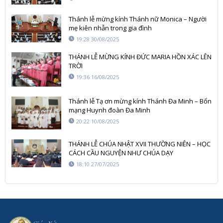
Thánh lễ mừng kính Thánh nữ Monica – Người
mẹ kiên nhẫn trong gia đình
19:28 30/08/2025
THÁNH LỄ MỪNG KÍNH ĐỨC MARIA HỒN XÁC LÊN
TRỜI
19:36 16/08/2025
Thánh lễ Tạ ơn mừng kính Thánh Đa Minh – Bổn
mạng Huynh đoàn Đa Minh
20:22 10/08/2025
THÁNH LỄ CHÚA NHẬT XVII THƯỜNG NIÊN – HỌC
CÁCH CẦU NGUYỆN NHƯ CHÚA DẠY
18:10 27/07/2025