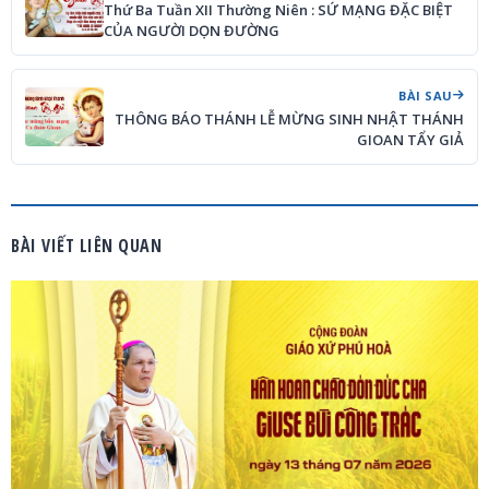
Thứ Ba Tuần XII Thường Niên : SỨ MẠNG ĐẶC BIỆT
CỦA NGƯỜI DỌN ĐƯỜNG
BÀI SAU
THÔNG BÁO THÁNH LỄ MỪNG SINH NHẬT THÁNH
GIOAN TẨY GIẢ
BÀI VIẾT LIÊN QUAN