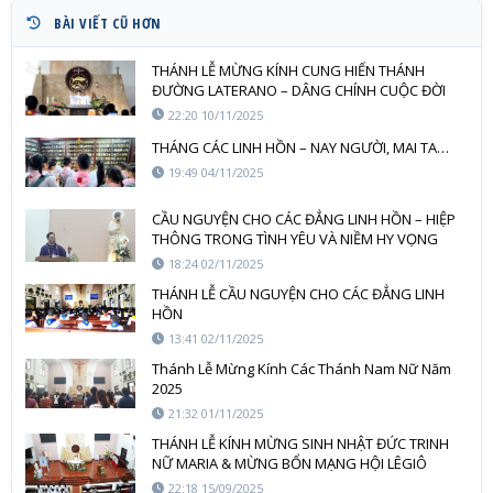
BÀI VIẾT CŨ HƠN
THÁNH LỄ MỪNG KÍNH CUNG HIẾN THÁNH
ĐƯỜNG LATERANO – DÂNG CHÍNH CUỘC ĐỜI
MÌNH NHƯ NGÔI ĐỀN SỐNG
22:20 10/11/2025
THÁNG CÁC LINH HỒN – NAY NGƯỜI, MAI TA…
19:49 04/11/2025
CẦU NGUYỆN CHO CÁC ĐẲNG LINH HỒN – HIỆP
THÔNG TRONG TÌNH YÊU VÀ NIỀM HY VỌNG
18:24 02/11/2025
THÁNH LỄ CẦU NGUYỆN CHO CÁC ĐẲNG LINH
HỒN
13:41 02/11/2025
Thánh Lễ Mừng Kính Các Thánh Nam Nữ Năm
2025
21:32 01/11/2025
THÁNH LỄ KÍNH MỪNG SINH NHẬT ĐỨC TRINH
NỮ MARIA & MỪNG BỔN MẠNG HỘI LÊGIÔ
MARIE
22:18 15/09/2025