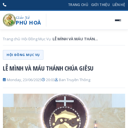
TRANG CHỦ
GIỚI THIỆU
LIÊN HỆ
Giáo Xứ
PHÚ HOÀ
Trang chủ
Hội Đồng Mục Vụ
LỄ MÌNH VÀ MÁU THÁNH CHÚA GIÊSU
HỘI ĐỒNG MỤC VỤ
LỄ MÌNH VÀ MÁU THÁNH CHÚA GIÊSU
Monday, 23/06/2025
20:03
Ban Truyền Thông