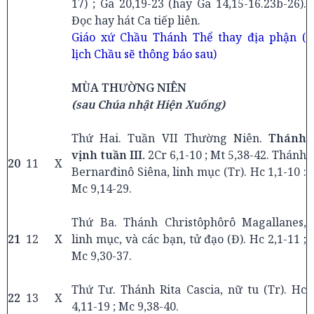
17) ; Ga 20,19-23 (hay Ga 14,15-16.23b-26).
Đọc hay hát Ca tiếp liên.
Giáo xứ Chầu Thánh Thể thay địa phận (
lịch Chầu sẽ thông báo sau)
MÙA THƯỜNG NIÊN
(sau Chúa nhật Hiện Xuống)
Thứ Hai. Tuần VII Thường Niên.
Thánh
vịnh tuần III.
2Cr 6,1-10 ; Mt 5,38-42. Thánh
20
11
X
Bernarđinô Siêna, linh mục (Tr). Hc 1,1-10 :
Mc 9,14-29.
Thứ Ba. Thánh Christôphôrô Magallanes,
21
12
X
linh mục, và các bạn, tử đạo (Đ). Hc 2,1-11 ;
Mc 9,30-37.
Thứ Tư. Thánh Rita Cascia, nữ tu (Tr). Hc
22
13
X
4,11-19 ; Mc 9,38-40.