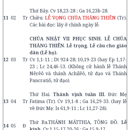
Thứ Bảy. Cv 18,23-28 ; Ga 16,23b-28.
11
02
Tr
Chiều:
LỄ VỌNG CHÚA THĂNG THIÊN
(Tr).
Các bài đọc: lấy ở chính ngày lễ.
CHÚA NHẬT VII PHỤC SINH. LỄ CHÚA
THĂNG THIÊN. Lễ trọng. Lễ cầu cho giáo
dân (Lễ họ).
12
03
Tr
Cv 1,1-11 ; Dt 924-28; 10,19-23 (hay Ep 1,17-
23 ; Lc 24,46-53. (Không cử hành lễ Thánh
Nêrêô và thánh Achilêô, tử đạo và Thánh
Pancratiô, tử đạo).
Thứ Hai.
Thánh vịnh tuần III.
Đức Mẹ
13
04
Tr
Fatima (Tr). Cv 19,1-8 ; Ga 16,29-33. (hay lễ
về Đức Mẹ: Is 61,9-11 ; Lc 11,27-28).
Thứ Ba.THÁNH MÁTTHIA, TÔNG ĐỒ.
Lễ
14
05
Đ
kính.
Cv 1,15-17.20-26 ; Ga 15,9-17.