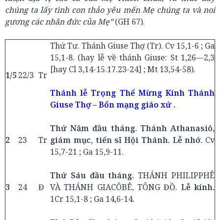
chúng ta lấy tình con thảo yêu mến Mẹ chúng ta và noi
gương các nhân đức của Mẹ”
(GH 67).
Thứ Tư. Thánh Giuse Thợ (Tr). Cv 15,1-6 ; Ga
15,1-8. (hay lễ về thánh Giuse: St 1,26—2,3
[hay Cl 3,14-15.17.23-24] ; Mt 13,54-58).
1/5
22/3
Tr
Thánh lễ Trọng Thể Mừng Kính Thánh
Giuse Thợ – Bổn mạng giáo xứ .
Thứ Năm đầu tháng. Thánh Athanasiô,
2
23
Tr
giám mục, tiến sĩ Hội Thánh. Lễ nhớ.
Cv
15,7-21 ; Ga 15,9-11.
Thứ Sáu đầu tháng.
THÁNH PHILIPPHÊ
3
24
Đ
VÀ THÁNH GIACÔBÊ, TÔNG ĐỒ.
Lễ kính.
1Cr 15,1-8 ; Ga 14,6-14.