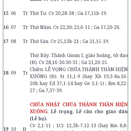
15
06
Tr
Thứ Tư. Cv 20,28-38 ; Ga 17,11b-19.
16
07
Tr
Thứ Năm. Cv 22,30; 23,6-11 ; Ga 17,20-26.
17
08
Tr
Thứ Sáu. Cv 25,13b-21 ; Ga 21,15-19.
Thứ Bảy. Thánh Gioan I, giáo hoàng, tử đạo
(Đ). Cv 28,16-20.30-31 ; Ga 21,20-25.
Chiều: LỄ VỌNG CHÚA THÁNH THẦN HIỆN
18
09
Tr
XUỐNG (Đ). St 11,1-9 (hay Xh 19,3-8a.16-
20b hay Ed 37,1-14 hay Ge 3,1-5) ; Rm 8,22-
27 ; Ga 7,37-39.
CHÚA NHẬT CHÚA THÁNH THẦN HIỆN
XUỐNG
. Lễ trọng. Lễ cầu cho giáo dân
(Lễ họ).
Cv 2,1-11 ; 1Cr 12,3b-7.12-13 (hay Rm 8,8-
19
10
Đ