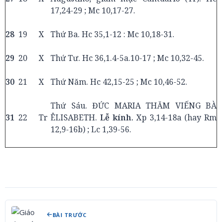
17,24-29 ; Mc 10,17-27.
28
19
X
Thứ Ba. Hc 35,1-12 : Mc 10,18-31.
29
20
X
Thứ Tư. Hc 36,1.4-5a.10-17 ; Mc 10,32-45.
30
21
X
Thứ Năm. Hc 42,15-25 ; Mc 10,46-52.
Thứ Sáu. ĐỨC MARIA THĂM VIẾNG BÀ
31
22
Tr
ÊLISABETH.
Lễ kính.
Xp 3,14-18a (hay Rm
12,9-16b) ; Lc 1,39-56.
BÀI TRƯỚC