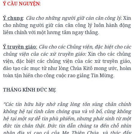
Ý CẦU NGUYỆN
:
Ý chung
:
Cầu cho những người giữ cán cân công lý.
Xin
cho những người giữ cán cân công lý luôn hành động
liêm chính với một lương tâm ngay thẳng.
Ý truyền giáo
:
Cầu cho các Chủng viện, đặc biệt cho các
chủng viện của các xứ truyền giáo:
Xin cho các chủng
viện, đặc biệt các chủng viện của các xứ truyền giáo,
đào tạo các mục tử như lòng Chúa Kitô mong ước, hoàn
toàn tận hiến cho công cuộc rao giảng Tin Mừng.
THÁNG KÍNH ĐỨC MẸ
”Các tín hữu hãy nhớ rằng lòng tôn sùng chân chính
không hệ tại tình cảm chóng qua và vô bổ, cũng không
hệ tại một sự dễ tin phù phiếm, nhưng phát sinh từ một
đức tin chân thật. Đức tin dẫn chúng ta đến chỗ nhìn
nhận địa vị cao cả của Mẹ Thiên Chúa, và thúc đẩy