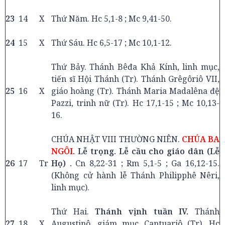
23
14
X
Thứ Năm. Hc 5,1-8 ; Mc 9,41-50.
24
15
X
Thứ Sáu. Hc 6,5-17 ; Mc 10,1-12.
Thứ Bảy. Thánh Bêđa Khả Kính, linh mục,
tiến sĩ Hội Thánh (Tr). Thánh Grêgôriô VII,
25
16
X
giáo hoàng (Tr). Thánh Maria Madalêna đệ
Pazzi, trinh nữ (Tr). Hc 17,1-15 ; Mc 10,13-
16.
CHÚA NHẬT VIII THƯỜNG NIÊN.
CHÚA BA
NGÔI
. Lễ trọng. Lễ cầu cho giáo dân (Lễ
26
17
Tr
Họ) .
Cn 8,22-31 ; Rm 5,1-5 ; Ga 16,12-15.
(Không cử hành lễ Thánh Philipphê Nêri,
linh mục).
Thứ Hai.
Thánh vịnh tuần IV.
Thánh
27
18
X
Augustinô, giám mục Cantuariô (Tr). Hc