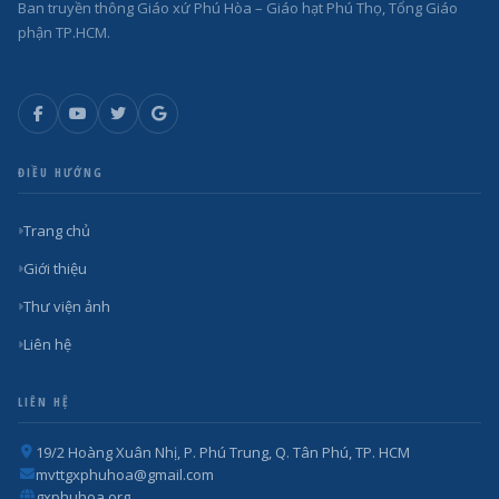
Ban truyền thông Giáo xứ Phú Hòa – Giáo hạt Phú Thọ, Tổng Giáo
phận TP.HCM.
ĐIỀU HƯỚNG
Trang chủ
Giới thiệu
Thư viện ảnh
Liên hệ
LIÊN HỆ
19/2 Hoàng Xuân Nhị, P. Phú Trung, Q. Tân Phú, TP. HCM
mvttgxphuhoa@gmail.com
gxphuhoa.org