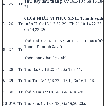
Thứ Bảy đầu tháng.
Cv 16,1-10 ; Ga 15,18-
4
25
Tr
21.
CHÚA NHẬT VI PHỤC SINH. Thánh vịnh
5
26
Tr
tuần II.
Cv 15,1-2.22-29 ; Kh 21,10-14.22-23 ;
Ga 14,23-29.
Thứ Hai. Cv 16,11-15 ; Ga 15,26—16,4a.Kính
Thánh Đaminh Saviô.
6
27
Tr
(bổn mạng ban lễ sinh)
7
28
Tr
Thứ Ba. Cv 16,22-34 ; Ga 16,5-11.
8
29
Tr
Thứ Tư. Cv 17,15.22—18,1 ; Ga 16,12-15.
9
30
Tr
Thứ Năm. Cv 18,1-8 ; Ga 16,16-20.
10
01/04
Tr
Thứ Sáu. Cv 18,9-18 ; Ga 16,20-23a.