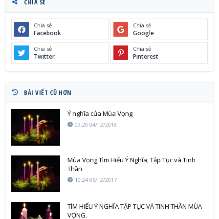
CHIA SẺ
Chia sẻ
Chia sẻ
Facebook
Google
Chia sẻ
Chia sẻ
Twitter
Pinterest
BÀI VIẾT CŨ HƠN
Ý nghĩa của Mùa Vọng
09:20 04/12/2018
Mùa Vọng Tìm Hiểu Ý Nghĩa, Tập Tục và Tinh
Thần
10:24 06/12/2017
TÌM HIỂU Ý NGHĨA TẬP TỤC VÀ TINH THẦN MÙA
VỌNG.