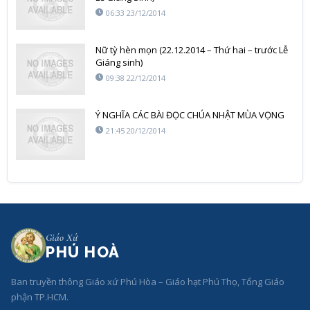
06:33 23/12/2014
Nữ tỳ hèn mọn (22.12.2014 – Thứ hai – trước Lễ
Giáng sinh)
09:38 22/12/2014
Ý NGHĨA CÁC BÀI ĐỌC CHÚA NHẬT MÙA VỌNG
21:45 20/12/2014
Giáo Xứ
PHÚ HOÀ
Ban truyền thông Giáo xứ Phú Hòa – Giáo hạt Phú Thọ, Tổng Giáo
phận TP.HCM.