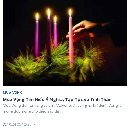
MÙA VỌNG
Mùa Vọng Tìm Hiểu Ý Nghĩa, Tập Tục và Tinh Thần
Mùa Vọng dịch từ tiếng La tinh “Adventus”, có nghĩa là “đến”. Vọng là
mong đợi, mong chờ điều sắp đến.
10:24 06/12/2017