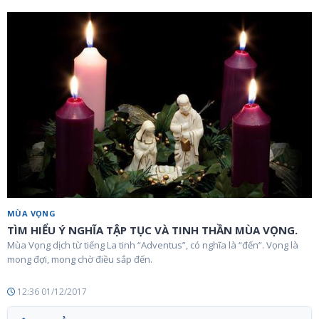
MÙA VỌNG
TÌM HIỂU Ý NGHĨA TẬP TỤC VÀ TINH THẦN MÙA VỌNG.
Mùa Vọng dịch từ tiếng La tinh “Adventus”, có nghĩa là “đến”. Vọng là
mong đợi, mong chờ điều sắp đến.
12:36 01/12/2017