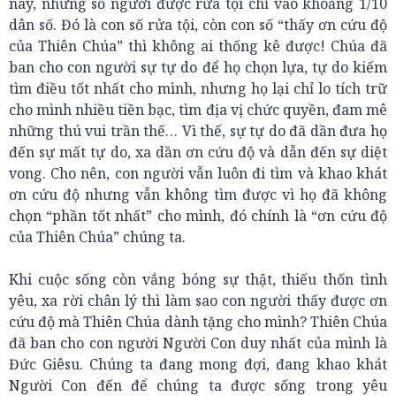
này, nhưng số người được rửa tội chỉ vào khoảng 1/10
dân số. Đó là con số rửa tội, còn con số “thấy ơn cứu độ
của Thiên Chúa” thì không ai thống kê được! Chúa đã
ban cho con người sự tự do để họ chọn lựa, tự do kiếm
tìm điều tốt nhất cho mình, nhưng họ lại chỉ lo tích trữ
cho mình nhiều tiền bạc, tìm địa vị chức quyền, đam mê
những thú vui trần thế… Vì thế, sự tự do đã dần đưa họ
đến sự mất tự do, xa dần ơn cứu độ và dẫn đến sự diệt
vong. Cho nên, con người vẫn luôn đi tìm và khao khát
ơn cứu độ nhưng vẫn không tìm được vì họ đã không
chọn “phần tốt nhất” cho mình, đó chính là “ơn cứu độ
của Thiên Chúa” chúng ta.
Khi cuộc sống còn vắng bóng sự thật, thiếu thốn tình
yêu, xa rời chân lý thì làm sao con người thấy được ơn
cứu độ mà Thiên Chúa dành tặng cho mình? Thiên Chúa
đã ban cho con người Người Con duy nhất của mình là
Đức Giêsu. Chúng ta đang mong đợi, đang khao khát
Người Con đến để chúng ta được sống trong yêu