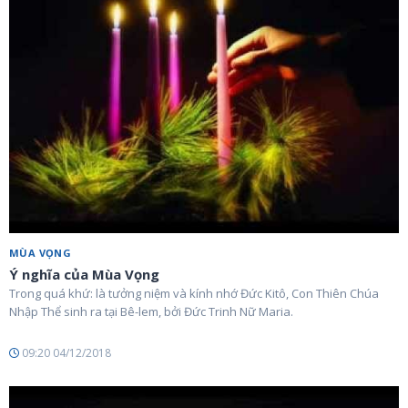
MÙA VỌNG
Ý nghĩa của Mùa Vọng
Trong quá khứ: là tưởng niệm và kính nhớ Đức Kitô, Con Thiên Chúa
Nhập Thể sinh ra tại Bê-lem, bởi Đức Trinh Nữ Maria.
09:20 04/12/2018