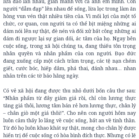
lừa đảo lẫn nhau, gian manh với cả anh em mình. Con
người “dẫm đạp” lên nhau để sống, lừa lọc trong làm ăn
hòng vun vén thật nhiều tiền của. Vì mối lợi của một tổ
chức, cơ quan, con người ta có thể bịt miệng những ai
dám nói lên sự thật, đè nén và đối xử bất công những ai
dám đi ngược lại sự gian dối, ác tâm của họ. Ngay bên
cuộc sống, trong xã hội chúng ta, đang thiếu tôn trọng
nhân quyền và nhân phẩm của con người. Đạo đức
đang xuống cấp một cách trầm trọng, các tệ nạn chém
giết, cước bóc, hiếp dâm, phá thai, đánh nhau… nhan
nhản trên các tờ báo hằng ngày.
Có vẻ xã hội đang được thu nhỏ dưới bốn câu thơ sau:
“Nhân phẩm từ đây giảm giá rồi, chỉ còn lương thực
tăng giá thôi, lương tâm bán rẻ hơn lương thực, chân lý
– chân giò một giá thôi!”. Cho nên con người hôm nay
luôn cảm thấy lo lắng về cuộc sống, bất an về tinh thần.
Từ đó họ luôn khao khát sự thật, mong cho chân lý được
hiển trị để cuộc sống có hòa bình đích thực. Nhưng có lẽ