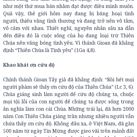
như một thứ mua bán nhằm đạt được điều mình muốn.
Quả vậy, thế giới hôm nay đang bị băng hoại tình
người, thiếu vắng tình thương và đang trở nên vô tâm,
vô cảm với nhau. Thiết nghĩ, nguyên nhân sâu xa dẫn
đến điều đó là cuộc sống của họ đang loại trừ Thiên
Chúa nên vắng bóng tình yêu. Vì thánh Gioan đã khẳng
định “Thiên Chúa là Tình yêu” (1Ga 4,8).
Khao khát ơn cứu độ
Chính thánh Gioan Tẩy giả đã khẳng định: “Rồi hết mọi
người phàm sẽ thấy ơn cứu độ của Thiên Chúa” (Lc 3, 6).
Chúa giáng sinh làm người để cứu độ chúng ta, chuộc
mọi tội lỗi của con người để chúng ta được sống trong
ân nghĩa làm con cái Chúa. Những trái lại, đã hơn 2000
năm Con Thiên Chúa giáng trần nhưng nhiều người vẫn
chứa thấy ơn cứu độ. Không đâu xa, ở Việt Nam, đã gần
500 năm từ ngày Tin Mừng được gieo vãi trên mảnh đất