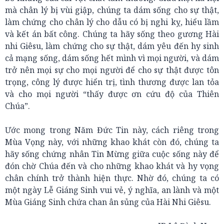
mà chân lý bị vùi giập, chúng ta dám sống cho sự thật,
làm chứng cho chân lý cho dẫu có bị nghi kỵ, hiểu lầm
và kết án bất công. Chúng ta hãy sống theo gương Hài
nhi Giêsu, làm chứng cho sự thật, dám yêu đến hy sinh
cả mạng sống, dám sống hết mình vì mọi người, và dám
trở nên mọi sự cho mọi người để cho sự thật được tôn
trọng, công lý được hiển trị, tình thương được lan tỏa
và cho mọi người “thấy được ơn cứu độ của Thiên
Chúa”.
Ước mong trong Năm Đức Tin này, cách riêng trong
Mùa Vọng này, với những khao khát còn đó, chúng ta
hãy sống chứng nhân Tin Mừng giữa cuộc sống này để
đón chờ Chúa đến và cho những khao khát và hy vọng
chân chính trở thành hiện thực. Nhờ đó, chúng ta có
một ngày Lễ Giáng Sinh vui vẻ, ý nghĩa, an lành và một
Mùa Giáng Sinh chứa chan ân sủng của Hài Nhi Giêsu.