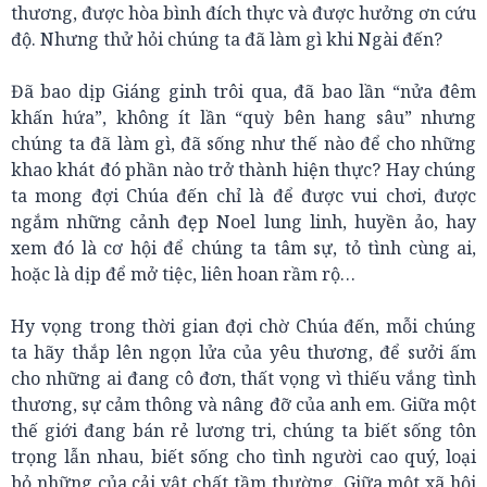
thương, được hòa bình đích thực và được hưởng ơn cứu
độ. Nhưng thử hỏi chúng ta đã làm gì khi Ngài đến?
Đã bao dịp Giáng ginh trôi qua, đã bao lần “nửa đêm
khấn hứa”, không ít lần “quỳ bên hang sâu” nhưng
chúng ta đã làm gì, đã sống như thế nào để cho những
khao khát đó phần nào trở thành hiện thực? Hay chúng
ta mong đợi Chúa đến chỉ là để được vui chơi, được
ngắm những cảnh đẹp Noel lung linh, huyền ảo, hay
xem đó là cơ hội để chúng ta tâm sự, tỏ tình cùng ai,
hoặc là dịp để mở tiệc, liên hoan rầm rộ…
Hy vọng trong thời gian đợi chờ Chúa đến, mỗi chúng
ta hãy thắp lên ngọn lửa của yêu thương, để sưởi ấm
cho những ai đang cô đơn, thất vọng vì thiếu vắng tình
thương, sự cảm thông và nâng đỡ của anh em. Giữa một
thế giới đang bán rẻ lương tri, chúng ta biết sống tôn
trọng lẫn nhau, biết sống cho tình người cao quý, loại
bỏ những của cải vật chất tầm thường. Giữa một xã hội