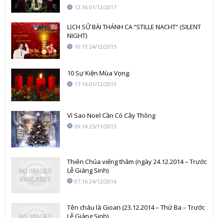
12:36 01/12/2017
LỊCH SỬ BÀI THÁNH CA “STILLE NACHT” (SILENT
NIGHT)
10:13 24/12/2015
10 Sự Kiện Mùa Vọng.
17:14 01/12/2015
Vì Sao Noel Cần Có Cây Thông
09:14 25/11/2015
Thiên Chúa viếng thăm (ngày 24.12.2014 – Trước
Lễ Giáng Sinh)
07:16 24/12/2014
Tên cháu là Gioan (23.12.2014 – Thứ Ba – Trước
Lễ Giáng Sinh)