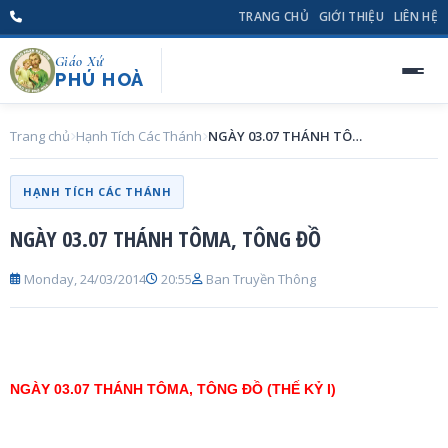
TRANG CHỦ
GIỚI THIỆU
LIÊN HỆ
Giáo Xứ
PHÚ HOÀ
Trang chủ
Hạnh Tích Các Thánh
NGÀY 03.07 THÁNH TÔMA, TÔNG ĐỒ
HẠNH TÍCH CÁC THÁNH
NGÀY 03.07 THÁNH TÔMA, TÔNG ĐỒ
Monday, 24/03/2014
20:55
Ban Truyền Thông
NGÀY 03.07 THÁNH TÔMA, TÔNG ĐỒ (THẾ KỶ I)