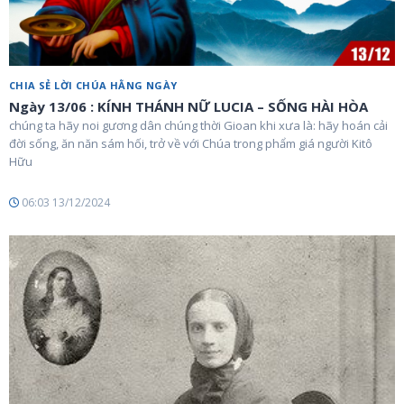
CHIA SẺ LỜI CHÚA HẰNG NGÀY
Ngày 13/06 : KÍNH THÁNH NỮ LUCIA – SỐNG HÀI HÒA
chúng ta hãy noi gương dân chúng thời Gioan khi xưa là: hãy hoán cải
đời sống, ăn năn sám hối, trở về với Chúa trong phẩm giá người Kitô
Hữu
06:03 13/12/2024