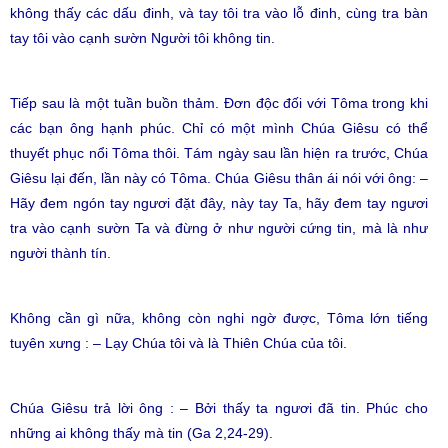
không thấy các dấu đinh, và tay tôi tra vào lỗ đinh, cùng tra bàn
tay tôi vào cạnh sườn Người tôi không tin.
Tiếp sau là một tuần buồn thảm. Đơn độc đối với Tôma trong khi
các bạn ông hạnh phúc. Chỉ có một mình Chúa Giêsu có thể
thuyết phục nổi Tôma thôi. Tám ngày sau lần hiện ra trước, Chúa
Giêsu lại đến, lần này có Tôma. Chúa Giêsu thân ái nói với ông: –
Hãy đem ngón tay ngươi đặt đây, này tay Ta, hãy đem tay ngươi
tra vào cạnh sườn Ta và đừng ở như người cứng tin, mà là như
người thành tín.
Không cần gì nữa, không còn nghi ngờ được, Tôma lớn tiếng
tuyên xưng : – Lạy Chúa tôi và là Thiên Chúa của tôi.
Chúa Giêsu trả lời ông : – Bởi thấy ta ngươi đã tin. Phúc cho
những ai không thấy mà tin (Ga 2,24-29).