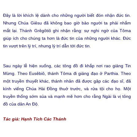
Đây là lời khích lệ dành cho những người biết đón nhận đức tin.
Nhưng Chúa Giêsu đã không bao giờ bảo người ta phải nhắm
mắt lại. Thánh Grêgôtiô ghi nhận rằng: sự nghi ngờ của Tôma
giúp ích cho chúng ta hơn là đức tin của những người khác. Đức
tin vượt trên lý trí, nhưng lý trí dẫn tới đức tin.
Sau ngày lễ hiện xuống, các tông đồ đi khắp nơi rao giảng Tin
Mừng. Theo Eusêbiô, thánh Tôma đi giảng đạo ở Parthia. Theo
một truyền thuyết khác, thánh nhân đã được gặp các đạo sĩ, đã
kính viếng Chúa Hài Đồng thuở trước, và rửa tội cho họ. Một
truyền thống sớm sủa và mạnh mẽ hơn cho rằng Ngài là vị tông
đồ của dân An Độ.
Tác giả: Hạnh Tích Các Thánh