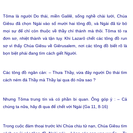
Tôma là người Do thái, miền Galilê, sống nghề chài lưới, Chúa
Giêsu đã chọn Ngài vào số mười hai tông đồ, và Ngài đã từ bỏ
mọi sự để chỉ còn thuộc về thầy chí thánh mà thôi. Tôma tỏ ra
đơn sơ, nhiệt thành và tận tụy. Khi Lazarô chết các tông đồ run
sợ vì thấy Chúa Giêsu về Giêrusalem, nơi các tông đồ biết rõ là
bọn biệt phái đang tìm cách giết Người.
Các tông đồ ngăn cản: – Thưa Thầy, vừa đây người Do thái tìm
cách ném đá Thầy mà Thầy lại qua đó nữa sao ?
Nhưng Tôma trung tín và có phần bi quan. Ông góp ý : – Cả
chúng ta nữa, hãy đi qua để chết với Ngài (Ga 11, 8-16)
Trong cuộc đàm thoại trước khi Chúa chịu tử nạn, Chúa Giêsu tìm