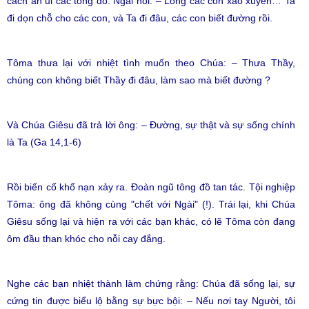
cách an ủi các tông đồ. Ngài nói: – Lòng các con xao xuyến… Ta
đi dọn chỗ cho các con, và Ta đi đâu, các con biết đường rồi.
Tôma thưa lại với nhiệt tình muốn theo Chúa: – Thưa Thầy,
chúng con không biết Thầy đi đâu, làm sao mà biết đường ?
Và Chúa Giêsu đã trả lời ông: – Đường, sự thật và sự sống chính
là Ta (Ga 14,1-6)
Rồi biến cố khổ nạn xảy ra. Đoàn ngũ tông đồ tan tác. Tội nghiệp
Tôma: ông đã không cùng "chết với Ngài" (!). Trái lại, khi Chúa
Giêsu sống lại và hiện ra với các bạn khác, có lẽ Tôma còn đang
ôm đầu than khóc cho nỗi cay đắng.
Nghe các bạn nhiệt thành làm chứng rằng: Chúa đã sống lại, sự
cứng tin được biểu lộ bằng sự bực bội: – Nếu nơi tay Người, tôi