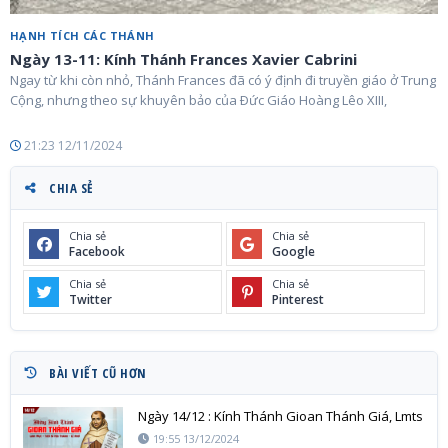
HẠNH TÍCH CÁC THÁNH
Ngày 13-11: Kính Thánh Frances Xavier Cabrini
Ngay từ khi còn nhỏ, Thánh Frances đã có ý định đi truyền giáo ở Trung
Cộng, nhưng theo sự khuyên bảo của Ðức Giáo Hoàng Lêo XIII,
21:23 12/11/2024
CHIA SẺ
Chia sẻ
Chia sẻ
Facebook
Google
Chia sẻ
Chia sẻ
Twitter
Pinterest
BÀI VIẾT CŨ HƠN
Ngày 14/12 : Kính Thánh Gioan Thánh Giá, Lmts
19:55 13/12/2024