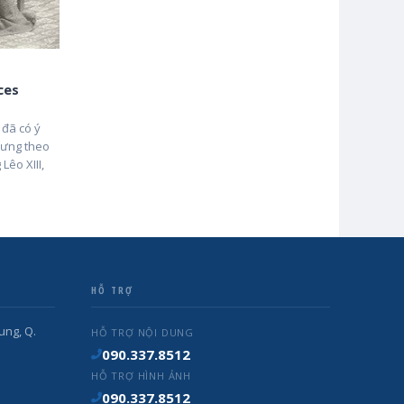
ces
 đã có ý
hưng theo
êo XIII,
HỖ TRỢ
ung, Q.
HỖ TRỢ NỘI DUNG
090.337.8512
HỖ TRỢ HÌNH ẢNH
090.337.8512