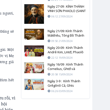
Ngày 27-09 : KÍNH THÁNH
VINH SƠN PHAOLO (SAINT
u ngươi,
VINCENT DE PAUL)
06:12 27/09/2024
Ngày 21/09: Kính Thánh
 Đấng sẽ
Mátthêu, Tông Đồ Thánh
Sử
09:50 21/09/2024
Ngày 20-09 : Kính Thánh
gài. Một
Andrê Kim, Lmtđ, Phaolô
ớc vị Mẹ
Chong, và các Bạn Tử Đạo
22:12 19/09/2024
ương giả
Ngày 16/09 : Kính Thánh
Cornelius, Ghtđ và
Cyprian, Gmtđ
20:58 15/09/2024
 Hơn hết
Ngày 3-9 : Kính Thánh
Grêgôriô Cả, Ghts
06:26 03/09/2024
 rỗi, vì
 hội
hổ biến