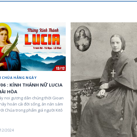
ỜI CHÚA HẰNG NGÀY
/06 : KÍNH THÁNH NỮ LUCIA
HÀI HÒA
ãy noi gương dân chúng thời Gioan
 hãy hoán cải đời sống, ăn năn sám
 với Chúa trong phẩm giá người Kitô
/12/2024