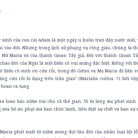
A
sinh của con cái Adam là một ngày u buồn tràn đầy nước mắt, v
i vào đời. Nhưng trong lịch sử phụng vụ công giáo, chúng ta th
 Nữ Maria và của thánh Gioan Tẩy giả. Đối với thánh Gioan Tẩy
chào đời của Ngài là một biến cố vui mừng đặc biệt. Riêng với Đ
 biến cố sinh ơn cứu rỗi, trong đó Giêsu và Mẹ Maria đi liền v
g cứu rỗi ló dạng trên trần gian" (Marialis cultus. 7): bởi vậ
 hoan ca tụng.
a loan báo niềm vui cho cả thế gian. Vì từ lòng mẹ phát sinh 
xóa bỏ án phạt mà ban chúc lành, tiêu diệt sự chết và ban sự 
aria phát xuất từ niềm mong đợi lâu đời của nhân loại tội lỗ