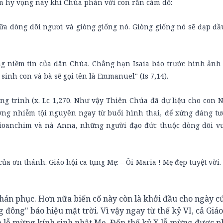
m hy vọng này khi Chúa phán với con rắn cám dỗ:
iữa dòng dõi ngươi và giòng giống nó. Giòng giống nó sẽ đạp đầ
ng niềm tin của dân Chúa. Chẳng hạn Isaia báo trước hình ảnh
sinh con và bà sẽ gọi tên là Emmanuel" (Is 7,14).
g trinh (x. Lc 1,270. Như vậy Thiên Chúa đã dự liệu cho con N
ơng nhiễm tội nguyên ngay từ buổi hình thai, để xứng đáng tư
Gioanchim và nà Anna, những người đạo đức thuộc dòng dõi v
ủa ơn thánh. Giáo hội ca tụng Mẹ: – Ôi Maria ! Mẹ đẹp tuyệt vời.
án phục. Hơn nữa biến cố này còn là khởi đầu cho ngày cứu
 đông" báo hiệu mặt trời. Vì vậy ngay từ thế kỷ VI, cả Giáo
lễ mừng kính sinh nhật Mẹ. Đến thế kỷ X lễ mừng được p