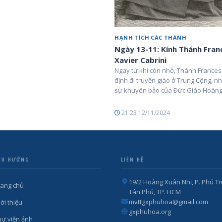
HẠNH TÍCH CÁC THÁNH
Ngày 13-11: Kính Thánh Fran
Xavier Cabrini
Ngay từ khi còn nhỏ, Thánh Frances
định đi truyền giáo ở Trung Cộng, n
sự khuyên bảo của Ðức Giáo Hoàng L
21:23 12/11/2024
ỀU HƯỚNG
LIÊN HỆ
19/2 Hoàng Xuân Nhị, P. Phú Tr
rang chủ
Tân Phú, TP. HCM
mvttgxphuhoa@gmail.com
ới thiệu
gxphuhoa.org
hư viện ảnh