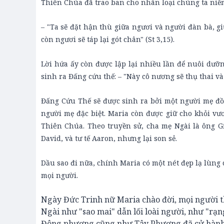
Thiên Chúa đã trao ban cho nhân loại chúng ta niề
– "Ta sẽ đặt hận thù giữa ngươi và người đàn bà, g
còn ngươi sẽ táp lại gót chân" (St 3,15).
Lời hứa ấy còn được lập lại nhiều lần để nuôi dưỡ
sinh ra Đấng cứu thế: – "Này cô nương sẽ thụ thai và 
Đấng Cứu Thế sẽ được sinh ra bởi một người mẹ đồn
người mẹ đặc biệt. Maria còn được giữ cho khỏi vư
Thiên Chúa. Theo truyền sử, cha mẹ Ngài là ông 
David, và tư tế Aaron, nhưng lại son sẻ.
Dầu sao đi nữa, chính Maria có một nét đẹp lạ lùng c
mọi người.
Ngày Đức Trinh nữ Maria chào đời, mọi người th
Ngài như "sao mai" dẫn lối loài người, như "rạng
Đông phương cũng như Tây Phương đã cử hành 