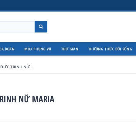
CA ĐOÀN
MÙA PHỤNG VỤ
THƯ GIÃN
THƯỜNG THỨC ĐỜI SỐNG
NGÀY 08-09 LỄ SINH NHẬT ĐỨC TRINH NỮ MARIA
TRINH NỮ MARIA