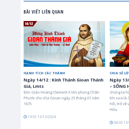
BÀI VIẾT LIÊN QUAN
HẠNH TÍCH CÁC THÁNH
CHIA SẺ L
Ngày 14/12 : Kính Thánh Gioan Thánh
Ngày 13
Giá, Lmts
– SỐNG 
Đức Giáo Hoàng Clement X tôn phong Chân
chúng ta h
Phước cho cha Gioan ngày 25 tháng 01 năm
khi xưa là:
1675
hối, trở về
Hữu
19:55 13/12/2024
06:03 13