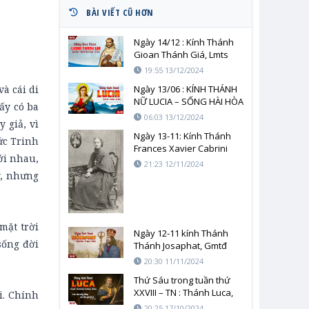
BÀI VIẾT CŨ HƠN
Ngày 14/12 : Kính Thánh
Gioan Thánh Giá, Lmts
19:55 13/12/2024
à cái di
Ngày 13/06 : KÍNH THÁNH
NỮ LUCIA – SỐNG HÀI HÒA
ấy có ba
06:03 13/12/2024
 giả, vì
Ngày 13-11: Kính Thánh
ức Trinh
Frances Xavier Cabrini
ới nhau,
21:23 12/11/2024
y, nhưng
mặt trời
Ngày 12-11 kính Thánh
sống đời
Thánh Josaphat, Gmtđ
20:30 11/11/2024
Thứ Sáu trong tuần thứ
XXVIII – TN : Thánh Luca,
i. Chính
Thánh Sử
20:25 17/10/2024