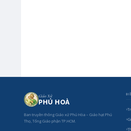
ĐI
Giáo Xứ
PHÚ HOÀ
T
Ban truyền thông Giáo xứ Phú Hòa – Giáo hạt Phú
Gi
Thọ, Tổng Giáo phận TP.HCM.
T