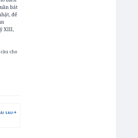
tuần bát
nhật, để
ân
 XIII,
 cầu cho
BÀI SAU