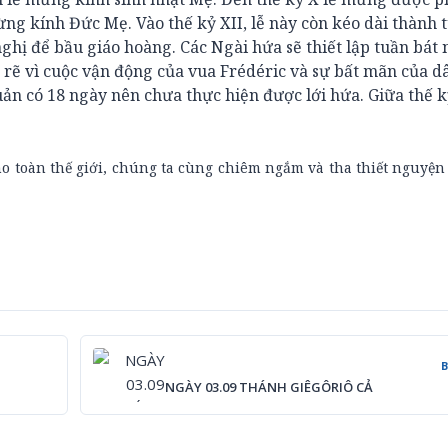
ng kính Đức Mẹ. Vào thế kỷ XII, lễ này còn kéo dài thành 
ghị để bầu giáo hoàng. Các Ngài hứa sẽ thiết lập tuần bát 
 rẽ vì cuộc vận động của vua Frédéric và sự bất mãn của d
ản có 18 ngày nên chưa thực hiện được lới hứa. Giữa thế kỷ
o toàn thế giới, chúng ta cùng chiêm ngắm và tha thiết nguyện
NGÀY 03.09 THÁNH GIÊGÔRIÔ CẢ