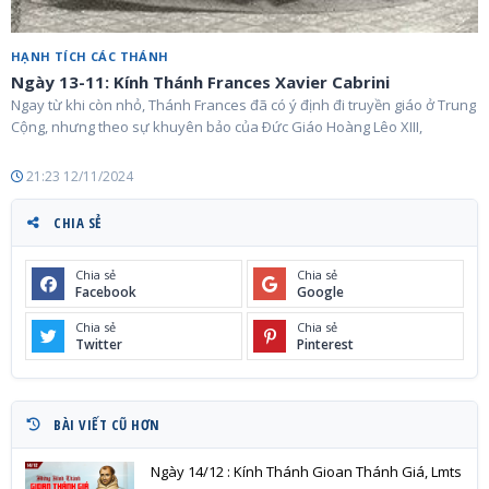
HẠNH TÍCH CÁC THÁNH
Ngày 13-11: Kính Thánh Frances Xavier Cabrini
Ngay từ khi còn nhỏ, Thánh Frances đã có ý định đi truyền giáo ở Trung
Cộng, nhưng theo sự khuyên bảo của Ðức Giáo Hoàng Lêo XIII,
21:23 12/11/2024
CHIA SẺ
Chia sẻ
Chia sẻ
Facebook
Google
Chia sẻ
Chia sẻ
Twitter
Pinterest
BÀI VIẾT CŨ HƠN
Ngày 14/12 : Kính Thánh Gioan Thánh Giá, Lmts