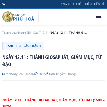
TRANG CHỦ
GIỚI THIỆU
LIÊN HỆ
Giáo Xứ
PHÚ HOÀ
Trang chủ
Hạnh Tích Các Thánh
NGÀY 12.11 : THÁNH GIOSAPHÁT, GIÁM MỤC, TỬ ĐẠO
HẠNH TÍCH CÁC THÁNH
NGÀY 12.11 : THÁNH GIOSAPHÁT, GIÁM MỤC, TỬ
ĐẠO
Monday, 24/03/2014
20:55
Ban Truyền Thông
NGÀY 12.11 : THÁNH GIOSAPHÁT, GIÁM MỤC, TỬ ĐẠO (1580 –
1625)