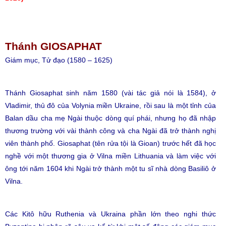
Thánh GIOSAPHAT
Giám mục, Tử đạo (1580 – 1625)
Thánh Giosaphat sinh năm 1580 (vài tác giả nói là 1584), ở
Vladimir, thủ đô của Volynia miền Ukraine, rồi sau là một tỉnh của
Balan dầu cha mẹ Ngài thuộc dòng quí phái, nhưng họ đã nhập
thương trường với vài thành công và cha Ngài đã trở thành nghị
viên thành phố. Giosaphat (tên rửa tội là Gioan) trước hết đã học
nghề với một thương gia ở Vilna miền Lithuania và làm việc với
ông tới năm 1604 khi Ngài trở thành một tu sĩ nhà dòng Basiliô ở
Vilna.
Các Kitô hữu Ruthenia và Ukraina phần lớn theo nghi thức