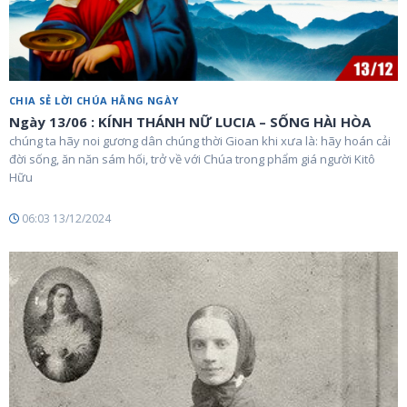
CHIA SẺ LỜI CHÚA HẰNG NGÀY
Ngày 13/06 : KÍNH THÁNH NỮ LUCIA – SỐNG HÀI HÒA
chúng ta hãy noi gương dân chúng thời Gioan khi xưa là: hãy hoán cải
đời sống, ăn năn sám hối, trở về với Chúa trong phẩm giá người Kitô
Hữu
06:03 13/12/2024