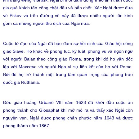
khi đang viếng Vitebsk, Ngài bị một đám đông theo tinh thần quốc
gia quá khích tấn công chặt đầu và bắn chết. Xác Ngài được đưa
về Pskov và trên đường về này đã được nhiều người tôn kính
gồm cả những người thủ địch của Ngài nữa.
Cuộc tử đạo của Ngài đã bảo đảm sự hồi sinh của Giáo hội công
giáo Slave. Họ khác về phong tục, kỷ luật, phụng vụ và ngôn ngữ
với người Balan theo công giáo Roma, trong khi đó họ vẫn độc
lập với Maxcơva và người Nga vì sự liên kết của họ với Roma.
Bởi đó họ trở thành một trung tâm quan trọng của phong trào
quốc gia Ruthania.
Đức giáo hoàng Urbanô VIII năm 1628 đã khởi đầu cuộc án
phong thánh cho Giosaphat khi mở mộ ra và thấy xác Ngài còn
nguyên vẹn. Ngài được phong chân phước năm 1643 và được
phong thánh năm 1867.