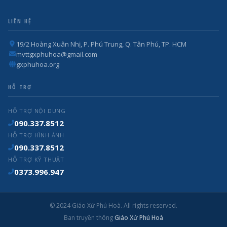
LIÊN HỆ
19/2 Hoàng Xuân Nhị, P. Phú Trung, Q. Tân Phú, TP. HCM
mvttgxphuhoa@gmail.com
gxphuhoa.org
HỖ TRỢ
HỖ TRỢ NỘI DUNG
090.337.8512
HỖ TRỢ HÌNH ẢNH
090.337.8512
HỖ TRỢ KỸ THUẬT
0373.996.947
© 2024 Giáo Xứ Phú Hoà. All rights reserved.
Ban truyền thông
Giáo Xứ Phú Hoà