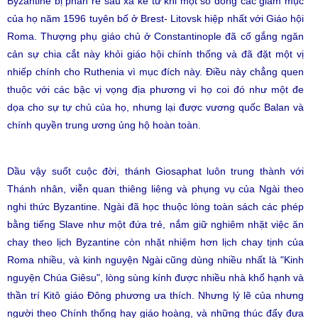
Byzantine bị phân rẽ sâu xa kể từ khi một số đông các giám mục
của họ năm 1596 tuyên bố ở Brest- Litovsk hiệp nhất với Giáo hội
Roma. Thượng phụ giáo chủ ở Constantinople đã cố gắng ngăn
cản sự chia cắt này khỏi giáo hội chính thống và đã đặt một vị
nhiếp chính cho Ruthenia vì mục đích này. Điều này chẳng quen
thuộc với các bậc vị vọng địa phương vì họ coi đó như một đe
dọa cho sự tự chủ của họ, nhưng lại được vương quốc Balan và
chính quyền trung ương ủng hộ hoàn toàn.
Dầu vậy suốt cuộc đời, thánh Giosaphat luôn trung thành với
Thánh nhân, viễn quan thiêng liêng và phụng vụ của Ngài theo
nghi thức Byzantine. Ngài đã học thuộc lòng toàn sách các phép
bằng tiếng Slave như một đứa trẻ, nắm giữ nghiêm nhặt việc ăn
chay theo lịch Byzantine còn nhặt nhiệm hơn lịch chay tịnh của
Roma nhiều, và kinh nguyện Ngài cũng dùng nhiều nhất là "Kinh
nguyện Chúa Giêsu", lòng sùng kính được nhiều nhà khổ hạnh và
thần trí Kitô giáo Đông phương ưa thích. Nhưng lý lẽ của nhưng
người theo Chính thống hay giáo hoàng, và những thúc đẩy đưa