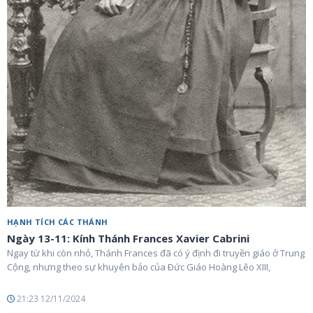
HẠNH TÍCH CÁC THÁNH
Ngày 13-11: Kính Thánh Frances Xavier Cabrini
Ngay từ khi còn nhỏ, Thánh Frances đã có ý định đi truyền giáo ở Trung
Cộng, nhưng theo sự khuyên bảo của Ðức Giáo Hoàng Lêo XIII,
21:23 12/11/2024