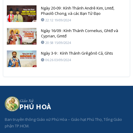
Ngày 20-09 : Kính Thánh Andrê Kim, Lmtđ,
Phaolô Chong, và các Bạn Tử Đạo
22:12 19/09/2024
Ngày 16/09 : Kính Thánh Cornelius, Ghtđ và
Cyprian, Gmtđ
20:58 15/09/2024
Ngày 3-9 : Kính Thánh Grêgôriô Cả, Ghts
06:26 03/09/2024
Giáo Xứ
PHÚ HOÀ
Ban truyền thông Giáo xứ Phú Hòa – Giáo hạt Phú Thọ, Tổng Giáo
phận TP.HCM.