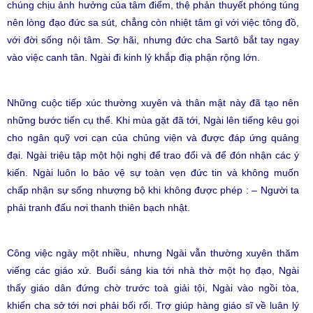
chúng chịu ảnh hưởng của tâm điểm, thệ phản thuyết phóng túng
nên lòng đạo đức sa sút, chẳng còn nhiệt tâm gì với việc tông đồ,
với đời sống nội tâm. Sợ hãi, nhưng đức cha Sartô bắt tay ngay
vào việc canh tân. Ngài đi kinh lý khắp điạ phận rộng lớn.
Những cuộc tiếp xúc thường xuyên và thân mật này đã tạo nên
những bước tiến cụ thể. Khi mùa gặt đã tới, Ngài lên tiếng kêu gọi
cho ngân quỹ vơi cạn của chủng viện và được đáp ứng quảng
đại. Ngài triệu tập một hội nghị để trao đổi và để đón nhận các ý
kiến. Ngài luôn lo bảo vệ sự toàn vẹn đức tin và không muốn
chấp nhận sự sống nhượng bộ khi không được phép : – Người ta
phải tranh đấu nơi thanh thiên bạch nhật.
Công việc ngày một nhiều, nhưng Ngài vẫn thường xuyên thăm
viếng các giáo xứ. Buổi sáng kia tới nhà thờ một họ đạo, Ngài
thấy giáo dân đứng chờ trước toà giải tội, Ngài vào ngồi tòa,
khiến cha sở tới nơi phải bối rối. Trợ giúp hàng giáo sĩ về luân lý