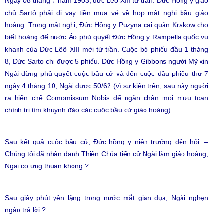
Ngày 08 tháng 7 năm 1903, đức Lêô XIII từ trần. Đức Hồng y giáo
chủ Sartô phải đi vay tiền mua vé về họp mật nghị bầu giáo
hoàng. Trong mật nghị, Đức Hồng y Puzyna cai quản Krakow cho
biết hoàng đế nước Áo phủ quyết Đức Hồng y Rampella quốc vụ
khanh của Đức Lêô XIII mới từ trần. Cuộc bỏ phiếu đầu 1 tháng
8, Đức Sarto chỉ được 5 phiếu. Đức Hồng y Gibbons người Mỹ xin
Ngài đừng phủ quyết cuộc bầu cử và đến cuộc đầu phiếu thứ 7
ngày 4 tháng 10, Ngài được 50/62 (vì sự kiện trên, sau này người
ra hiến chế Comomissum Nobis để ngăn chận mọi mưu toan
chính trị tìm khuynh đảo các cuộc bầu cử giáo hoàng).
Sau kết quả cuộc bầu cử, Đức hồng y niên trưởng đến hỏi: –
Chúng tôi đã nhân danh Thiên Chúa tiến cử Ngài làm giáo hoàng,
Ngài có ưng thuận không ?
Sau giây phút yên lặng trong nước mắt giàn dụa, Ngài nghẹn
ngào trả lời ?