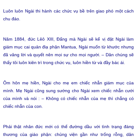
Luôn luôn Ngài thi hành các chức vụ bề trên giao phó một cách
chu đáo.
Năm 1884, đức Lêô XIII, Đấng mà Ngài sẽ kế vị đặt Ngài làm
giám mục cai quản điạ phận Mantua, Ngài muốn từ khước nhưng
đã vâng lời và quyết nên mọi sự cho mọi người. – Dân chúng sẽ
thấy tôi luôn kiên trì trong chức vụ, luôn hiền từ và đầy bác ái.
Ôm hôn mẹ hiền, Ngài cho mẹ em chiếc nhẫn giám mục của
mình. Mẹ Ngài cũng sung sướng cho Ngài xem chiếc nhẫn cưới
của mình và nói : – Không có chiếc nhẫn của mẹ thì chẳng có
chiếc nhẫn của con.
Phải thật nhân đức mới có thể đường dầu với tình trạng đáng
thương của giáo phận: chủng viện gần như trống rỗng, dân