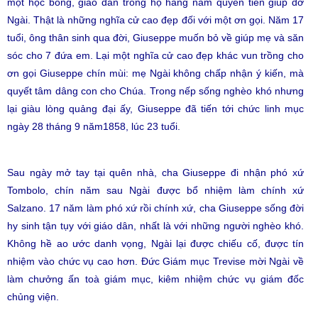
một học bổng, giáo dân trong họ hằng năm quyên tiền giúp đỡ
Ngài. Thật là những nghĩa cử cao đẹp đối với một ơn gọi. Năm 17
tuổi, ông thân sinh qua đời, Giuseppe muốn bỏ về giúp mẹ và săn
sóc cho 7 đứa em. Lại một nghĩa cử cao đẹp khác vun trồng cho
ơn gọi Giuseppe chín mùi: mẹ Ngài không chấp nhận ý kiến, mà
quyết tâm dâng con cho Chúa. Trong nếp sống nghèo khó nhưng
lại giàu lòng quảng đại ấy, Giuseppe đã tiến tới chức linh mục
ngày 28 tháng 9 năm1858, lúc 23 tuổi.
Sau ngày mở tay tại quên nhà, cha Giuseppe đi nhận phó xứ
Tombolo, chín năm sau Ngài được bổ nhiệm làm chính xứ
Salzano. 17 năm làm phó xứ rồi chính xứ, cha Giuseppe sống đời
hy sinh tận tụy với giáo dân, nhất là với những người nghèo khó.
Không hề ao ước danh vọng, Ngài lại được chiếu cố, được tín
nhiệm vào chức vụ cao hơn. Đức Giám mục Trevise mời Ngài về
làm chưởng ấn toà giám mục, kiêm nhiệm chức vụ giám đốc
chủng viện.