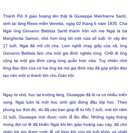
Thánh Piô X giáo hoàng tên thật là Giuseppe Melchierre Sartô,
sinh tại làng Riese miền Venetia, ngày 02 tháng 6 năm 1835. Cha
Ngài ông Giovanni Battista Sartô thành hôn với mẹ Ngài là bà
Margherita Samon, nhỏ hơn ông tới một nửa số tuổi. Vì vậy lên
17 tuổi, Ngài đã mồ côi cha. Làm nghề chạy giấy của xã, ông
Giovanni Battista làm cha một gia đình nghèo túng. Chết đi ông
cũng lại một gia đình càng túng quẫn hơn nữa. Tuy nhiên nhờ
lòng đạo đức của cả hai ông bà mà gia đình này đã góp phần đào
tạo nên một vị thánh lớn cho Giáo hội.
Ngay từ nhỏ, học tại trường làng, Giuseppe đã tỏ ra có nhiều triển
vọng, Ngài luôn là một học sinh giỏi đứng đầu lớp học. Theo
phong tục thời đó, dù đã vào ban giúp lễ từ hồi 7 tuổi, mãi tới năm
11 tuổi, Giuseppe mới được rước lễ lần đầu. Những ngày tháng
mong đợi có lẽ đã khiến Ngài khi lên giáo hoàng sau này, đã cho
phép trẻ em được rước lễ vỡ lòng khi vừa tới tuổi khôn và nhiệt