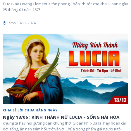
Đức Giáo Hoàng Clement X tôn phong Chân Phước cho cha Gioan ngày
25 tháng 01 năm 1675
19:55 13/12/2024
CHIA SẺ LỜI CHÚA HẰNG NGÀY
Ngày 13/06 : KÍNH THÁNH NỮ LUCIA – SỐNG HÀI HÒA
chúng ta hãy noi gương dân chúng thời Gioan khi xưa là: hãy hoán cải
đời sống, ăn năn sám hối, trở về với Chúa trong phẩm giá người Kitô