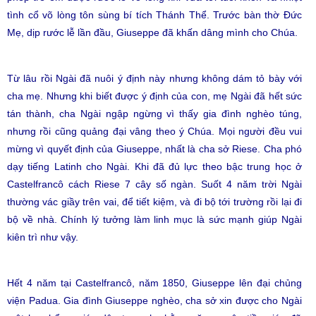
tình cổ võ lòng tôn sùng bí tích Thánh Thể. Trước bàn thờ Đức
Mẹ, dịp rước lễ lần đầu, Giuseppe đã khấn dâng mình cho Chúa.
Từ lâu rồi Ngài đã nuôi ý định này nhưng không dám tỏ bày với
cha mẹ. Nhưng khi biết được ý định của con, mẹ Ngài đã hết sức
tán thành, cha Ngài ngập ngừng vì thấy gia đình nghèo túng,
nhưng rồi cũng quảng đại vâng theo ý Chúa. Mọi người đều vui
mừng vì quyết định của Giuseppe, nhất là cha sở Riese. Cha phó
dạy tiếng Latinh cho Ngài. Khi đã đủ lực theo bậc trung học ở
Castelfrancô cách Riese 7 cây số ngàn. Suốt 4 năm trời Ngài
thường vác giầy trên vai, để tiết kiệm, và đi bộ tới trường rồi lại đi
bộ về nhà. Chính lý tưởng làm linh mục là sức mạnh giúp Ngài
kiên trì như vậy.
Hết 4 năm tại Castelfrancô, năm 1850, Giuseppe lên đại chủng
viện Padua. Gia đình Giuseppe nghèo, cha sở xin được cho Ngài