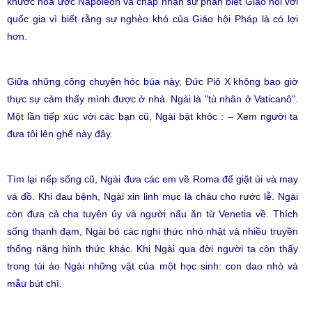
khước hoà ước Napolêon và chấp nhận sự phân biệt Giáo hội với
quốc gia vì biết rằng sự nghèo khó của Giáo hội Pháp là có lợi
hơn.
Giữa những công chuyện hóc búa này, Đức Piô X không bao giờ
thực sự cảm thấy mình được ở nhà. Ngài là "tù nhân ở Vaticanô".
Một lần tiếp xúc với các bạn cũ, Ngài bật khóc : – Xem người ta
đưa tôi lên ghế này đây.
Tìm lại nếp sống cũ, Ngài đưa các em về Roma để giặt ủi và may
vá đồ. Khi đau bệnh, Ngài xin linh mục là cháu cho rước lễ. Ngài
còn đưa cả cha tuyên úy và người nấu ăn từ Venetia về. Thích
sống thanh đạm, Ngài bỏ các nghi thức nhỏ nhặt và nhiều truyền
thống nặng hình thức khác. Khi Ngài qua đời người ta còn thấy
trong túi áo Ngài những vật của một học sinh: con dao nhỏ và
mẫu bút chì.