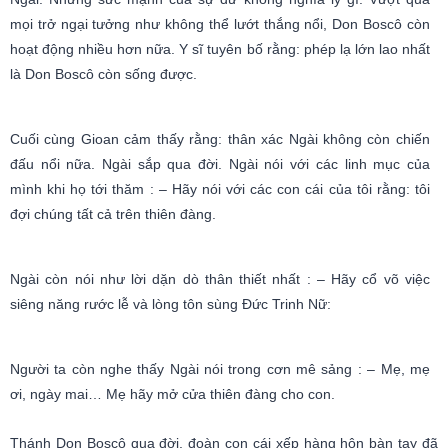
mọi trở ngại tưởng như không thể lướt thắng nổi, Don Boscô còn
hoạt động nhiều hơn nữa. Y sĩ tuyên bố rằng: phép lạ lớn lao nhất
là Don Boscô còn sống được.
Cuối cùng Gioan cảm thấy rằng: thân xác Ngài không còn chiến
đấu nổi nữa. Ngài sắp qua đời. Ngài nói với các linh mục của
mình khi họ tới thăm : – Hãy nói với các con cái của tôi rằng: tôi
đợi chúng tất cả trên thiên đàng.
Ngài còn nói như lời dặn dò thân thiết nhất : – Hãy cổ võ việc
siêng năng rước lễ và lòng tôn sùng Đức Trinh Nữ:
Người ta còn nghe thấy Ngài nói trong cơn mê sảng : – Mẹ, mẹ
ơi, ngày mai… Mẹ hãy mở cửa thiên đàng cho con.
Thánh Don Boscô qua đời, đoàn con cái xếp hàng hôn bàn tay đã