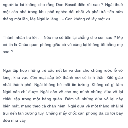
người ta lại không cho rằng Don Boscô điên rồi sao ? Ngài thuê
một căn nhà trong khu phố nghèo đói nhất và phải trả tiển nửa
tháng một lần, Mẹ Ngài lo lắng : – Con không có lấy một xu.
Thánh nhân trả lời : – Nếu mẹ có tiền lại chẳng cho con sao ? Mẹ
có tin là Chúa quan phòng giầu có vô cùng lại không tốt bằng mẹ
sao ?
Ngài tập họp những trẻ xấu nết lại và dọn cho chúng ruớc lễ vỡ
lòng, khu vực đốn mạt sắp trở thành nơi có tinh thần Kitô giáo
nhất thành phố. Ngài không hề mất tin tưởng. Không có gì làm
Ngài nản chí được. Ngài dẫn về cho mẹ mình những đứa vô lại
chiêu tập trong một hàng quán. Đêm về những đứa vô lại này
biến mất, mang theo cả chăn nệm, Ngài đưa về một thàng nhãi bị
trui đến tận xương tủy. Chẳng mấy chốc căn phòng đã có tới bảy
đứa như vậy.