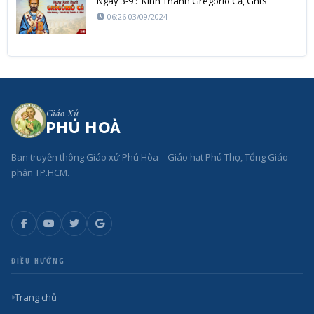
Ngày 3-9 : Kính Thánh Grêgôriô Cả, Ghts
06:26 03/09/2024
Giáo Xứ
PHÚ HOÀ
Ban truyền thông Giáo xứ Phú Hòa – Giáo hạt Phú Thọ, Tổng Giáo
phận TP.HCM.
ĐIỀU HƯỚNG
Trang chủ