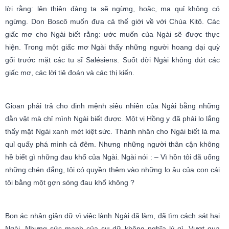
lời rằng: lên thiên đàng ta sẽ ngừng, hoặc, ma quỉ không có
ngừng. Don Boscô muốn đưa cả thế giới về với Chúa Kitô. Các
giấc mơ cho Ngài biết rằng: ước muốn của Ngài sẽ được thực
hiện. Trong một giấc mơ Ngài thấy những người hoang dại quỳ
gối trước mặt các tu sĩ Salésiens. Suốt đời Ngài không dứt các
giấc mơ, các lời tiê đoán và các thị kiến.
Gioan phải trả cho định mệnh siêu nhiên của Ngài bằng những
dằn vặt mà chỉ mình Ngài biết được. Một vị Hồng y đã phải lo lắng
thấy mặt Ngài xanh mét kiệt sức. Thánh nhân cho Ngài biết là ma
quỉ quấy phá mình cả đêm. Nhưng những người thân cận không
hề biết gì những đau khổ của Ngài. Ngài nói : – Vì hồn tôi đã uống
những chén đắng, tôi có quyền thêm vào những lo âu của con cái
tôi bằng một gợn sóng đau khổ không ?
Bọn ác nhân giận dữ vì việc lành Ngài đã làm, đã tìm cách sát hại
Ngài. Nhưng sức mạnh của sự dữ không nghĩa lý gì. Vượt qua