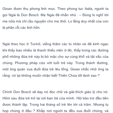
Gioan được thụ phong linh mục. Theo phong tục Italia, người ta
gọi Ngài là Don Boscô. Mẹ Ngài đã nhắn nhủ : – Đùng lo nghĩ tới
mẹ nữa mà chỉ cầu nguyện cho mẹ thôi. Lo lắng duy nhất của con
là phần rỗi các linh hồn.
Ngài theo học ở Turinô, viếng thăm các tù nhân và đã kinh ngạc
khi thấy bao nhiêu là thanh thiếu niên ở đó, thấy trong các đường
phố những đứa trẻ này bị bỏ mặc cho sự cùng khổ và tật xấu của
chúng. Phương pháp cứu vớt tuổi trẻ này. Trong thánh đường,
một ông quản xua đuổi đứa trẻ lêu lổng. Gioan nhắc nhở ông ta
rằng: nó lại không muốn nhận biết Thiên Chúa tốt lành sao ?
Chính Don Boscô sẽ dạy nó đọc chữ và giải thích giáo lý cho nó.
Hôm sau đứa trẻ trở lại với bạn bè của mình. Hội bảo trợ đầu tiên
được thành lập. Trong hai tháng số trẻ lên tới cả trăm. Nhưng tụ
họp chúng ở đâu ? Khắp nơi người ta đều xua đuổi chúng, và