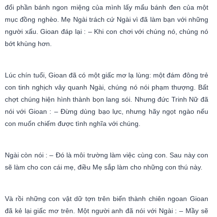
đổi phần bánh ngon miệng của mình lấy mẩu bánh đen của một
mục đồng nghèo. Mẹ Ngài trách cứ Ngài vì đã làm bạn với những
người xấu. Gioan đáp lại : – Khi con chơi với chúng nó, chúng nó
bớt khùng hơn.
Lúc chín tuổi, Gioan đã có một giấc mơ lạ lùng: một đám đông trẻ
con tinh nghịch vây quanh Ngài, chúng nó nói phạm thượng. Bất
chợt chúng hiện hình thành bọn lang sói. Nhưng đức Trinh Nữ đã
nói với Gioan : – Đừng dùng bạo lực, nhưng hãy ngọt ngào nếu
con muốn chiếm được tình nghĩa với chúng.
Ngài còn nói : – Đó là môi trường làm việc cùng con. Sau này con
sẽ làm cho con cái mẹ, điều Mẹ sắp làm cho những con thú này.
Và rồi những con vật dữ tợn trên biến thành chiên ngoan Gioan
đã kẻ lại giấc mơ trên. Một người anh đã nói với Ngài : – Mầy sẽ