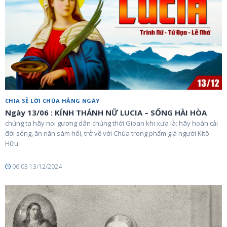
CHIA SẺ LỜI CHÚA HẰNG NGÀY
Ngày 13/06 : KÍNH THÁNH NỮ LUCIA – SỐNG HÀI HÒA
chúng ta hãy noi gương dân chúng thời Gioan khi xưa là: hãy hoán cải
đời sống, ăn năn sám hối, trở về với Chúa trong phẩm giá người Kitô
Hữu
06:03 13/12/2024