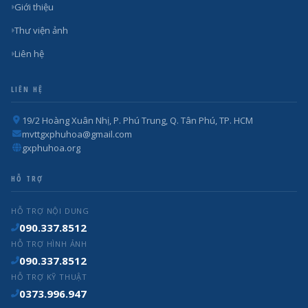
Giới thiệu
Thư viện ảnh
Liên hệ
LIÊN HỆ
19/2 Hoàng Xuân Nhị, P. Phú Trung, Q. Tân Phú, TP. HCM
mvttgxphuhoa@gmail.com
gxphuhoa.org
HỖ TRỢ
HỖ TRỢ NỘI DUNG
090.337.8512
HỖ TRỢ HÌNH ẢNH
090.337.8512
HỖ TRỢ KỸ THUẬT
0373.996.947