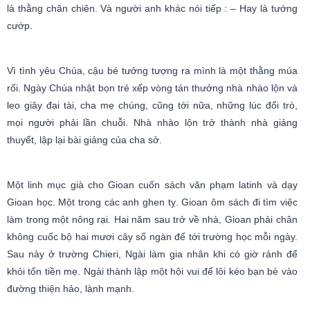
là thằng chăn chiên. Và người anh khác nói tiếp : – Hay là tướng
cướp.
Vì tình yêu Chúa, cậu bé tưởng tượng ra mình là một thằng múa
rối. Ngày Chúa nhật bọn trẻ xếp vòng tán thưởng nhà nhào lộn và
leo giây đại tài, cha mẹ chúng, cũng tới nữa, những lúc đổi trò,
mọi người phải lần chuỗi. Nhà nhào lộn trở thành nhà giảng
thuyết, lập lại bài giảng của cha sở.
Một linh mục già cho Gioan cuốn sách văn phạm latinh và dạy
Gioan học. Một trong các anh ghen tỵ. Gioan ôm sách đi tìm việc
làm trong một nông rại. Hai năm sau trở về nhà, Gioan phải chân
không cuốc bộ hai mươi cây số ngàn để tới trường học mỗi ngày.
Sau này ở trường Chieri, Ngài làm gia nhân khi có giờ rảnh để
khỏi tốn tiền mẹ. Ngài thành lập một hội vui để lôi kéo bạn bè vào
đường thiện hảo, lành mạnh.