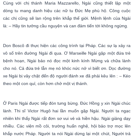
Cùng với chị thánh Maria Mazzarello, Ngài cũng thiết lập một
dòng tu mang danh hiệu các nữ tu Đức Mẹ phù hộ. Công cuộc
các chị cũng sẽ lan rộng trên khắp thế giới. Mệnh lệnh của Ngài
là: – Hãy tin tưởng cầu nguyện và can đảm tiến tới không ngừng.
Don Boscô đi thực hiện các công trình tại Pháp. Các sự lạ xảy ra
vô số trên đường Ngài đi qua. Ơ Marseille Ngài gặp một đứa trẻ
bệnh hoạn, Ngài bảo nó đọc một kinh kính Mừng và chữa lành
cho nó. Cả đứa trẻ lẫn mẹ nó khóc nức nở vì biết ơn. Dọc đường
xe Ngài bị vây chặt đến độ người đánh xe đã phải kêu lên : – Kéo
theo một con quỉ, còn hơn chở một vị thánh.
Ở Paris Ngài được tiếp đón tưng bừng. Đức Hồng y xin Ngài chúc
lành. Thi sĩ Victor Hugô hai lần muốn gặp Ngài. Người ta ngạc
nhiên khi thấy Ngài rất đơn sơ vui vẻ và hiền hậu. Ngài giảng dạy
nhiều. Các viện mồ côi, trường huấn nghệ, hội bảo trợ mọc lên
khắp nước Pháp. Người ta nói Ngài dừng lại một chút, Người trả