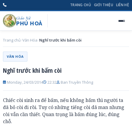
TRANG CHỦ
GIỚI THIỆU
LIÊN HỆ
Giáo Xứ
PHÚ HOÀ
Trang chủ
Văn Hóa
Nghĩ trước khi bấm còi
VĂN HÓA
Nghĩ trước khi bấm còi
Monday, 24/03/2014
22:32
Ban Truyền Thông
Chiếc còi sinh ra để bấm, nếu không bấm thì người ta
đã bỏ còi đi rồi. Tuy có những tiếng còi dã man nhưng
còi vẫn cần thiết. Quan trọng là bấm đúng lúc, đúng
chỗ.