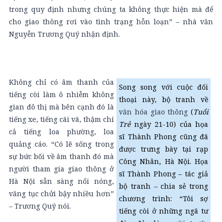
trong quy định nhưng chúng ta không thực hiện mà để
cho giao thông rơi vào tình trạng hỗn loạn” – nhà văn
Nguyễn Trương Quý nhận định.
Không chỉ có âm thanh của
Song song với cuộc đối
tiếng còi làm ô nhiễm không
thoại này, bộ tranh về
gian đô thị mà bên cạnh đó là
văn hóa giao thông
(
Tuổi
tiếng xe, tiếng cãi vã, thậm chí
Trẻ
ngày 21-10) của họa
cả tiếng loa phường, loa
sĩ Thành Phong cũng đã
quảng cáo. “Có lẽ sống trong
được trưng bày tại rạp
sự bức bối về âm thanh đó mà
Công Nhân, Hà Nội. Họa
người tham gia giao thông ở
sĩ Thành Phong – tác giả
Hà Nội sẵn sàng nổi nóng,
bộ tranh – chia sẻ trong
văng tục chửi bậy nhiều hơn”
chương trình: “Tôi sợ
– Trương Quý nói.
tiếng còi ở những ngã tư