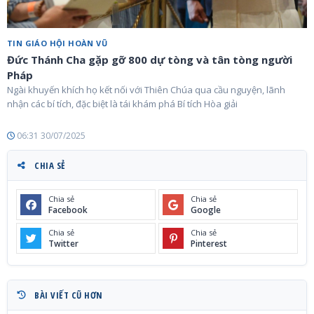
TIN GIÁO HỘI HOÀN VŨ
Đức Thánh Cha gặp gỡ 800 dự tòng và tân tòng người
Pháp
Ngài khuyến khích họ kết nối với Thiên Chúa qua cầu nguyện, lãnh
nhận các bí tích, đặc biệt là tái khám phá Bí tích Hòa giải
06:31 30/07/2025
CHIA SẺ
Chia sẻ
Chia sẻ
Facebook
Google
Chia sẻ
Chia sẻ
Twitter
Pinterest
BÀI VIẾT CŨ HƠN