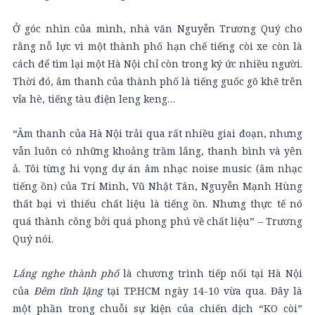
Ở góc nhìn của mình, nhà văn Nguyễn Trương Quý cho
rằng nỗ lực vì một thành phố hạn chế tiếng còi xe còn là
cách để tìm lại một Hà Nội chỉ còn trong ký ức nhiều người.
Thời đó, âm thanh của thành phố là tiếng guốc gõ khẽ trên
vỉa hè, tiếng tàu điện leng keng…
“Âm thanh của Hà Nội trải qua rất nhiều giai đoạn, nhưng
vẫn luôn có những khoảng trầm lắng, thanh bình và yên
ả. Tôi từng hi vọng dự án âm nhạc noise music (âm nhạc
tiếng ồn) của Trí Minh, Vũ Nhật Tân, Nguyễn Mạnh Hùng
thất bại vì thiếu chất liệu là tiếng ồn. Nhưng thực tế nó
quá thành công bởi quá phong phú về chất liệu” – Trương
Quý nói.
Lắng nghe thành phố
là chương trình tiếp nối tại Hà Nội
của
Đêm tĩnh lặng
tại TP.HCM ngày 14-10 vừa qua. Đây là
một phần trong chuỗi sự kiện của chiến dịch “KO còi”