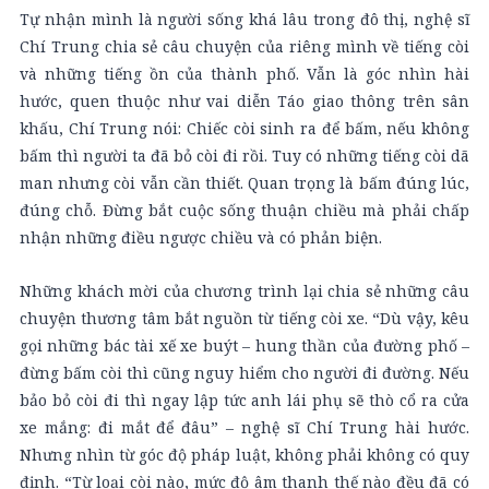
Tự nhận mình là người sống khá lâu trong đô thị, nghệ sĩ
Chí Trung chia sẻ câu chuyện của riêng mình về tiếng còi
và những tiếng ồn của thành phố. Vẫn là góc nhìn hài
hước, quen thuộc như vai diễn Táo giao thông trên sân
khấu, Chí Trung nói: Chiếc còi sinh ra để bấm, nếu không
bấm thì người ta đã bỏ còi đi rồi. Tuy có những tiếng còi dã
man nhưng còi vẫn cần thiết. Quan trọng là bấm đúng lúc,
đúng chỗ. Đừng bắt cuộc sống thuận chiều mà phải chấp
nhận những điều ngược chiều và có phản biện.
Những khách mời của chương trình lại chia sẻ những câu
chuyện thương tâm bắt nguồn từ tiếng còi xe. “Dù vậy, kêu
gọi những bác tài xế xe buýt – hung thần của đường phố –
đừng bấm còi thì cũng nguy hiểm cho người đi đường. Nếu
bảo bỏ còi đi thì ngay lập tức anh lái phụ sẽ thò cổ ra cửa
xe mắng: đi mắt để đâu” – nghệ sĩ Chí Trung hài hước.
Nhưng nhìn từ góc độ pháp luật, không phải không có quy
định. “Từ loại còi nào, mức độ âm thanh thế nào đều đã có