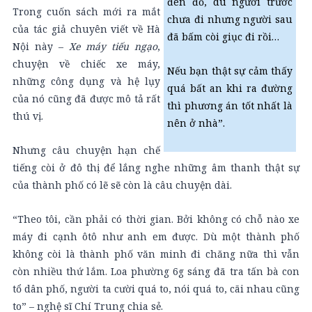
đèn đỏ, dù người trước
Trong cuốn sách mới ra mắt
chưa đi nhưng người sau
của tác giả chuyên viết về Hà
đã bấm còi giục đi rồi…
Nội này –
Xe máy tiếu ngạo
,
chuyện về chiếc xe máy,
Nếu bạn thật sự cảm thấy
những công dụng và hệ lụy
quá bất an khi ra đường
của nó cũng đã được mô tả rất
thì phương án tốt nhất là
thú vị.
nên ở nhà”.
Nhưng câu chuyện hạn chế
tiếng còi ở đô thị để lắng nghe những âm thanh thật sự
của thành phố có lẽ sẽ còn là câu chuyện dài.
“Theo tôi, cần phải có thời gian. Bởi không có chỗ nào xe
máy đi cạnh ôtô như anh em được. Dù một thành phố
không còi là thành phố văn minh đi chăng nữa thì vẫn
còn nhiều thứ lắm. Loa phường 6g sáng đã tra tấn bà con
tổ dân phố, người ta cười quá to, nói quá to, cãi nhau cũng
to” – nghệ sĩ Chí Trung chia sẻ.