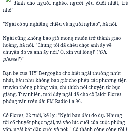
dành cho người nghèo, người yếu đuối nhất, trẻ
nhỏ".
"Ngài có sự nghiêng chiều về người nghèo", bà nói.
Ngài cũng không bao giờ mong muốn trở thành giáo
hoàng, bà nói. "Chúng tôi đã chêu chọc anh ấy về
chuyện đó và anh ấy nói,' Ồ, xin vui lòng!' (
'Oh,
please
!')"
Bạn bè cua 'HY' Bergoglio cho biết ngài thường nhút
nhát, hầu như không bao giờ cho phép các phương tiện
truyền thông phỏng vấn, chỉ thích nói chuyện từ bục
giảng. Tuy nhiên, mới đây ngài đã cho cô Jaidr Flores
phỏng vấn trên đài FM Radio La 96.
Cô Flores, 22 tuổi, kể lại: "Ngài ban đầu do dự. Nhưng
tôi cố thuyết phục ngài, và vào lúc cuối của cuộc phỏng
vấn, ngài bắt đầu cười và nói: " Cô thành công công rồi !