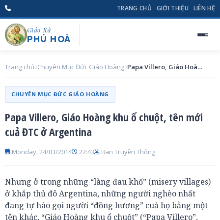
TRANG CHỦ
GIỚI THIỆU
LIÊN HỆ
Giáo Xứ
PHÚ HOÀ
Trang chủ
Chuyên Mục Đức Giáo Hoàng
Papa Villero, Giáo Hoàng khu ổ chuột, tên mới cuả ĐTC ở Argentina
CHUYÊN MỤC ĐỨC GIÁO HOÀNG
Papa Villero, Giáo Hoàng khu ổ chuột, tên mới
cuả ĐTC ở Argentina
Monday, 24/03/2014
22:43
Ban Truyền Thông
Nhưng ở trong những “làng đau khổ” (misery villages)
ở khắp thủ đô Argentina, những người nghèo nhất
đang tự hào gọi người “đồng hương” cuả họ bằng một
tên khác, “Giáo Hoàng khu ổ chuột” (“Papa Villero”,