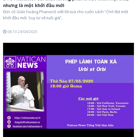
nhưng là một khởi đầu mới
Đức cố Giáo hoàng Phanxicô viết lời tựa cho cuốn sách “Chờ đợi một
khởi đầu mới. Suy tư về tuổi già”,
06:10 24/04/2025