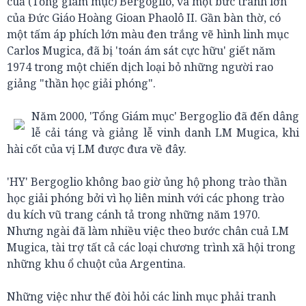
cuả (Tổng giám mục) Bergoglio, và một bức tranh lớn
của Đức Giáo Hoàng Gioan Phaolô II. Gần bàn thờ, có
một tấm áp phích lớn màu đen trắng vẽ hình linh mục
Carlos Mugica, đã bị 'toán ám sát cực hữu' giết năm
1974 trong một chiến dịch loại bỏ những người rao
giảng "thần học giải phóng".
Năm 2000, 'Tổng Giám mục' Bergoglio đã đến dâng
lễ cải táng và giảng lễ vinh danh LM Mugica, khi
hài cốt của vị LM được đưa về đây.
'HY' Bergoglio không bao giờ ủng hộ phong trào thần
học giải phóng bởi vì họ liên minh với các phong trào
du kích vũ trang cánh tả trong những năm 1970.
Nhưng ngài đã làm nhiều việc theo bước chân cuả LM
Mugica, tài trợ tất cả các loại chương trình xã hội trong
những khu ổ chuột của Argentina.
Những việc như thế đòi hỏi các linh mục phải tranh