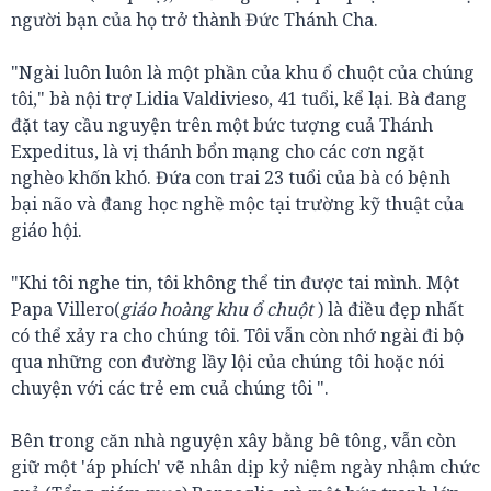
người bạn của họ trở thành Đức Thánh Cha.
"Ngài luôn luôn là một phần của khu ổ chuột của chúng
tôi," bà nội trợ Lidia Valdivieso, 41 tuổi, kể lại. Bà đang
đặt tay cầu nguyện trên một bức tượng cuả Thánh
Expeditus, là vị thánh bổn mạng cho các cơn ngặt
nghèo khốn khó. Đứa con trai 23 tuổi của bà có bệnh
bại não và đang học nghề mộc tại trường kỹ thuật của
giáo hội.
"Khi tôi nghe tin, tôi không thể tin được tai mình. Một
Papa Villero(
giáo hoàng khu ổ chuột
) là điều đẹp nhất
có thể xảy ra cho chúng tôi. Tôi vẫn còn nhớ ngài đi bộ
qua những con đường lầy lội của chúng tôi hoặc nói
chuyện với các trẻ em cuả chúng tôi ".
Bên trong căn nhà nguyện xây bằng bê tông, vẫn còn
giữ một 'áp phích' vẽ nhân dịp kỷ niệm ngày nhậm chức