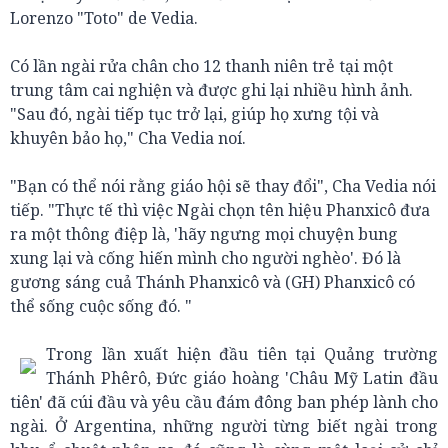
Lorenzo "Toto" de Vedia.
Có lần ngài rửa chân cho 12 thanh niên trẻ tại một
trung tâm cai nghiện và được ghi lại nhiều hình ảnh.
"Sau đó, ngài tiếp tục trở lại, giúp họ xưng tội và
khuyên bảo họ," Cha Vedia noí.
"Bạn có thể nói rằng giáo hội sẽ thay đổi", Cha Vedia nói
tiếp. "Thực tế thì việc Ngài chọn tên hiệu Phanxicô đưa
ra một thông điệp là, 'hãy ngưng mọi chuyện bung
xung lại và cống hiến mình cho người nghèo'. Đó là
gương sáng cuả Thánh Phanxicô và (GH) Phanxicô có
thể sống cuộc sống đó. "
Trong lần xuất hiện đầu tiên tại Quảng trường
Thánh Phêrô, Đức giáo hoàng 'Châu Mỹ Latin đầu
tiên' đã cúi đầu và yêu cầu đám đông ban phép lành cho
ngài. Ở Argentina, những người từng biết ngài trong