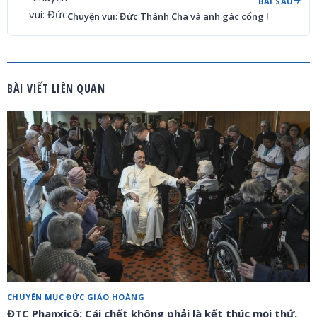
BÀI SAU
Chuyện vui: Đức Thánh Cha và anh gác cổng !
BÀI VIẾT LIÊN QUAN
CHUYÊN MỤC ĐỨC GIÁO HOÀNG
ĐTC Phanxicô: Cái chết không phải là kết thúc mọi thứ,