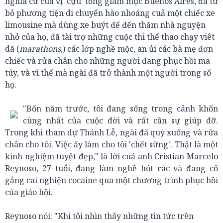
nghiã cử cuả vị 'cựu' tổng giám mục Buenos Aires, đã từ
bỏ phương tiện di chuyển hào nhoáng cuả một chiếc xe
limousine mà dùng xe buýt để đến thăm nhà nguyện
nhỏ của họ, đã tài trợ những cuộc thi thể thao chạy viêt
dã (
marathons
,) các lớp nghề mộc, an ủi các bà mẹ đơn
chiếc và rửa chân cho những người đang phục hồi ma
túy, và vì thế mà ngài đã trở thành một người trong số
họ.
"Bốn năm trước, tôi đang sống trong cảnh khốn
cùng nhất của cuộc đời và rất cần sự giúp đỡ.
Trong khi tham dự Thánh Lễ, ngài đã quỳ xuống và rửa
chân cho tôi. Việc ấy làm cho tôi 'chết sững'. Thật là một
kinh nghiệm tuyệt đẹp," là lời cuả anh Cristian Marcelo
Reynoso, 27 tuổi, đang làm nghề hót rác và đang cố
gắng cai nghiện cocaine qua một chương trình phục hồi
của giáo hội.
Reynoso nói: "Khi tôi nhìn thấy những tin tức trên