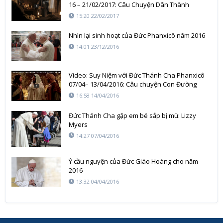
16 – 21/02/2017: Câu Chuyện Dân Thành
Athènes
15:20 22/02/2017
Nhìn lại sinh hoạt của Đức Phanxicô năm 2016
14:01 23/12/2016
Video: Suy Niệm với Đức Thánh Cha Phanxicô
07/04– 13/04/2016: Câu chuyện Con Đường
Emmaus
16:58 14/04/2016
Đức Thánh Cha gặp em bé sắp bị mù: Lizzy
Myers
14:27 07/04/2016
Ý cầu nguyện của Đức Giáo Hoàng cho năm
2016
13:32 04/04/2016