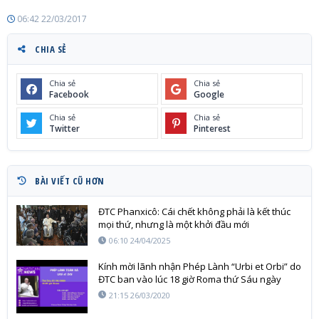
06:42 22/03/2017
CHIA SẺ
Chia sẻ
Chia sẻ
Facebook
Google
Chia sẻ
Chia sẻ
Twitter
Pinterest
BÀI VIẾT CŨ HƠN
ĐTC Phanxicô: Cái chết không phải là kết thúc
mọi thứ, nhưng là một khởi đầu mới
06:10 24/04/2025
Kính mời lãnh nhận Phép Lành “Urbi et Orbi” do
ĐTC ban vào lúc 18 giờ Roma thứ Sáu ngày
27/03 Việt Nam lúc O giờ
21:15 26/03/2020