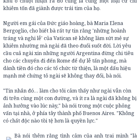
khu ổ chuột nhận ra đó cũng là cùng một loại cử chỉ
khiêm tốn đã giành được trái tim của họ.
Người em gái của Đức giáo hoàng, bà Maria Elena
Bergoglio, cho biết bà rất tự tin rằng 'những hoành
tráng và nghi lễ' của Vatican sẽ không làm sứt mẻ sự
khiêm nhường mà ngài đã theo đuổi suốt đời. Lời yêu
cầu cuả ngài xin những người Argentina đừng chi tiêu
cho các chuyến đi đến Rome để dự lễ tấn phong, mà
dành tiền đó cho các tổ chức từ thiện, là một dấu hiệu
mạnh mẽ chứng tỏ ngài sẽ không thay đổi, bà nói.
"Tin nhắn đó… làm cho tôi cảm thấy như ngài vẫn còn
đi trên cùng một con đường, và ít ra là ngài đã không bị
ảnh hưởng vào lúc này," bà nói trong một cuộc phỏng
vấn tại nhà, ở phía tây thành phố Buenos Aires. "Không
có chất độc nào tồi tệ hơn là quyền lực."
Bà nói thêm rằng tình cảm của anh trai mình "là