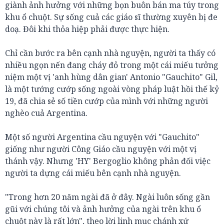
giành ảnh hưởng với những bọn buôn bán ma túy trong
khu ổ chuột. Sự sống cuả các giáo sĩ thường xuyên bị đe
doạ. Đôi khi thỏa hiệp phải được thực hiện.
Chỉ cần bước ra bên cạnh nhà nguyện, người ta thấy có
nhiều ngọn nến đang cháy đỏ trong một cái miếu tưởng
niệm một vị 'anh hùng dân gian' Antonio "Gauchito" Gil,
là một tướng cướp sống ngoài vòng pháp luật hồi thế kỷ
19, đã chia sẻ số tiền cướp của mình với những người
nghèo cuả Argentina.
Một số người Argentina cầu nguyện với "Gauchito"
giống như người Công Giáo cầu nguyện với một vị
thánh vậy. Nhưng 'HY' Bergoglio không phản đối việc
người ta dựng cái miếu bên cạnh nhà nguyện.
"Trong hơn 20 năm ngài đã ở đây. Ngài luôn sống gần
gũi với chúng tôi và ảnh hưởng của ngài trên khu ổ
chuột này là rất lớn", theo lời linh mục chánh xứ