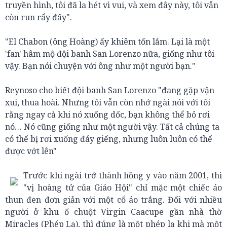
truyền hình, tôi đã la hét vì vui, và xem đây này, tôi vẫn
còn run rẩy đấy".
"El Chabon (ông Hoàng) ấy khiêm tốn lắm. Lại là một
'fan' hâm mộ đội banh San Lorenzo nữa, giống như tôi
vậy. Bạn nói chuyện với ông như một người bạn."
Reynoso cho biết đội banh San Lorenzo "đang gặp vận
xui, thua hoài. Nhưng tôi vẫn còn nhớ ngài nói với tôi
rằng ngay cả khi nó xuống dốc, bạn không thể bỏ rơi
nó… Nó cũng giống như một người vậy. Tất cả chúng ta
có thể bị rơi xuống đáy giếng, nhưng luôn luôn có thể
được vớt lên"
Trước khi ngài trở thành hồng y vào năm 2001, thì
"vị hoàng tử của Giáo Hội" chỉ mặc một chiếc áo
thun đen đơn giản với một cổ áo trắng. Đối với nhiều
người ở khu ổ chuột Virgin Caacupe gần nhà thờ
Miracles (Phép Lạ), thì đúng là một phép lạ khi mà một