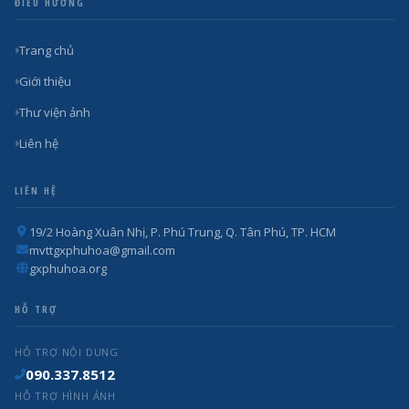
ĐIỀU HƯỚNG
Trang chủ
Giới thiệu
Thư viện ảnh
Liên hệ
LIÊN HỆ
19/2 Hoàng Xuân Nhị, P. Phú Trung, Q. Tân Phú, TP. HCM
mvttgxphuhoa@gmail.com
gxphuhoa.org
HỖ TRỢ
HỖ TRỢ NỘI DUNG
090.337.8512
HỖ TRỢ HÌNH ẢNH