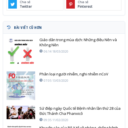
Chia sẻ
Chia sẻ
Twitter
Pinterest
BÀI VIẾT CŨ HƠN
Giáo dân trong mùa dịch: Những điều Nên và
Không Nên
06:14 18/03/2020
Phân loại người nhiễm, nghi nhiễm nCoV
07:05 13/03/2020
Sứ điệp ngày Quốc tế Bệnh nhân lần thứ 28 của
Đức Thánh Cha Phanxicô
09:35 11/02/2020
Khuyến cáo của Bộ Y tế về phòng, chống bệnh