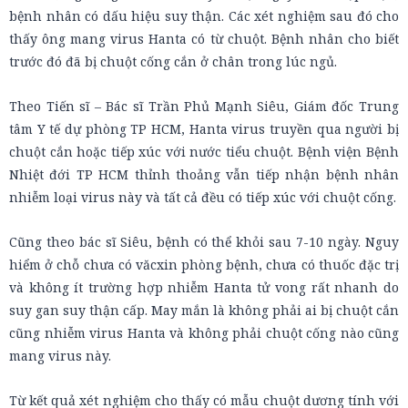
bệnh nhân có dấu hiệu suy thận. Các xét nghiệm sau đó cho
thấy ông mang virus Hanta có từ chuột. Bệnh nhân cho biết
trước đó đã bị chuột cống cắn ở chân trong lúc ngủ.
Theo Tiến sĩ – Bác sĩ Trần Phủ Mạnh Siêu, Giám đốc Trung
tâm Y tế dự phòng TP HCM, Hanta virus truyền qua người bị
chuột cắn hoặc tiếp xúc với nước tiểu chuột. Bệnh viện Bệnh
Nhiệt đới TP HCM thỉnh thoảng vẫn tiếp nhận bệnh nhân
nhiễm loại virus này và tất cả đều có tiếp xúc với chuột cống.
Cũng theo bác sĩ Siêu, bệnh có thể khỏi sau 7-10 ngày. Nguy
hiểm ở chỗ chưa có văcxin phòng bệnh, chưa có thuốc đặc trị
và không ít trường hợp nhiễm Hanta tử vong rất nhanh do
suy gan suy thận cấp. May mắn là không phải ai bị chuột cắn
cũng nhiễm virus Hanta và không phải chuột cống nào cũng
mang virus này.
Từ kết quả xét nghiệm cho thấy có mẫu chuột dương tính với