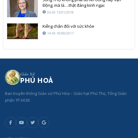
Động, mà là….thật đáng kinh ngạc
06:43 15/01/2018
Kiễng chân đối với sức khỏe
14:43 18/08/2017
Giáo Xứ
PHÚ HOÀ
Ban truyền thông Giáo xứ Phú Hòa – Giáo hạt Phú Thọ, Tổng Giáo
phận TP.HCM.