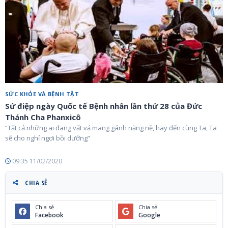
SỨC KHỎE VÀ BỆNH TẬT
Sứ điệp ngày Quốc tế Bệnh nhân lần thứ 28 của Đức
Thánh Cha Phanxicô
“Tất cả những ai đang vất vả mang gánh nặng nề, hãy đến cùng Ta, Ta
sẽ cho nghỉ ngơi bồi dưỡng”
09:35 11/02/2020
CHIA SẺ
Chia sẻ
Chia sẻ
Facebook
Google