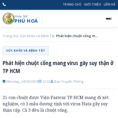
TRANG CHỦ
GIỚI THIỆU
LIÊN HỆ
Giáo Xứ
PHÚ HOÀ
Trang chủ
Sức Khỏe và Bệnh Tật
Phát hiện chuột cống mang virus gây suy thận ở TP HCM
SỨC KHỎE VÀ BỆNH TẬT
Phát hiện chuột cống mang virus gây suy thận ở
TP HCM
Monday, 24/03/2014
22:32
Ban Truyền Thông
25 con chuột được Viện Pasteur TP HCM mang đi xét
nghiệm, có 3 mẫu dương tính với virus Hata gây suy
thận cấp. Cả 3 đều là chuột cống.