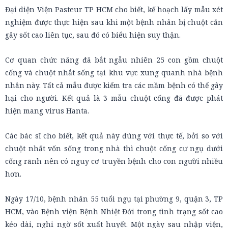
Đại diện Viện Pasteur TP HCM cho biết, kế hoạch lấy mẫu xét
nghiệm được thực hiện sau khi một bệnh nhân bị chuột cắn
gây sốt cao liên tục, sau đó có biểu hiện suy thận.
Cơ quan chức năng đã bắt ngẫu nhiên 25 con gồm chuột
cống và chuột nhắt sống tại khu vực xung quanh nhà bệnh
nhân này. Tất cả mẫu được kiểm tra các mầm bệnh có thể gây
hại cho người. Kết quả là 3 mẫu chuột cống đã được phát
hiện mang virus Hanta.
Các bác sĩ cho biết, kết quả này đúng với thực tế, bởi so với
chuột nhắt vốn sống trong nhà thì chuột cống cư ngụ dưới
cống rãnh nên có nguy cơ truyền bệnh cho con người nhiều
hơn.
Ngày 17/10, bệnh nhân 55 tuổi ngụ tại phường 9, quận 3, TP
HCM, vào Bệnh viện Bệnh Nhiệt Đới trong tình trạng sốt cao
kéo dài, nghi ngờ sốt xuất huyết. Một ngày sau nhập viện,