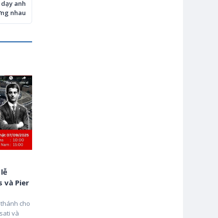
n dạy anh
ơng nhau
 lễ
 và Pier
 thánh cho
sati và