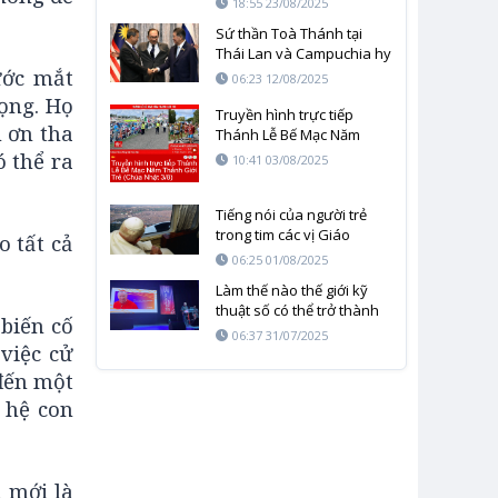
18:55 23/08/2025
trùng tu đặc biệt
Sứ thần Toà Thánh tại
Thái Lan và Campuchia hy
ước mắt
vọng thoả thuận đạt được
06:23 12/08/2025
đưa tới hoà giải và hoà
ọng. Họ
bình ổn định
Truyền hình trực tiếp
 ơn tha
Thánh Lễ Bế Mạc Năm
Thánh Giới Trẻ (Chúa Nhật
 thể ra
10:41 03/08/2025
3/8)
Tiếng nói của người trẻ
trong tim các vị Giáo
 tất cả
Hoàng
06:25 01/08/2025
Làm thế nào thế giới kỹ
thuật số có thể trở thành
biến cố
phương tiện truyền đạt
06:37 31/07/2025
việc cử
đức tin?
đến một
 hệ con
 mới là