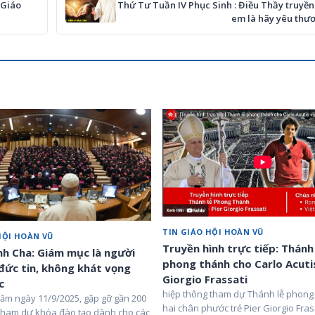
 Giáo
Thứ Tư Tuần IV Phục Sinh : Điều Thầy truyề
em là hãy yêu thư
TIN GIÁO HỘI HOÀN VŨ
HỘI HOÀN VŨ
Truyền hình trực tiếp: Thánh
h Cha: Giám mục là người
phong thánh cho Carlo Acutis
đức tin, không khát vọng
Giorgio Frassati
c
hiệp thông tham dự Thánh lễ phong
ăm ngày 11/9/2025, gặp gỡ gần 200
hai chân phước trẻ Pier Giorgio Fras
ham dự khóa đào tạo dành cho các