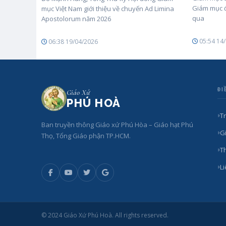
Giám mục đ
mục Việt Nam giới thiệu về chuyến Ad Limina
qua
Apostolorum năm 2026
05:54 14
06:38 19/04/2026
ĐI
Giáo Xứ
PHÚ HOÀ
T
Ban truyền thông Giáo xứ Phú Hòa – Giáo hạt Phú
Gi
Thọ, Tổng Giáo phận TP.HCM.
T
L
© 2024 Giáo Xứ Phú Hoà. All rights reserved.