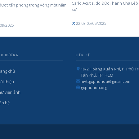
Carlo Acutis, do Đức Thánh Cha Lêô
ược tấn phong trong vòng một năm
sự.
22:03 05/09/2025
/09/2025
ỀU HƯỚNG
LIÊN HỆ
19/2 Hoàng Xuân Nhị, P. Phú Tr
rang chủ
Tân Phú, TP. HCM
mvttgxphuhoa@gmail.com
ới thiệu
gxphuhoa.org
hư viện ảnh
iên hệ