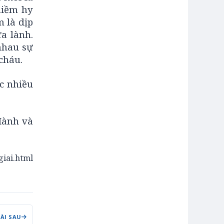
niềm hy
m là dịp
a lành.
nhau sự
cháu.
c nhiều
 Hành và
giai.html
BÀI SAU