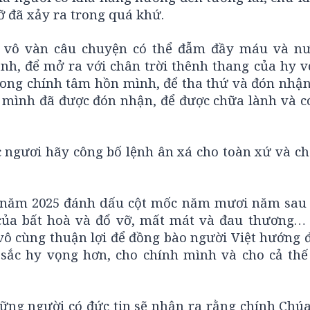
ỡ đã xảy ra trong quá khứ.
i vô vàn câu chuyện có thể đẫm đầy máu và n
h, để mở ra với chân trời thênh thang của hy v
ong chính tâm hồn mình, để tha thứ và đón nhận
 mình đã được đón nhận, để được chữa lành và có
gươi hãy công bố lệnh ân xá cho toàn xứ và cho
ới, năm 2025 đánh dấu cột mốc năm mươi năm sau 
của bất hoà và đổ vỡ, mất mát và đau thương… 
vô cùng thuận lợi để đồng bào người Việt hướng 
sắc hy vọng hơn, cho chính mình và cho cả thế
ng người có đức tin sẽ nhận ra rằng chính Chúa