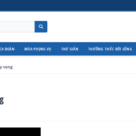
CA ĐOÀN
MÙA PHỤNG VỤ
THƯ GIÃN
THƯỜNG THỨC ĐỜI SỐNG
Hy vọng
ng