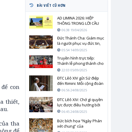
BÀI VIẾT CŨ HƠN
AD LIMINA 2026: HIỆP
THÔNG TRONG LỜI CẦU
NGUYỆN, ĐỒNG HÀNH
06:38 19/04/2026
TRONG SỨ VỤ
Đức Thánh Cha: Giám mục
là người phục vụ đức tin,
không khát vọng quyền
05:54 14/09/2025
lực
Truyền hình trực tiếp:
Thánh lễ phong thánh cho
Carlo Acutis và Pier
22:03 05/09/2025
Giorgio Frassati
ĐTC Lêô XIV gửi Sứ điệp
đến Rimini: Mỗi cộng đoàn
 để con
hãy trở thành một ‘ngôi
06:56 24/08/2025
nhà của hòa bình’
ĐTC Lêô XIV: Chớ gì quyền
 thiết,
lực được điều hướng bởi
hau.
lương tâm
06:45 24/08/2025
Bức bích họa “Ngày Phán
của tha
xét chung” của
hông để
Michelangelo sẽ được