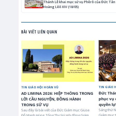
Thánh Lễ khai mạc sứ vụ Phêrô của Đức Tân
Hoàng Lêô XIV (18/05)
BÀI VIẾT LIÊN QUAN
TIN GIÁO 
TIN GIÁO HỘI HOÀN VŨ
Đức Thán
AD LIMINA 2026: HIỆP THÔNG TRONG
phục vụ 
LỜI CẦU NGUYỆN, ĐỒNG HÀNH
quyền lự
TRONG SỨ VỤ
Sáng thứ N
Sau đây là bài viết của Đức Giám mục Giuse
Giám mục t
Đỗ Mạnh Hùng, Tổng Thư ký Hội đồng Giám