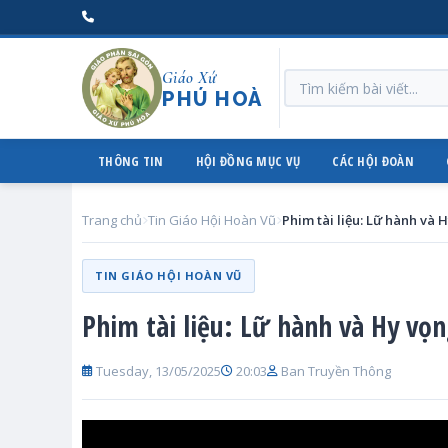
Giáo Xứ
PHÚ HOÀ
THÔNG TIN
HỘI ĐỒNG MỤC VỤ
CÁC HỘI ĐOÀN
Trang chủ
Tin Giáo Hội Hoàn Vũ
Phim tài liệu: Lữ hành và 
TIN GIÁO HỘI HOÀN VŨ
Phim tài liệu: Lữ hành và Hy vọ
Tuesday, 13/05/2025
20:03
Ban Truyền Thông