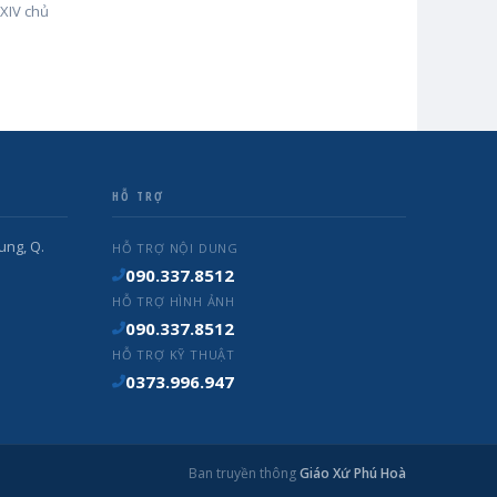
 XIV chủ
HỖ TRỢ
ung, Q.
HỖ TRỢ NỘI DUNG
090.337.8512
HỖ TRỢ HÌNH ẢNH
090.337.8512
HỖ TRỢ KỸ THUẬT
0373.996.947
Ban truyền thông
Giáo Xứ Phú Hoà