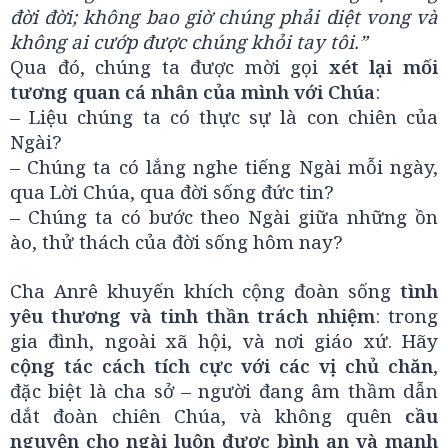
đời đời; không bao giờ chúng phải diệt vong và
không ai cướp được chúng khỏi tay tôi.”
Qua đó, chúng ta được mời gọi
xét lại mối
tương quan cá nhân của mình với Chúa
:
– Liệu chúng ta có thực sự là con chiên của
Ngài?
– Chúng ta có lắng nghe tiếng Ngài mỗi ngày,
qua Lời Chúa, qua đời sống đức tin?
– Chúng ta có bước theo Ngài giữa những ồn
ào, thử thách của đời sống hôm nay?
Cha Anrê khuyến khích cộng đoàn sống
tình
yêu thương và tinh thần trách nhiệm
: trong
gia đình, ngoài xã hội, và nơi giáo xứ. Hãy
cộng tác cách tích cực với các vị chủ chăn
,
đặc biệt là cha sở – người đang âm thầm dẫn
dắt đoàn chiên Chúa, và không quên
cầu
nguyện cho ngài luôn được bình an và mạnh