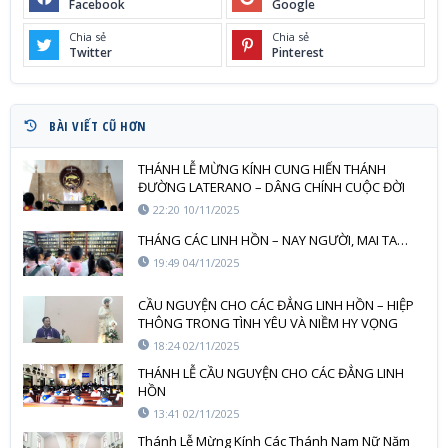
Facebook
Google
Chia sẻ
Chia sẻ
Twitter
Pinterest
BÀI VIẾT CŨ HƠN
THÁNH LỄ MỪNG KÍNH CUNG HIẾN THÁNH
ĐƯỜNG LATERANO – DÂNG CHÍNH CUỘC ĐỜI
MÌNH NHƯ NGÔI ĐỀN SỐNG
22:20 10/11/2025
THÁNG CÁC LINH HỒN – NAY NGƯỜI, MAI TA…
19:49 04/11/2025
CẦU NGUYỆN CHO CÁC ĐẲNG LINH HỒN – HIỆP
THÔNG TRONG TÌNH YÊU VÀ NIỀM HY VỌNG
18:24 02/11/2025
THÁNH LỄ CẦU NGUYỆN CHO CÁC ĐẲNG LINH
HỒN
13:41 02/11/2025
Thánh Lễ Mừng Kính Các Thánh Nam Nữ Năm