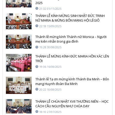
2025
21:32 01/11/2025
THÁNH LỄ KÍNH MỪNG SINH NHẬT ĐỨC TRINH
NỮ MARIA & MỪNG BỔN MẠNG HỘI LÊGIÔ
MARIE
22:18 15/09/2025
Thánh lễ mừng kính Thánh nữ Monica – Người
mẹ kiên nhẫn trong gia đình
19:28 30/08/2025
THÁNH LỄ MỪNG KÍNH ĐỨC MARIA HỒN XÁC LÊN
TRỜI
19:36 16/08/2025
Thánh lễ Tạ ơn mừng kính Thánh Đa Minh – Bổn
mạng Huynh đoàn Đa Minh
20:22 10/08/2025
THÁNH LỄ CHÚA NHẬT XVII THƯỜNG NIÊN – HỌC
CÁCH CẦU NGUYỆN NHƯ CHÚA DẠY
18:10 27/07/2025