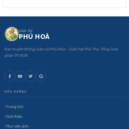
Giáo Xứ
PHÚ HOÀ
Ban truyền thông Giáo xứ Phú Hòa – Giáo hạt Phú Thọ, Tổng Giáo
phận TP.HCM.
ĐIỀU HƯỚNG
Trang chủ
Giới thiệu
Thư viện ảnh