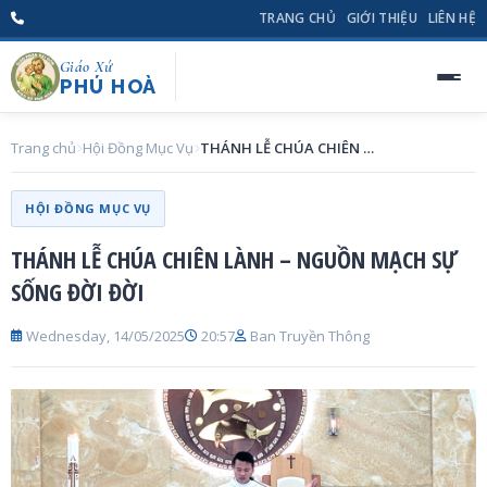
TRANG CHỦ
GIỚI THIỆU
LIÊN HỆ
Giáo Xứ
PHÚ HOÀ
Trang chủ
Hội Đồng Mục Vụ
THÁNH LỄ CHÚA CHIÊN LÀNH – NGUỒN MẠCH SỰ SỐNG ĐỜI ĐỜI
HỘI ĐỒNG MỤC VỤ
THÁNH LỄ CHÚA CHIÊN LÀNH – NGUỒN MẠCH SỰ
SỐNG ĐỜI ĐỜI
Wednesday, 14/05/2025
20:57
Ban Truyền Thông