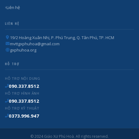
Liên hệ
LIÊN HỆ
19/2 Hoàng Xuân Nhị, P. Phú Trung, Q. Tân Phú, TP. HCM
mvttgxphuhoa@gmail.com
gxphuhoa.org
HỖ TRỢ
HỖ TRỢ NỘI DUNG
090.337.8512
HỖ TRỢ HÌNH ẢNH
090.337.8512
HỖ TRỢ KỸ THUẬT
0373.996.947
© 2024 Giáo Xứ Phú Hoà. All rights reserved.