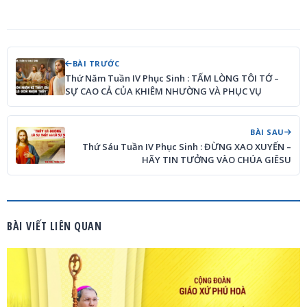
BÀI TRƯỚC
Thứ Năm Tuần IV Phục Sinh : TẤM LÒNG TÔI TỚ –
SỰ CAO CẢ CỦA KHIÊM NHƯỜNG VÀ PHỤC VỤ
BÀI SAU
Thứ Sáu Tuần IV Phục Sinh : ĐỪNG XAO XUYẾN –
HÃY TIN TƯỞNG VÀO CHÚA GIÊSU
BÀI VIẾT LIÊN QUAN