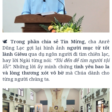
🕊️
Trong phần chia sẻ Tin Mừng
, cha Anrê
Dũng Lạc gợi lại hình ảnh
người mục tử tốt
lành Giêsu
qua dụ ngôn người đi tìm chiên lạc,
hay lời Ngài từng nói:
“Tôi đến để tìm người tội
lỗi”
. Những lời ấy minh chứng
tình yêu bao la
và lòng thương xót vô bờ
mà Chúa dành cho
từng người chúng ta.