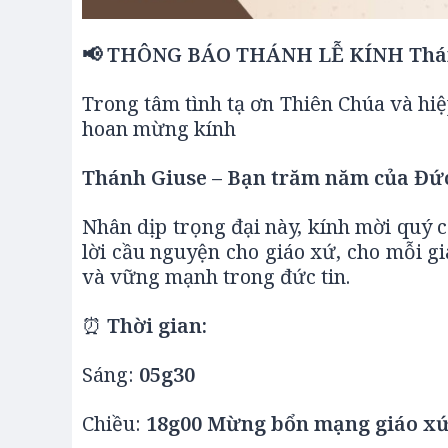
📢 THÔNG BÁO THÁNH LỄ KÍNH
Thá
Trong tâm tình tạ ơn Thiên Chúa và hi
hoan mừng kính
Thánh Giuse
– Bạn trăm năm của
Đứ
Nhân dịp trọng đại này, kính mời quý
lời cầu nguyện cho giáo xứ, cho mỗi g
và vững mạnh trong đức tin.
⏰
Thời gian:
Sáng:
05g30
Chiều:
18g00 Mừng bổn mạng giáo x