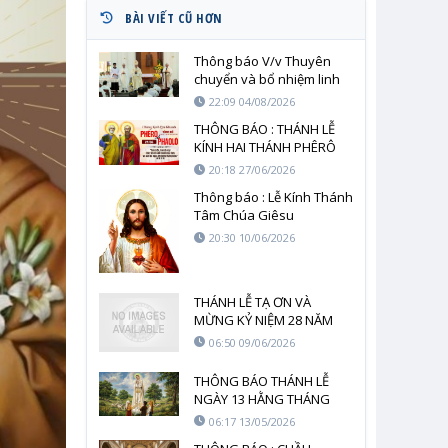
BÀI VIẾT CŨ HƠN
Thông báo V/v Thuyên
chuyển và bổ nhiệm linh
mục năm 2026
22:09 04/08/2026
THÔNG BÁO : THÁNH LỄ
KÍNH HAI THÁNH PHÊRÔ
VÀ PHAOLÔ
20:18 27/06/2026
Thông báo : Lễ Kính Thánh
Tâm Chúa Giêsu
20:30 10/06/2026
THÁNH LỄ TẠ ƠN VÀ
MỪNG KỶ NIỆM 28 NĂM
LINH MỤC CHA SỞ VINH
06:50 09/06/2026
SƠN
THÔNG BÁO THÁNH LỄ
NGÀY 13 HẰNG THÁNG
06:17 13/05/2026