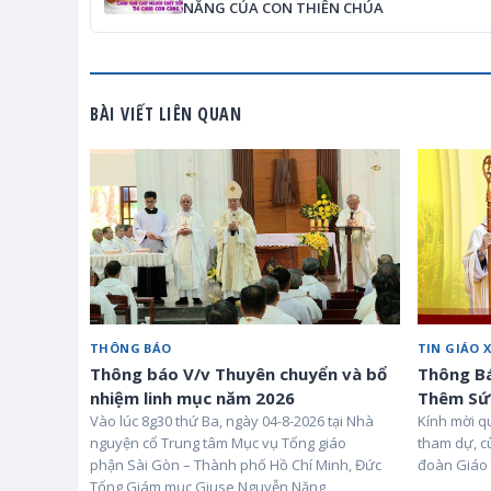
NĂNG CỦA CON THIÊN CHÚA
BÀI VIẾT LIÊN QUAN
THÔNG BÁO
TIN GIÁO 
Thông báo V/v Thuyên chuyển và bổ
Thông Bá
nhiệm linh mục năm 2026
Thêm Sứ
Vào lúc 8g30 thứ Ba, ngày 04-8-2026 tại Nhà
Kính mời q
nguyện cổ Trung tâm Mục vụ Tổng giáo
tham dự, c
phận Sài Gòn – Thành phố Hồ Chí Minh, Đức
đoàn Giáo 
Tổng Giám mục Giuse Nguyễn Năng