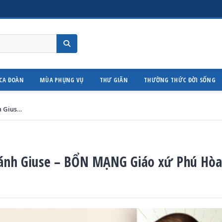
CA ĐOÀN
MÙA PHỤNG VỤ
THƯ GIÃN
THƯỜNG THỨC ĐỜI SỐNG
THÔNG BÁO : THÁNH LỄ KÍNH Thánh Giuse – BỔN MẠNG Giáo xứ Phú Hòa
ánh Giuse – BỔN MẠNG Giáo xứ Phú Hòa