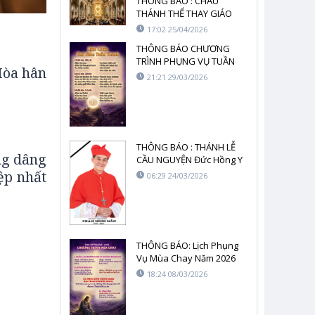
THÔNG BÁO : CHẦU
THÁNH THỂ THAY GIÁO
PHẬN – NĂM 2026
17:02 25/04/2026
THÔNG BÁO CHƯƠNG
TRÌNH PHỤNG VỤ TUẦN
Hòa hân
THÁNH NĂM 2026
21:21 29/03/2026
THÔNG BÁO : THÁNH LỄ
ng dâng
CẦU NGUYỆN Đức Hồng Y
Gioan Baotixita Phạm
ệp nhất
06:29 24/03/2026
Minh Mẫn
THÔNG BÁO: Lịch Phụng
Vụ Mùa Chay Năm 2026
18:24 08/03/2026