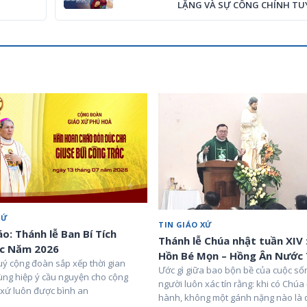
LẶNG VÀ SỰ CÔNG CHÍNH TU
XỨ
TIN GIÁO XỨ
o: Thánh lễ Ban Bí Tích
Thánh lễ Chúa nhật tuần XIV
c Năm 2026
Hồn Bé Mọn – Hồng Ân Nước 
uý cộng đoàn sắp xếp thời gian
Ước gì giữa bao bộn bề của cuộc số
ùng hiệp ý cầu nguyện cho cộng
người luôn xác tín rằng: khi có Chú
xứ luôn được bình an
hành, không một gánh nặng nào là 