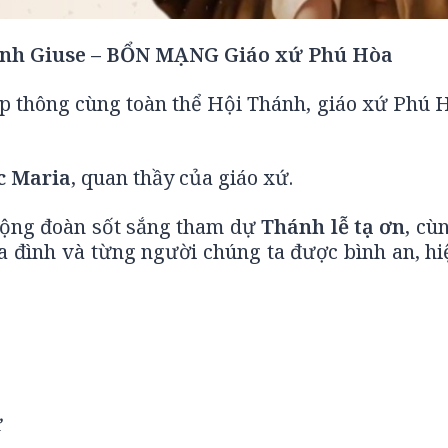
nh Giuse
– BỔN MẠNG
Giáo xứ Phú Hòa
ệp thông cùng toàn thể Hội Thánh, giáo xứ Phú 
c Maria
, quan thầy của giáo xứ.
 cộng đoàn sốt sắng tham dự
Thánh lễ tạ ơn
, cù
ia đình và từng người chúng ta được bình an, hi
ứ