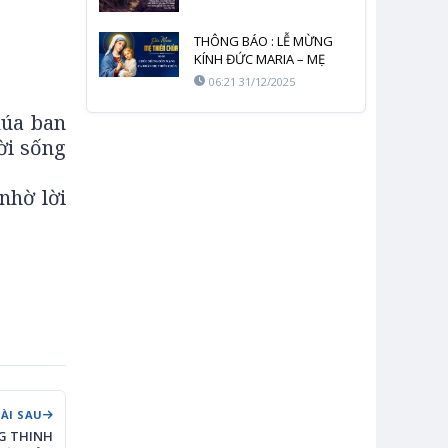
THÔNG BÁO : LỄ MỪNG
KÍNH ĐỨC MARIA – MẸ
THIÊN CHÚA
06:21 31/12/2025
húa ban
ời sống
nhờ lời
BÀI SAU
NG THINH