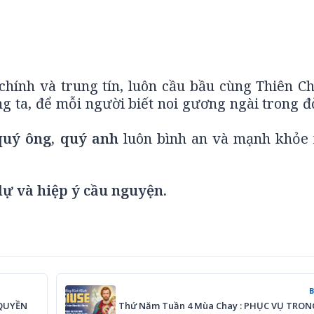
chính và trung tín, luôn cầu bầu cùng Thiên C
 ta, để mỗi người biết noi gương ngài trong đ
quý ông, quý anh
luôn bình an và mạnh khỏe 
ự và hiệp ý cầu nguyện.
 QUYỀN
Thứ Năm Tuần 4 Mùa Chay : PHỤC VỤ TRO