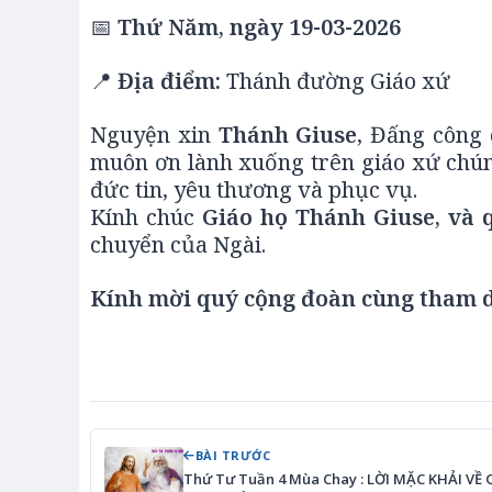
📅
Thứ Năm, ngày 19-03-2026
📍
Địa điểm:
Thánh đường
Giáo xứ
Nguyện xin
Thánh Giuse
, Đấng công 
muôn ơn lành xuống trên giáo xứ chúng
đức tin, yêu thương và phục vụ.
Kính chúc
Giáo họ Thánh Giuse, và 
chuyển của Ngài.
Kính mời quý cộng đoàn cùng tham d
BÀI TRƯỚC
Thứ Tư Tuần 4 Mùa Chay : LỜI MẶC KHẢI VỀ