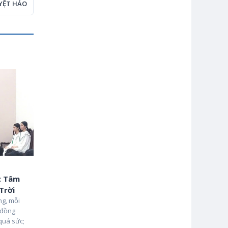
YỆT HẢO
 : Tâm
Trời
ng, mỗi
a đồng
quá sức;