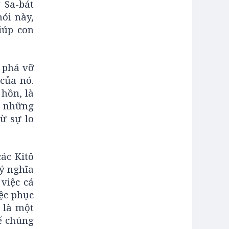
 Sa-bát
nói này,
iúp con
g phá vỡ
 của nó.
 hồn, là
g những
ừ sự lo
ác Kitô
ý nghĩa
việc cá
ệc phục
 là một
ể chúng