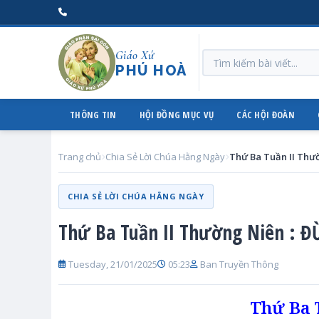
Giáo Xứ
PHÚ HOÀ
THÔNG TIN
HỘI ĐỒNG MỤC VỤ
CÁC HỘI ĐOÀN
Trang chủ
Chia Sẻ Lời Chúa Hằng Ngày
CHIA SẺ LỜI CHÚA HẰNG NGÀY
Thứ Ba Tuần II Thường Niên :
Tuesday, 21/01/2025
05:23
Ban Truyền Thông
Thứ Ba 