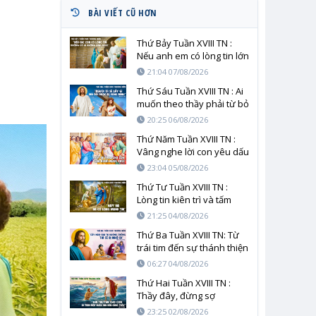
BÀI VIẾT CŨ HƠN
Thứ Bảy Tuần XVIII TN :
Nếu anh em có lòng tin lớn
bằng hạt cải
21:04 07/08/2026
Thứ Sáu Tuần XVIII TN : Ai
muốn theo thầy phải từ bỏ
chính mình
20:25 06/08/2026
Thứ Năm Tuần XVIII TN :
Vâng nghe lời con yêu dấu
23:04 05/08/2026
Thứ Tư Tuần XVIII TN :
Lòng tin kiên trì và tấm
lòng người mẹ trước tình
21:25 04/08/2026
yêu cứu độ
Thứ Ba Tuần XVIII TN: Từ
trái tim đến sự thánh thiện
06:27 04/08/2026
Thứ Hai Tuần XVIII TN :
Thầy đây, đừng sợ
23:25 02/08/2026