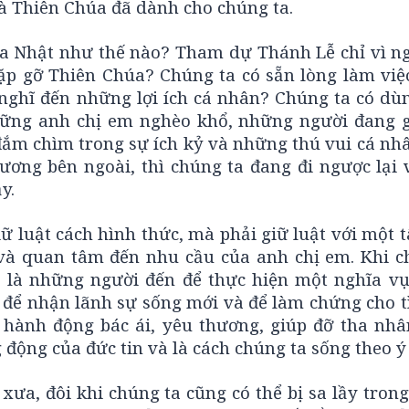
mà Thiên Chúa đã dành cho chúng ta.
a Nhật như thế nào? Tham dự Thánh Lễ chỉ vì ng
ặp gỡ Thiên Chúa? Chúng ta có sẵn lòng làm việc
nghĩ đến những lợi ích cá nhân? Chúng ta có dù
hững anh chị em nghèo khổ, những người đang 
đắm chìm trong sự ích kỷ và những thú vui cá nh
rương bên ngoài, thì chúng ta đang đi ngược lại 
y.
ữ luật cách hình thức, mà phải giữ luật với một
ẻ và quan tâm đến nhu cầu của anh chị em. Khi c
 là những người đến để thực hiện một nghĩa vụ
 để nhận lãnh sự sống mới và để làm chứng cho t
hành động bác ái, yêu thương, giúp đỡ tha nhâ
 động của đức tin và là cách chúng ta sống theo ý
ưa, đôi khi chúng ta cũng có thể bị sa lầy tron