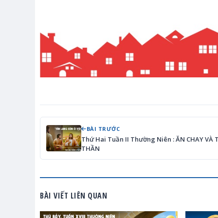
BÀI TRƯỚC
Thứ Hai Tuần II Thường Niên : ĂN CHAY VÀ 
THẦN
BÀI VIẾT LIÊN QUAN