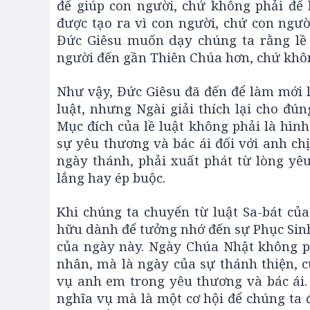
để giúp con người, chứ không phải để 
được tạo ra vì con người, chứ con người
Đức Giêsu muốn dạy chúng ta rằng lề l
người đến gần Thiên Chúa hơn, chứ khôn
Như vậy, Đức Giêsu đã đến để làm mới lạ
luật, nhưng Ngài giải thích lại cho đún
Mục đích của lề luật không phải là hình
sự yêu thương và bác ái đối với anh ch
ngày thánh, phải xuất phát từ lòng yê
lắng hay ép buộc.
Khi chúng ta chuyển từ luật Sa-bát củ
hữu dành để tưởng nhớ đến sự Phục Sinh
của ngày này. Ngày Chúa Nhật không ph
nhân, mà là ngày của sự thánh thiện, 
vụ anh em trong yêu thương và bác ái
nghĩa vụ mà là một cơ hội để chúng ta