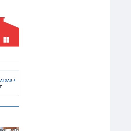
BÀI SAU
T