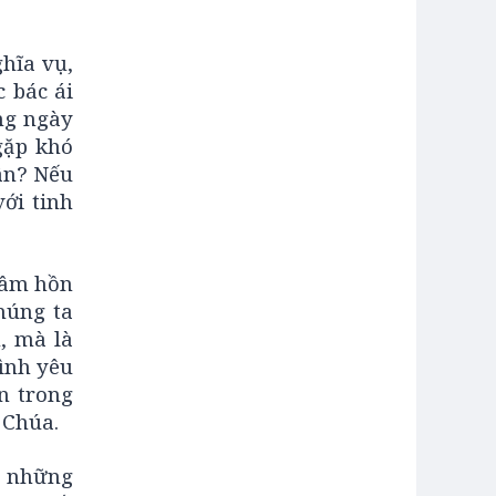
hĩa vụ,
 bác ái
ng ngày
gặp khó
ân? Nếu
với tinh
 tâm hồn
húng ta
, mà là
ình yêu
n trong
 Chúa.
g những