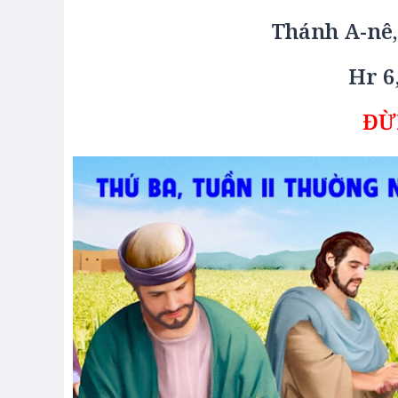
Thánh A-nê,
Hr 6
ĐỪ