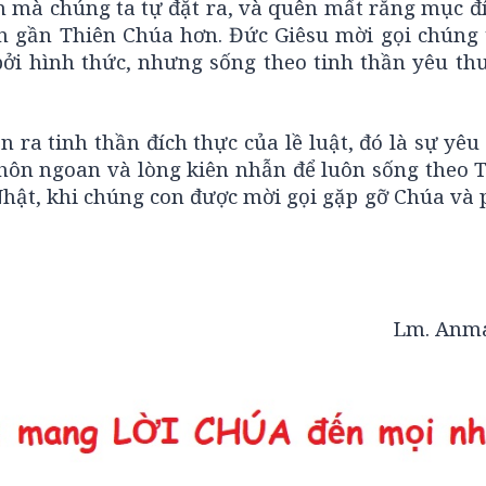
 mà chúng ta tự đặt ra, và quên mất rằng mục đí
ến gần Thiên Chúa hơn. Đức Giêsu mời gọi chúng 
bởi hình thức, nhưng sống theo tinh thần yêu th
 ra tinh thần đích thực của lề luật, đó là sự yê
khôn ngoan và lòng kiên nhẫn để luôn sống theo 
hật, khi chúng con được mời gọi gặp gỡ Chúa và 
Lm. Anma