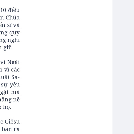
 10 điều
ên Chúa
ến sĩ và
hững quy
ng nghi
 giữ.
vì Ngài
u vì các
uật Sa-
 sự yêu
ngặt mà
nặng nề
o họ.
c Giêsu
 ban ra