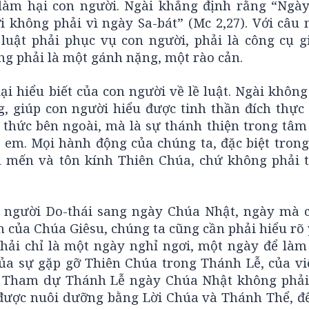
làm hại con người. Ngài khẳng định rằng “Ngày
 không phải vì ngày Sa-bát” (Mc 2,27). Với câu 
uật phải phục vụ con người, phải là công cụ g
g phải là một gánh nặng, một rào cản.
i hiểu biết của con người về lề luật. Ngài khôn
g, giúp con người hiểu được tinh thần đích thực
 thức bên ngoài, mà là sự thánh thiện trong tâm
ị em. Mọi hành động của chúng ta, đặc biệt tron
u mến và tôn kính Thiên Chúa, chứ không phải t
a người Do-thái sang ngày Chúa Nhật, ngày mà c
 của Chúa Giêsu, chúng ta cũng cần phải hiểu rõ 
ải chỉ là một ngày nghỉ ngơi, một ngày để làm 
của sự gặp gỡ Thiên Chúa trong Thánh Lễ, của vi
. Tham dự Thánh Lễ ngày Chúa Nhật không phải
 được nuôi dưỡng bằng Lời Chúa và Thánh Thể, đ