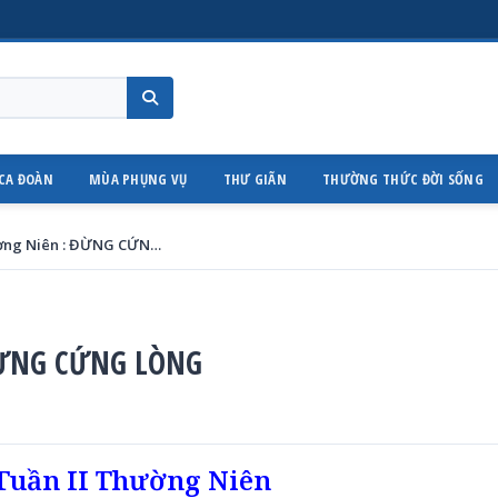
CA ĐOÀN
MÙA PHỤNG VỤ
THƯ GIÃN
THƯỜNG THỨC ĐỜI SỐNG
Thứ Ba Tuần II Thường Niên : ĐỪNG CỨNG LÒNG
 ĐỪNG CỨNG LÒNG
Tuần II Thường Niên