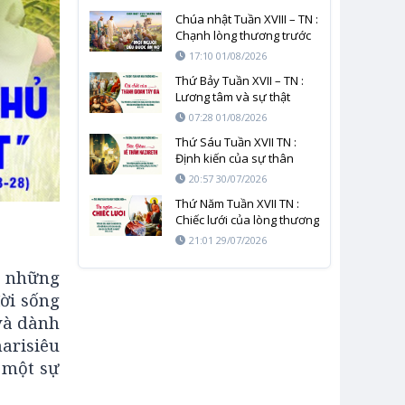
Chúa nhật Tuần XVIII – TN :
Chạnh lòng thương trước
cơn đói của nhân loại
17:10 01/08/2026
Thứ Bảy Tuần XVII – TN :
Lương tâm và sự thật
không thể bị giết chết
07:28 01/08/2026
Thứ Sáu Tuần XVII TN :
Định kiến của sự thân
quen và mầu nhiệm của
20:57 30/07/2026
Thiên Chúa
Thứ Năm Tuần XVII TN :
Chiếc lưới của lòng thương
xót và sự công thẳng
21:01 29/07/2026
à những
đời sống
 và dành
arisiêu
à một sự