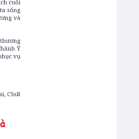
ch cuối
ta sống
ương và
u thương
Thánh Ý
phục vụ
i, CSsR