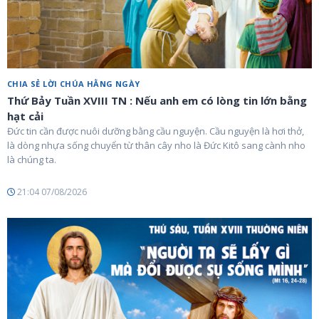
CHIA SẺ LỜI CHÚA HẰNG NGÀY
Thứ Bảy Tuần XVIII TN : Nếu anh em có lòng tin lớn bằng
hạt cải
Đức tin cần được nuôi dưỡng bằng cầu nguyện. Cầu nguyện là hơi thở,
là dòng nhựa sống chuyển từ thân cây nho là Đức Kitô sang cành nho
là chúng ta.
21:04 07/08/2026