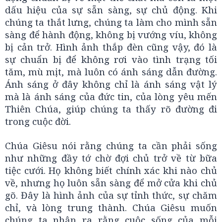
dấu hiệu của sự sẵn sàng, sự chủ động. Khi
chúng ta thắt lưng, chúng ta làm cho mình sẵn
sàng để hành động, không bị vướng víu, không
bị cản trở. Hình ảnh thắp đèn cũng vậy, đó là
sự chuẩn bị để không rơi vào tình trạng tối
tăm, mù mịt, mà luôn có ánh sáng dẫn đường.
Ánh sáng ở đây không chỉ là ánh sáng vật lý
mà là ánh sáng của đức tin, của lòng yêu mến
Thiên Chúa, giúp chúng ta thấy rõ đường đi
trong cuộc đời.
Chúa Giêsu nói rằng chúng ta cần phải sống
như những đầy tớ chờ đợi chủ trở về từ bữa
tiệc cưới. Họ không biết chính xác khi nào chủ
về, nhưng họ luôn sẵn sàng để mở cửa khi chủ
gõ. Đây là hình ảnh của sự tỉnh thức, sự chăm
chỉ, và lòng trung thành. Chúa Giêsu muốn
chúng ta nhận ra rằng cuộc sống của mỗi