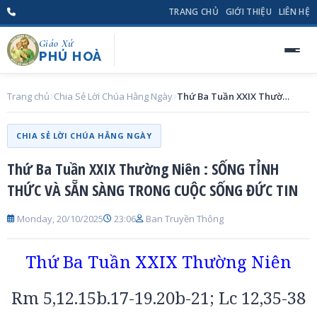
TRANG CHỦ
GIỚI THIỆU
LIÊN HỆ
Giáo Xứ
PHÚ HOÀ
Trang chủ
Chia Sẻ Lời Chúa Hằng Ngày
Thứ Ba Tuần XXIX Thường Niên : SỐNG TỈNH THỨC VÀ SẴN SÀNG TRONG CUỘC SỐNG ĐỨC TIN
CHIA SẺ LỜI CHÚA HẰNG NGÀY
Thứ Ba Tuần XXIX Thường Niên : SỐNG TỈNH
THỨC VÀ SẴN SÀNG TRONG CUỘC SỐNG ĐỨC TIN
Monday, 20/10/2025
23:06
Ban Truyền Thông
Thứ Ba Tuần XXIX Thường Niên
Rm 5,12.15b.17-19.20b-21; Lc 12,35-38