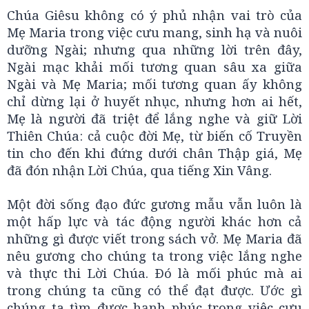
Chúa Giêsu không có ý phủ nhận vai trò của
Mẹ Maria trong việc cưu mang, sinh hạ và nuôi
dưỡng Ngài; nhưng qua những lời trên đây,
Ngài mạc khải mối tương quan sâu xa giữa
Ngài và Mẹ Maria; mối tương quan ấy không
chỉ dừng lại ở huyết nhục, nhưng hơn ai hết,
Mẹ là người đã triệt để lắng nghe và giữ Lời
Thiên Chúa: cả cuộc đời Mẹ, từ biến cố Truyền
tin cho đến khi đứng dưới chân Thập giá, Mẹ
đã đón nhận Lời Chúa, qua tiếng Xin Vâng.
Một đời sống đạo đức gương mẫu vẫn luôn là
một hấp lực và tác động người khác hơn cả
những gì được viết trong sách vở. Mẹ Maria đã
nêu gương cho chúng ta trong việc lắng nghe
và thực thi Lời Chúa. Ðó là mối phúc mà ai
trong chúng ta cũng có thể đạt được. Ước gì
chúng ta tìm được hạnh phúc trong việc cưu