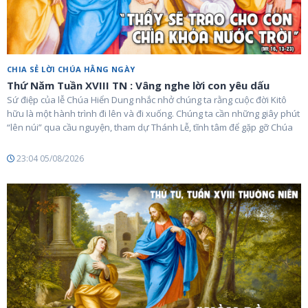
CHIA SẺ LỜI CHÚA HẰNG NGÀY
Thứ Năm Tuần XVIII TN : Vâng nghe lời con yêu dấu
Sứ điệp của lễ Chúa Hiển Dung nhắc nhở chúng ta rằng cuộc đời Kitô
hữu là một hành trình đi lên và đi xuống. Chúng ta cần những giây phút
“lên núi” qua cầu nguyện, tham dự Thánh Lễ, tĩnh tâm để gặp gỡ Chúa
23:04 05/08/2026