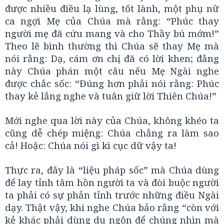
được nhiều điều lạ lùng, tốt lành, một phụ nữ
ca ngợi Mẹ của Chúa mà rằng: “Phúc thay
người mẹ đã cứu mang và cho Thầy bú mớm!”
Theo lẽ bình thường thì Chúa sẽ thay Mẹ mà
nói rằng: Dạ, cám ơn chị đã có lời khen; đằng
này Chúa phán một câu nếu Mẹ Ngài nghe
được chắc sốc: “Đúng hơn phải nói rằng: Phúc
thay kẻ lắng nghe và tuân giữ lời Thiên Chúa!”
Mới nghe qua lời này của Chúa, không khéo ta
cũng dễ chép miệng: Chúa chẳng ra làm sao
cả! Hoặc: Chúa nói gì kì cục dữ vậy ta!
Thực ra, đây là “liệu pháp sốc” mà Chúa dùng
để lay tỉnh tâm hồn người ta và đòi buộc người
ta phải có sự phản tỉnh trước những điều Ngài
dạy. Thật vậy, khi nghe Chúa bảo rằng “còn với
kẻ khác phải dùng dụ ngôn để chúng nhìn mà