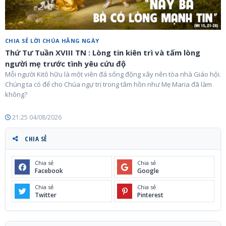
CHIA SẺ LỜI CHÚA HẰNG NGÀY
Thứ Tư Tuần XVIII TN : Lòng tin kiên trì và tấm lòng
người mẹ trước tình yêu cứu độ
Mỗi người Kitô hữu là một viên đá sống động xây nên tòa nhà Giáo hội.
Chúng ta có để cho Chúa ngự trị trong tâm hồn như Mẹ Maria đã làm
không?
21:25 04/08/2026
CHIA SẺ
Chia sẻ
Chia sẻ
Facebook
Google
Chia sẻ
Chia sẻ
Twitter
Pinterest