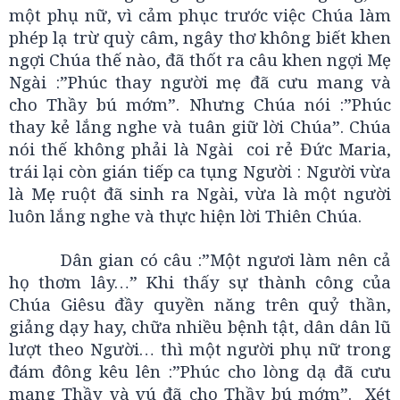
một phụ nữ, vì cảm phục trước việc Chúa làm
phép lạ trừ quỳ câm, ngây thơ không biết khen
ngợi Chúa thế nào, đã thốt ra câu khen ngợi Mẹ
Ngài :”Phúc thay người mẹ đã cưu mang và
cho Thầy bú mớm”. Nhưng Chúa nói :”Phúc
thay kẻ lắng nghe và tuân giữ lời Chúa”. Chúa
nói thế không phải là Ngài coi rẻ Đức Maria,
trái lại còn gián tiếp ca tụng Người : Người vừa
là Mẹ ruột đã sinh ra Ngài, vừa là một người
luôn lắng nghe và thực hiện lời Thiên Chúa.
Dân gian có câu :”Một ngươi làm nên cả
họ thơm lây…” Khi thấy sự thành công của
Chúa Giêsu đầy quyền năng trên quỷ thần,
giảng dạy hay, chữa nhiều bệnh tật, dân dân lũ
lượt theo Người… thì một người phụ nữ trong
đám đông kêu lên :”Phúc cho lòng dạ đã cưu
mang Thầy và vú đã cho Thầy bú mớm”. Xét