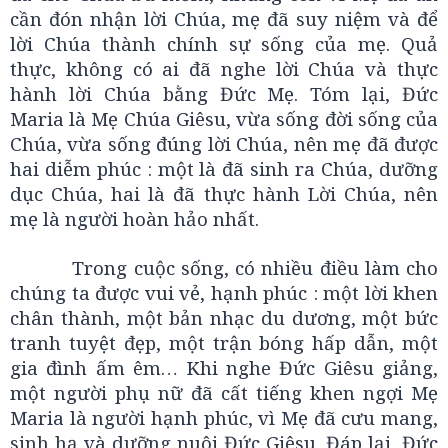
cần đón nhận lời Chúa, mẹ đã suy niệm và để
lời Chúa thành chính sự sống của mẹ. Quả
thực, không có ai đã nghe lời Chúa và thực
hành lời Chúa bằng Đức Mẹ. Tóm lại, Đức
Maria là Mẹ Chúa Giêsu, vừa sống đời sống của
Chúa, vừa sống đúng lời Chúa, nên mẹ đã được
hai diễm phúc : một là đã sinh ra Chúa, dưỡng
dục Chúa, hai là đã thực hành Lời Chúa, nên
mẹ là người hoàn hảo nhất.
Trong cuộc sống, có nhiều điều làm cho
chúng ta được vui vẻ, hạnh phúc : một lời khen
chân thành, một bản nhạc du dương, một bức
tranh tuyệt đẹp, một trận bóng hấp dẫn, một
gia đình ấm êm… Khi nghe Đức Giêsu giảng,
một người phụ nữ đã cất tiếng khen ngợi Mẹ
Maria là người hạnh phúc, vì Mẹ đã cưu mang,
sinh hạ và dưỡng nuôi Đức Giêsu. Đáp lại, Đức