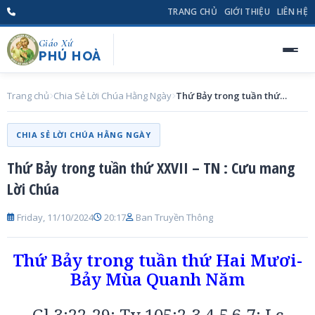
TRANG CHỦ
GIỚI THIỆU
LIÊN HỆ
Giáo Xứ
PHÚ HOÀ
Trang chủ
Chia Sẻ Lời Chúa Hằng Ngày
Thứ Bảy trong tuần thứ XXVII – TN : Cưu mang Lời Chúa
CHIA SẺ LỜI CHÚA HẰNG NGÀY
Thứ Bảy trong tuần thứ XXVII – TN : Cưu mang
Lời Chúa
Friday, 11/10/2024
20:17
Ban Truyền Thông
Thứ Bảy trong tuần thứ Hai Mươi-
Bảy Mùa Quanh Năm
Gl 3:22-29; Tv 105:2-3,4-5,6-7; Lc