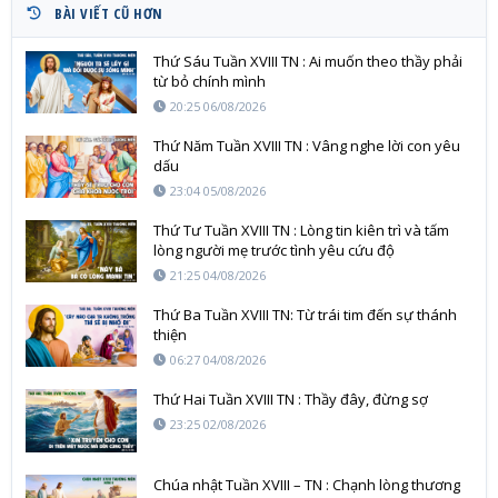
BÀI VIẾT CŨ HƠN
Thứ Sáu Tuần XVIII TN : Ai muốn theo thầy phải
từ bỏ chính mình
20:25 06/08/2026
Thứ Năm Tuần XVIII TN : Vâng nghe lời con yêu
dấu
23:04 05/08/2026
Thứ Tư Tuần XVIII TN : Lòng tin kiên trì và tấm
lòng người mẹ trước tình yêu cứu độ
21:25 04/08/2026
Thứ Ba Tuần XVIII TN: Từ trái tim đến sự thánh
thiện
06:27 04/08/2026
Thứ Hai Tuần XVIII TN : Thầy đây, đừng sợ
23:25 02/08/2026
Chúa nhật Tuần XVIII – TN : Chạnh lòng thương