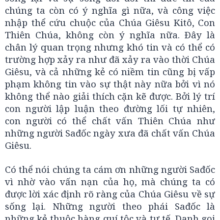
chúng ta còn có ý nghĩa gì nữa, và công việc
nhập thể cứu chuộc của Chúa Giêsu Kitô, Con
Thiên Chúa, không còn ý nghĩa nữa. Ðây là
chân lý quan trọng nhưng khó tin và có thể có
trường hợp xảy ra như đã xảy ra vào thời Chúa
Giêsu, và cả những kẻ có niềm tin cũng bị vấp
phạm không tin vào sự thật này nữa bởi vì nó
không thể nào giải thích cặn kẽ được. Bởi lý trí
con người lập luận theo đường lối tự nhiên,
con người có thể chất vấn Thiên Chúa như
những người Sađốc ngày xưa đã chất vấn Chúa
Giêsu.
Có thể nói chúng ta cám ơn những người Sađốc
vì nhờ vào vấn nạn của họ, mà chúng ta có
được lời xác định rõ ràng của Chúa Giêsu về sự
sống lại. Những người theo phái Sađốc là
những kẻ thuộc hàng quí tộc và tư tế. Danh gọi