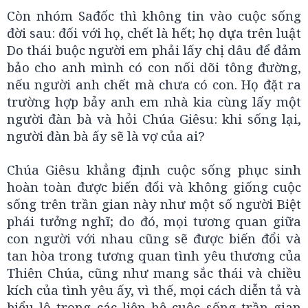
Còn nhóm Sađốc thì không tin vào cuộc sống
đời sau: đối với họ, chết là hết; họ dựa trên luật
Do thái buộc người em phải lấy chị dâu để đảm
bảo cho anh mình có con nối dõi tông đường,
nếu người anh chết mà chưa có con. Họ đặt ra
trường hợp bảy anh em nhà kia cùng lấy một
người đàn bà và hỏi Chúa Giêsu: khi sống lại,
người đàn bà ấy sẽ là vợ của ai?
Chúa Giêsu khẳng định cuộc sống phục sinh
hoàn toàn được biến đổi và không giống cuộc
sống trên trần gian này như một số người Biệt
phái tưởng nghĩ; do đó, mọi tương quan giữa
con người với nhau cũng sẽ được biến đổi và
tan hòa trong tương quan tình yêu thương của
Thiên Chúa, cũng như mang sắc thái và chiều
kích của tình yêu ấy, vì thế, mọi cách diễn tả và
biểu lộ trong các liên hệ cuộc sống trần gian