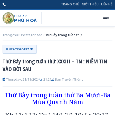
TRANG CHỦ
GIỚI THIỆU
LIÊN HỆ
Giáo Xứ
PHÚ HOÀ
Trang chủ
Uncategorized
Thứ Bảy trong tuần thứ XXXIII – TN : NIỀM TIN VÀO ĐỜI SAU
UNCATEGORIZED
Thứ Bảy trong tuần thứ XXXIII – TN : NIỀM TIN
VÀO ĐỜI SAU
Thursday, 21/11/2024
21:27
Ban Truyền Thông
Thứ Bảy trong tuần thứ Ba Mươi-Ba
Mùa Quanh Năm
Kh 11:4-12; Tv 144:1,2,9-10; Lc 20:27-