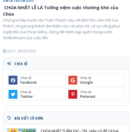
UNCATEGORIZED
CHÚA NHẬT LỄ LÁ Tưởng niệm cuộc thương khó của
Chúa
Chúng ta hãy bước vào Tuần Thánh này với tâm hồn sám hối của
Phêrô, lòng trung thành âm thầm của các phụ nữ, và sự vâng phục
tuyệt đối của Chúa Giêsu. Đừng để mình ngủ quên trong vườn
Ghếtsêmani của cuộc đời.
20:51 28/03/2026
CHIA SẺ
Chia sẻ
Chia sẻ
Facebook
Google
Chia sẻ
Chia sẻ
Twitter
Pinterest
BÀI VIẾT CŨ HƠN
CHÚA NHẬT TUẦN XVI – TN : Hãy cứ để cả hai