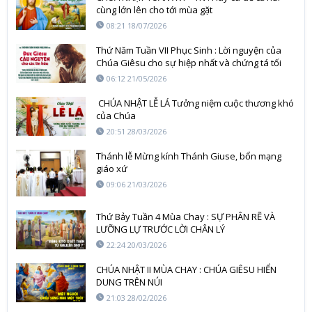
cùng lớn lên cho tới mùa gặt
08:21 18/07/2026
Thứ Năm Tuần VII Phục Sinh : Lời nguyện của
Chúa Giêsu cho sự hiệp nhất và chứng tá tối
hậu
06:12 21/05/2026
CHÚA NHẬT LỄ LÁ Tưởng niệm cuộc thương khó
của Chúa
20:51 28/03/2026
Thánh lễ Mừng kính Thánh Giuse, bổn mạng
giáo xứ
09:06 21/03/2026
Thứ Bảy Tuần 4 Mùa Chay : SỰ PHÂN RẼ VÀ
LƯỠNG LỰ TRƯỚC LỜI CHÂN LÝ
22:24 20/03/2026
CHÚA NHẬT II MÙA CHAY : CHÚA GIÊSU HIỂN
DUNG TRÊN NÚI
21:03 28/02/2026