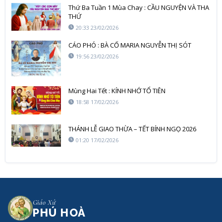
Thứ Ba Tuần 1 Mùa Chay : CẦU NGUYỆN VÀ THA
THỨ
20:33 23/02/2026
CÁO PHÓ : BÀ CỐ MARIA NGUYỄN THỊ SÓT
19:56 23/02/2026
Mùng Hai Tết : KÍNH NHỚ TỔ TIÊN
18:58 17/02/2026
THÁNH LỄ GIAO THỪA – TẾT BÍNH NGỌ 2026
01:20 17/02/2026
Giáo Xứ
PHÚ HOÀ