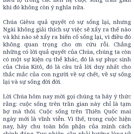
khi đó không còn ý nghĩa nữa.
Chúa Giêsu quả quyết có sự sống lại, nhưng
Ngài không giải thích sự việc sẽ xẩy ra thế nào
và khi nào sẽ xẩy ra biến cố sống lại, vì điều đó
không quan trọng cho ơn cứu rỗi. Chẳng
những có lời quả quyết của Chúa, chúng ta còn
có một sự kiện cụ thể khác, đó là sự phục sinh
của Chúa Kitô, đó là câu trả lời duy nhất cho
thắc mắc của con người về sự chết, về sự sống
lại và sự sống đời đời.
Lời Chúa hôm nay mời gọi chúng ta hãy ý thức
rằng: cuộc sống trên trần gian này chỉ là tạm
bợ mà thôi. Cuộc sống trên Thiên Quốc mai
ngày mới là vĩnh viễn. Vì thế, trong cuộc hiện
nay, hãy chu toàn bổn phận của mình cách
chính đáng. Tuy nhiên, cần phải hướng lòng về