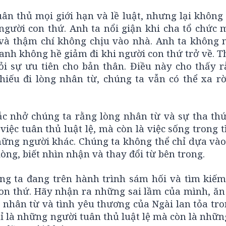
uân thủ mọi giới hạn và lề luật, nhưng lại không
người con thứ. Anh ta nổi giận khi cha tổ chức 
, và thậm chí không chịu vào nhà. Anh ta không 
anh không hề giảm đi khi người con thứ trở về. T
ỏi sự ưu tiên cho bản thân. Điều này cho thấy r
hiếu đi lòng nhân từ, chúng ta vẫn có thể xa rờ
 nhở chúng ta rằng lòng nhân từ và sự tha thứ
 việc tuân thủ luật lệ, mà còn là việc sống trong 
những người khác. Chúng ta không thể chỉ dựa và
òng, biết nhìn nhận và thay đổi từ bên trong.
úng ta đang trên hành trình sám hối và tìm kiếm
con thứ. Hãy nhận ra những sai lầm của mình, ăn
 nhân từ và tình yêu thương của Ngài lan tỏa tr
ỉ là những người tuân thủ luật lệ mà còn là nhữ