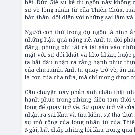
hết. Đức Giê-su kể dụ ngôn này không c
sư về lòng nhân từ của Thiên Chúa, mà
bản thân, đối diện với những sai lầm và 
Người con thứ trong dụ ngôn là hình ản
những hậu quả nặng nề. Anh ta đòi phần
đãng, phung phí tất cả tài sản vào nhữn
mặt với sự đói khát và khó khăn, buộc p
ta bắt đầu nhận ra rằng hạnh phúc thự
của cha mình. Anh ta quay trở về, ăn n
là con của cha nữa, mà chỉ mong được c
Câu chuyện này phản ánh chân thật nhữ
hạnh phúc trong những điều tạm thời v
lòng để quay trở về. Sự quay trở về của
nhận ra sai lầm và tìm kiếm sự tha thứ.
sự mở rộng của lòng nhân từ của Thiê
Ngài, bất chấp những lỗi lầm trong quá 