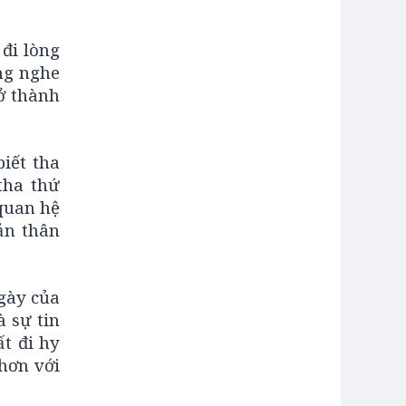
đi lòng
ắng nghe
ở thành
iết tha
tha thứ
quan hệ
ản thân
ngày của
 sự tin
t đi hy
hơn với