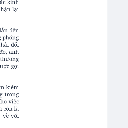
ác kinh
hận lại
dẫn đến
g phóng
phải đối
 đó, anh
 thương
ược gọi
ìm kiếm
g trong
cho việc
à còn là
 về với