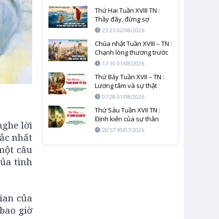
Thứ Hai Tuần XVIII TN :
Thầy đây, đừng sợ
23:25 02/08/2026
Chúa nhật Tuần XVIII – TN :
Chạnh lòng thương trước
cơn đói của nhân loại
17:10 01/08/2026
Thứ Bảy Tuần XVII – TN :
Lương tâm và sự thật
không thể bị giết chết
07:28 01/08/2026
Thứ Sáu Tuần XVII TN :
Định kiến của sự thân
ghe lời
quen và mầu nhiệm của
20:57 30/07/2026
ắc nhất
Thiên Chúa
một câu
ủa tình
ian của
bao giờ