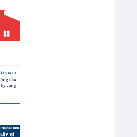
BÀI SAU
hững câu
 hy vọng