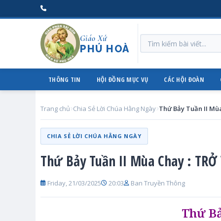
Giáo Xứ
PHÚ HOÀ
THÔNG TIN
HỘI ĐỒNG MỤC VỤ
CÁC HỘI ĐOÀN
Trang chủ
Chia Sẻ Lời Chúa Hằng Ngày
Thứ Bảy Tuần II Mùa
CHIA SẺ LỜI CHÚA HẰNG NGÀY
Thứ Bảy Tuần II Mùa Chay : TRỞ
Friday, 21/03/2025
20:03
Ban Truyền Thông
Thứ Bả