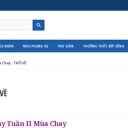
CA ĐOÀN
MÙA PHỤNG VỤ
THƯ GIÃN
THƯỜNG THỨC ĐỜI SỐNG
 Chay : TRỞ VỀ
 VỀ
y Tuần II Mùa Chay