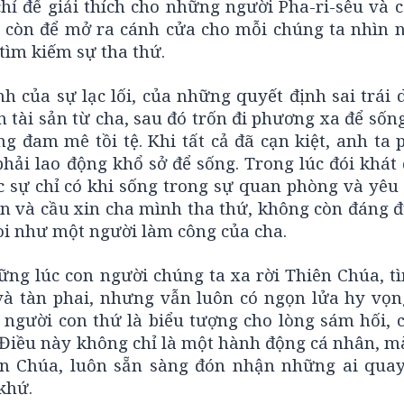
hỉ để giải thích cho những người Pha-ri-sêu và c
 còn để mở ra cánh cửa cho mỗi chúng ta nhìn n
tìm kiếm sự tha thứ.
h của sự lạc lối, của những quyết định sai trái 
 tài sản từ cha, sau đó trốn đi phương xa để sốn
g đam mê tồi tệ. Khi tất cả đã cạn kiệt, anh ta 
hải lao động khổ sở để sống. Trong lúc đói khát
c sự chỉ có khi sống trong sự quan phòng và yêu
ăn và cầu xin cha mình tha thứ, không còn đáng đ
oi như một người làm công của cha.
ng lúc con người chúng ta xa rời Thiên Chúa, t
à tàn phai, nhưng vẫn luôn có ngọn lửa hy vọn
 người con thứ là biểu tượng cho lòng sám hối, 
 Điều này không chỉ là một hành động cá nhân, m
n Chúa, luôn sẵn sàng đón nhận những ai quay
khứ.