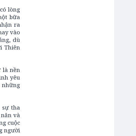
 có lòng
một bữa
nhận ra
hay vào
ằng, dù
i Thiên
 là nền
tình yêu
o những
 sự tha
 năn và
ong cuộc
ng người