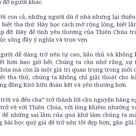
p đỡ người khác.
i con cả, những người dù ở nhà nhưng lại thiếu 
biết tha thứ. Hãy học cách mở rộng lòng, biết l
úp đỡ. Hãy để tình yêu thương của Thiên Chúa tr
ộc sống đầy ý nghĩa và trọn vẹn.
gười dễ dàng trở nên tự cao, bảo thủ và không b
ết hơn bao giờ hết. Chúng ta cần nhớ rằng, sự 
húa mà còn là một giá trị quan trọng trong mối 
ết tha thứ, chúng ta không chỉ giải thoát cho b
g đồng Kitô hữu đoàn kết và yêu thương hơn.
n trời và đến cha” trở thành lời cầu nguyện hàng 
trở về với Thiên Chúa, với lòng khiêm nhường và
 để những sai lầm của quá khứ làm chúng ta mấ
ài học quý giá để trở nên tốt đẹp hơn, gần gũi 