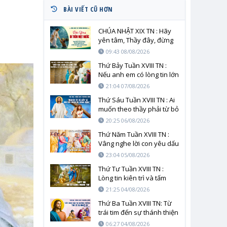
BÀI VIẾT CŨ HƠN
CHÚA NHẬT XIX TN : Hãy
yên tâm, Thầy đây, đừng
sợ!
09:43 08/08/2026
Thứ Bảy Tuần XVIII TN :
Nếu anh em có lòng tin lớn
bằng hạt cải
21:04 07/08/2026
Thứ Sáu Tuần XVIII TN : Ai
muốn theo thầy phải từ bỏ
chính mình
20:25 06/08/2026
Thứ Năm Tuần XVIII TN :
Vâng nghe lời con yêu dấu
23:04 05/08/2026
Thứ Tư Tuần XVIII TN :
Lòng tin kiên trì và tấm
lòng người mẹ trước tình
21:25 04/08/2026
yêu cứu độ
Thứ Ba Tuần XVIII TN: Từ
trái tim đến sự thánh thiện
06:27 04/08/2026