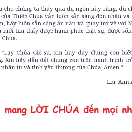
đã cho chúng ta thấy qua dụ ngôn này rằng, dù c
t của Thiên Chúa vẫn luôn sẵn sàng đón nhận và 
n, hãy luôn sẵn sàng ăn năn và quay trở về với N
ta mới tìm thấy được hạnh phúc thật sự, được sốn
n Chúa.
“Lạy Chúa Giê-su, xin hãy dạy chúng con biế
g. Xin hãy dẫn dắt chúng con trên hành trình trở
g nhân từ và tình yêu thương của Chúa. Amen.”
Lm. Anma