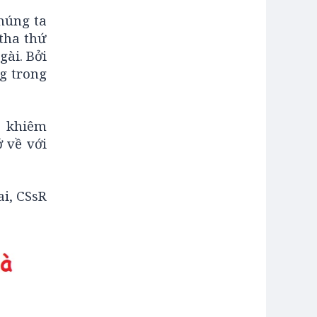
húng ta
tha thứ
gài. Bởi
g trong
t khiêm
 về với
i, CSsR