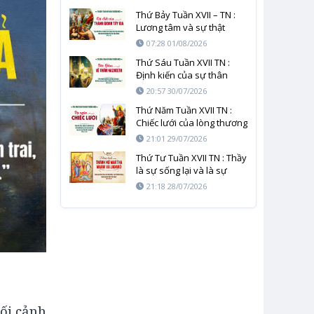
Thứ Bảy Tuần XVII – TN :
Lương tâm và sự thật
không thể bị giết chết
07:28 01/08/2026
Thứ Sáu Tuần XVII TN :
Định kiến của sự thân
quen và mầu nhiệm của
20:57 30/07/2026
Thiên Chúa
Thứ Năm Tuần XVII TN :
Chiếc lưới của lòng thương
xót và sự công thẳng
21:01 29/07/2026
Thứ Tư Tuần XVII TN : Thầy
là sự sống lại và là sự
sống
21:18 28/07/2026
bối cảnh