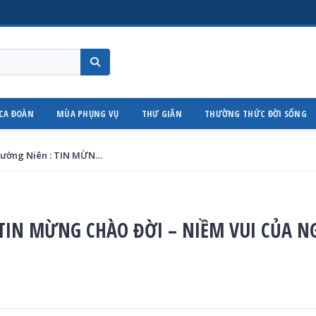
CA ĐOÀN
MÙA PHỤNG VỤ
THƯ GIÃN
THƯỜNG THỨC ĐỜI SỐNG
Thứ Hai Tuần XII Thường Niên : TIN MỪNG CHÀO ĐỜI – NIỀM VUI CỦA NGƯỜI DỌN ĐƯỜNG CHO CHÚA
: TIN MỪNG CHÀO ĐỜI – NIỀM VUI CỦA 