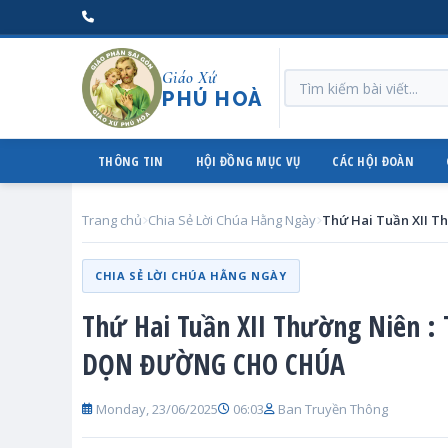
Giáo Xứ
PHÚ HOÀ
THÔNG TIN
HỘI ĐỒNG MỤC VỤ
CÁC HỘI ĐOÀN
Trang chủ
Chia Sẻ Lời Chúa Hằng Ngày
CHIA SẺ LỜI CHÚA HẰNG NGÀY
Thứ Hai Tuần XII Thường Niên 
DỌN ĐƯỜNG CHO CHÚA
Monday, 23/06/2025
06:03
Ban Truyền Thông