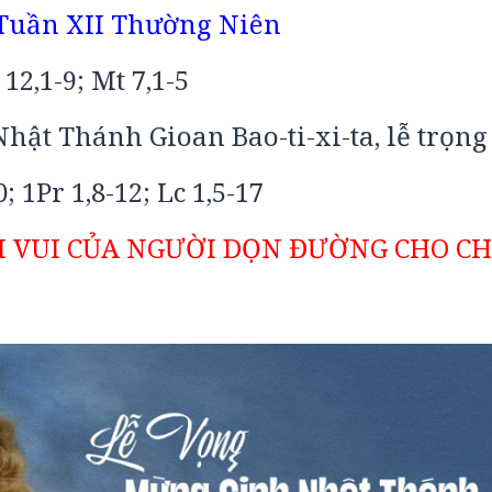
Tuần XII Thường Niên
 12,1-9; Mt 7,1-5
hật Thánh Gioan Bao-ti-xi-ta, lễ trọng
0; 1Pr 1,8-12; Lc 1,5-17
M VUI CỦA NGƯỜI DỌN ĐƯỜNG CHO C