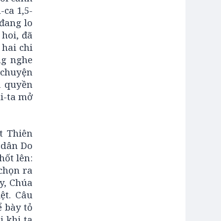
-ca 1,5-
đang lo
 hoi, đã
 hai chi
ng nghe
à chuyện
à quyền
xi-ta mở
t Thiên
 dân Do
hốt lên:
chọn ra
ày, Chúa
ệt. Câu
ể bày tỏ
 khi ta