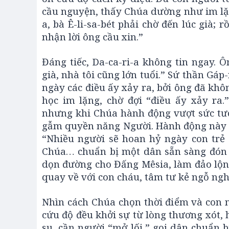
cầu nguyện, thấy Chúa dường như im lặn
a, bà Ê-li-sa-bét phải chờ đến lúc già; 
nhận lời ông cầu xin.”
Đáng tiếc, Da-ca-ri-a không tin ngay. 
già, nhà tôi cũng lớn tuổi.” Sứ thần Gáp
ngày các điều ấy xảy ra, bởi ông đã khôn
học im lặng, chờ đợi “điều ấy xảy ra.
nhưng khi Chúa hành động vượt sức tưởn
gẫm quyền năng Người. Hành động này ch
“Nhiều người sẽ hoan hỷ ngày con trẻ 
Chúa… chuẩn bị một dân sẵn sàng đón 
dọn đường cho Đấng Mêsia, làm đảo lộn 
quay về với con cháu, tâm tư kẻ ngỗ ng
Nhìn cách Chúa chọn thời điểm và con ng
cứu độ đều khởi sự từ lòng thương xót,
su, cần người “mở lối,” gọi dân chuẩn b