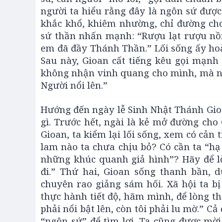
người ta hiểu rằng đây là ngôn sứ được 
khắc khổ, khiêm nhường, chỉ đường cho
sứ thần nhấn mạnh: “Rượu lạt rượu nồ
em đã đầy Thánh Thần.” Lối sống ấy ho
Sau này, Gioan cất tiếng kêu gọi mạnh
không nhận vinh quang cho mình, mà nói:
Người nổi lên.”
Hướng đến ngày lễ Sinh Nhật Thánh Gioa
gì. Trước hết, ngài là kẻ mở đường cho
Gioan, ta kiểm lại lối sống, xem có cản 
lam nào ta chưa chịu bỏ? Có cần ta “hạ 
những khúc quanh giả hình”? Hãy để lờ
đi.” Thứ hai, Gioan sống thanh bần, 
chuyên rao giảng sám hối. Xã hội ta bị
thực hành tiết độ, hãm mình, để lòng t
phải nổi bật lên, còn tôi phải lu mờ.” 
“ngôn sứ” để tìm lợi. Ta cũng được mờ