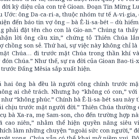
o đời kỳ diệu của con trẻ Gioan. Đoạn Tin Mừng Lu
Ước: ông Da-ca-ri-a, thuộc nhóm tư tế A-vi-gia, 
iện đến báo tin vợ ông – bà Ê-li-sa-bét – dù hiếm
ng phải đặt tên cho con là Gio-an.” Chúng ta thấy
 nhận lời ông cầu xin,” chứng tỏ Thiên Chúa lắ
 chồng son sẻ. Thứ hai, sự việc này không chỉ l
c mặt Chúa… đi trước mặt Chúa trong thần khí v
đón Chúa.” Như thế, sự ra đời của Gioan Bao-ti-
o trước Đấng Mêsia sắp xuất hiện.
“cả hai ông bà đều là người công chính trước mặ
hông ai chê trách. Nhưng họ “không có con,” với
i như “không phúc.” Chính bà Ê-li-sa-bét sau này t
ải chịu trước mặt người đời.” Thiên Chúa thường 
ừ cụ bà Xa-ra, mẹ Sam-son, cho đến trường hợp n
ã cao niên,” nhằm thể hiện quyền năng siêu vi
thích làm những chuyện “ngoài sức con người,” đ
uyệt vọng, Chúa vẫn có thể khai mở niềm vui. Đôi