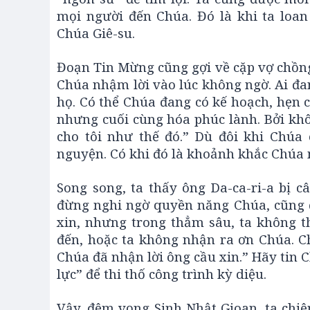
mọi người đến Chúa. Đó là khi ta loa
Chúa Giê-su.
Đoạn Tin Mừng cũng gợi về cặp vợ chồng l
Chúa nhậm lời vào lúc không ngờ. Ai đ
họ. Có thể Chúa đang có kế hoạch, hẹn 
nhưng cuối cùng hóa phúc lành. Bởi khô
cho tôi như thế đó.” Dù đôi khi Chúa c
nguyện. Có khi đó là khoảnh khắc Chúa 
Song song, ta thấy ông Da-ca-ri-a bị c
đừng nghi ngờ quyền năng Chúa, cũng đ
xin, nhưng trong thẳm sâu, ta không t
đến, hoặc ta không nhận ra ơn Chúa. C
Chúa đã nhận lời ông cầu xin.” Hãy tin 
lực” để thi thố công trình kỳ diệu.
Vậy, đêm vọng Sinh Nhật Gioan, ta chi