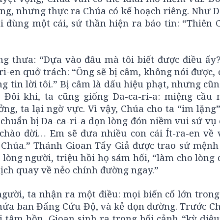
g, nhưng thực ra Chúa có kế hoạch riêng. Như Da
rồi đùng một cái, sứ thần hiện ra báo tin: “Thiên
Ông thưa: “Dựa vào đâu mà tôi biết được điều ấy?
-ri-en quở trách: “Ông sẽ bị câm, không nói được,
g tin lời tôi.” Bị câm là dấu hiệu phạt, nhưng cũn
” Đôi khi, ta cũng giống Da-ca-ri-a: miệng cầu 
g, ta lại ngờ vực. Vì vậy, Chúa cho ta “im lặng”
uẩn bị Da-ca-ri-a dọn lòng đón niềm vui sứ vụ c
chào đời… Em sẽ đưa nhiều con cái Ít-ra-en về 
Chúa.” Thánh Gioan Tẩy Giả được trao sứ mệnh 
lòng người, triệu hồi họ sám hối, “làm cho lòng 
hịch quay về nẻo chính đường ngay.”
ười, ta nhận ra một điều: mọi biến cố lớn trong
 hứa ban Đấng Cứu Độ, và kẻ dọn đường. Trước Ch
ị tâm hồn. Gioan sinh ra trong bối cảnh “kỳ diệu