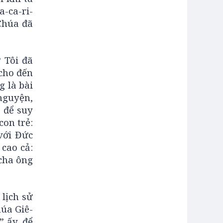
-ca-ri-
 Chúa đã
 Tôi đã
 cho đến
g là bài
nguyện,
 để suy
on trẻ:
với Đức
cao cả:
cha ông
 lịch sử
úa Giê-
” ấy, để