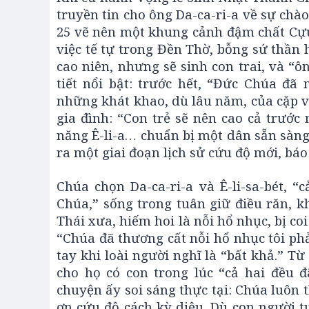
truyền tin cho ông Da-ca-ri-a về sự chà
25 vẽ nên một khung cảnh đậm chất Cựu 
việc tế tự trong Đền Thờ, bỗng sứ thần h
cao niên, nhưng sẽ sinh con trai, và “ô
tiết nổi bật: trước hết, “Đức Chúa đã
những khát khao, dù lâu năm, của cặp vợ
gia đình: “Con trẻ sẽ nên cao cả trướ
năng Ê-li-a… chuẩn bị một dân sẵn sàng 
ra một giai đoạn lịch sử cứu độ mới, bá
Chúa chọn Da-ca-ri-a và Ê-li-sa-bét, 
Chúa,” sống trong tuân giữ điều răn, k
Thái xưa, hiếm hoi là nỗi hổ nhục, bị co
“Chúa đã thương cất nỗi hổ nhục tôi ph
tay khi loài người nghĩ là “bất khả.” T
cho họ có con trong lúc “cả hai đều đ
chuyện ấy soi sáng thực tại: Chúa luôn 
ơn cứu độ cách kỳ diệu. Dù con người t