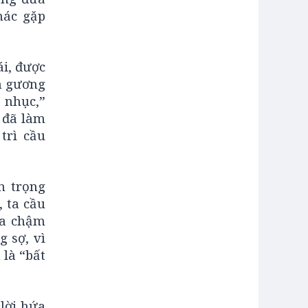
hác gặp
ái, được
n gương
 nhục,”
 đã làm
trì cầu
n trọng
 ta cầu
úa chậm
 sợ, vì
 là “bất
lời hứa