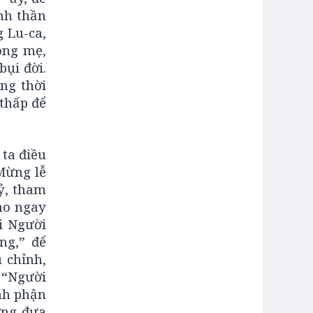
inh thần
 Lu-ca,
òng mẹ,
ụi đời.
ng thời
 thấp để
ta điều
Mừng lễ
kỷ, tham
cho ngay
i Người
ng,” để
 chỉnh,
 “Người
anh phận
ưng đưa