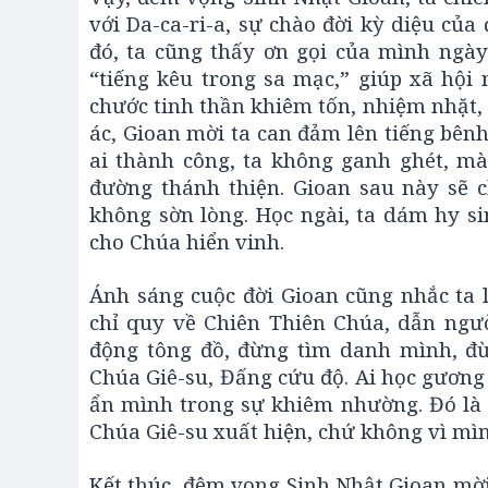
với Da-ca-ri-a, sự chào đời kỳ diệu của
đó, ta cũng thấy ơn gọi của mình ngày
“tiếng kêu trong sa mạc,” giúp xã hội
chước tinh thần khiêm tốn, nhiệm nhặt, 
ác, Gioan mời ta can đảm lên tiếng bênh
ai thành công, ta không ganh ghét, mà 
đường thánh thiện. Gioan sau này sẽ c
không sờn lòng. Học ngài, ta dám hy si
cho Chúa hiển vinh.
Ánh sáng cuộc đời Gioan cũng nhắc ta 
chỉ quy về Chiên Thiên Chúa, dẫn ngườ
động tông đồ, đừng tìm danh mình, đ
Chúa Giê-su, Đấng cứu độ. Ai học gương
ẩn mình trong sự khiêm nhường. Đó là 
Chúa Giê-su xuất hiện, chứ không vì mìn
Kết thúc, đêm vọng Sinh Nhật Gioan mờ