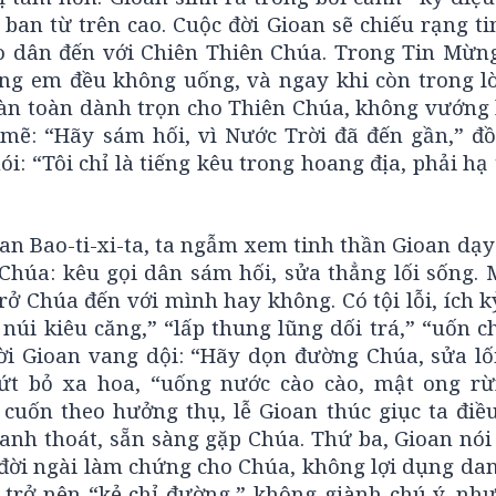
ban từ trên cao. Cuộc đời Gioan sẽ chiếu rạng t
 dân đến với Chiên Thiên Chúa. Trong Tin Mừng
ng em đều không uống, và ngay khi còn trong l
àn toàn dành trọn cho Thiên Chúa, không vướng b
 mẽ: “Hãy sám hối, vì Nước Trời đã đến gần,” đồ
 “Tôi chỉ là tiếng kêu trong hoang địa, phải hạ
n Bao-ti-xi-ta, ta ngẫm xem tinh thần Gioan dạy 
 Chúa: kêu gọi dân sám hối, sửa thẳng lối sống. 
trở Chúa đến với mình hay không. Có tội lỗi, ích 
núi kiêu căng,” “lấp thung lũng dối trá,” “uốn 
i Gioan vang dội: “Hãy dọn đường Chúa, sửa lố
dứt bỏ xa hoa, “uống nước cào cào, mật ong rừ
 cuốn theo hưởng thụ, lễ Gioan thúc giục ta điều
hanh thoát, sẵn sàng gặp Chúa. Thứ ba, Gioan nói
Cả đời ngài làm chứng cho Chúa, không lợi dụng d
i trở nên “kẻ chỉ đường,” không giành chú ý, nh