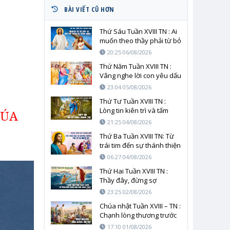
BÀI VIẾT CŨ HƠN
Thứ Sáu Tuần XVIII TN : Ai
muốn theo thầy phải từ bỏ
chính mình
20:25 06/08/2026
Thứ Năm Tuần XVIII TN :
Vâng nghe lời con yêu dấu
23:04 05/08/2026
Thứ Tư Tuần XVIII TN :
Lòng tin kiên trì và tấm
HÚA
lòng người mẹ trước tình
21:25 04/08/2026
yêu cứu độ
Thứ Ba Tuần XVIII TN: Từ
trái tim đến sự thánh thiện
06:27 04/08/2026
Thứ Hai Tuần XVIII TN :
Thầy đây, đừng sợ
23:25 02/08/2026
Chúa nhật Tuần XVIII – TN :
Chạnh lòng thương trước
cơn đói của nhân loại
17:10 01/08/2026