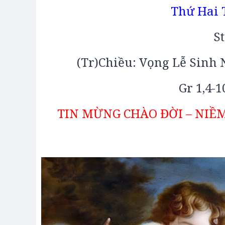
Thứ Hai 
St
(Tr)Chiều: Vọng Lễ Sinh N
Gr 1,4-1
TIN MỪNG CHÀO ĐỜI – NIỀ