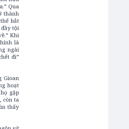
úa.” Qua
ở thành
thể bắt
 đầy tội
về.” Khi
hính là
ng ngài
hết đi”
g Gioan
ng hoạt
 họ gặp
 còn ta
ìn thấy
ngôn sứ