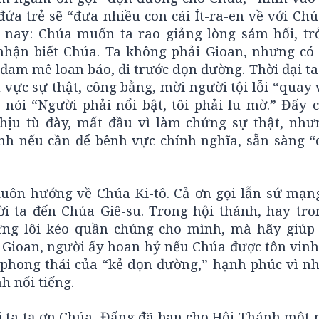
 đứa trẻ sẽ “đưa nhiều con cái Ít-ra-en về với Ch
 nay: Chúa muốn ta rao giảng lòng sám hối, tr
 nhận biết Chúa. Ta không phải Gioan, nhưng có 
đam mê loan báo, đi trước dọn đường. Thời đại ta
 vực sự thật, công bằng, mời người tội lỗi “quay 
nói “Người phải nổi bật, tôi phải lu mờ.” Đấy c
hịu tù đày, mất đầu vì làm chứng sự thật, như
nh nếu cần để bênh vực chính nghĩa, sẵn sàng “c
luôn hướng về Chúa Ki-tô. Cả ơn gọi lẫn sứ mạn
i ta đến Chúa Giê-su. Trong hội thánh, hay tro
ừng lôi kéo quần chúng cho mình, mà hãy giúp
 Gioan, người ấy hoan hỷ nếu Chúa được tôn vinh,
phong thái của “kẻ dọn đường,” hạnh phúc vì nh
h nổi tiếng.
i ta tạ ơn Chúa, Đấng đã ban cho Hội Thánh một 