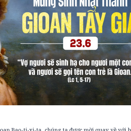
an Bao-ti-xi-ta, chúng ta được mời quay về với 