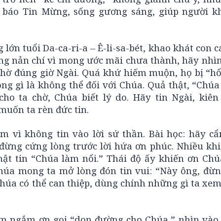
n báo Tin Mừng, sống gương sáng, giúp người k
ớn tuổi Da-ca-ri-a – Ê-li-sa-bét, khao khát con c
ang nản chí vì mong ước mãi chưa thành, hãy nhì
chờ đúng giờ Ngài. Quá khứ hiếm muộn, họ bị “hổ
ng gì là không thể đối với Chúa. Quả thật, “Chúa
ho ta chờ, Chúa biết lý do. Hãy tin Ngài, kiên 
muốn ta rèn đức tin.
âm vì không tin vào lời sứ thần. Bài học: hãy cẩ
ừng cứng lòng trước lời hứa ơn phúc. Nhiều khi,
hật tin “Chúa làm nổi.” Thái độ ấy khiến ơn Ch
húa mong ta mở lòng đón tin vui: “Này ông, đừng
Chúa có thể can thiệp, dùng chính những gì ta xem
êm ngắm ơn gọi “dọn đường cho Chúa,” nhìn vào 