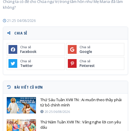
Chúng ta có để cho Chúa ngự trị trong tâm hồn như Mẹ Maria đã làm
không?
21:25 04/08/2026
CHIA SẺ
Chia sẻ
Chia sẻ
Facebook
Google
Chia sẻ
Chia sẻ
Twitter
Pinterest
BÀI VIẾT CŨ HƠN
Thứ Sáu Tuần XVIII TN : Ai muốn theo thầy phải
từ bỏ chính mình
20:25 06/08/2026
Thứ Năm Tuần XVIII TN : Vâng nghe lời con yêu
dấu