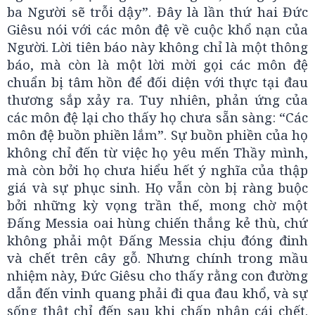
ba Người sẽ trỗi dậy”. Đây là lần thứ hai Đức
Giêsu nói với các môn đệ về cuộc khổ nạn của
Người. Lời tiên báo này không chỉ là một thông
báo, mà còn là một lời mời gọi các môn đệ
chuẩn bị tâm hồn để đối diện với thực tại đau
thương sắp xảy ra. Tuy nhiên, phản ứng của
các môn đệ lại cho thấy họ chưa sẵn sàng: “Các
môn đệ buồn phiền lắm”. Sự buồn phiền của họ
không chỉ đến từ việc họ yêu mến Thầy mình,
mà còn bởi họ chưa hiểu hết ý nghĩa của thập
giá và sự phục sinh. Họ vẫn còn bị ràng buộc
bởi những kỳ vọng trần thế, mong chờ một
Đấng Messia oai hùng chiến thắng kẻ thù, chứ
không phải một Đấng Messia chịu đóng đinh
và chết trên cây gỗ. Nhưng chính trong mầu
nhiệm này, Đức Giêsu cho thấy rằng con đường
dẫn đến vinh quang phải đi qua đau khổ, và sự
sống thật chỉ đến sau khi chấp nhận cái chết.