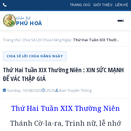
TRANG CHỦ
GIỚI THIỆU
LIÊN HỆ
Giáo Xứ
PHÚ HOÀ
Trang chủ
Chia Sẻ Lời Chúa Hằng Ngày
Thứ Hai Tuần XIX Thường Niên : XIN SỨC MẠNH ĐỂ VÁC THẬP GIÁ
CHIA SẺ LỜI CHÚA HẰNG NGÀY
Thứ Hai Tuần XIX Thường Niên : XIN SỨC MẠNH
ĐỂ VÁC THẬP GIÁ
Sunday, 10/08/2025
20:35
Ban Truyền Thông
Thứ Hai Tuần XIX Thường Niên
Thánh Cờ-la-ra, Trinh nữ, lễ nhớ