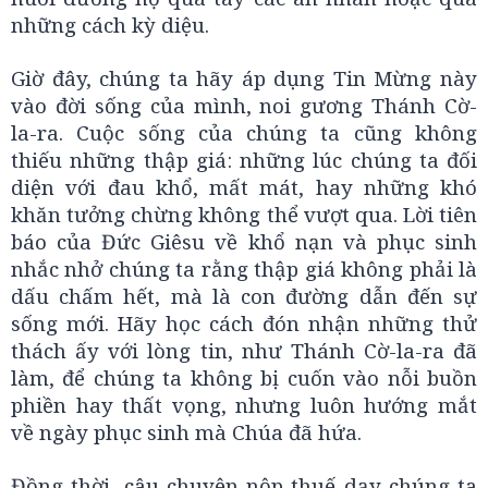
những cách kỳ diệu.
Giờ đây, chúng ta hãy áp dụng Tin Mừng này
vào đời sống của mình, noi gương Thánh Cờ-
la-ra. Cuộc sống của chúng ta cũng không
thiếu những thập giá: những lúc chúng ta đối
diện với đau khổ, mất mát, hay những khó
khăn tưởng chừng không thể vượt qua. Lời tiên
báo của Đức Giêsu về khổ nạn và phục sinh
nhắc nhở chúng ta rằng thập giá không phải là
dấu chấm hết, mà là con đường dẫn đến sự
sống mới. Hãy học cách đón nhận những thử
thách ấy với lòng tin, như Thánh Cờ-la-ra đã
làm, để chúng ta không bị cuốn vào nỗi buồn
phiền hay thất vọng, nhưng luôn hướng mắt
về ngày phục sinh mà Chúa đã hứa.
Đồng thời, câu chuyện nộp thuế dạy chúng ta