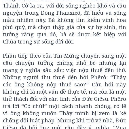
Thánh Cờ-la-ra, với đời sống nghèo khó và cầu
nguyện trong Dòng Phanxicô, đã hiểu và sống
mầu nhiệm này. Bà không tìm kiếm vinh hoa
phú quý, mà chọn thập giá của sự hy sinh, tin
tưởng rằng qua đó, bà sẽ được kết hiệp với
Chúa trong sự sống đời đời.
Phần tiếp theo của Tin Mừng chuyển sang một
câu chuyện tưởng chừng nhỏ bé nhưng lại
mang ý nghĩa sâu sắc: việc nộp thuế đền thờ.
Những người thu thuế đến hỏi Phêrô: “Thầy
các ông không nộp thuế sao?” Câu hỏi này
không chỉ là một vấn đề thực tế, mà còn là một
thử thách đối với căn tính của Đức Giêsu. Phêrô
trả lời “Có chứ!” một cách nhanh chóng, có lẽ
vì ông không muốn Thầy mình bị xem là kẻ
chống đối luật pháp. Nhưng khi trở về nhà, Đức
Giêsu đã hỏi ông một câu đầy ý nghĩa: “Vua