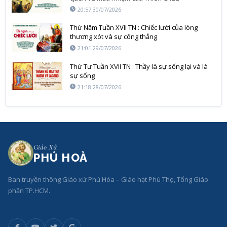
20:57 30/07/2026
Thứ Năm Tuần XVII TN : Chiếc lưới của lòng
thương xót và sự công thẳng
21:01 29/07/2026
Thứ Tư Tuần XVII TN : Thầy là sự sống lại và là
sự sống
21:18 28/07/2026
Giáo Xứ
PHÚ HOÀ
Ban truyền thông Giáo xứ Phú Hòa – Giáo hạt Phú Thọ, Tổng Giáo
phận TP.HCM.