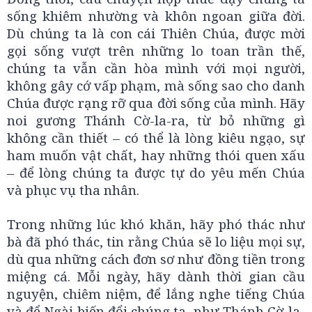
sống khiêm nhường và khôn ngoan giữa đời.
Dù chúng ta là con cái Thiên Chúa, được mời
gọi sống vượt trên những lo toan trần thế,
chúng ta vẫn cần hòa mình với mọi người,
không gây cớ vấp phạm, mà sống sao cho danh
Chúa được rạng rỡ qua đời sống của mình. Hãy
noi gương Thánh Cờ-la-ra, từ bỏ những gì
không cần thiết – có thể là lòng kiêu ngạo, sự
ham muốn vật chất, hay những thói quen xấu
– để lòng chúng ta được tự do yêu mến Chúa
và phục vụ tha nhân.
Trong những lúc khó khăn, hãy phó thác như
bà đã phó thác, tin rằng Chúa sẽ lo liệu mọi sự,
dù qua những cách đơn sơ như đồng tiền trong
miệng cá. Mỗi ngày, hãy dành thời gian cầu
nguyện, chiêm niệm, để lắng nghe tiếng Chúa
và để Ngài biến đổi chúng ta, như Thánh Cờ-la-