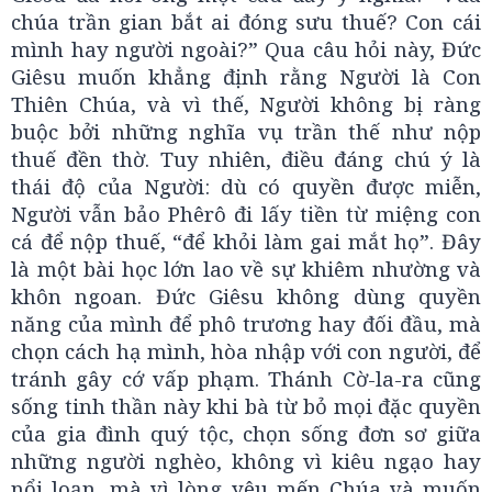
chúa trần gian bắt ai đóng sưu thuế? Con cái
mình hay người ngoài?” Qua câu hỏi này, Đức
Giêsu muốn khẳng định rằng Người là Con
Thiên Chúa, và vì thế, Người không bị ràng
buộc bởi những nghĩa vụ trần thế như nộp
thuế đền thờ. Tuy nhiên, điều đáng chú ý là
thái độ của Người: dù có quyền được miễn,
Người vẫn bảo Phêrô đi lấy tiền từ miệng con
cá để nộp thuế, “để khỏi làm gai mắt họ”. Đây
là một bài học lớn lao về sự khiêm nhường và
khôn ngoan. Đức Giêsu không dùng quyền
năng của mình để phô trương hay đối đầu, mà
chọn cách hạ mình, hòa nhập với con người, để
tránh gây cớ vấp phạm. Thánh Cờ-la-ra cũng
sống tinh thần này khi bà từ bỏ mọi đặc quyền
của gia đình quý tộc, chọn sống đơn sơ giữa
những người nghèo, không vì kiêu ngạo hay
nổi loạn, mà vì lòng yêu mến Chúa và muốn