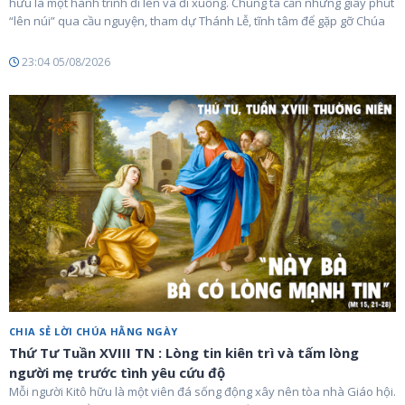
hữu là một hành trình đi lên và đi xuống. Chúng ta cần những giây phút
“lên núi” qua cầu nguyện, tham dự Thánh Lễ, tĩnh tâm để gặp gỡ Chúa
23:04 05/08/2026
CHIA SẺ LỜI CHÚA HẰNG NGÀY
Thứ Tư Tuần XVIII TN : Lòng tin kiên trì và tấm lòng
người mẹ trước tình yêu cứu độ
Mỗi người Kitô hữu là một viên đá sống động xây nên tòa nhà Giáo hội.