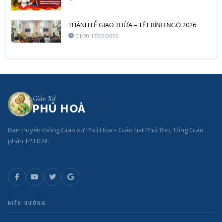
THÁNH LỄ GIAO THỪA – TẾT BÍNH NGỌ 2026
01:20 17/02/2026
Giáo Xứ
PHÚ HOÀ
Ban truyền thông Giáo xứ Phú Hòa – Giáo hạt Phú Thọ, Tổng Giáo
phận TP.HCM.
ĐIỀU HƯỚNG