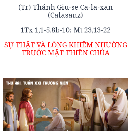
(Tr) Thánh Giu-se Ca-la-xan
(Calasanz)
1Tx 1,1-5.8b-10; Mt 23,13-22
SỰ THẬT VÀ LÒNG KHIÊM NHƯỜNG
TRƯỚC MẶT THIÊN CHÚA