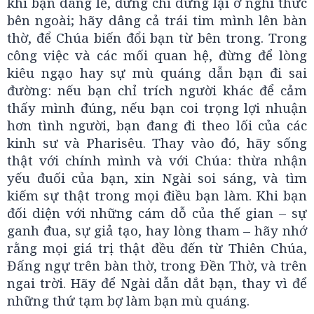
khi bạn dâng lễ, đừng chỉ dừng lại ở nghi thức
bên ngoài; hãy dâng cả trái tim mình lên bàn
thờ, để Chúa biến đổi bạn từ bên trong. Trong
công việc và các mối quan hệ, đừng để lòng
kiêu ngạo hay sự mù quáng dẫn bạn đi sai
đường: nếu bạn chỉ trích người khác để cảm
thấy mình đúng, nếu bạn coi trọng lợi nhuận
hơn tình người, bạn đang đi theo lối của các
kinh sư và Pharisêu. Thay vào đó, hãy sống
thật với chính mình và với Chúa: thừa nhận
yếu đuối của bạn, xin Ngài soi sáng, và tìm
kiếm sự thật trong mọi điều bạn làm. Khi bạn
đối diện với những cám dỗ của thế gian – sự
ganh đua, sự giả tạo, hay lòng tham – hãy nhớ
rằng mọi giá trị thật đều đến từ Thiên Chúa,
Đấng ngự trên bàn thờ, trong Đền Thờ, và trên
ngai trời. Hãy để Ngài dẫn dắt bạn, thay vì để
những thứ tạm bợ làm bạn mù quáng.