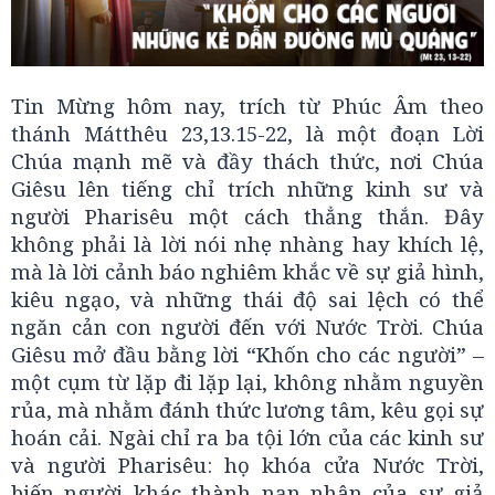
Tin Mừng hôm nay, trích từ Phúc Âm theo
thánh Mátthêu 23,13.15-22, là một đoạn Lời
Chúa mạnh mẽ và đầy thách thức, nơi Chúa
Giêsu lên tiếng chỉ trích những kinh sư và
người Pharisêu một cách thẳng thắn. Đây
không phải là lời nói nhẹ nhàng hay khích lệ,
mà là lời cảnh báo nghiêm khắc về sự giả hình,
kiêu ngạo, và những thái độ sai lệch có thể
ngăn cản con người đến với Nước Trời. Chúa
Giêsu mở đầu bằng lời “Khốn cho các người” –
một cụm từ lặp đi lặp lại, không nhằm nguyền
rủa, mà nhằm đánh thức lương tâm, kêu gọi sự
hoán cải. Ngài chỉ ra ba tội lớn của các kinh sư
và người Pharisêu: họ khóa cửa Nước Trời,
biến người khác thành nạn nhân của sự giả