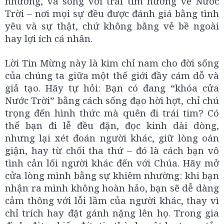
nhường, và sống với trái tim hướng về Nước
Trời – nơi mọi sự đều được đánh giá bằng tình
yêu và sự thật, chứ không bằng vẻ bề ngoài
hay lợi ích cá nhân.
Lời Tin Mừng này là kim chỉ nam cho đời sống
của chúng ta giữa một thế giới đầy cám dỗ và
giả tạo. Hãy tự hỏi: Bạn có đang “khóa cửa
Nước Trời” bằng cách sống đạo hời hợt, chỉ chú
trọng đến hình thức mà quên đi trái tim? Có
thể bạn đi lễ đều đặn, đọc kinh dài dòng,
nhưng lại xét đoán người khác, giữ lòng oán
giận, hay từ chối tha thứ – đó là cách bạn vô
tình cản lối người khác đến với Chúa. Hãy mở
cửa lòng mình bằng sự khiêm nhường: khi bạn
nhận ra mình không hoàn hảo, bạn sẽ dễ dàng
cảm thông với lỗi lầm của người khác, thay vì
chỉ trích hay đặt gánh nặng lên họ. Trong gia