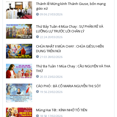
Thánh lễ Mừng kính Thánh Giuse, bổn mạng
giáo xứ
09:06 21/03/2026
Thứ Bảy Tuần 4 Mùa Chay : SỰ PHÂN RẼ VÀ
LƯỠNG LỰ TRƯỚC LỜI CHÂN LÝ
22:24 20/03/2026
CHÚA NHẬT II MÙA CHAY : CHÚA GIÊSU HIỂN
DUNG TRÊN NÚI
21:03 28/02/2026
Thứ Ba Tuần 1 Mùa Chay : CẦU NGUYỆN VÀ THA
THỨ
20:33 23/02/2026
CÁO PHÓ : BÀ CỐ MARIA NGUYỄN THỊ SÓT
19:56 23/02/2026
Mùng Hai Tết : KÍNH NHỚ TỔ TIÊN
18:58 17/02/2026