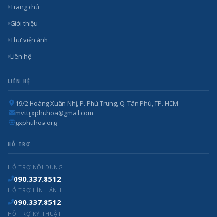
Trang chủ
Giới thiệu
Thư viện ảnh
Liên hệ
LIÊN HỆ
19/2 Hoàng Xuân Nhị, P. Phú Trung, Q. Tân Phú, TP. HCM
mvttgxphuhoa@gmail.com
gxphuhoa.org
HỖ TRỢ
HỖ TRỢ NỘI DUNG
090.337.8512
HỖ TRỢ HÌNH ẢNH
090.337.8512
HỖ TRỢ KỸ THUẬT