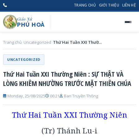
TRANG CHỦ
GIỚI THIỆU
LIÊN HỆ
Giáo Xứ
PHÚ HOÀ
Trang chủ
Uncategorized
Thứ Hai Tuần XXI Thường Niên : SỰ THẬT VÀ LÒNG KHIÊM NHƯỜNG TRƯỚC MẶT THIÊN CHÚA
UNCATEGORIZED
Thứ Hai Tuần XXI Thường Niên : SỰ THẬT VÀ
LÒNG KHIÊM NHƯỜNG TRƯỚC MẶT THIÊN CHÚA
Monday, 25/08/2025
06:21
Ban Truyền Thông
Thứ Hai Tuần XXI Thường Niên
(Tr) Thánh Lu-i