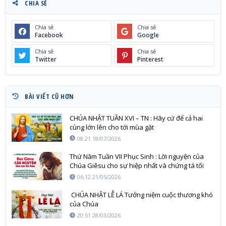
CHIA SẺ
Chia sẻ
Chia sẻ
Facebook
Google
Chia sẻ
Chia sẻ
Twitter
Pinterest
BÀI VIẾT CŨ HƠN
CHÚA NHẬT TUẦN XVI – TN : Hãy cứ để cả hai
cùng lớn lên cho tới mùa gặt
08:21 18/07/2026
Thứ Năm Tuần VII Phục Sinh : Lời nguyện của
Chúa Giêsu cho sự hiệp nhất và chứng tá tối
hậu
06:12 21/05/2026
CHÚA NHẬT LỄ LÁ Tưởng niệm cuộc thương khó
của Chúa
20:51 28/03/2026