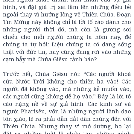
hình, và đặt giá trị sai lầm lên những điều bề
ngoài thay vì hướng lòng về Thiên Chúa. Đoạn
Tin Mừng này không chỉ là lời tố cáo dành cho
những người thời đó, mà còn là gương soi
chiếu cho mỗi người chúng ta hôm nay, để
chúng ta tự hỏi: Liệu chúng ta có đang sống
thật với đức tin, hay cũng đang rơi vào những
cạm bẫy mà Chúa Giêsu cảnh báo?
Trước hết, Chúa Giêsu nói: “Các người khoá
cửa Nước Trời không cho thiên hạ vào! Các
người đã không vào, mà những kẻ muốn vào,
các người cũng không để họ vào.” Đây là lời tố
cáo nặng nề về sự giả hình. Các kinh sư và
người Pharisêu, vốn là những người lãnh đạo
tôn giáo, lẽ ra phải dẫn dắt dân chúng đến với
Thiên Chúa. Nhưng thay vì mở đường, họ lại
đặt ra những luật lệ phức tạp, những gánh