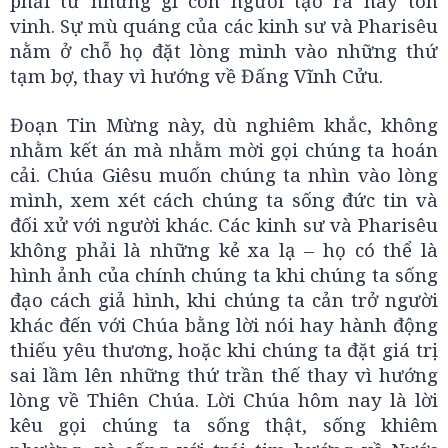
phải từ những gì con người tạo ra hay tôn
vinh. Sự mù quáng của các kinh sư và Pharisêu
nằm ở chỗ họ đặt lòng mình vào những thứ
tạm bợ, thay vì hướng về Đấng Vĩnh Cửu.
Đoạn Tin Mừng này, dù nghiêm khắc, không
nhằm kết án mà nhằm mời gọi chúng ta hoán
cải. Chúa Giêsu muốn chúng ta nhìn vào lòng
mình, xem xét cách chúng ta sống đức tin và
đối xử với người khác. Các kinh sư và Pharisêu
không phải là những kẻ xa lạ – họ có thể là
hình ảnh của chính chúng ta khi chúng ta sống
đạo cách giả hình, khi chúng ta cản trở người
khác đến với Chúa bằng lời nói hay hành động
thiếu yêu thương, hoặc khi chúng ta đặt giá trị
sai lầm lên những thứ trần thế thay vì hướng
lòng về Thiên Chúa. Lời Chúa hôm nay là lời
kêu gọi chúng ta sống thật, sống khiêm