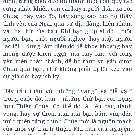
đình, đừng biến đức tin thành một loạt quy tắc
cứng nhắc khiến con cái hay người thân xa rời
Chúa; thay vào đó, hãy sống sao cho họ thấy
tình yêu của Ngài qua sự dịu dàng, kiên nhẫn,
và tha thứ của bạn. Khi bạn giúp ai đó – một
người bạn, một người nghèo, hay một người
lạc lối – đừng làm điều đó để khoe khoang hay
mong được khen ngợi, mà hãy làm với lòng
yêu mến chân thành, để họ thực sự gặp được
Chúa qua bạn, chứ không phải bị lôi kéo vào
sự giả dối hay ích kỷ.
Hãy cẩn thận với những “vàng” và “lễ vật”
trong cuộc đời bạn – những thứ bạn coi trọng
hơn Thiên Chúa. Có thể đó là tiền bạc, danh
vọng, hay sự thoải mái mà bạn bám víu, đến
mức quên rằng chính Chúa mới là nguồn mạch
của mọi sự thánh thiện. Khi bạn cầu nguyện,