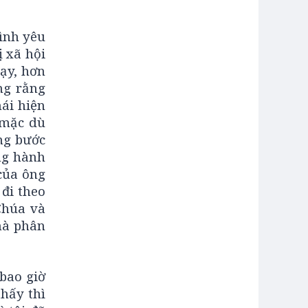
tình yêu
 xã hội
dạy, hơn
ng rằng
hái hiện
, mặc dù
ững bước
ng hành
 của ông
đi theo
Chúa và
mà phân
bao giờ
thấy thì