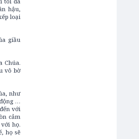
 tôi đã
ân hậu,
xếp loại
úa giầu
a Chúa.
u vô bờ
úa, như
 động …
đến với
còn cảm
với họ.
, họ sẽ