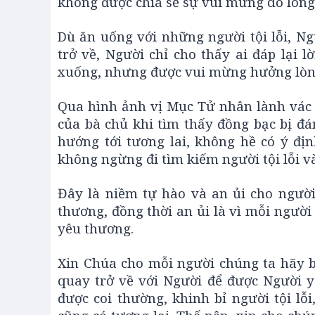
không được chia sẻ sự vui mừng do lòng
Dù ăn uống với những người tội lỗi, Ngư
trở về, Người chỉ cho thấy ai đáp lại 
xuống, nhưng được vui mừng hưởng lòng
Qua hình ảnh vị Mục Tử nhân lành vác c
của bà chủ khi tìm thấy đồng bạc bị đ
hướng tới tương lai, không hề có ý đị
không ngừng đi tìm kiếm người tội lỗi v
Đây là niềm tự hào và an ủi cho người
thương, đồng thời an ủi là vì mỗi ngườ
yêu thương.
Xin Chúa cho mỗi người chúng ta hãy b
quay trở về với Người để được Người y
được coi thường, khinh bỉ người tội lỗ