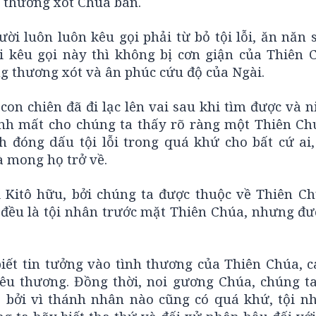
 thương xót Chúa ban.
ời luôn luôn kêu gọi phải từ bỏ tội lỗi, ăn năn
lời kêu gọi này thì không bị cơn giận của Thiên 
 thương xót và ân phúc cứu độ của Ngài.
on chiên đã đi lạc lên vai sau khi tìm được và n
ánh mất cho chúng ta thấy rõ ràng một Thiên Ch
nh đóng dấu tội lỗi trong quá khứ cho bất cứ ai
à mong họ trở về.
 Kitô hữu, bởi chúng ta được thuộc về Thiên Ch
i đều là tội nhân trước mặt Thiên Chúa, nhưng đư
iết tin tưởng vào tình thương của Thiên Chúa, 
êu thương. Đồng thời, noi gương Chúa, chúng t
i, bởi vì thánh nhân nào cũng có quá khứ, tội n