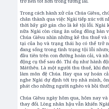
trở nên tốt hơn trong tương lai.
Trong cách hành xử của Chúa Giêsu, chún
chân thành qua việc Ngài tiếp xúc với 
thời bấy giờ gán cho là kẻ tội lỗi. Ngà
nữa Ngài còn cùng ăn uống đồng bàn v
Chúa Giêsu nhìn những kẻ thu thuế và nh
tại của họ và trạng thái họ có thể trở 
đang sống trong tình trạng tội lỗi nhưn
đầu tiên trên con đường hoán cải, và 
động cụ thể sau đó. Thí dụ như hành độn
Mátthêu. Là một người thu thuế, khi đư
làm môn đệ Chúa. Hay qua sự hoán cải
nghe Ngài dự định tới trọ nhà mình, ô
phát cho những người nghèo và bồi thườ
Chúa Giêsu ngày hôm qua, hôm nay và 
thay đổi. Lòng nhân hậu vẫn khiến Ngài 