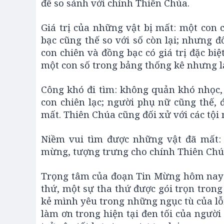
để so sánh với chính Thiên Chúa.
Giá trị của những vật bị mất: một con c
bạc cũng thế so với số còn lại; nhưng 
con chiên và đồng bạc có giá trị đặc bi
một con số trong bảng thống kê nhưng lại
Công khó đi tìm: không quản khó nhọc, 
con chiên lạc; người phụ nữ cũng thế,
mất. Thiên Chúa cũng đối xử với các tội
Niềm vui tìm được những vật đã mất: 
mừng, tượng trưng cho chính Thiên Chúa
Trọng tâm của đoạn Tin Mừng hôm nay n
thứ, một sự tha thứ được gói trọn tron
kẻ mình yêu trong những ngục tù của lỗ
làm ơn trong hiện tại đen tối của ngườ