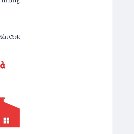
ới những
Mẫn CSsR