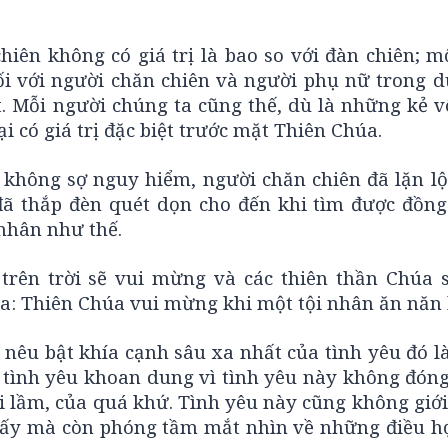
hiên không có giá trị là bao so với đàn chiên; 
đối với người chăn chiên và người phụ nữ trong d
ệt. Mỗi người chúng ta cũng thế, dù là những kẻ 
 có giá trị đặc biệt trước mặt Thiên Chúa.
không sợ nguy hiểm, người chăn chiên đã lặn lội
 đã thắp đèn quét dọn cho đến khi tìm được đồng
 nhân như thế.
trên trời sẽ vui mừng và các thiên thần Chúa 
: Thiên Chúa vui mừng khi một tội nhân ăn năn h
êu bật khía cạnh sâu xa nhất của tình yêu đó là
g tình yêu khoan dung vì tình yêu này không đón
i lầm, của quá khứ. Tình yêu này cũng không giới
i ấy mà còn phóng tầm mắt nhìn về những điều họ