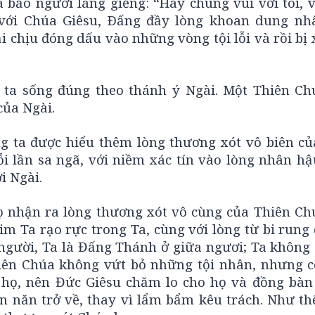
bảo người láng giềng: “Hãy chung vui với tôi, vì
i với Chúa Giêsu, Ðấng đầy lòng khoan dung nh
i chịu đóng dấu vào những vòng tội lỗi và rồi bị 
ta sống đúng theo thánh ý Ngài. Một Thiên Ch
của Ngài.
 ta được hiểu thêm lòng thương xót vô biên củ
 lần sa ngã, với niềm xác tín vào lòng nhân hậ
i Ngài.
họ nhận ra lòng thương xót vô cùng của Thiên Ch
im Ta rạo rực trong Ta, cùng với lòng từ bi rung
 người, Ta là Đấng Thánh ở giữa ngươi; Ta không 
hiên Chúa không vứt bỏ những tội nhân, nhưng 
 họ, nên Đức Giêsu chăm lo cho họ và đồng bàn 
n năn trở về, thay vì lẩm bẩm kêu trách. Như thế