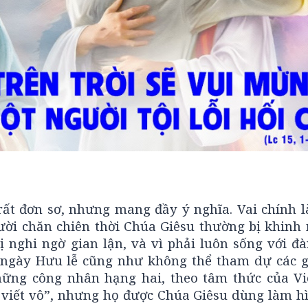
t đơn sơ, nhưng mang đầy ý nghĩa. Vai chính l
ời chăn chiên thời Chúa Giêsu thường bị khinh m
ị nghi ngờ gian lận, và vì phải luôn sống với đà
 ngày Hưu lễ cũng như không thể tham dự các g
hững công nhân hạng hai, theo tâm thức của V
 viết vô”, nhưng họ được Chúa Giêsu dùng làm h