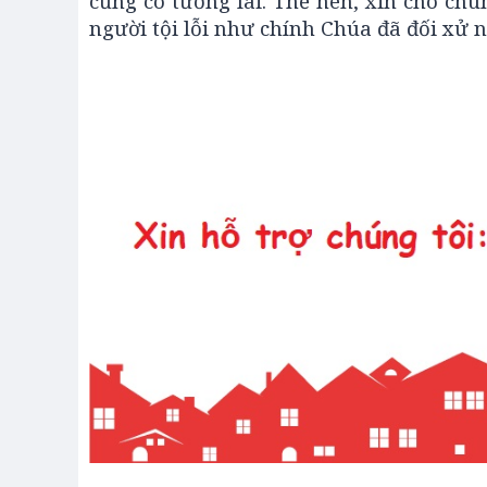
cũng có tương lai. Thế nên, xin cho chú
người tội lỗi như chính Chúa đã đối xử 