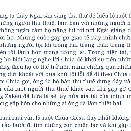
g ta thấy Ngài sẵn sàng tha thứ để biểu lộ một 
những người thu thuế, làm bạn với những người bị
i không ngăn cấm họ năng lui tới nơi Ngài giảng 
ới họ. Những cuộc gặp gỡ giao tế này minh chứ
ững người tội lỗi trong hai trạng thái: trạng t
nên tốt lành hơn trong tương lai. Trong hiện tại
g họ biết lắng nghe lời Chúa để khởi sự tiến nh
những điều họ có thể trở nên minh chứng qua nhữ
g dứt khoát với quá khứ tội lỗi để đi theo Chúa
ợc Chúa gọi, ông đã bỏ bàn thu thuế đứng dậy và 
 của một người thu thuế khác sau khi gặp gỡ 
ng Zakêu đã hứa là sẽ lấy nửa gia tài của mình 
ng gấp bốn cho những ai ông đã làm thiệt hại.
mãi mãi vẫn là một Chúa Giêsu duy nhất không 
rảo bước đi tìm những con chiên lạc và khi gặp 