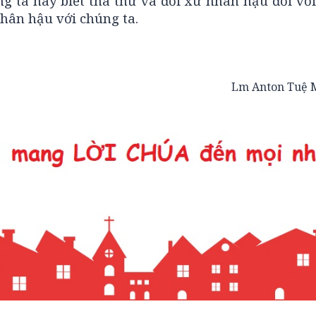
ng ta hãy biết tha thứ và đối xử nhân hậu đối v
nhân hậu với chúng ta.
Lm Anton Tuệ 