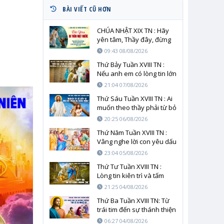
BÀI VIẾT CŨ HƠN
CHÚA NHẬT XIX TN : Hãy
yên tâm, Thầy đây, đừng
sợ!
09:43 08/08/2026
Thứ Bảy Tuần XVIII TN :
Nếu anh em có lòng tin lớn
bằng hạt cải
21:04 07/08/2026
Thứ Sáu Tuần XVIII TN : Ai
muốn theo thầy phải từ bỏ
chính mình
20:25 06/08/2026
Thứ Năm Tuần XVIII TN :
Vâng nghe lời con yêu dấu
23:04 05/08/2026
Thứ Tư Tuần XVIII TN :
Lòng tin kiên trì và tấm
lòng người mẹ trước tình
21:25 04/08/2026
yêu cứu độ
Thứ Ba Tuần XVIII TN: Từ
trái tim đến sự thánh thiện
06:27 04/08/2026