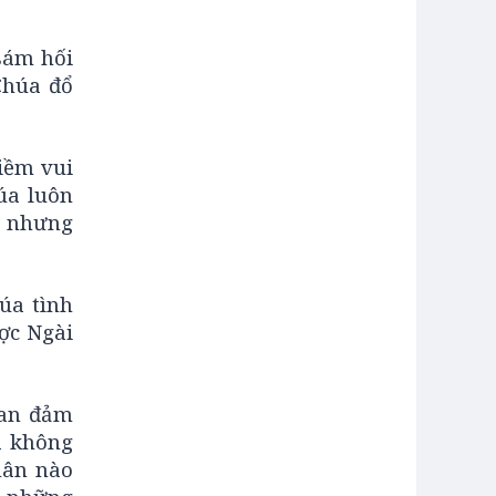
 sám hối
Chúa đổ
iềm vui
úa luôn
, nhưng
úa tình
ợc Ngài
can đảm
a không
hân nào