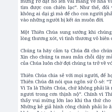
mừng rỡ đặt nó lên vai mang về nhà và 
tìm được con chiên lạc”. Như thế, đố
không ai dại gì mà để cho con người phả
vào những người bị kết án muôn đời.
Một Thiên Chúa sung sướng khi chúng 
lòng thương xót, vì tình thương vô biên 
Chúng ta hãy cảm tạ Chúa đã cho chúng
Xin cho chúng ta mau mắn chỗi dậy mỗi
của Chúa luôn chờ đợi chúng ta trở về vớ
Thiên Chúa chia sẻ với mọi người, để 
Thiên Chúa đã nói qua ngôn sứ Ô-sê: “T
Vì Ta là Thiên Chúa, chứ không phải là
ngươi trong cơn thịnh nộ”. Chính vì T
thấy vui mừng lớn lao khi tha thứ cho
Những kẻ giả hình công chính phải lo ă