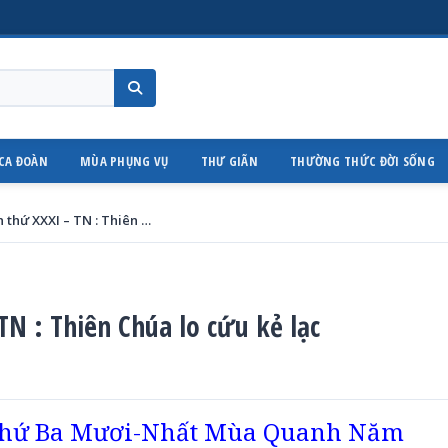
CA ĐOÀN
MÙA PHỤNG VỤ
THƯ GIÃN
THƯỜNG THỨC ĐỜI SỐNG
Thứ Năm trong tuần thứ XXXI – TN : Thiên Chúa lo cứu kẻ lạc
N : Thiên Chúa lo cứu kẻ lạc
thứ Ba Mươi-Nhất Mùa Quanh Năm