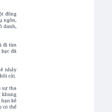
một đồng
ụ ngôn,
vô danh,
 đi tìm
 bạc đã
sẽ nhảy
ối cải.
 sự tha
g khung
 hạn kẻ
 có thể