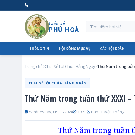
Giáo Xứ
PHÚ HOÀ
THÔNG TIN
HỘI ĐỒNG MỤC VỤ
CÁC HỘI ĐOÀN
Trang chủ
Chia Sẻ Lời Chúa Hằng Ngày
CHIA SẺ LỜI CHÚA HẰNG NGÀY
Thứ Năm trong tuần thứ XXXI – T
Wednesday, 06/11/2024
19:57
Ban Truyền Thông
Thứ Năm trong tuần 