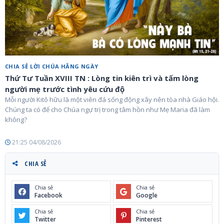
CHIA SẺ LỜI CHÚA HẰNG NGÀY
Thứ Tư Tuần XVIII TN : Lòng tin kiên trì và tấm lòng
người mẹ trước tình yêu cứu độ
Mỗi người Kitô hữu là một viên đá sống động xây nên tòa nhà Giáo hội.
Chúng ta có để cho Chúa ngự trị trong tâm hồn như Mẹ Maria đã làm
không?
21:25 04/08/2026
CHIA SẺ
Chia sẻ
Chia sẻ
Facebook
Google
Chia sẻ
Chia sẻ
Twitter
Pinterest