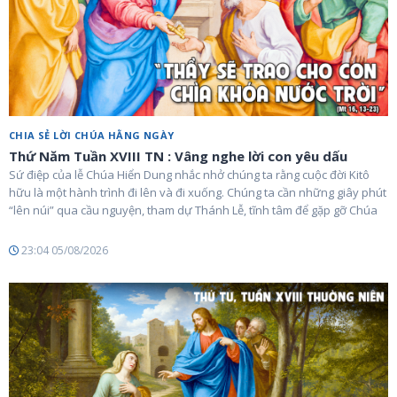
CHIA SẺ LỜI CHÚA HẰNG NGÀY
Thứ Năm Tuần XVIII TN : Vâng nghe lời con yêu dấu
Sứ điệp của lễ Chúa Hiển Dung nhắc nhở chúng ta rằng cuộc đời Kitô
hữu là một hành trình đi lên và đi xuống. Chúng ta cần những giây phút
“lên núi” qua cầu nguyện, tham dự Thánh Lễ, tĩnh tâm để gặp gỡ Chúa
23:04 05/08/2026