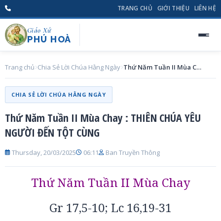
TRANG CHỦ
GIỚI THIỆU
LIÊN HỆ
Giáo Xứ
PHÚ HOÀ
Trang chủ
Chia Sẻ Lời Chúa Hằng Ngày
Thứ Năm Tuần II Mùa Chay : THIÊN CHÚA YÊU NGƯỜI ĐẾN TỘT CÙNG
CHIA SẺ LỜI CHÚA HẰNG NGÀY
Thứ Năm Tuần II Mùa Chay : THIÊN CHÚA YÊU
NGƯỜI ĐẾN TỘT CÙNG
Thursday, 20/03/2025
06:11
Ban Truyền Thông
Thứ Năm Tuần II Mùa Chay
Gr 17,5-10; Lc 16,19-31