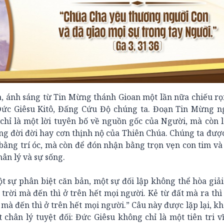
a, ánh sáng từ Tin Mừng thánh Gioan một lần nữa chiếu rọ
 Đức Giêsu Kitô, Đấng Cứu Độ chúng ta. Đoạn Tin Mừng n
chỉ là một lời tuyên bố về nguồn gốc của Người, mà còn 
ống đời đời hay cơn thịnh nộ của Thiên Chúa. Chúng ta đượ
 bằng trí óc, mà còn để đón nhận bằng trọn vẹn con tim và
ân lý và sự sống.
ột sự phân biệt căn bản, một sự đối lập không thể hòa giải
 trời mà đến thì ở trên hết mọi người. Kẻ từ đất mà ra thì
 mà đến thì ở trên hết mọi người.” Câu này được lặp lại, k
chân lý tuyệt đối: Đức Giêsu không chỉ là một tiên tri v