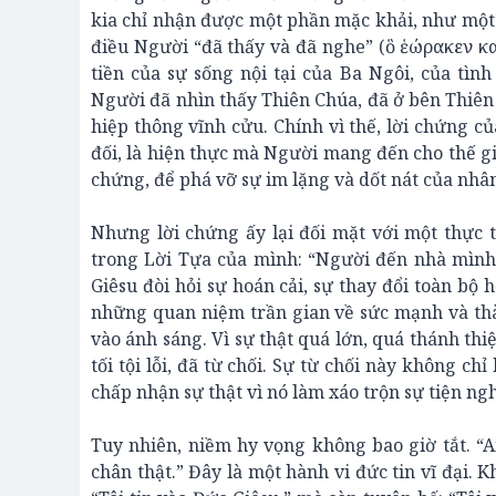
kia chỉ nhận được một phần mặc khải, như một
điều Người “đã thấy và đã nghe” (ὃ ἑώρακεν κ
tiền của sự sống nội tại của Ba Ngôi, của tìn
Người đã nhìn thấy Thiên Chúa, đã ở bên Thiên
hiệp thông vĩnh cửu. Chính vì thế, lời chứng c
đối, là hiện thực mà Người mang đến cho thế g
chứng, để phá vỡ sự im lặng và dốt nát của nhân
Nhưng lời chứng ấy lại đối mặt với một thực t
trong Lời Tựa của mình: “Người đến nhà mình,
Giêsu đòi hỏi sự hoán cải, sự thay đổi toàn bộ 
những quan niệm trần gian về sức mạnh và thàn
vào ánh sáng. Vì sự thật quá lớn, quá thánh thi
tối tội lỗi, đã từ chối. Sự từ chối này không c
chấp nhận sự thật vì nó làm xáo trộn sự tiện ng
Tuy nhiên, niềm hy vọng không bao giờ tắt. “
chân thật.” Đây là một hành vi đức tin vĩ đại.