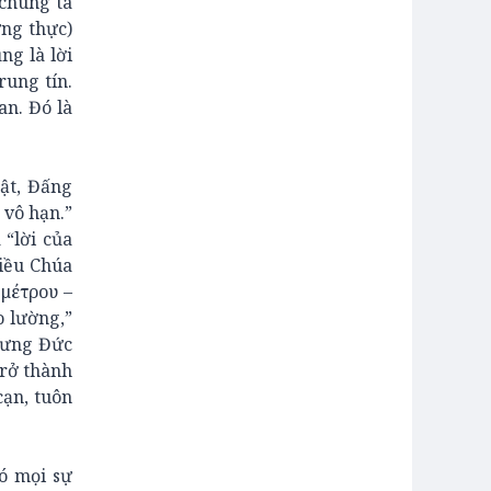
 chúng ta
ứng thực)
ng là lời
rung tín.
an. Đó là
hật, Đấng
 vô hạn.”
 “lời của
điều Chúa
 μέτρου –
o lường,”
hưng Đức
trở thành
cạn, tuôn
ó mọi sự