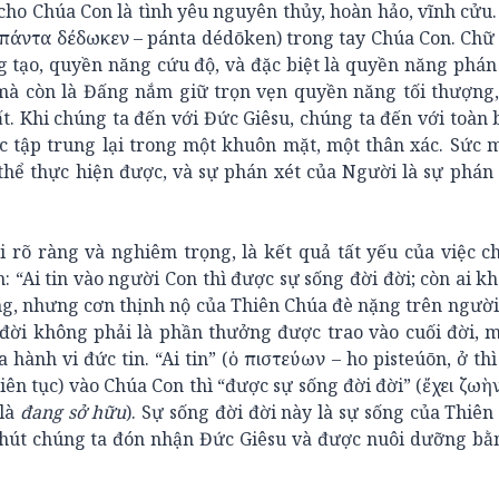
ho Chúa Con là tình yêu nguyên thủy, hoàn hảo, vĩnh cửu.
(πάντα δέδωκεν – pánta dédōken) trong tay Chúa Con. Chữ
 tạo, quyền năng cứu độ, và đặc biệt là quyền năng phán
mà còn là Đấng nắm giữ trọn vẹn quyền năng tối thượng,
t. Khi chúng ta đến với Đức Giêsu, chúng ta đến với toàn
c tập trung lại trong một khuôn mặt, một thân xác. Sức
thể thực hiện được, và sự phán xét của Người là sự phán
rõ ràng và nghiêm trọng, là kết quả tất yếu của việc c
: “Ai tin vào người Con thì được sự sống đời đời; còn ai k
ng, nhưng cơn thịnh nộ của Thiên Chúa đè nặng trên người
 đời không phải là phần thưởng được trao vào cuối đời, 
hành vi đức tin. “Ai tin” (ὁ πιστεύων – ho pisteúōn, ở thì 
iên tục) vào Chúa Con thì “được sự sống đời đời” (ἔχει ζωὴ
 là
đang sở hữu
). Sự sống đời đời này là sự sống của Thiên
 phút chúng ta đón nhận Đức Giêsu và được nuôi dưỡng bằ