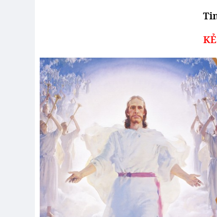
Ti
KẺ