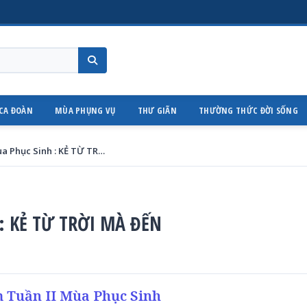
CA ĐOÀN
MÙA PHỤNG VỤ
THƯ GIÃN
THƯỜNG THỨC ĐỜI SỐNG
Thứ Năm Tuần II Mùa Phục Sinh : KẺ TỪ TRỜI MÀ ĐẾN
 : KẺ TỪ TRỜI MÀ ĐẾN
 Tuần II Mùa Phục Sinh