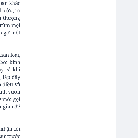
toàn khác
h cửu, từ
n thượng
 trùm mọi
ặp gỡ một
hân loại,
 bởi kinh
ay cả khi
, lấp đầy
 điều và
mình vươn
y mời gọi
n gian để
nhận lời
 sứ trước