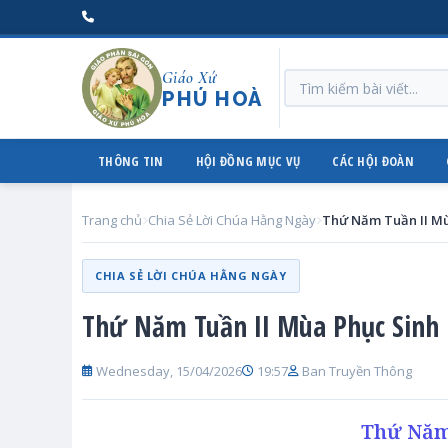
Giáo Xứ
PHÚ HOÀ
THÔNG TIN
HỘI ĐỒNG MỤC VỤ
CÁC HỘI ĐOÀN
Trang chủ
Chia Sẻ Lời Chúa Hằng Ngày
CHIA SẺ LỜI CHÚA HẰNG NGÀY
Thứ Năm Tuần II Mùa Phục Sinh
Wednesday, 15/04/2026
19:57
Ban Truyền Thông
Thứ Năm