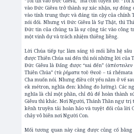
“Tôi tin vào Đức Giêsu,” mà còn tuyên bố: “Tôi
vào Đức Giêsu trở thành sự xác nhận, sự đóng 
vào tính trung thực và đáng tin cậy của chính T
nói dối. Nhưng vì Đức Giêsu là Sự Thật, thì Th
Đức tin của chúng ta là sự cộng tác vào công t
một vinh dự và trách nhiệm thiêng liêng.
Lời Chúa tiếp tục làm sáng tỏ mối liên hệ sâ
được Thiên Chúa sai đến thì nói những lời của 
Đức Giêsu là Đấng được “sai đến” (ἀπέστειλεν –
Thiên Chúa” (τὰ ῥήματα τοῦ Θεοῦ – tá rhḗmata 
Cha muốn nói. Nhưng điều cốt yếu nằm ở vế sau
ek métron, nghĩa đen: không đo lường). Các n
nghĩa là chỉ một phần, chỉ đủ để hoàn thành 
Giêsu thì khác. Nơi Người, Thánh Thần ngự trị 
kênh truyền tải hoàn hảo và tuyệt đối của lời
chảy vô biên nơi Người Con.
Mối tương quan này càng được củng cố bằng 