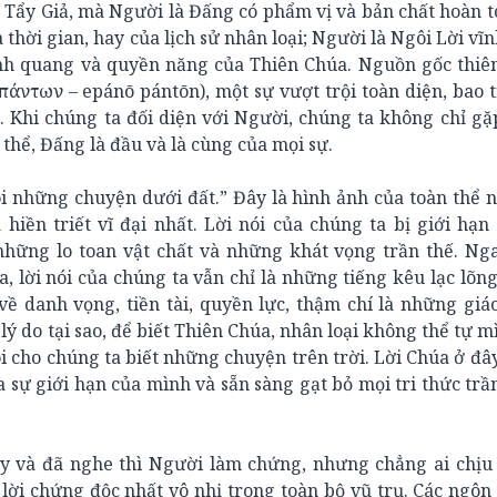
 Tẩy Giả, mà Người là Đấng có phẩm vị và bản chất hoàn 
thời gian, hay của lịch sử nhân loại; Người là Ngôi Lời vĩn
nh quang và quyền năng của Thiên Chúa. Nguồn gốc thiê
 πάντων – epánō pántōn), một sự vượt trội toàn diện, bao
n. Khi chúng ta đối diện với Người, chúng ta không chỉ g
thể, Đấng là đầu và là cùng của mọi sự.
nói những chuyện dưới đất.” Đây là hình ảnh của toàn thể n
ền triết vĩ đại nhất. Lời nói của chúng ta bị giới hạn
những lo toan vật chất và những khát vọng trần thế. Ng
 lời nói của chúng ta vẫn chỉ là những tiếng kêu lạc lõng
danh vọng, tiền tài, quyền lực, thậm chí là những giáo
 lý do tại sao, để biết Thiên Chúa, nhân loại không thể tự 
i cho chúng ta biết những chuyện trên trời. Lời Chúa ở đâ
sự giới hạn của mình và sẵn sàng gạt bỏ mọi tri thức trầ
y và đã nghe thì Người làm chứng, nhưng chẳng ai chịu 
lời chứng độc nhất vô nhị trong toàn bộ vũ trụ. Các ngôn