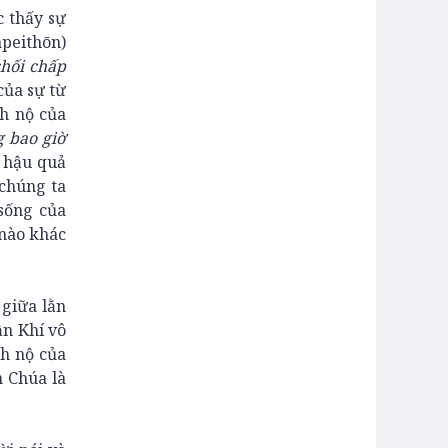
c thấy sự
apeithōn)
chối chấp
của sự từ
nh nộ của
g bao giờ
à hậu quả
 chúng ta
sống của
 nào khác
 giữa lằn
ần Khí vô
nh nộ của
n Chúa là