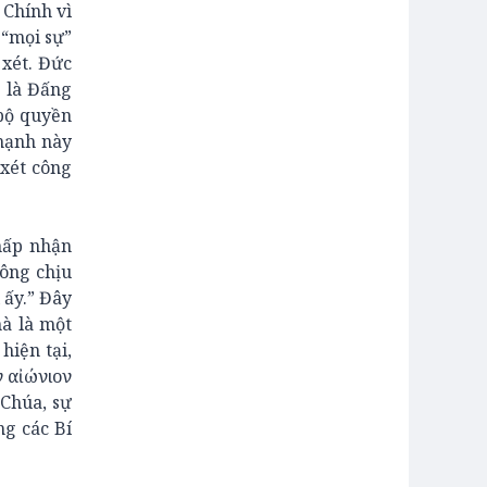
 Chính vì
 “mọi sự”
 xét. Đức
 là Đấng
 bộ quyền
 mạnh này
 xét công
hấp nhận
hông chịu
 ấy.” Đây
mà là một
hiện tại,
ν αἰώνιον
 Chúa, sự
ng các Bí