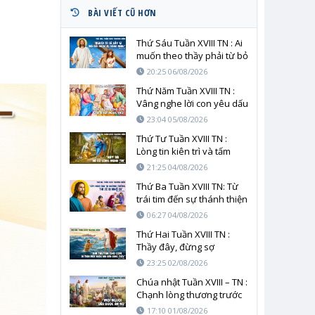
BÀI VIẾT CŨ HƠN
Thứ Sáu Tuần XVIII TN : Ai
muốn theo thầy phải từ bỏ
chính mình
20:25 06/08/2026
Thứ Năm Tuần XVIII TN :
Vâng nghe lời con yêu dấu
23:04 05/08/2026
Thứ Tư Tuần XVIII TN :
Lòng tin kiên trì và tấm
lòng người mẹ trước tình
21:25 04/08/2026
yêu cứu độ
Thứ Ba Tuần XVIII TN: Từ
trái tim đến sự thánh thiện
06:27 04/08/2026
Thứ Hai Tuần XVIII TN :
Thầy đây, đừng sợ
23:25 02/08/2026
Chúa nhật Tuần XVIII – TN :
Chạnh lòng thương trước
cơn đói của nhân loại
17:10 01/08/2026