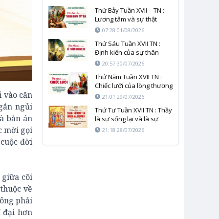
Thứ Bảy Tuần XVII – TN :
Lương tâm và sự thật
không thể bị giết chết
07:28 01/08/2026
Thứ Sáu Tuần XVII TN :
Định kiến của sự thân
quen và mầu nhiệm của
20:57 30/07/2026
Thiên Chúa
Thứ Năm Tuần XVII TN :
Chiếc lưới của lòng thương
i vào căn
xót và sự công thẳng
21:01 29/07/2026
gắn ngủi
Thứ Tư Tuần XVII TN : Thầy
là bản án
là sự sống lại và là sự
sống
c mời gọi
21:18 28/07/2026
 cuộc đời
 giữa cõi
 thuộc về
hông phải
ĩ đại hơn