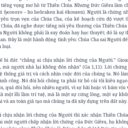
 tiếng vọng mơ hồ từ Thiên Chúa. Nhưng Đức Giêsu làm c
αὶ ἤκουσεν – ho heṓraken kaì ékousen). Người là chứng 
h yêu trọn vẹn của Chúa Cha, của kế hoạch cứu độ vượt t
 Chúa, đã nghe được tiếng nói yêu thương của Thiên Chúa
ủa Người không phải là suy đoán hay học thuyết; đó là sự t
ian. Đây là một hành động tình yêu: Chúa Cha sai Người đ
 loại.
ế bi đát: “chẳng ai chịu nhận lời chứng của Người.” Gioa
 mà người nhà lại không đón nhận” (Ga 1,11). Lời chứng
hệ thống giá trị và cách nhìn cuộc đời của chúng ta. Nó là
h công. Nó đòi hỏi chúng ta phải từ bỏ cái tôi kiêu ngạ
ện, quá đòi hỏi, nên nhiều người, vì sợ hãi hoặc vì bám víu
hỉ là một lỗi lầm trí tuệ, mà là một sự cứng lòng, một sự k
hi và an toàn giả tạo mà chúng ta đã xây dựng trên đất này.
Ai chịu nhận lời chứng của Người thì xác nhận Thiên Chú
 Khi một người chấp nhận lời chứng của Đức Giêsu, họ không