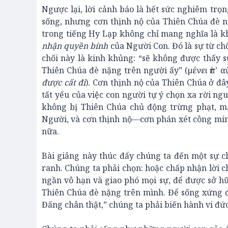
Ngược lại, lời cảnh báo là hết sức nghiêm trọn
sống, nhưng cơn thịnh nộ của Thiên Chúa đè n
trong tiếng Hy Lạp không chỉ mang nghĩa là k
nhận quyền bính
của Người Con. Đó là sự từ chố
chối này là kinh khủng: “sẽ không được thấy sự
Thiên Chúa đè nặng trên người ấy” (μένει ἐπ’ α
được cất đi
). Cơn thịnh nộ của Thiên Chúa ở đ
tất yếu của việc con người tự ý chọn xa rời ng
không bị Thiên Chúa chủ động trừng phạt, mà
Người, và cơn thịnh nộ—cơn phán xét công min
nữa.
Bài giảng này thúc đẩy chúng ta đến một sự c
ranh. Chúng ta phải chọn: hoặc chấp nhận lời
ngần vô hạn và giao phó mọi sự, để được sở hữ
Thiên Chúa đè nặng trên mình. Để sống xứng đ
Đấng chân thật,” chúng ta phải biến hành vi đứ