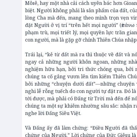
Môsê, hay một nhà cải cách uyên bác hơn Gioan
biệt. Người không phải là sản phẩm của đất, của 
lòng Cha mà đến, mang theo mình trọn vẹn vi
đặt Người ở vị trí “trên hết mọi người” (ἐπάνω
phạm trù, mọi triết lý, mọi quyền lực trần gia
con người, mà là gặp gỡ chính Thiên Chúa nhập 
Trái lại, “kẻ từ đất mà ra thì thuộc về đất và 
ngay cả những người khôn ngoan, những nhà hi
nghiệm hữu hạn, bởi tri thức chóng qua, bởi 
chúng ta cố gắng vươn lên tìm kiếm Thiên Chúa,
bởi những “chuyện dưới đất”—những chuyện về 
nghi lễ rỗng tuếch do con người tự đặt ra. Đó là
tới được, mà phải có Đấng từ Trời mà đến để nó
chúng ta một sự khiêm nhường sâu sắc: nhận ra 
nghe lời Đấng Siêu Việt.
Và Đấng ấy đã làm chứng: “Điều Người đã thấ
chứng của Người.” Lời chứng của Đức Giêsu là 