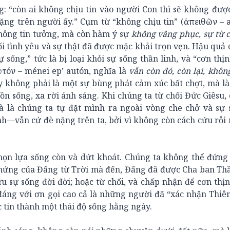
g: “còn ai không chịu tin vào người Con thì sẽ không đượ
ặng trên người ấy.” Cụm từ “không chịu tin” (ἀπειθῶν – 
hông tin tưởng, mà còn hàm ý sự
không vâng phục, sự từ 
i tình yêu và sự thật đã được mặc khải trọn vẹn. Hậu quả 
 sống,” tức là bị loại khỏi sự sống thần linh, và “cơn thị
ὐτόν – ménei ep’ autón, nghĩa là
vẫn còn đó, còn lại, khôn
ây không phải là một sự bùng phát cảm xúc bất chợt, mà l
uồn sống, xa rời ánh sáng. Khi chúng ta từ chối Đức Giêsu,
 là chúng ta tự đặt mình ra ngoài vòng che chở và sự 
h—vẫn cứ đè nặng trên ta, bởi vì không còn cách cứu rỗi
họn lựa sống còn và dứt khoát. Chúng ta không thể đứng
 chứng của Đấng từ Trời mà đến, Đấng đã được Cha ban Th
u sự sống đời đời; hoặc từ chối, và chấp nhận để cơn thị
áng với ơn gọi cao cả là những người đã “xác nhận Thiê
c tin thành một thái độ sống hằng ngày.