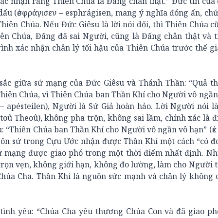
 xác nhận rằng Thiên Chúa là Đấng chân thật.” Đức tin của
dấu (ἐσφράγισεν – esphrágisen, mang ý nghĩa đóng ấn, ch
hiên Chúa. Nếu Đức Giêsu là lời nói dối, thì Thiên Chúa cũ
iên Chúa, Đấng đã sai Người, cũng là Đấng chân thật và t
rình xác nhận chân lý tối hậu của Thiên Chúa trước thế gi
u sắc giữa sứ mạng của Đức Giêsu và Thánh Thần: “Quả t
Thiên Chúa, vì Thiên Chúa ban Thần Khí cho Người vô ngần
 apésteilen), Người là Sứ Giả hoàn hảo. Lời Người nói là
toû Theoû), không pha trộn, không sai lầm, chính xác là 
: “Thiên Chúa ban Thần Khí cho Người vô ngần vô hạn” (ἐκ
gôn sứ trong Cựu Ước nhận được Thần Khí một cách “có đ
sứ mạng được giao phó trong một thời điểm nhất định. N
trọn vẹn, không giới hạn, không đo lường, làm cho Người 
 Chúa Cha. Thần Khí là nguồn sức mạnh và chân lý không 
tình yêu: “Chúa Cha yêu thương Chúa Con và đã giao ph