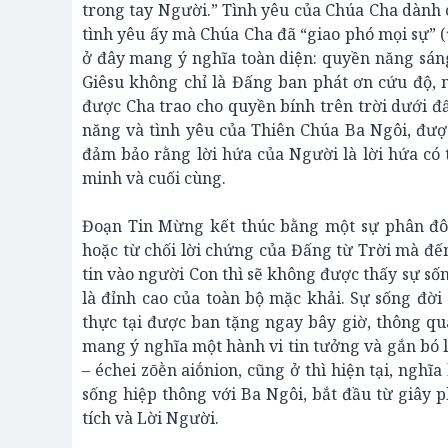
trong tay Người.” Tình yêu của Chúa Cha dành c
tình yêu ấy mà Chúa Cha đã “giao phó mọi sự” 
ở đây mang ý nghĩa toàn diện: quyền năng sáng
Giêsu không chỉ là Đấng ban phát ơn cứu độ, 
được Cha trao cho quyền bính trên trời dưới đấ
năng và tình yêu của Thiên Chúa Ba Ngôi, đượ
đảm bảo rằng lời hứa của Người là lời hứa có 
minh và cuối cùng.
Đoạn Tin Mừng kết thúc bằng một sự phân đôi 
hoặc từ chối lời chứng của Đấng từ Trời mà đến
tin vào người Con thì sẽ không được thấy sự số
là đỉnh cao của toàn bộ mặc khải. Sự sống đời
thực tại được ban tặng ngay bây giờ, thông qua 
mang ý nghĩa một hành vi tin tưởng và gắn bó l
– échei zōḕn aiṓnion, cũng ở thì hiện tại, nghĩa
sống hiệp thông với Ba Ngôi, bắt đầu từ giây
tích và Lời Người.