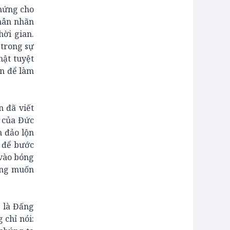
hứng cho
nhân nhãn
hời gian.
 trong sự
hật tuyệt
ến để làm
n đã viết
 của Đức
m đảo lộn
o để bước
 vào bóng
hông muốn
a là Đấng
 chỉ nói: