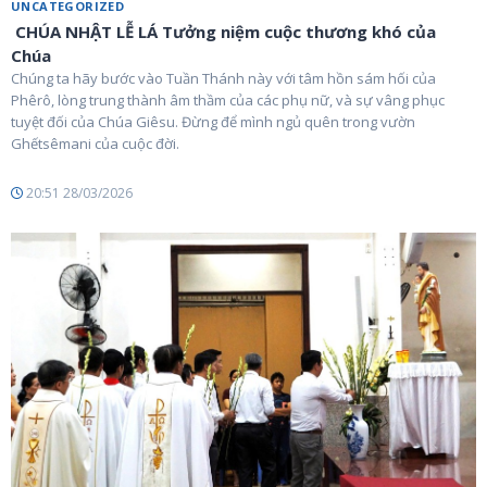
UNCATEGORIZED
CHÚA NHẬT LỄ LÁ Tưởng niệm cuộc thương khó của
Chúa
Chúng ta hãy bước vào Tuần Thánh này với tâm hồn sám hối của
Phêrô, lòng trung thành âm thầm của các phụ nữ, và sự vâng phục
tuyệt đối của Chúa Giêsu. Đừng để mình ngủ quên trong vườn
Ghếtsêmani của cuộc đời.
20:51 28/03/2026