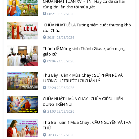
CHÚA NHẬT TUẦN XVI – TN : Hãy cứ để cả hai
cùng lớn lên cho tới mùa gặt
08:21 18/07/2026
CHÚA NHẬT LỄ LÁ Tưởng niệm cuộc thương khó
của Chúa
20:51 28/03/2026
Thánh lễ Mừng kính Thánh Giuse, bổn mạng
giáo xứ
09:06 21/03/2026
Thứ Bảy Tuần 4 Mùa Chay : SỰ PHÂN RẼ VÀ
LƯỠNG LỰ TRƯỚC LỜI CHÂN LÝ
22:24 20/03/2026
CHÚA NHẬT II MÙA CHAY : CHÚA GIÊSU HIỂN
DUNG TRÊN NÚI
21:03 28/02/2026
Thứ Ba Tuần 1 Mùa Chay : CẦU NGUYỆN VÀ THA
THỨ
20:33 23/02/2026