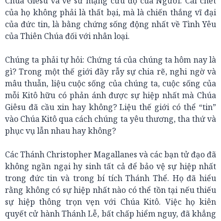
Chúa Giêsu và về sứ mạng cứu độ của Người. Cái chết
của họ không phải là thất bại, mà là chiến thắng vĩ đại
của đức tin, là bằng chứng sống động nhất về Tình Yêu
của Thiên Chúa đối với nhân loại.
Chúng ta phải tự hỏi: Chứng tá của chúng ta hôm nay là
gì? Trong một thế giới đầy rẫy sự chia rẽ, nghi ngờ và
mâu thuẫn, liệu cuộc sống của chúng ta, cuộc sống của
mỗi Kitô hữu có phản ánh được sự hiệp nhất mà Chúa
Giêsu đã cầu xin hay không? Liệu thế giới có thể “tin”
vào Chúa Kitô qua cách chúng ta yêu thương, tha thứ và
phục vụ lẫn nhau hay không?
Các Thánh Christopher Magallanes và các bạn tử đạo đã
không ngần ngại hy sinh tất cả để bảo vệ sự hiệp nhất
trong đức tin và trong bí tích Thánh Thể. Họ đã hiểu
rằng không có sự hiệp nhất nào có thể tồn tại nếu thiếu
sự hiệp thông trọn vẹn với Chúa Kitô. Việc họ kiên
quyết cử hành Thánh Lễ, bất chấp hiểm nguy, đã khẳng