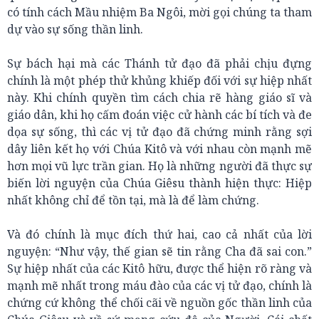
có tính cách Mầu nhiệm Ba Ngôi, mời gọi chúng ta tham
dự vào sự sống thần linh.
Sự bách hại mà các Thánh tử đạo đã phải chịu đựng
chính là một phép thử khủng khiếp đối với sự hiệp nhất
này. Khi chính quyền tìm cách chia rẽ hàng giáo sĩ và
giáo dân, khi họ cấm đoán việc cử hành các bí tích và đe
dọa sự sống, thì các vị tử đạo đã chứng minh rằng sợi
dây liên kết họ với Chúa Kitô và với nhau còn mạnh mẽ
hơn mọi vũ lực trần gian. Họ là những người đã thực sự
biến lời nguyện của Chúa Giêsu thành hiện thực: Hiệp
nhất không chỉ để tồn tại, mà là để làm chứng.
Và đó chính là mục đích thứ hai, cao cả nhất của lời
nguyện: “Như vậy, thế gian sẽ tin rằng Cha đã sai con.”
Sự hiệp nhất của các Kitô hữu, được thể hiện rõ ràng và
mạnh mẽ nhất trong máu đào của các vị tử đạo, chính là
chứng cứ không thể chối cãi về nguồn gốc thần linh của