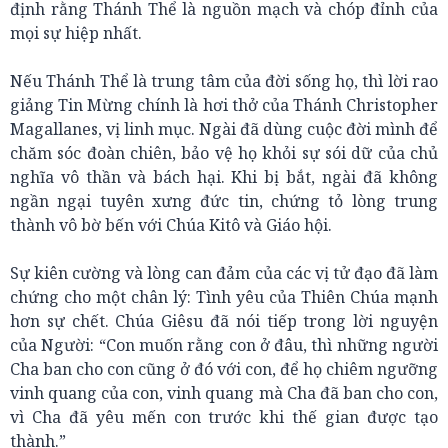
định rằng Thánh Thể là nguồn mạch và chóp đỉnh của
mọi sự hiệp nhất.
Nếu Thánh Thể là trung tâm của đời sống họ, thì lời rao
giảng Tin Mừng chính là hơi thở của Thánh Christopher
Magallanes, vị linh mục. Ngài đã dùng cuộc đời mình để
chăm sóc đoàn chiên, bảo vệ họ khỏi sự sói dữ của chủ
nghĩa vô thần và bách hại. Khi bị bắt, ngài đã không
ngần ngại tuyên xưng đức tin, chứng tỏ lòng trung
thành vô bờ bến với Chúa Kitô và Giáo hội.
Sự kiên cường và lòng can đảm của các vị tử đạo đã làm
chứng cho một chân lý: Tình yêu của Thiên Chúa mạnh
hơn sự chết. Chúa Giêsu đã nói tiếp trong lời nguyện
của Người: “Con muốn rằng con ở đâu, thì những người
Cha ban cho con cũng ở đó với con, để họ chiêm ngưỡng
vinh quang của con, vinh quang mà Cha đã ban cho con,
vì Cha đã yêu mến con trước khi thế gian được tạo
thành.”