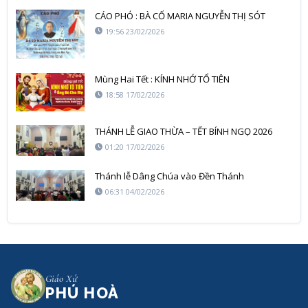
CÁO PHÓ : BÀ CỐ MARIA NGUYỄN THỊ SÓT
19:56 23/02/2026
Mùng Hai Tết : KÍNH NHỚ TỔ TIÊN
18:58 17/02/2026
THÁNH LỄ GIAO THỪA – TẾT BÍNH NGỌ 2026
01:20 17/02/2026
Thánh lễ Dâng Chúa vào Đền Thánh
06:31 04/02/2026
Giáo Xứ
PHÚ HOÀ