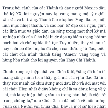
Trong bối cảnh của các Thánh tử đạo người Mexico đầu
thế kỷ XX, lời nguyện này lại càng mang một ý nghĩa
sâu sắc và bi tráng. Thánh Christopher Magallanes, một
linh mục nhiệt thành, và các bạn tử đạo của ngài, gồm
các linh mục và giáo dân, đã sống trong một thời kỳ mà
sự hiệp nhất của Giáo hội bị đe dọa nghiêm trọng bởi sự
bách hại và chủ nghĩa thế tục. Tuy nhiên, thay vì tan rã
hay chối bỏ đức tin, họ đã chọn con đường tử đạo, biến
cái chết của mình thành tiếng “Amen” vang vọng và
hùng hồn nhất cho lời nguyện của Thầy Chí Thánh.
Chính trong sự hiệp nhất với Chúa Kitô, Đấng đã hiến tế
mạng sống mình trên thập giá, mà các vị tử đạo đã tìm
thấy sức mạnh để chịu đựng mọi đau khổ và đối mặt với
cái chết. Hiệp nhất ở đây không chỉ là sự đồng lòng về ý
chí, mà là sự hiệp thông sâu xa trong bản thể, là việc “ở
trong chúng ta,” như Chúa Giêsu đã mô tả về mối tương
quan của Người với Chúa Cha. Đây là một sự hiệp nhất