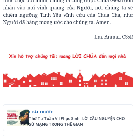
thúc cuộc đời mình, chúng ta cũng được Chúa Giêsu đón
nhận vào nơi vinh quang của Người, nơi chúng ta sẽ
chiêm ngưỡng Tình Yêu vĩnh cửu của Chúa Cha, như
Người đã hằng mong ước cho chúng ta. Amen.
Lm. Anmai, CSsR
BÀI TRƯỚC
Thứ Tư Tuần VII Phục Sinh : LỜI CẦU NGUYỆN CHO
SỨ MẠNG TRONG THẾ GIAN