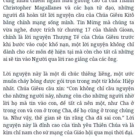
cùng nhau chiêm ngắm mẫu gương cao cả của Thánh
Christopher Magallanes và các bạn tử đạo, những
người đã hoàn tất lời nguyện cầu của Chúa Giêsu Kitô
bằng chính mạng sống mình. Tin Mừng mà chúng ta
vừa nghe, được trích từ chương 17 của thánh Gioan,
chính là lời nguyện Thượng Tế của Chúa Giêsu trước
khi bước vào cuộc khổ nạn, một lời nguyện không chỉ
dành cho các môn đệ hiện tại mà còn cho tất cả những
ai sẽ tin vào Người qua lời rao giảng của các ông.
Lời nguyện này là một di chúc thiêng liêng, một ước
muốn cháy bỏng được gói trọn trong một từ khóa: Hiệp
nhất. Chúa Giêsu cầu xin: “Con không chỉ cầu nguyện
cho những người này, nhưng còn cho những người nhờ
lời họ mà tin vào con, để tất cả nên một, như Cha ở
trong con và con ở trong Cha, để họ cũng ở trong chúng
ta. Như vậy, thế gian sẽ tin rằng Cha đã sai con.” Lời
nguyện này là đỉnh cao của tình yêu Thiên Chúa và là
kim chỉ nam cho sứ mạng của Giáo hội qua mọi thời đại.