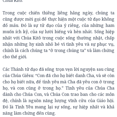
Chúa Kitô.
Trong cuộc chiến thiêng liêng hằng ngày, chúng ta
cũng được mời gọi để thực hiện một cuộc tử đạo không
đổ máu. Đó là sự tử đạo của ý riêng, của những ham
muốn ích kỷ, của sự lười biếng và hèn nhát. Sống hiệp
nhất với Chúa Kitô trong cuộc sống thường nhật, chấp
nhận những hy sinh nhỏ bé vì tình yêu và sự phục vụ,
chính là cách chúng ta “ở trong chúng ta” và làm chứng
cho thế giới.
Các Thánh tử đạo đã sống trọn vẹn lời nguyện sau cùng
của Chúa Giêsu: “Con đã cho họ biết danh Cha, và sẽ còn
cho họ biết nữa, để tình yêu mà Cha đã yêu con ở trong
họ, và con cũng ở trong họ.” Tình yêu của Chúa Cha
dành cho Chúa Con, và Chúa Con trao ban cho các môn
đệ, chính là nguồn năng lượng vĩnh cửu của Giáo hội.
Đó là Tình Yêu mang lại sự sống, sự hiệp nhất và khả
năng làm chứng đến cùng.