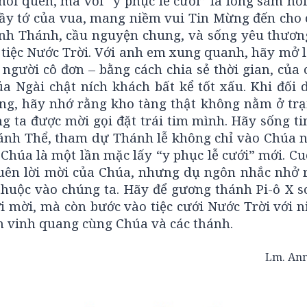
ói quen, mà với “y phục lễ cưới” là lòng sám hố
ầy tớ của vua, mang niềm vui Tin Mừng đến cho c
nh Thánh, cầu nguyện chung, và sống yêu thương
tiệc Nước Trời. Với anh em xung quanh, hãy mở l
gười cô đơn – bằng cách chia sẻ thời gian, của 
a Ngài chật ních khách bất kể tốt xấu. Khi đối 
ng, hãy nhớ rằng kho tàng thật không nằm ở trạ
g ta được mời gọi đặt trái tim mình. Hãy sống ti
ánh Thể, tham dự Thánh lễ không chỉ vào Chúa 
p Chúa là một lần mặc lấy “y phục lễ cưới” mới. C
quên lời mời của Chúa, nhưng dụ ngôn nhắc nhở 
 thuộc vào chúng ta. Hãy để gương thánh Pi-ô X s
i mời, mà còn bước vào tiệc cưới Nước Trời với n
n vinh quang cùng Chúa và các thánh.
Lm. Anm