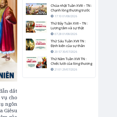
Chúa nhật Tuần XVIII – TN :
Chạnh lòng thương trước
cơn đói của nhân loại
17:10 01/08/2026
Thứ Bảy Tuần XVII – TN :
Lương tâm và sự thật
không thể bị giết chết
07:28 01/08/2026
Thứ Sáu Tuần XVII TN :
Định kiến của sự thân
quen và mầu nhiệm của
20:57 30/07/2026
Thiên Chúa
Thứ Năm Tuần XVII TN :
Chiếc lưới của lòng thương
xót và sự công thẳng
21:01 29/07/2026
dẫn dắt
 vụ cho
dụ ngôn
úa Giêsu
iệm của