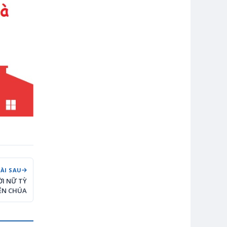
BÀI SAU
ỜI NỮ TỲ
ÊN CHÚA