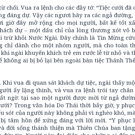
 chối. Vua ra lệnh cho các đầy tớ: “Tiệc cưới đã
g đáng dự. Vậy các ngươi hãy ra các ngả đường, 
mời giờ đây mở rộng cho mọi người, bất kể tốt xấ
khách dự – một dấu chỉ của lòng thương xót vô b
i trừ khỏi Nước Ngài. Đây chính là Tin Mừng cứ
g chỉ dành cho một nhóm người, mà cho toàn t
y khi ngài khuyến khích trẻ em rước lễ từ nhỏ và 
 không ai bị bỏ lại bên ngoài bàn tiệc Thánh Thể
 Khi vua đi quan sát khách dự tiệc, ngài thấy m
gười ấy lặng thinh, và vua ra lệnh trói tay chân
bất ngờ: tại sao một người được mời từ ngả đường
ưới? Trong văn hóa Do Thái thời bấy giờ, y phục
ếu sót của người này không phải vì nghèo khó, m
ị tâm hồn để xứng đáng với lời mời. “Y phục l
 và đời sống thánh thiện mà Thiên Chúa ban tặng