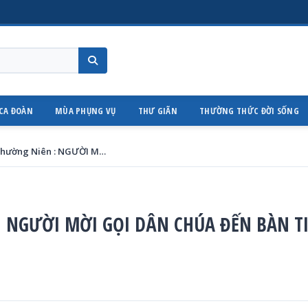
CA ĐOÀN
MÙA PHỤNG VỤ
THƯ GIÃN
THƯỜNG THỨC ĐỜI SỐNG
Thứ Năm Tuần XX Thường Niên : NGƯỜI MỜI GỌI DÂN CHÚA ĐẾN BÀN TIỆC THIÊN QUỐC
: NGƯỜI MỜI GỌI DÂN CHÚA ĐẾN BÀN T