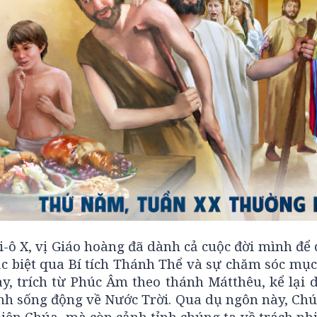
-ô X, vị Giáo hoàng đã dành cả cuộc đời mình để 
ặc biệt qua Bí tích Thánh Thể và sự chăm sóc mục
 trích từ Phúc Âm theo thánh Mátthêu, kể lại 
ảnh sống động về Nước Trời. Qua dụ ngôn này, Ch
hiên Chúa, mà còn cảnh tỉnh chúng ta về trách nh