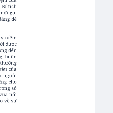
 Bí tích
 mời gọi
đáng để
đầy niềm
mời được
 ông đến
g, buôn
 thường
 yêu của
n người
ưng cho
rong số
vua nổi
áo về sự