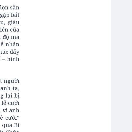
 dọn sẵn
gặp bất
u, giàu
iên của
u độ mà
hể nhân
thúc đẩy
 – hình
ột người
 anh ta,
 lại bị
 lễ cưới
à vì anh
ễ cưới”
 qua Bí