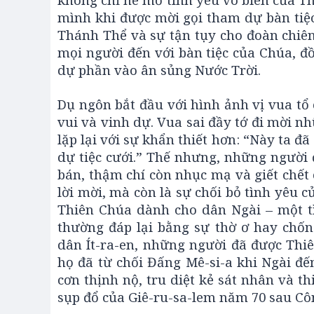
mình khi được mời gọi tham dự bàn tiệc 
Thánh Thể và sự tận tụy cho đoàn chiên,
mọi người đến với bàn tiệc của Chúa, đ
dự phần vào ân sủng Nước Trời.
Dụ ngôn bắt đầu với hình ảnh vị vua tổ 
vui và vinh dự. Vua sai đầy tớ đi mời n
lặp lại với sự khẩn thiết hơn: “Này ta đã
dự tiệc cưới.” Thế nhưng, những người 
bán, thậm chí còn nhục mạ và giết chết
lời mời, mà còn là sự chối bỏ tình yêu 
Thiên Chúa dành cho dân Ngài – một t
thường đáp lại bằng sự thờ ơ hay chốn
dân Ít-ra-en, những người đã được Thi
họ đã từ chối Đấng Mê-si-a khi Ngài đế
cơn thịnh nộ, tru diệt kẻ sát nhân và t
sụp đổ của Giê-ru-sa-lem năm 70 sau Cô