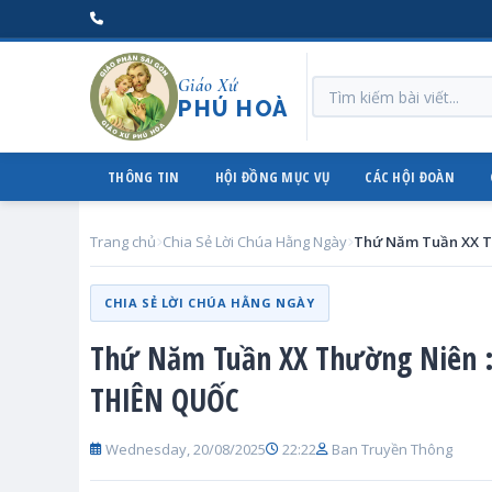
Giáo Xứ
PHÚ HOÀ
THÔNG TIN
HỘI ĐỒNG MỤC VỤ
CÁC HỘI ĐOÀN
Trang chủ
Chia Sẻ Lời Chúa Hằng Ngày
CHIA SẺ LỜI CHÚA HẰNG NGÀY
Thứ Năm Tuần XX Thường Niên 
THIÊN QUỐC
Wednesday, 20/08/2025
22:22
Ban Truyền Thông