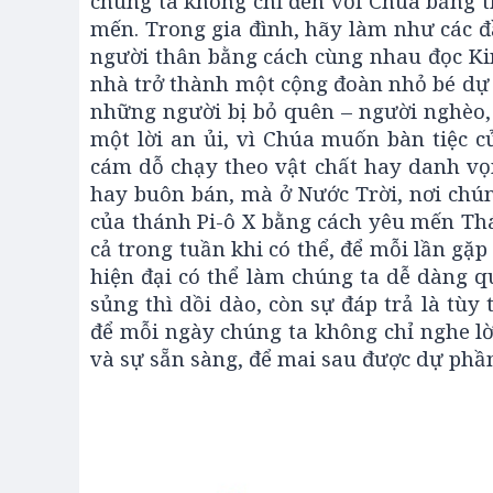
chúng ta không chỉ đến với Chúa bằng th
mến. Trong gia đình, hãy làm như các đ
người thân bằng cách cùng nhau đọc Ki
nhà trở thành một cộng đoàn nhỏ bé dự 
những người bị bỏ quên – người nghèo, n
một lời an ủi, vì Chúa muốn bàn tiệc củ
cám dỗ chạy theo vật chất hay danh vọ
hay buôn bán, mà ở Nước Trời, nơi chún
của thánh Pi-ô X bằng cách yêu mến Th
cả trong tuần khi có thể, để mỗi lần gặ
hiện đại có thể làm chúng ta dễ dàng 
sủng thì dồi dào, còn sự đáp trả là tùy
để mỗi ngày chúng ta không chỉ nghe lờ
và sự sẵn sàng, để mai sau được dự phầ