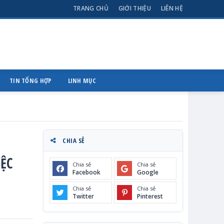
TRANG CHỦ
GIỚI THIỆU
LIÊN HỆ
TIN TỔNG HỢP
LINH MỤC
CHIA SẺ
IỆC
Chia sẻ
Chia sẻ
Facebook
Google
Chia sẻ
Chia sẻ
Twitter
Pinterest