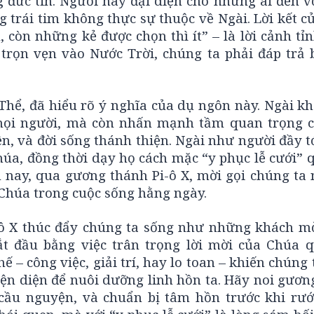
g đức tin. Người này đại diện cho những ai đến v
g trái tim không thực sự thuộc về Ngài. Lời kết 
, còn những kẻ được chọn thì ít” – là lời cảnh tỉ
trọn vẹn vào Nước Trời, chúng ta phải đáp trả 
Thể, đã hiểu rõ ý nghĩa của dụ ngôn này. Ngài kh
mọi người, mà còn nhấn mạnh tầm quan trọng c
n, và đời sống thánh thiện. Ngài như người đầy t
úa, đồng thời dạy họ cách mặc “y phục lễ cưới” 
 nay, qua gương thánh Pi-ô X, mời gọi chúng ta n
 Chúa trong cuộc sống hằng ngày.
ô X thúc đẩy chúng ta sống như những khách m
ắt đầu bằng việc trân trọng lời mời của Chúa 
 – công việc, giải trí, hay lo toan – khiến chúng 
iện diện để nuôi dưỡng linh hồn ta. Hãy noi gươ
, cầu nguyện, và chuẩn bị tâm hồn trước khi rước