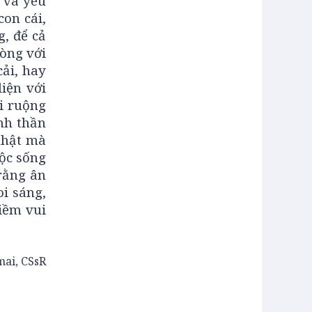
i và yêu
on cái,
, để cả
òng với
cải, hay
diện với
i ruộng
nh thần
nhật mà
uộc sống
rằng ân
oi sáng,
iềm vui
ai, CSsR