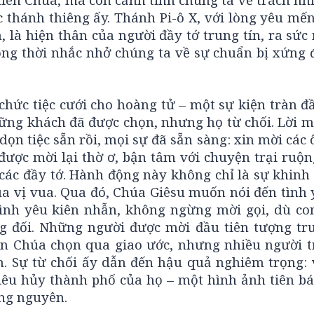
thánh thiêng ấy. Thánh Pi-ô X, với lòng yêu mến
 là hiện thân của người đầy tớ trung tín, ra sức
ồng thời nhắc nhở chúng ta về sự chuẩn bị xứng 
chức tiệc cưới cho hoàng tử – một sự kiện tràn 
hững khách đã được chọn, nhưng họ từ chối. Lời 
 dọn tiệc sẵn rồi, mọi sự đã sẵn sàng: xin mời các
được mời lại thờ ơ, bận tâm với chuyện trại ruộn
 các đầy tớ. Hành động này không chỉ là sự khinh
của vị vua. Qua đó, Chúa Giêsu muốn nói đến tình
ình yêu kiên nhẫn, không ngừng mời gọi, dù co
g đối. Những người được mời đầu tiên tượng tr
ên Chúa chọn qua giao ước, nhưng nhiều người t
n. Sự từ chối ấy dẫn đến hậu quả nghiêm trọng: 
hiêu hủy thành phố của họ – một hình ảnh tiên b
ng nguyên.