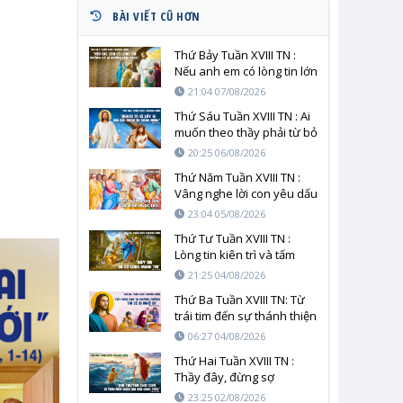
BÀI VIẾT CŨ HƠN
Thứ Bảy Tuần XVIII TN :
Nếu anh em có lòng tin lớn
bằng hạt cải
21:04 07/08/2026
Thứ Sáu Tuần XVIII TN : Ai
muốn theo thầy phải từ bỏ
chính mình
20:25 06/08/2026
Thứ Năm Tuần XVIII TN :
Vâng nghe lời con yêu dấu
23:04 05/08/2026
Thứ Tư Tuần XVIII TN :
Lòng tin kiên trì và tấm
lòng người mẹ trước tình
21:25 04/08/2026
yêu cứu độ
Thứ Ba Tuần XVIII TN: Từ
trái tim đến sự thánh thiện
06:27 04/08/2026
Thứ Hai Tuần XVIII TN :
Thầy đây, đừng sợ
23:25 02/08/2026