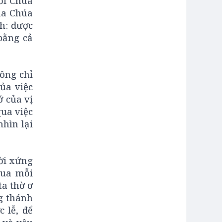
ới Chúa
của Chúa
nh: được
bằng cả
ông chỉ
ủa việc
ớ của vị
qua việc
hìn lại
ời xứng
qua mỗi
ta thờ ơ
ng thánh
 lễ, để