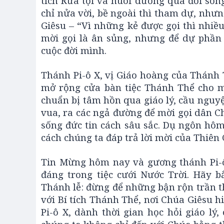
tích Rửa tội và nuôi dưỡng qua đời sốn
chỉ nửa vời, bề ngoài thì tham dự, nhưn
Giêsu – “Vì những kẻ được gọi thì nhiều
mời gọi là ân sủng, nhưng để dự phần 
cuộc đời mình.
Thánh Pi-ô X, vị Giáo hoàng của Thánh 
mở rộng cửa bàn tiệc Thánh Thể cho 
chuẩn bị tâm hồn qua giáo lý, cầu nguyệ
vua, ra các ngả đường để mời gọi dân Ch
sống đức tin cách sâu sắc. Dụ ngôn hôm
cách chúng ta đáp trả lời mời của Thiên
Tin Mừng hôm nay và gương thánh Pi-
đáng trong tiệc cưới Nước Trời. Hãy b
Thánh lễ: đừng để những bận rộn trần thế
với Bí tích Thánh Thể, nơi Chúa Giêsu h
Pi-ô X, dành thời gian học hỏi giáo lý