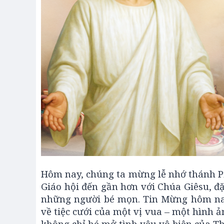
Hôm nay, chúng ta mừng lễ nhớ thánh Pi
Giáo hội đến gần hơn với Chúa Giêsu, đ
những người bé mọn. Tin Mừng hôm nay,
về tiệc cưới của một vị vua – một hình 
không chỉ hé mở tình yêu vô biên của T