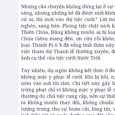
Nhưng câu chuyện không dừng lại ở sự từ
sàng, nhưng những kẻ đã được mời khôn
cứ ai, thì mời vào dự tiệc cưới.” Lời 
nghèo, sang hèn. Phòng tiệc chật ních 
Thiên Chúa, Đấng không muốn ai bị loạ
Chúa Giêsu mang đến: ơn cứu rỗi khôn
loại. Thánh Pi-ô X đã sống tinh thần nà
việc tham dự Thánh lễ thường xuyên, để
ảnh cụ thể của tiệc cưới Nước Trời.
Tuy nhiên, dụ ngôn không kết thúc ở đó.
không mặc y phục lễ cưới. Khi bị hỏi, n
ném vào nơi tối tăm. Chi tiết này gây 
trừng phạt chỉ vì không mặc y phục lễ c
thường do chủ tiệc cung cấp, nên sự thi
ta không muốn thay đổi, không chuẩn b
tượng trưng cho sự hoán cải, lòng tin,