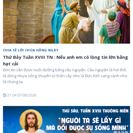
CHIA SẺ LỜI CHÚA HẰNG NGÀY
Thứ Bảy Tuần XVIII TN : Nếu anh em có lòng tin lớn bằng
hạt cải
Đức tin cần được nuôi dưỡng bằng cầu nguyện. Cầu nguyện là hơi thở,
là dòng nhựa sống chuyển từ thân cây nho là Đức Kitô sang cành nho
là chúng ta.
21:04 07/08/2026