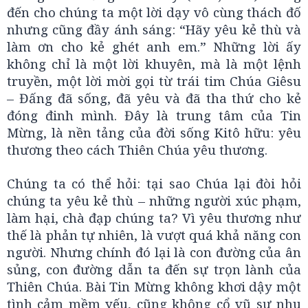
đến cho chúng ta một lời dạy vô cùng thách đố
nhưng cũng đầy ánh sáng: “Hãy yêu kẻ thù và
làm ơn cho kẻ ghét anh em.” Những lời ấy
không chỉ là một lời khuyên, mà là một lệnh
truyền, một lời mời gọi từ trái tim Chúa Giêsu
– Đấng đã sống, đã yêu và đã tha thứ cho kẻ
đóng đinh mình. Đây là trung tâm của Tin
Mừng, là nền tảng của đời sống Kitô hữu: yêu
thương theo cách Thiên Chúa yêu thương.
Chúng ta có thể hỏi: tại sao Chúa lại đòi hỏi
chúng ta yêu kẻ thù – những người xúc phạm,
làm hại, chà đạp chúng ta? Vì yêu thương như
thế là phản tự nhiên, là vượt quá khả năng con
người. Nhưng chính đó lại là con đường của ân
sủng, con đường dẫn ta đến sự trọn lành của
Thiên Chúa. Bài Tin Mừng không khơi dậy một
tình cảm mềm yếu, cũng không cổ vũ sự nhu