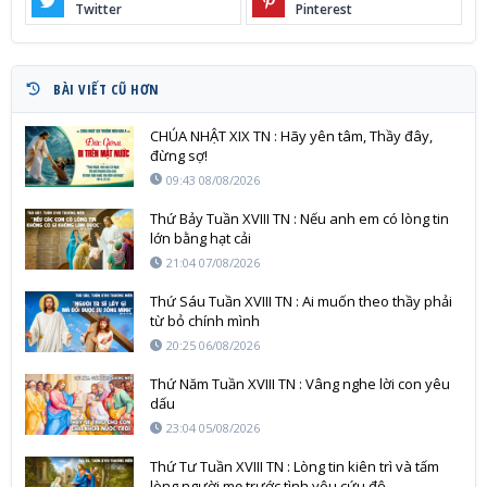
Twitter
Pinterest
BÀI VIẾT CŨ HƠN
CHÚA NHẬT XIX TN : Hãy yên tâm, Thầy đây,
đừng sợ!
09:43 08/08/2026
Thứ Bảy Tuần XVIII TN : Nếu anh em có lòng tin
lớn bằng hạt cải
21:04 07/08/2026
Thứ Sáu Tuần XVIII TN : Ai muốn theo thầy phải
từ bỏ chính mình
20:25 06/08/2026
Thứ Năm Tuần XVIII TN : Vâng nghe lời con yêu
dấu
23:04 05/08/2026
Thứ Tư Tuần XVIII TN : Lòng tin kiên trì và tấm
lòng người mẹ trước tình yêu cứu độ