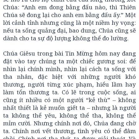
Chúa: “Anh em đong bằng đấu nào, thì Thiên
Chúa sẽ đong lại cho anh em bằng đấu ấy.” Một
lời cảnh tỉnh nhưng cũng là một niềm hy vọng:
nếu ta sống quảng đại, bao dung, Chúa cũng sẽ
dành cho ta sự độ lượng không thể đo lường.
Chúa Giêsu trong bài Tin Mừng hôm nay đang
đặt vào tay chúng ta một chiếc gương soi: để
nhìn lại chính mình, nhìn lại cách ta sống với
tha nhân, đặc biệt với những người khó
thương, người từng xúc phạm, hiểu lầm hay
làm tổn thương ta. Có lẽ trong cuộc sống, ai
cũng ít nhiều có một người “kẻ thù” – không
nhất thiết là kẻ muốn giết ta – nhưng là người
ta không thể yêu, không thể tha, không thể
mỉm cười. Nhưng chính nơi đó, Chúa đang chờ
ta. Chính nơi vết thương, tình yêu có thể đâm
chồi. Chính nơi tha thứ, ta được giải thoát. Và