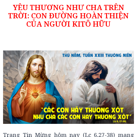
YÊU THƯƠNG NHƯ CHA TRÊN
TRỜI: CON ĐƯỜNG HOÀN THIỆN
CỦA NGƯỜI KITÔ HỮU
Trang Tin Mừng hôm nay (Lc 6,27-38) mang