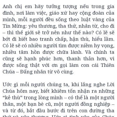
Anh chị em hãy tưởng tượng nếu trong gia
đình, nơi làm việc, giáo xứ hay cộng đoàn của
mình, mỗi người đều sống theo luật vàng của
Tin Mừng: yêu thương, tha thứ, nhân từ, cho đi
– thì thế giới sẽ trở nên như thế nào? Có lẽ sẽ
bớt đi biết bao tranh chấp, hận thù, hiểu lầm.
Có lẽ sẽ có nhiều người tìm được niềm hy vọng,
nhiều tâm hồn được chữa lành. Và chính ta
cũng sẽ hạnh phúc hơn, thanh thản hơn, vì
được sống thật với ơn gọi làm con cái Thiên
Chúa – Đấng nhân từ vô cùng.
Ước gì mỗi người chúng ta, khi lắng nghe Lời
Chúa hôm nay, biết khiêm tốn nhận ra những
“kẻ thù” trong lòng mình – có thể là một người
thân, một bạn bè cũ, một người đồng nghiệp –
và từ đó, bắt đầu bước đi trên con đường tha
thứ và yêu thương. Ước gì tình yêu của Chúa