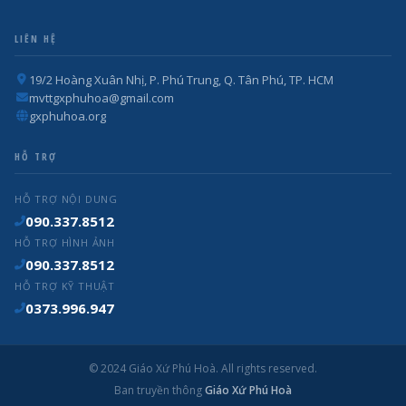
LIÊN HỆ
19/2 Hoàng Xuân Nhị, P. Phú Trung, Q. Tân Phú, TP. HCM
mvttgxphuhoa@gmail.com
gxphuhoa.org
HỖ TRỢ
HỖ TRỢ NỘI DUNG
090.337.8512
HỖ TRỢ HÌNH ẢNH
090.337.8512
HỖ TRỢ KỸ THUẬT
0373.996.947
© 2024 Giáo Xứ Phú Hoà. All rights reserved.
Ban truyền thông
Giáo Xứ Phú Hoà