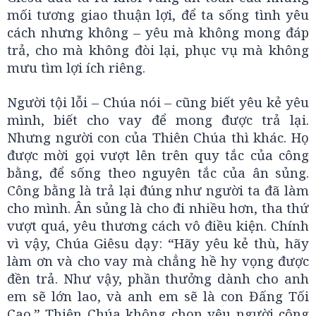
mối tương giao thuận lợi, để ta sống tình yêu
cách nhưng không – yêu mà không mong đáp
trả, cho mà không đòi lại, phục vụ mà không
mưu tìm lợi ích riêng.
Người tội lỗi – Chúa nói – cũng biết yêu kẻ yêu
mình, biết cho vay để mong được trả lại.
Nhưng người con của Thiên Chúa thì khác. Họ
được mời gọi vượt lên trên quy tắc của công
bằng, để sống theo nguyên tắc của ân sủng.
Công bằng là trả lại đúng như người ta đã làm
cho mình. Ân sủng là cho đi nhiều hơn, tha thứ
vượt quá, yêu thương cách vô điều kiện. Chính
vì vậy, Chúa Giêsu dạy: “Hãy yêu kẻ thù, hãy
làm ơn và cho vay mà chẳng hề hy vọng được
đền trả. Như vậy, phần thưởng dành cho anh
em sẽ lớn lao, và anh em sẽ là con Đấng Tối
Cao.” Thiên Chúa không chọn yêu người công