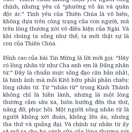
chính, nhưng yêu cả “phường vô ân và quân
độc ác.” Tình yêu của Thiên Chúa là vô biên,
không dựa trên công trạng của con người, mà
trên lòng thương xót vô điều kiện của Ngài. Và
khi chúng ta sống như thế, ta mới thật sự là
con của Thiên Chúa.
Đỉnh cao của bài Tin Mừng là lời mời gọi: “Hãy
có lòng nhân từ như Cha anh em là Đấng nhân
từ.” Đây là chuẩn mực sống đạo căn bản nhất,
là hình ảnh mà mỗi Kitô hữu phải phản chiếu:
lòng nhân từ. Từ “nhân từ” trong Kinh Thánh
không chỉ là hiền lành, nhưng là một lòng
thương cảm sâu xa, luôn hướng đến tha thứ,
nâng đỡ, phục hồi. Một người sống nhân từ là
người không xét đoán, không lên án, nhưng
tha thứ và quảng đại. Và chính sự nhân từ ấy
sẽ mở ra cho họ cánh cửa của lòng thương xót