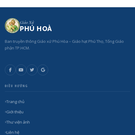
Giáo Xứ
PHÚ HOÀ
Ban truyền thông Giáo xứ Phú Hòa – Giáo hạt Phú Thọ, Tổng Giáo
phận TP.HCM.
ĐIỀU HƯỚNG
Trang chủ
Giới thiệu
Thư viện ảnh
Liên hệ