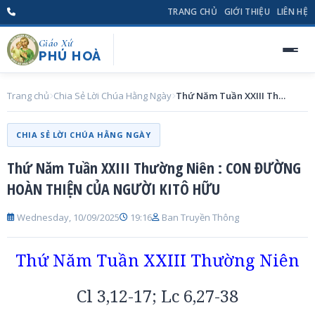
TRANG CHỦ
GIỚI THIỆU
LIÊN HỆ
Giáo Xứ
PHÚ HOÀ
Trang chủ
Chia Sẻ Lời Chúa Hằng Ngày
Thứ Năm Tuần XXIII Thường Niên : CON ĐƯỜNG HOÀN THIỆN CỦA NGƯỜI KITÔ HỮU
CHIA SẺ LỜI CHÚA HẰNG NGÀY
Thứ Năm Tuần XXIII Thường Niên : CON ĐƯỜNG
HOÀN THIỆN CỦA NGƯỜI KITÔ HỮU
Wednesday, 10/09/2025
19:16
Ban Truyền Thông
Thứ Năm Tuần XXIII Thường Niên
Cl 3,12-17; Lc 6,27-38