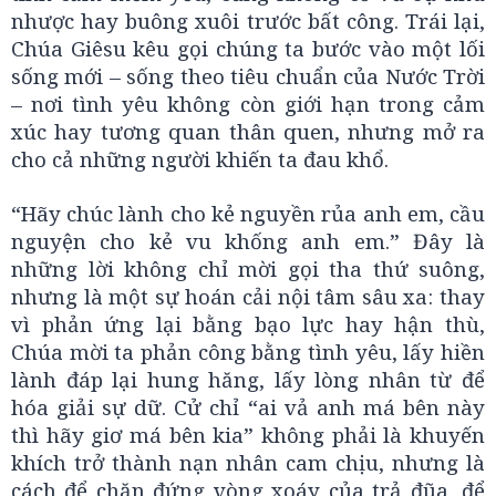
nhược hay buông xuôi trước bất công. Trái lại,
Chúa Giêsu kêu gọi chúng ta bước vào một lối
sống mới – sống theo tiêu chuẩn của Nước Trời
– nơi tình yêu không còn giới hạn trong cảm
xúc hay tương quan thân quen, nhưng mở ra
cho cả những người khiến ta đau khổ.
“Hãy chúc lành cho kẻ nguyền rủa anh em, cầu
nguyện cho kẻ vu khống anh em.” Đây là
những lời không chỉ mời gọi tha thứ suông,
nhưng là một sự hoán cải nội tâm sâu xa: thay
vì phản ứng lại bằng bạo lực hay hận thù,
Chúa mời ta phản công bằng tình yêu, lấy hiền
lành đáp lại hung hăng, lấy lòng nhân từ để
hóa giải sự dữ. Cử chỉ “ai vả anh má bên này
thì hãy giơ má bên kia” không phải là khuyến
khích trở thành nạn nhân cam chịu, nhưng là
cách để chặn đứng vòng xoáy của trả đũa, để