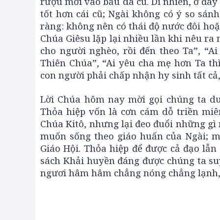
rượu mới vào bầu da cũ. Dĩ nhiên, ở đây
tốt hơn cái cũ; Ngài không có ý so sán
ràng: không nên có thái độ nước đôi hoặ
Chúa Giêsu lặp lại nhiều lần khi nêu ra 
cho người nghèo, rồi đến theo Ta”, “A
Thiên Chúa”, “Ai yêu cha mẹ hơn Ta th
con người phải chấp nhận hy sinh tất c
Lời Chúa hôm nay mời gọi chúng ta duy
Thỏa hiệp vốn là cơn cám dỗ triền mi
Chúa Kitô, nhưng lại đeo đuổi những gì 
muốn sống theo giáo huấn của Ngài; m
Giáo Hội. Thỏa hiệp để được cả đạo lẫn
sách Khải huyền đáng được chúng ta su
ngươi hâm hâm chẳng nóng chẳng lạnh,