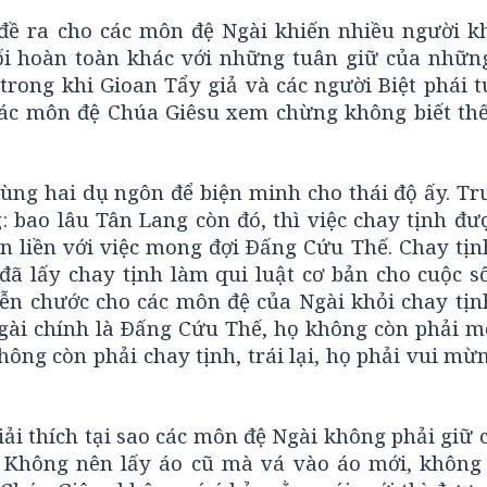
đề ra cho các môn đệ Ngài khiến nhiều người kh
ối hoàn toàn khác với những tuân giữ của nhữn
 trong khi Gioan Tẩy giả và các người Biệt phái 
 các môn đệ Chúa Giêsu xem chừng không biết thế
ng hai dụ ngôn để biện minh cho thái độ ấy. Trư
: bao lâu Tân Lang còn đó, thì việc chay tịnh đư
n liền với việc mong đợi Ðấng Cứu Thế. Chay tịnh
đã lấy chay tịnh làm qui luật cơ bản cho cuộc s
ễn chước cho các môn đệ của Ngài khỏi chay tịn
ài chính là Ðấng Cứu Thế, họ không còn phải m
không còn phải chay tịnh, trái lại, họ phải vui m
ải thích tại sao các môn đệ Ngài không phải giữ 
: Không nên lấy áo cũ mà vá vào áo mới, không