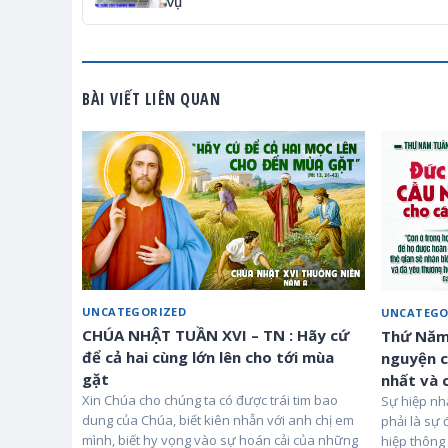
vụ
BÀI VIẾT LIÊN QUAN
UNCATEGORIZED
UNCATEGO
CHÚA NHẬT TUẦN XVI – TN : Hãy cứ
Thứ Năm 
để cả hai cùng lớn lên cho tới mùa
nguyện c
gặt
nhất và 
Xin Chúa cho chúng ta có được trái tim bao
Sự hiệp nh
dung của Chúa, biết kiên nhẫn với anh chị em
phải là sự
mình, biết hy vọng vào sự hoán cải của những
hiệp thông