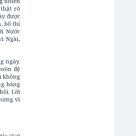
ng nhiên
thật rõ
này được
, bố thí
ới Nước
ì Ngài,
g ngày.
 môn đệ
ại không
ng báng
ôi. Lời
hưng vì