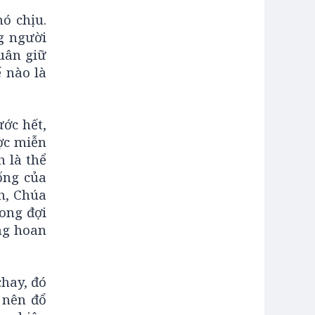
ó chịu.
g người
tuân giữ
 nào là
ớc hết,
ợc miễn
 là thể
ống của
h, Chúa
ong đợi
ừng hoan
chay, đó
 nên đổ