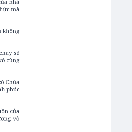
của nhà
 thức mà
u không
 chay sẽ
vô cùng
có Chúa
ạnh phúc
uồn của
ương vô