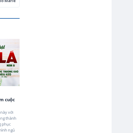
io Marie
m cuộc
này với
ung thành
g phục
mình ngủ