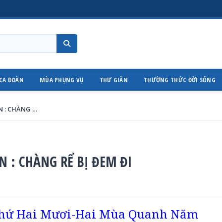
CA ĐOÀN
MÙA PHỤNG VỤ
THƯ GIÃN
THƯỜNG THỨC ĐỜI SỐNG
Thứ Sáu trong tuần thứ XXII – TN : CHÀNG RỂ BỊ ĐEM ĐI
TN : CHÀNG RỂ BỊ ĐEM ĐI
 thứ Hai Mươi-Hai Mùa Quanh Năm