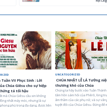
hội Leg
UNCATEGORIZED
RIZED
CHÚA NHẬT LỄ LÁ Tưởng niệ
Tuần VII Phục Sinh : Lời
thương khó của Chúa
ủa Chúa Giêsu cho sự hiệp
Chúng ta hãy bước vào Tuần Thánh 
chứng tá tối hậu
tâm hồn sám hối của Phêrô, lòng tr
ất mà Chúa Giêsu cầu xin không
âm thầm của các phụ nữ, và sự vân
 đồng nhất máy móc, nhưng là sự
tuyệt đối của Chúa Giêsu. Đừng để 
 phong phú trong đa dạng, được liên