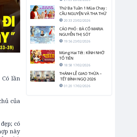
Thứ Ba Tuần 1 Mùa Chay :
CẦU NGUYỆN VÀ THA THỨ
20:33 23/02/2026
CÁO PHÓ : BÀ CỐ MARIA
NGUYỄN THỊ SÓT
19:56 23/02/2026
Mùng Hai Tết : KÍNH NHỚ
TỔ TIÊN
18:58 17/02/2026
THÁNH LỄ GIAO THỪA –
 Có lần
TẾT BÍNH NGỌ 2026
01:20 17/02/2026
chủ của
đẹp; có
 hợp này