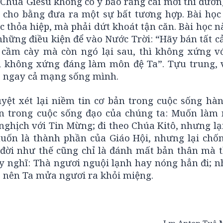
 Chúa Giêsu không có ý bảo rằng cái mới thì đươ
h cho bằng đưa ra một sự bất tương hợp. Bài học 
c thỏa hiệp, mà phải dứt khoát tận căn. Bài học 
những điều kiện để vào Nước Trời: “Hãy bán tất cả
i cầm cày mà còn ngó lại sau, thì không xứng v
ì không xứng đáng làm môn đệ Ta”. Tựu trung, v
ả, ngay cả mạng sống mình.
ệt xét lại niềm tin cơ bản trong cuộc sống hàn
ên trong cuộc sống đạo của chúng ta: Muốn làm
nghịch với Tin Mừng; đi theo Chúa Kitô, nhưng l
uốn là thành phần của Giáo Hội, nhưng lại chố
 đời như thế cũng chỉ là đánh mất bản thân mà th
y nghĩ: Thà ngươi nguội lạnh hay nóng hẳn đi; n
 nên Ta mửa ngươi ra khỏi miệng.