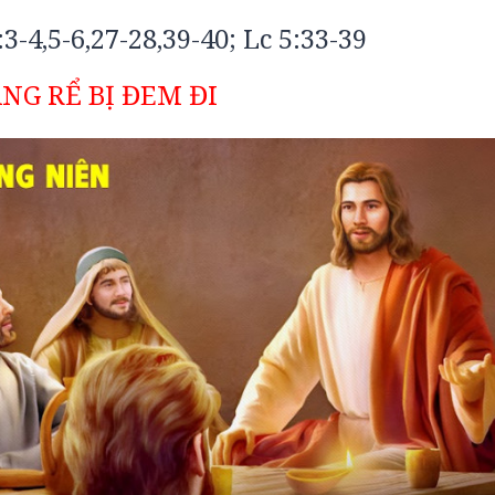
:3-4,5-6,27-28,39-40; Lc 5:33-39
NG RỂ BỊ ĐEM ĐI