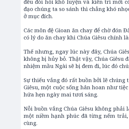
đều đòi hỏi khổ luyện và kiên trì mới 
đạo chúng ta so sánh thì chẳng khó nhọc
ở mục đích.
Các môn đệ Gioan ăn chay để chờ đón Đ
có lý do ăn chay khi Chúa Giêsu chính l
Thế nhưng, ngay lúc này đây, Chúa Giêsu
không bị hủy bỏ. Thật vậy, Chúa Giêsu 
nhiệm mầu Ngài sẽ bị đem đi, lúc đó chú
Sự thiếu vắng đó rất buồn bởi lẽ chúng
Giêsu, một cuộc sống hân hoan như tiệc 
hứa hẹn ngày mai tươi sáng.
Nỗi buồn vắng Chúa Giêsu không phải l
một niềm hạnh phúc đã từng nếm trải, 
cùng.