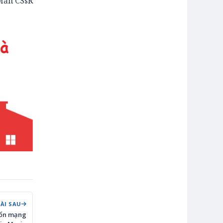
Mẫn CSsR
BÀI SAU
Bổn mạng