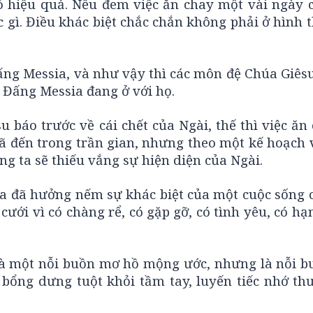
có hiệu quả. Nếu đem việc ăn chay một vài ngày 
 gì. Điều khác biệt chắc chắn không phải ở hình
ấng Messia, và như vậy thì các môn đệ Chúa Giês
à Đấng Messia đang ở với họ.
 báo trước về cái chết của Ngài, thế thì việc ăn
đã đến trong trần gian, nhưng theo một kế hoạch 
ng ta sẽ thiếu vắng sự hiện diện của Ngài.
 ta đã hưởng nếm sự khác biệt của một cuộc sống 
cưới vì có chàng rể, có gặp gỡ, có tình yêu, có h
à một nỗi buồn mơ hồ mộng ước, nhưng là nỗi b
bổng dưng tuột khỏi tầm tay, luyến tiếc nhớ th