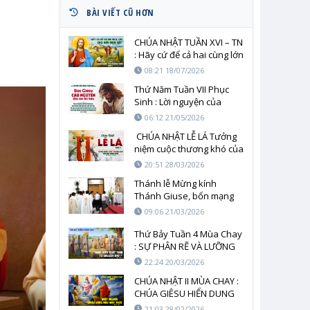
BÀI VIẾT CŨ HƠN
CHÚA NHẬT TUẦN XVI – TN
: Hãy cứ để cả hai cùng lớn
lên cho tới mùa gặt
08:21 18/07/2026
Thứ Năm Tuần VII Phục
Sinh : Lời nguyện của
Chúa Giêsu cho sự hiệp
06:12 21/05/2026
nhất và chứng tá tối hậu
CHÚA NHẬT LỄ LÁ Tưởng
niệm cuộc thương khó của
Chúa
20:51 28/03/2026
Thánh lễ Mừng kính
Thánh Giuse, bổn mạng
giáo xứ
09:06 21/03/2026
Thứ Bảy Tuần 4 Mùa Chay
: SỰ PHÂN RẼ VÀ LƯỠNG
LỰ TRƯỚC LỜI CHÂN LÝ
22:24 20/03/2026
CHÚA NHẬT II MÙA CHAY :
CHÚA GIÊSU HIỂN DUNG
TRÊN NÚI
21:03 28/02/2026