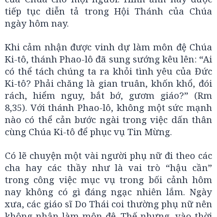
tiếp tục diễn tả trong Hội Thánh của Chúa
ngày hôm nay.
Khi cảm nhận được vinh dự làm môn đệ Chúa
Ki-tô, thánh Phao-lô đã sung sướng kêu lên: “Ai
có thể tách chúng ta ra khỏi tình yêu của Đức
Ki-tô? Phải chăng là gian truân, khốn khổ, đói
rách, hiểm nguy, bắt bớ, gươm giáo?” (Rm
8,35). Với thánh Phao-lô, không một sức mạnh
nào có thể cản bước ngài trong việc dấn thân
cùng Chúa Ki-tô để phục vụ Tin Mừng.
Có lẽ chuyện một vài người phụ nữ đi theo các
cha hay các thầy như là vai trò “hậu cần”
trong công việc mục vụ trong bối cảnh hôm
nay không có gì đáng ngạc nhiên lắm. Ngày
xưa, các giáo sĩ Do Thái coi thường phụ nữ nên
không nhận làm môn đệ. Thế nhưng, vào thời