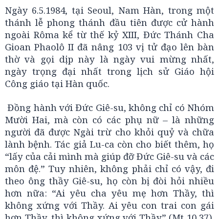
Ngày 6.5.1984, tại Seoul, Nam Hàn, trong một
thánh lễ phong thánh đầu tiên được cử hành
ngoài Rôma kể từ thế kỷ XIII, Đức Thánh Cha
Gioan Phaolô II đã nâng 103 vị tử đạo lên bàn
thờ và gọi dịp này là ngày vui mừng nhất,
ngày trọng đại nhất trong lịch sử Giáo hội
Công giáo tại Hàn quốc.
Đồng hành với Đức Giê-su, không chỉ có Nhóm
Mười Hai, mà còn có các phụ nữ – là những
người đã được Ngài trừ cho khỏi quỷ và chữa
lành bệnh. Tác giả Lu-ca còn cho biết thêm, họ
“lấy của cải mình mà giúp đỡ Đức Giê-su và các
môn đệ.” Tuy nhiên, không phải chỉ có vậy, đi
theo ông thầy Giê-su, họ còn bị đòi hỏi nhiều
hơn nữa: “Ai yêu cha yêu mẹ hơn Thầy, thì
không xứng với Thầy. Ai yêu con trai con gái
hơn Thầy, thì không xứng với Thầy” (Mt 10,37).