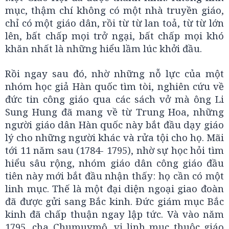
mục, thậm chí không có một nhà truyền giáo,
chỉ có một giáo dân, rồi từ từ lan toả, từ từ lớn
lên, bất chấp mọi trở ngại, bất chấp mọi khó
khăn nhất là những hiểu lầm lúc khởi đầu.
Rồi ngay sau đó, nhờ những nỗ lực của một
nhóm học giả Hàn quốc tìm tòi, nghiên cứu về
đức tin công giáo qua các sách vở mà ông Li
Sung Hung đã mang về từ Trung Hoa, những
người giáo dân Hàn quốc này bắt đầu dạy giáo
lý cho những người khác và rửa tội cho họ. Mãi
tới 11 năm sau (1784- 1795), nhờ sự học hỏi tìm
hiểu sâu rộng, nhóm giáo dân công giáo đầu
tiên này mới bắt đầu nhận thấy: họ cần có một
linh mục. Thế là một đại diện ngoại giao đoàn
đã được gửi sang Bắc kinh. Đức giám mục Bắc
kinh đã chấp thuận ngay lập tức. Và vào năm
1795, cha Chumuymô, vị linh mục thuộc giáo