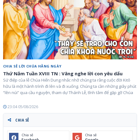
CHIA SẺ LỜI CHÚA HẰNG NGÀY
Thứ Năm Tuần XVIII TN : Vâng nghe lời con yêu dấu
Sứ điệp của lễ Chúa Hiển Dung nhắc nhở chúng ta rằng cuộc đời Kitô
hữu là một hành trình đi lên và đi xuống. Chúng ta cần những giây phút
“lên núi” qua cầu nguyện, tham dự Thánh Lễ, tĩnh tâm để gặp gỡ Chúa
23:04 05/08/2026
CHIA SẺ
Chia sẻ
Chia sẻ
Facebook
Google