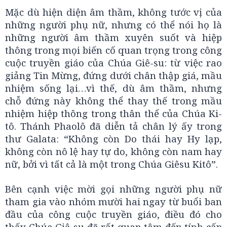
Mặc dù hiện diện âm thầm, không tước vị của
những người phụ nữ, nhưng có thể nói họ là
những người âm thầm xuyên suốt và hiệp
thông trong mọi biến cố quan trọng trong công
cuộc truyền giáo của Chúa Giê-su: từ việc rao
giảng Tin Mừng, đứng dưới chân thập giá, mầu
nhiệm sống lại…vì thế, dù âm thầm, nhưng
chỗ đứng này không thể thay thế trong mầu
nhiệm hiệp thông trong thân thể của Chúa Ki-
tô. Thánh Phaolô đã diễn tả chân lý ấy trong
thư Galata: “Không còn Do thái hay Hy lạp,
không còn nô lệ hay tự do, không còn nam hay
nữ, bởi vì tất cả là một trong Chúa Giêsu Kitô”.
Bên cạnh việc mời gọi những người phụ nữ
tham gia vào nhóm mười hai ngay từ buổi ban
đầu của công cuộc truyền giáo, điều đó cho
thấy Chúa Giê-su đã rất quan tâm đến tính cấp