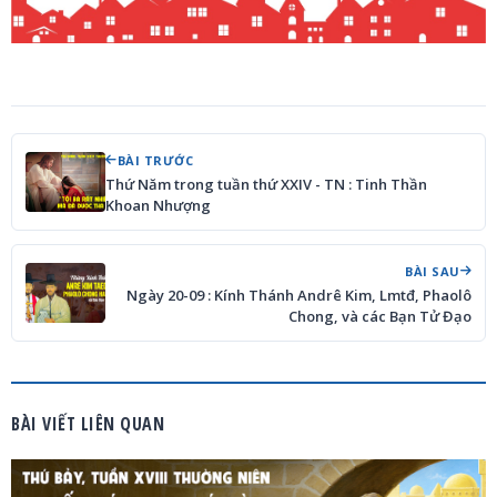
BÀI TRƯỚC
Thứ Năm trong tuần thứ XXIV - TN : Tinh Thần
Khoan Nhượng
BÀI SAU
Ngày 20-09 : Kính Thánh Andrê Kim, Lmtđ, Phaolô
Chong, và các Bạn Tử Đạo
BÀI VIẾT LIÊN QUAN