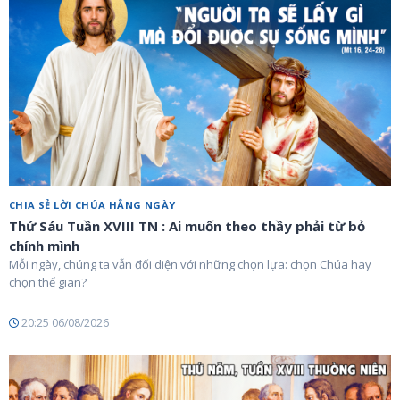
CHIA SẺ LỜI CHÚA HẰNG NGÀY
Thứ Sáu Tuần XVIII TN : Ai muốn theo thầy phải từ bỏ
chính mình
Mỗi ngày, chúng ta vẫn đối diện với những chọn lựa: chọn Chúa hay
chọn thế gian?
20:25 06/08/2026