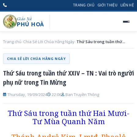
TRANG CHỦ
GIỚI THIỆU
LIÊN HỆ
Giáo Xứ
PHÚ HOÀ
Trang chủ
Chia Sẻ Lời Chúa Hằng Ngày
Thứ Sáu trong tuần thứ XXIV – TN : Vai trò người phụ nữ trong Tin Mừng
CHIA SẺ LỜI CHÚA HẰNG NGÀY
Thứ Sáu trong tuần thứ XXIV – TN : Vai trò người
phụ nữ trong Tin Mừng
Thursday, 19/09/2024
22:06
Ban Truyền Thông
Thứ Sáu trong tuần thứ Hai Mươi-
Tư Mùa Quanh Năm
Thánh Andrê Kim, Lmtđ, Phaolô