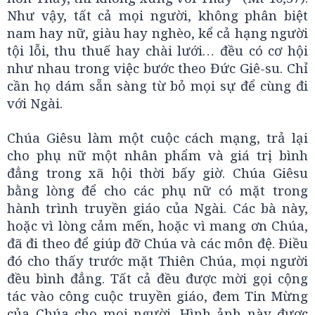
Như vậy, tất cả mọi người, không phân biệt
nam hay nữ, giàu hay nghèo, kể cả hạng người
tội lỗi, thu thuế hay chài lưới… đều có cơ hội
như nhau trong việc bước theo Đức Giê-su. Chỉ
cần họ dám sẵn sàng từ bỏ mọi sự để cùng đi
với Ngài.
Chúa Giêsu làm một cuộc cách mạng, trả lại
cho phụ nữ một nhân phẩm và giá trị bình
đẳng trong xã hội thời bấy giờ. Chúa Giêsu
bằng lòng để cho các phụ nữ có mặt trong
hành trình truyền giáo của Ngài. Các bà này,
hoặc vì lòng cảm mến, hoặc vì mang ơn Chúa,
đã đi theo để giúp đỡ Chúa và các môn đệ. Điều
đó cho thấy trước mặt Thiên Chúa, mọi người
đều bình đẳng. Tất cả đều được mời gọi cộng
tác vào công cuộc truyền giáo, đem Tin Mừng
của Chúa cho mọi người. Hình ảnh này được