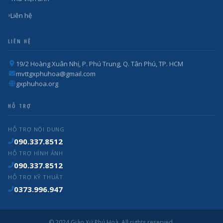
Liên hệ
LIÊN HỆ
19/2 Hoàng Xuân Nhị, P. Phú Trung, Q. Tân Phú, TP. HCM
mvttgxphuhoa@gmail.com
gxphuhoa.org
HỖ TRỢ
HỖ TRỢ NỘI DUNG
090.337.8512
HỖ TRỢ HÌNH ẢNH
090.337.8512
HỖ TRỢ KỸ THUẬT
0373.996.947
© 2024 Giáo Xứ Phú Hoà. All rights reserved.