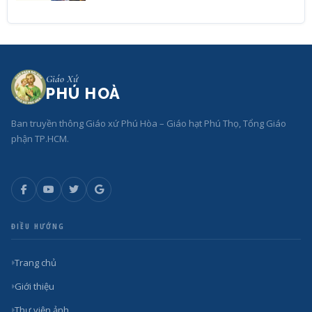
Giáo Xứ
PHÚ HOÀ
Ban truyền thông Giáo xứ Phú Hòa – Giáo hạt Phú Thọ, Tổng Giáo
phận TP.HCM.
ĐIỀU HƯỚNG
Trang chủ
Giới thiệu
Thư viện ảnh