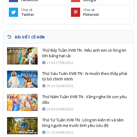
Chia sẻ
Chia sẻ
Twitter
Pinterest
BÀI VIẾT CŨ HƠN
Thứ Bảy Tuần XVIII TN : Nếu anh em có lòng tin
lớn bằng hạt cải
21:04 07/08/2026
Thứ Sáu Tuần XVIII TN : Ai muốn theo thầy phải
từ bỏ chính mình
20:25 06/08/2026
Thứ Năm Tuần XVIII TN : Vâng nghe lời con yêu
dấu
23:04 05/08/2026
Thứ Tư Tuần XVIII TN : Lòng tin kiên trì và tấm
lòng người mẹ trước tình yêu cứu độ
21:25 04/08/2026