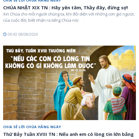
CHIA SẺ LỜI CHÚA HẰNG NGÀY
CHÚA NHẬT XIX TN : Hãy yên tâm, Thầy đây, đừng sợ!
Xin Chúa cho mỗi người chúng ta, khi đối diện với những cơn gió ngược
của cuộc đời, biết nhận ra tiếng Chúa nói:
09:43 08/08/2026
CHIA SẺ LỜI CHÚA HẰNG NGÀY
Thứ Bảy Tuần XVIII TN : Nếu anh em có lòng tin lớn bằng