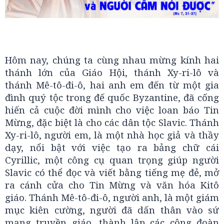
Hôm nay, chúng ta cùng nhau mừng kính hai
thánh lớn của Giáo Hội, thánh Xy-ri-lô và
thánh Mê-tô-đi-ô, hai anh em đến từ một gia
đình quý tộc trong đế quốc Byzantine, đã cống
hiến cả cuộc đời mình cho việc loan báo Tin
Mừng, đặc biệt là cho các dân tộc Slavic. Thánh
Xy-ri-lô, người em, là một nhà học giả và thầy
dạy, nổi bật với việc tạo ra bảng chữ cái
Cyrillic, một công cụ quan trọng giúp người
Slavic có thể đọc và viết bằng tiếng mẹ đẻ, mở
ra cánh cửa cho Tin Mừng và văn hóa Kitô
giáo. Thánh Mê-tô-đi-ô, người anh, là một giám
mục kiên cường, người đã dấn thân vào sứ
mạng truyền giáo, thành lập các cộng đoàn