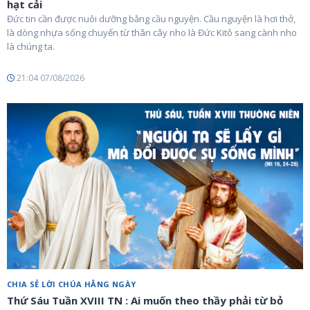
hạt cải
Đức tin cần được nuôi dưỡng bằng cầu nguyện. Cầu nguyện là hơi thở,
là dòng nhựa sống chuyển từ thân cây nho là Đức Kitô sang cành nho
là chúng ta.
21:04 07/08/2026
CHIA SẺ LỜI CHÚA HẰNG NGÀY
Thứ Sáu Tuần XVIII TN : Ai muốn theo thầy phải từ bỏ