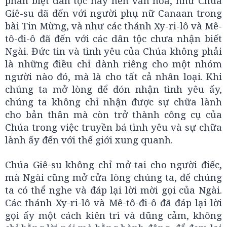
phân biệt dân tộc hay nền văn hóa, như Chúa
Giê-su đã đến với người phụ nữ Canaan trong
bài Tin Mừng, và như các thánh Xy-ri-lô và Mê-
tô-đi-ô đã đến với các dân tộc chưa nhận biết
Ngài. Đức tin và tình yêu của Chúa không phải
là những điều chỉ dành riêng cho một nhóm
người nào đó, mà là cho tất cả nhân loại. Khi
chúng ta mở lòng để đón nhận tình yêu ấy,
chúng ta không chỉ nhận được sự chữa lành
cho bản thân mà còn trở thành công cụ của
Chúa trong việc truyền bá tình yêu và sự chữa
lành ấy đến với thế giới xung quanh.
Chúa Giê-su không chỉ mở tai cho người điếc,
mà Ngài cũng mở cửa lòng chúng ta, để chúng
ta có thể nghe và đáp lại lời mời gọi của Ngài.
Các thánh Xy-ri-lô và Mê-tô-đi-ô đã đáp lại lời
gọi ấy một cách kiên trì và dũng cảm, không