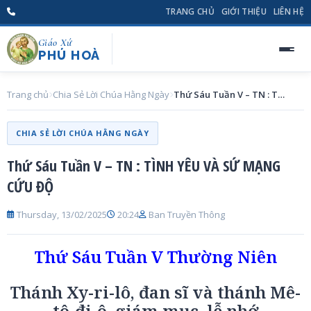
TRANG CHỦ
GIỚI THIỆU
LIÊN HỆ
Giáo Xứ
PHÚ HOÀ
Trang chủ
Chia Sẻ Lời Chúa Hằng Ngày
Thứ Sáu Tuần V – TN : TÌNH YÊU VÀ SỨ MẠNG CỨU ĐỘ
CHIA SẺ LỜI CHÚA HẰNG NGÀY
Thứ Sáu Tuần V – TN : TÌNH YÊU VÀ SỨ MẠNG
CỨU ĐỘ
Thursday, 13/02/2025
20:24
Ban Truyền Thông
Thứ Sáu Tuần V Thường Niên
Thánh Xy-ri-lô, đan sĩ và thánh Mê-
tô-đi-ô, giám mục, lễ nhớ