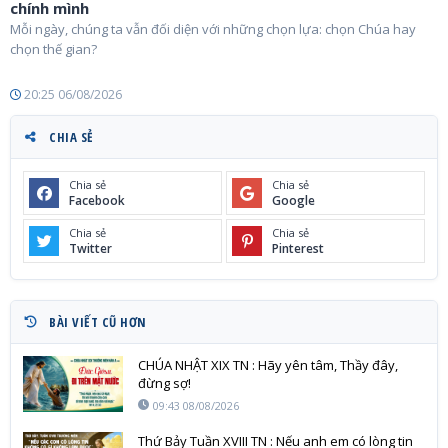
chính mình
Mỗi ngày, chúng ta vẫn đối diện với những chọn lựa: chọn Chúa hay
chọn thế gian?
20:25 06/08/2026
CHIA SẺ
Chia sẻ
Chia sẻ
Facebook
Google
Chia sẻ
Chia sẻ
Twitter
Pinterest
BÀI VIẾT CŨ HƠN
CHÚA NHẬT XIX TN : Hãy yên tâm, Thầy đây,
đừng sợ!
09:43 08/08/2026
Thứ Bảy Tuần XVIII TN : Nếu anh em có lòng tin