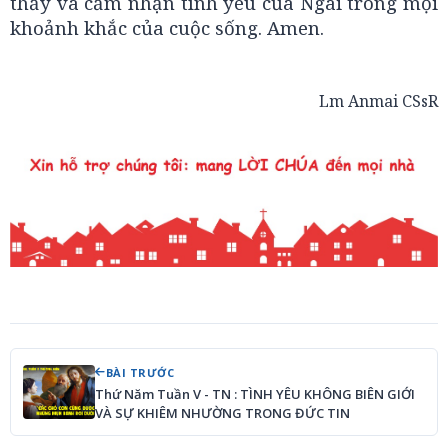
thấy và cảm nhận tình yêu của Ngài trong mọi
khoảnh khắc của cuộc sống. Amen.
Lm Anmai CSsR
BÀI TRƯỚC
Thứ Năm Tuần V - TN : TÌNH YÊU KHÔNG BIÊN GIỚI
VÀ SỰ KHIÊM NHƯỜNG TRONG ĐỨC TIN