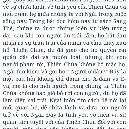
về sự chữa lành, về tình yêu của Thiên Chúa và
mối quan hệ giữa chúng ta với Ngài trong cuộc
sống này. Trong bài đọc hôm nay từ sách Sáng
Thế, chúng ta được chứng kiến sự kiện trọng
đại: sau khi con người ăn trái cấm, họ bắt đầu
nhận ra sự trần trụi của mình và cảm thấy xấu
hổ. Thiên Chúa, dù đã giao cho họ quyền cai
quản đất đai và muôn loài, nhưng khi con
người phạm tội, Thiên Chúa không bỏ mặc họ.
Ngài tìm kiếm và gọi họ: “Ngươi ở đâu?” Đây là
một câu hỏi không chỉ dành cho A-đam và Ê-
va, mà là cho mỗi người trong chúng ta. Thiên
Chúa không bao giờ bỏ rơi con người, dù họ đã
làm điều sai trái. Ngài luôn tìm cách để nối lại
mối quan hệ, để chữa lành và đưa con người
trở về với Ngài. Đây là tình yêu vô biên và sự
quan tâm tuyệt vời của Thiên Chúa đối với con
người, một tình yêu không thay đổi dù con