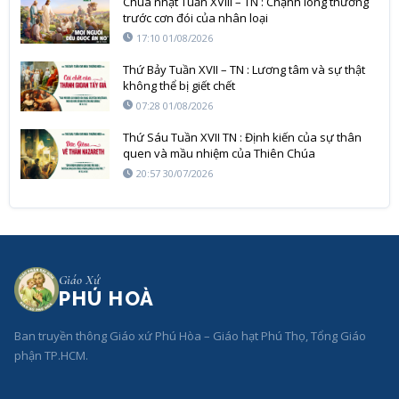
Chúa nhật Tuần XVIII – TN : Chạnh lòng thương
trước cơn đói của nhân loại
17:10 01/08/2026
Thứ Bảy Tuần XVII – TN : Lương tâm và sự thật
không thể bị giết chết
07:28 01/08/2026
Thứ Sáu Tuần XVII TN : Định kiến của sự thân
quen và mầu nhiệm của Thiên Chúa
20:57 30/07/2026
Giáo Xứ
PHÚ HOÀ
Ban truyền thông Giáo xứ Phú Hòa – Giáo hạt Phú Thọ, Tổng Giáo
phận TP.HCM.