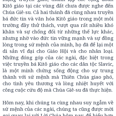
Kitô giáo tại các vùng đất chưa được nghe đến
Chúa Giê-su. Cả hai thánh đã cùng nhau truyền
bá đức tin và văn hóa Kitô giáo trong một môi
trường đầy thử thách, vượt qua rất nhiều khó
khăn và sự chống đối từ những thế lực khác,
nhưng nhờ vào đức tin vững mạnh và sự đồng
lòng trong sứ mệnh của mình, họ đã để lại một
di sản vĩ đại cho Giáo Hội và cho nhân loại.
Những đóng góp của các ngài, đặc biệt trong
việc truyền bá Kitô giáo cho các dân tộc Slavic,
là một minh chứng sống động cho sự trung
thành với sứ mệnh mà Thiên Chúa giao phó,
cho tình yêu thương và lòng nhiệt huyết với
công cuộc cứu độ mà Chúa Giê-su đã thực hiện.
Hôm nay, khi chúng ta cùng nhau suy ngẫm về
sứ mệnh của các ngài, chúng ta cũng được mời
gọi quay lại với Lời Chúa hôm nay, để hiểu hơn