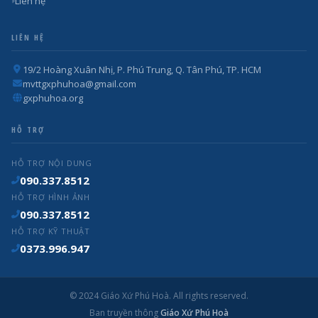
Liên hệ
LIÊN HỆ
19/2 Hoàng Xuân Nhị, P. Phú Trung, Q. Tân Phú, TP. HCM
mvttgxphuhoa@gmail.com
gxphuhoa.org
HỖ TRỢ
HỖ TRỢ NỘI DUNG
090.337.8512
HỖ TRỢ HÌNH ẢNH
090.337.8512
HỖ TRỢ KỸ THUẬT
0373.996.947
© 2024 Giáo Xứ Phú Hoà. All rights reserved.
Ban truyền thông
Giáo Xứ Phú Hoà