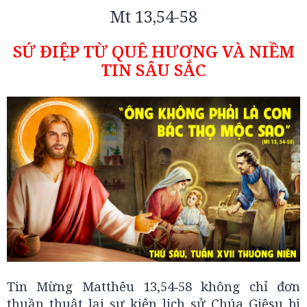
Mt 13,54-58
SỨ ĐIỆP TỪ QUÊ HƯƠNG VÀ NIỀM
TIN SÂU SẮC
Tin Mừng Matthêu 13,54‑58 không chỉ đơn
thuần thuật lại sự kiện lịch sử Chúa Giêsu bị