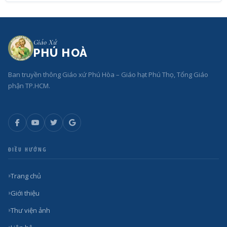
Giáo Xứ
PHÚ HOÀ
Ban truyền thông Giáo xứ Phú Hòa – Giáo hạt Phú Thọ, Tổng Giáo
phận TP.HCM.
ĐIỀU HƯỚNG
Trang chủ
Giới thiệu
Thư viện ảnh