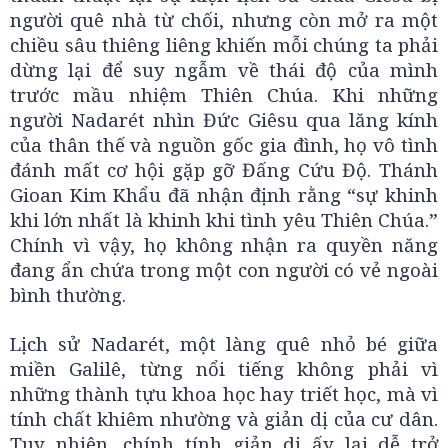
người quê nhà từ chối, nhưng còn mở ra một
chiều sâu thiêng liêng khiến mỗi chúng ta phải
dừng lại để suy ngẫm về thái độ của mình
trước mầu nhiệm Thiên Chúa. Khi những
người Nadarét nhìn Đức Giêsu qua lăng kính
của thân thế và nguồn gốc gia đình, họ vô tình
đánh mất cơ hội gặp gỡ Đấng Cứu Độ. Thánh
Gioan Kim Khẩu đã nhận định rằng “sự khinh
khi lớn nhất là khinh khi tình yêu Thiên Chúa.”
Chính vì vậy, họ không nhận ra quyền năng
đang ẩn chứa trong một con người có vẻ ngoài
bình thường.
Lịch sử Nadarét, một làng quê nhỏ bé giữa
miền Galilê, từng nổi tiếng không phải vì
những thành tựu khoa học hay triết học, mà vì
tính chất khiêm nhường và giản dị của cư dân.
Tuy nhiên, chính tính giản dị ấy lại dễ trở