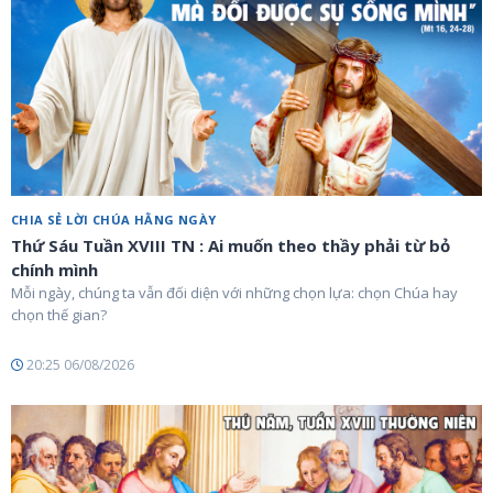
CHIA SẺ LỜI CHÚA HẰNG NGÀY
Thứ Sáu Tuần XVIII TN : Ai muốn theo thầy phải từ bỏ
chính mình
Mỗi ngày, chúng ta vẫn đối diện với những chọn lựa: chọn Chúa hay
chọn thế gian?
20:25 06/08/2026