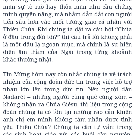
mãn sự tò mò hay thỏa mãn nhu cầu chứng
minh quyền năng, mà nhằm dẫn dắt con người
tiến sâu hơn vào mối tương giao cá nhân với
Thiên Chúa. Khi chúng ta đặt ra câu hỏi “Chúa
ở đâu trong đời tôi?” thì câu trả lời không phải
là một dấu lạ ngoạn mục, mà chính là sự hiện
diện âm thầm của Ngài trong từng khoảnh
khắc thường nhật.
Tin Mừng hôm nay còn nhắc chúng ta về trách
nhiệm của cộng đoàn đức tin trong việc hỗ trợ
nhau lớn lên trong đức tin. Nếu người dân
Nadarét – những người cùng quê cùng xóm –
không nhận ra Chúa Giêsu, thì liệu trong cộng
đoàn chúng ta có tồn tại những rào cản khiến
anh chị em mình không cảm nhận được tình
yêu Thiên Chúa? Chúng ta cần tự vấn: trong
các sinh hoạt giáo xứ, các buổi cầu nguyện,