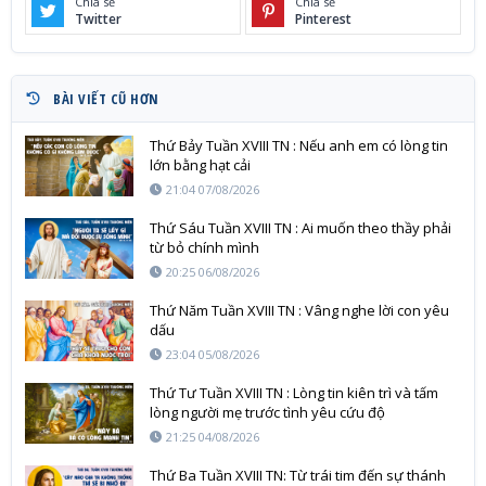
Chia sẻ
Chia sẻ
Twitter
Pinterest
BÀI VIẾT CŨ HƠN
Thứ Bảy Tuần XVIII TN : Nếu anh em có lòng tin
lớn bằng hạt cải
21:04 07/08/2026
Thứ Sáu Tuần XVIII TN : Ai muốn theo thầy phải
từ bỏ chính mình
20:25 06/08/2026
Thứ Năm Tuần XVIII TN : Vâng nghe lời con yêu
dấu
23:04 05/08/2026
Thứ Tư Tuần XVIII TN : Lòng tin kiên trì và tấm
lòng người mẹ trước tình yêu cứu độ
21:25 04/08/2026
Thứ Ba Tuần XVIII TN: Từ trái tim đến sự thánh