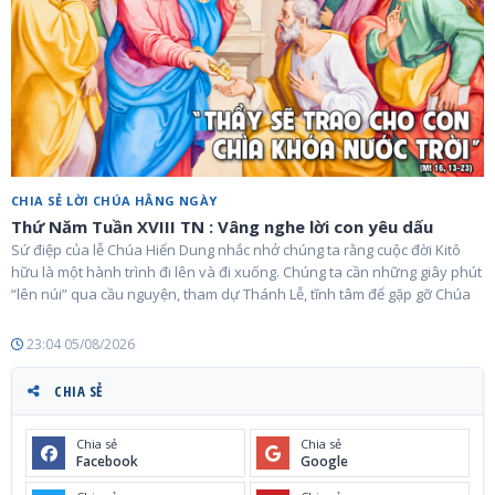
CHIA SẺ LỜI CHÚA HẰNG NGÀY
Thứ Năm Tuần XVIII TN : Vâng nghe lời con yêu dấu
Sứ điệp của lễ Chúa Hiển Dung nhắc nhở chúng ta rằng cuộc đời Kitô
hữu là một hành trình đi lên và đi xuống. Chúng ta cần những giây phút
“lên núi” qua cầu nguyện, tham dự Thánh Lễ, tĩnh tâm để gặp gỡ Chúa
23:04 05/08/2026
CHIA SẺ
Chia sẻ
Chia sẻ
Facebook
Google