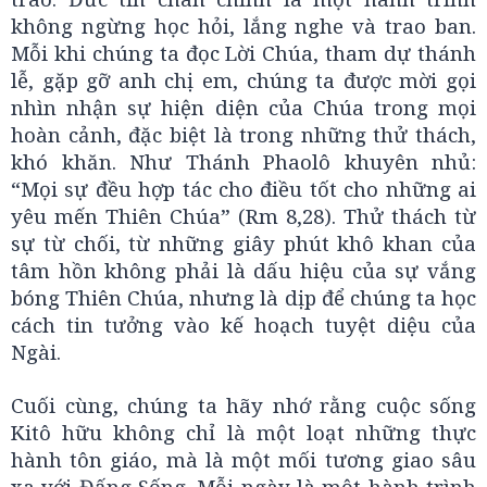
không ngừng học hỏi, lắng nghe và trao ban.
Mỗi khi chúng ta đọc Lời Chúa, tham dự thánh
lễ, gặp gỡ anh chị em, chúng ta được mời gọi
nhìn nhận sự hiện diện của Chúa trong mọi
hoàn cảnh, đặc biệt là trong những thử thách,
khó khăn. Như Thánh Phaolô khuyên nhủ:
“Mọi sự đều hợp tác cho điều tốt cho những ai
yêu mến Thiên Chúa” (Rm 8,28). Thử thách từ
sự từ chối, từ những giây phút khô khan của
tâm hồn không phải là dấu hiệu của sự vắng
bóng Thiên Chúa, nhưng là dịp để chúng ta học
cách tin tưởng vào kế hoạch tuyệt diệu của
Ngài.
Cuối cùng, chúng ta hãy nhớ rằng cuộc sống
Kitô hữu không chỉ là một loạt những thực
hành tôn giáo, mà là một mối tương giao sâu
xa với Đấng Sống. Mỗi ngày là một hành trình