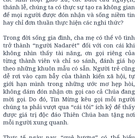
thánh lễ, chúng ta có thực sự tạo ra không gian
để mọi người được đón nhận và sống niềm tin
hay chỉ đơn thuần thực hiện các nghi thức?
Trong đời sống gia đình, cha mẹ có thể vô tình
trở thành “người Nadarét” đối với con cái khi
không nhìn thấy tài năng, ơn gọi riêng của
từng thành viên và chỉ so sánh, đánh giá họ
theo những khuôn mẫu có sẵn. Người trẻ cũng
dễ rơi vào cạm bẫy của thành kiến xã hội, tự
giới hạn mình trong những ước mơ hẹp hòi,
không dám đón nhận ơn gọi cao cả Chúa đang
mời gọi. Do đó, Tin Mừng kêu gọi mỗi người
chúng ta phải vượt qua “cái tôi” ích kỷ để thấy
được giá trị độc đáo Thiên Chúa ban tặng nơi
mỗi người xung quanh.
Thực tế ngày nay, “quê hương” có thể hiểu