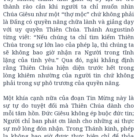
thành rào cản khi người ta chỉ muốn nhìn
Chúa Giêsu như một “thợ mộc” chứ không phải
là Đấng có quyền năng chữa lành và giảng dạy
với uy quyền Thiên Chúa. Thánh Augustinô
từng viết: “Nếu chúng ta chỉ tìm kiếm Thiên
Chúa trong sự lớn lao của phép lạ, thì chúng ta
sẽ không bao giờ nhận ra Người trong tĩnh
lặng của tình yêu.” Qua đó, ngài khẳng định
rằng Thiên Chúa hiện diện trước hết trong
lòng khiêm nhường của người tin chứ không
phải trong sự phô trương của quyền năng.
Một khía cạnh nữa của đoạn Tin Mừng này là
sự tự do tuyệt đối mà Thiên Chúa dành cho
mỗi tâm hồn. Đức Giêsu không ép buộc đức tin;
Người chỉ ban phát ơn lành cho những ai thực
sự mở lòng đón nhận. Trong Thánh kinh, phép
lạ không bao giờ được thực hiện chỉ để thỏa