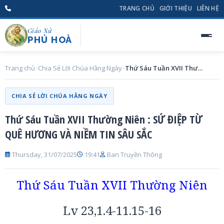
TRANG CHỦ
GIỚI THIỆU
LIÊN HỆ
Giáo Xứ
PHÚ HOÀ
Trang chủ
Chia Sẻ Lời Chúa Hằng Ngày
Thứ Sáu Tuần XVII Thường Niên : SỨ ĐIỆP TỪ QUÊ HƯƠNG VÀ NIỀM TIN SÂU SẮC
CHIA SẺ LỜI CHÚA HẰNG NGÀY
Thứ Sáu Tuần XVII Thường Niên : SỨ ĐIỆP TỪ
QUÊ HƯƠNG VÀ NIỀM TIN SÂU SẮC
Thursday, 31/07/2025
19:41
Ban Truyền Thông
Thứ Sáu Tuần XVII Thường Niên
Lv 23,1.4-11.15-16