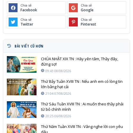
Chia sẻ
Chia sẻ
Facebook
Google
Chia sẻ
Chia sẻ
Twitter
Pinterest
BÀI VIẾT CŨ HƠN
CHÚA NHẬT XIX TN : Hãy yên tâm, Thầy đây,
đừng sợ!
09:43 08/08/2026
Thứ Bảy Tuần XVIII TN : Nếu anh em có lòng tin
lớn bằng hạt cải
21:04 07/08/2026
Thứ Sáu Tuần XVIII TN : Ai muốn theo thầy phải
từ bỏ chính mình
20:25 06/08/2026
Thứ Năm Tuần XVIII TN : Vâng nghe lời con yêu
dấu