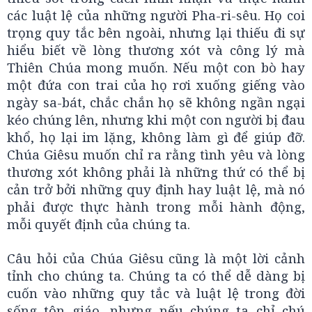
các luật lệ của những người Pha-ri-sêu. Họ coi
trọng quy tắc bên ngoài, nhưng lại thiếu đi sự
hiểu biết về lòng thương xót và công lý mà
Thiên Chúa mong muốn. Nếu một con bò hay
một đứa con trai của họ rơi xuống giếng vào
ngày sa-bát, chắc chắn họ sẽ không ngần ngại
kéo chúng lên, nhưng khi một con người bị đau
khổ, họ lại im lặng, không làm gì để giúp đỡ.
Chúa Giêsu muốn chỉ ra rằng tình yêu và lòng
thương xót không phải là những thứ có thể bị
cản trở bởi những quy định hay luật lệ, mà nó
phải được thực hành trong mỗi hành động,
mỗi quyết định của chúng ta.
Câu hỏi của Chúa Giêsu cũng là một lời cảnh
tỉnh cho chúng ta. Chúng ta có thể dễ dàng bị
cuốn vào những quy tắc và luật lệ trong đời
sống tôn giáo, nhưng nếu chúng ta chỉ chú