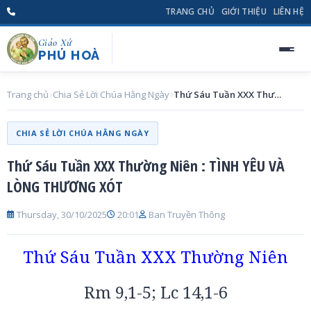
TRANG CHỦ
GIỚI THIỆU
LIÊN HỆ
Giáo Xứ
PHÚ HOÀ
Trang chủ
Chia Sẻ Lời Chúa Hằng Ngày
Thứ Sáu Tuần XXX Thường Niên : TÌNH YÊU VÀ LÒNG THƯƠNG XÓT
CHIA SẺ LỜI CHÚA HẰNG NGÀY
Thứ Sáu Tuần XXX Thường Niên : TÌNH YÊU VÀ
LÒNG THƯƠNG XÓT
Thursday, 30/10/2025
20:01
Ban Truyền Thông
Thứ Sáu Tuần XXX Thường Niên
Rm 9,1-5; Lc 14,1-6