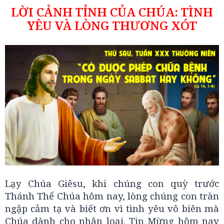
LỜI CẢNH TỈNH CỦA CHÚA: TÌNH
YÊU VÀ LÒNG THƯƠNG XÓT
Lạy Chúa Giêsu, khi chúng con quỳ trước
Thánh Thể Chúa hôm nay, lòng chúng con tràn
ngập cảm tạ và biết ơn vì tình yêu vô biên mà
Chúa dành cho nhân loại. Tin Mừng hôm nay