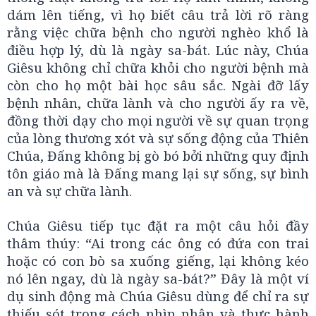
dám lên tiếng, vì họ biết câu trả lời rõ ràng
rằng việc chữa bệnh cho người nghèo khổ là
điều hợp lý, dù là ngày sa-bát. Lúc này, Chúa
Giêsu không chỉ chữa khỏi cho người bệnh mà
còn cho họ một bài học sâu sắc. Ngài đỡ lấy
bệnh nhân, chữa lành và cho người ấy ra về,
đồng thời dạy cho mọi người về sự quan trọng
của lòng thương xót và sự sống động của Thiên
Chúa, Đấng không bị gò bó bởi những quy định
tôn giáo mà là Đấng mang lại sự sống, sự bình
an và sự chữa lành.
Chúa Giêsu tiếp tục đặt ra một câu hỏi đầy
thâm thúy: “Ai trong các ông có đứa con trai
hoặc có con bò sa xuống giếng, lại không kéo
nó lên ngay, dù là ngày sa-bát?” Đây là một ví
dụ sinh động mà Chúa Giêsu dùng để chỉ ra sự
thiếu sót trong cách nhìn nhận và thực hành