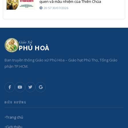
quen và mầu nhiệm của Thiên Chúa
20:57 30/07/2026
Giáo Xứ
PHÚ HOÀ
Ban truyền thông Giáo xứ Phú Hòa – Giáo hạt Phú Thọ, Tổng Giáo
phận TP.HCM.
ĐIỀU HƯỚNG
Trang chủ
Giới thiệu