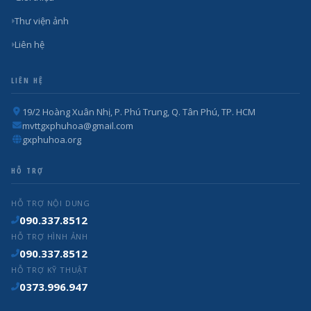
Thư viện ảnh
Liên hệ
LIÊN HỆ
19/2 Hoàng Xuân Nhị, P. Phú Trung, Q. Tân Phú, TP. HCM
mvttgxphuhoa@gmail.com
gxphuhoa.org
HỖ TRỢ
HỖ TRỢ NỘI DUNG
090.337.8512
HỖ TRỢ HÌNH ẢNH
090.337.8512
HỖ TRỢ KỸ THUẬT
0373.996.947