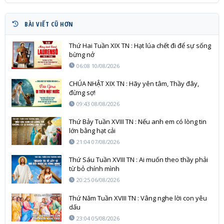
BÀI VIẾT CŨ HƠN
Thứ Hai Tuần XIX TN : Hạt lúa chết đi để sự sống
bừng nở
06:08 10/08/2026
CHÚA NHẬT XIX TN : Hãy yên tâm, Thầy đây,
đừng sợ!
09:43 08/08/2026
Thứ Bảy Tuần XVIII TN : Nếu anh em có lòng tin
lớn bằng hạt cải
21:04 07/08/2026
Thứ Sáu Tuần XVIII TN : Ai muốn theo thầy phải
từ bỏ chính mình
20:25 06/08/2026
Thứ Năm Tuần XVIII TN : Vâng nghe lời con yêu
dấu
23:04 05/08/2026