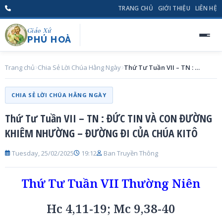
TRANG CHỦ
GIỚI THIỆU
LIÊN HỆ
Giáo Xứ
PHÚ HOÀ
Trang chủ
Chia Sẻ Lời Chúa Hằng Ngày
Thứ Tư Tuần VII – TN : ĐỨC TIN VÀ CON ĐƯỜNG KHIÊM NHƯỜNG – ĐƯỜNG ĐI CỦA CHÚA KITÔ
CHIA SẺ LỜI CHÚA HẰNG NGÀY
Thứ Tư Tuần VII – TN : ĐỨC TIN VÀ CON ĐƯỜNG
KHIÊM NHƯỜNG – ĐƯỜNG ĐI CỦA CHÚA KITÔ
Tuesday, 25/02/2025
19:12
Ban Truyền Thông
Thứ Tư Tuần VII Thường Niên
Hc 4,11-19; Mc 9,38-40