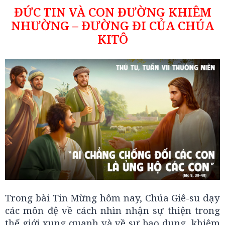
ĐỨC TIN VÀ CON ĐƯỜNG KHIÊM
NHƯỜNG – ĐƯỜNG ĐI CỦA CHÚA
KITÔ
Trong bài Tin Mừng hôm nay, Chúa Giê-su dạy
các môn đệ về cách nhìn nhận sự thiện trong
thế giới xung quanh và về sự bao dung, khiêm