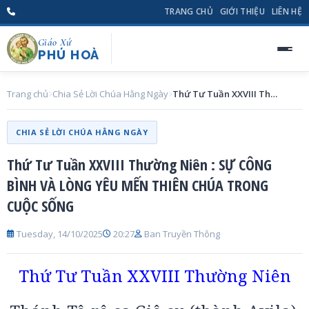
TRANG CHỦ
GIỚI THIỆU
LIÊN HỆ
Giáo Xứ
PHÚ HOÀ
Trang chủ
Chia Sẻ Lời Chúa Hằng Ngày
Thứ Tư Tuần XXVIII Thường Niên : SỰ CÔNG BÌNH VÀ LÒNG YÊU MẾN THIÊN CHÚA TRONG CUỘC SỐNG
CHIA SẺ LỜI CHÚA HẰNG NGÀY
Thứ Tư Tuần XXVIII Thường Niên : SỰ CÔNG
BÌNH VÀ LÒNG YÊU MẾN THIÊN CHÚA TRONG
CUỘC SỐNG
Tuesday, 14/10/2025
20:27
Ban Truyền Thông
Thứ Tư Tuần XXVIII Thường Niên