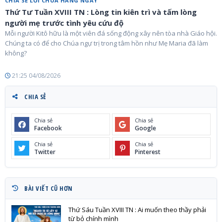
CHIA SẺ LỜI CHÚA HẰNG NGÀY
Thứ Tư Tuần XVIII TN : Lòng tin kiên trì và tấm lòng
người mẹ trước tình yêu cứu độ
Mỗi người Kitô hữu là một viên đá sống động xây nên tòa nhà Giáo hội.
Chúng ta có để cho Chúa ngự trị trong tâm hồn như Mẹ Maria đã làm
không?
21:25 04/08/2026
CHIA SẺ
Chia sẻ
Chia sẻ
Facebook
Google
Chia sẻ
Chia sẻ
Twitter
Pinterest
BÀI VIẾT CŨ HƠN
Thứ Sáu Tuần XVIII TN : Ai muốn theo thầy phải
từ bỏ chính mình