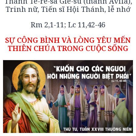
Thánh Tê-rê-sa Giê-su (thành Avila),
Trinh nữ, Tiến sĩ Hội Thánh, lễ nhớ
Rm 2,1-11; Lc 11,42-46
SỰ CÔNG BÌNH VÀ LÒNG YÊU MẾN
THIÊN CHÚA TRONG CUỘC SỐNG