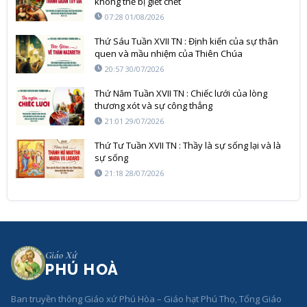
không thể bị giết chết
07:28 01/08/2026
Thứ Sáu Tuần XVII TN : Định kiến của sự thân
quen và mầu nhiệm của Thiên Chúa
20:57 30/07/2026
Thứ Năm Tuần XVII TN : Chiếc lưới của lòng
thương xót và sự công thẳng
21:01 29/07/2026
Thứ Tư Tuần XVII TN : Thầy là sự sống lại và là
sự sống
21:18 28/07/2026
Giáo Xứ
PHÚ HOÀ
Ban truyền thông Giáo xứ Phú Hòa – Giáo hạt Phú Thọ, Tổng Giáo