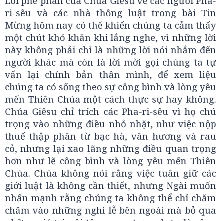
Lời phê phán của Chúa Giêsu về các người Pha-
ri-sêu và các nhà thông luật trong bài Tin
Mừng hôm nay có thể khiến chúng ta cảm thấy
một chút khó khăn khi lắng nghe, vì những lời
này không phải chỉ là những lời nói nhắm đến
người khác mà còn là lời mời gọi chúng ta tự
vấn lại chính bản thân mình, để xem liệu
chúng ta có sống theo sự công bình và lòng yêu
mến Thiên Chúa một cách thực sự hay không.
Chúa Giêsu chỉ trích các Pha-ri-sêu vì họ chú
trọng vào những điều nhỏ nhặt, như việc nộp
thuế thập phân từ bạc hà, vân hương và rau
cỏ, nhưng lại xao lãng những điều quan trọng
hơn như lẽ công bình và lòng yêu mến Thiên
Chúa. Chúa không nói rằng việc tuân giữ các
giới luật là không cần thiết, nhưng Ngài muốn
nhấn mạnh rằng chúng ta không thể chỉ chăm
chăm vào những nghi lễ bên ngoài mà bỏ qua