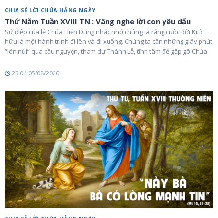
CHIA SẺ LỜI CHÚA HẰNG NGÀY
Thứ Năm Tuần XVIII TN : Vâng nghe lời con yêu dấu
Sứ điệp của lễ Chúa Hiển Dung nhắc nhở chúng ta rằng cuộc đời Kitô
hữu là một hành trình đi lên và đi xuống. Chúng ta cần những giây phút
“lên núi” qua cầu nguyện, tham dự Thánh Lễ, tĩnh tâm để gặp gỡ Chúa
23:04 05/08/2026