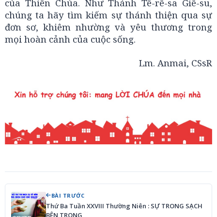
của Thiên Chúa. Như Thánh Tê-rê-sa Giê-su,
chúng ta hãy tìm kiếm sự thánh thiện qua sự
đơn sơ, khiêm nhường và yêu thương trong
mọi hoàn cảnh của cuộc sống.
Lm. Anmai, CSsR
BÀI TRƯỚC
Thứ Ba Tuần XXVIII Thường Niên : SỰ TRONG SẠCH
BÊN TRONG