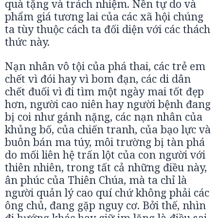
quà tặng và trách nhiệm. Nền tự do và
phẩm giá tương lai của các xã hội chúng
ta tùy thuộc cách ta đối diện với các thách
thức này.
Nạn nhân vô tội của phá thai, các trẻ em
chết vì đói hay vì bom đạn, các di dân
chết đuối vì đi tìm một ngày mai tốt đẹp
hơn, người cao niên hay người bệnh đang
bị coi như gánh nặng, các nạn nhân của
khủng bố, của chiến tranh, của bạo lực và
buôn bán ma túy, môi trường bị tàn phá
do mối liên hệ trấn lột của con người với
thiên nhiên, trong tất cả những điều này,
ân phúc của Thiên Chúa, mà ta chỉ là
người quản lý cao quí chứ không phải các
ông chủ, đang gặp nguy cơ. Bởi thế, nhìn
đi hướng khác hay giữ im lặng là điều sai