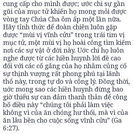
cung cấp cho mình được; ước chi sự gần
gũi của mục tử khiến họ mong mỏi được
vòng tay Chúa Cha ôm ấp một lần nữa.
Hãy tỉnh thức để đoàn chiên luôn gặp
được “mùi vị vĩnh cửu” trong trái tim vị
mục tử, một mùi vị họ hoài công tìm kiếm
nơi các sự vật ở đời này. Uớc chi họ luôn
nghe được từ các hiền huynh lời đề cao
đối với các cố gắng của họ nhằm củng cố
sự thịnh vượng rất phong phú tại lãnh
thổ này, trong tự do và công lý. Đồng thời,
uớc mong sao các hiền huynh đừng bao
giờ thiếu sự can đảm thanh thản để công
bố điều này “chúng tôi phải làm việc
không vì của ăn chóng hư thối, mà vì của
ăn lâu bền cho cuộc sống vĩnh cửu” (Ga
6:27).