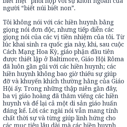
biết mệt” phối hợp với sự khôn ngoan của
người “biết núi biết non”.
Tôi không nói với các hiền huynh bằng
giọng nói đơn độc, nhưng tiếp diễn các
giọng nói của các vị tiền nhiệm của tôi. Từ
lúc khai sinh ra quốc gia này, khi, sau cuộc
Cách Mạng Hoa Kỳ, giáo phận đầu tiên
được thiết lập ở Baltimore, Giáo Hội Rôma
đã luôn gần gũi với các hiền huynh; các
hiền huynh không bao giờ thiếu sự giúp
đỡ và khuyến khích thường hằng của Giáo
Hội ấy. Trong những thập niên gần đây,
ba vị giáo hoàng đã thăm viếng các hiền
huynh và để lại cả một di sản giáo huấn
đáng kể. Lời các ngài nói vẫn mang tính
chất thời sự và từng giúp linh hứng cho
các mục tiêu lâu dài mà các hiền huynh