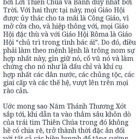
bởi Lời Thiên Chúa và Bánh duy nhất bởi
Trời. Với hai thực tại này, mọi Giáo Hội
được ủy thác cho ta mãi là Công Giáo, vì
mở cửa cho, và hiệp thông với, mọi Giáo
Hội đặc thù và với Giáo Hội Rôma là Giáo
Hội “chủ trì trong tình bác ái”. Do đó, điều
phải làm theo mệnh lệnh là trông nom sự
hợp nhất này, gìn giữ nó, cổ vũ nó và làm
chứng cho nó như là dấu chỉ và khí cụ
hợp nhất các dân nước, các chủng tộc, các
giai cấp và các thế hệ, vượt lên trên mọi
rào cản.
Uớc mong sao Năm Thánh Thương Xót
sắp tới, khi dẫn ta vào thẳm sâu khôn dò
của trái tim Thiên Chúa trong đó không
hề có chia rẽ, trở thành thời đặc ân đối
với tất cả các hiền huynh để tăng cường