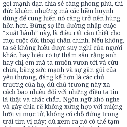
gọi mạnh dạn chia sẻ càng phong phú, thì
đức khiêm nhường mà các hiền huynh
dùng để cung hiến nó càng trở nên hùng
hồn hơn. Đừng sợ lên đường nhập cuộc
“xuất hành” này, là điều rất cần thiết cho
mọi cuộc đối thoại chân chính. Nếu không,
ta sẽ không hiểu được suy nghĩ của người
khác, hay hiểu rõ tự thẳm sâu rằng anh
hay chị em mà ta muốn vươn tới và cứu
chữa, bằng sức mạnh và sự gần gũi của
yêu thương, đáng kể hơn là các chủ
trương của họ, dù chủ trương này xa
cách bao nhiêu đối với những điều ta tin
là thật và chắc chắn. Ngôn ngữ khó nghe
và gây chia rẽ không xứng hợp với miệng
lưỡi vị mục tử, không có chỗ đứng trong
trái tim vị này; dù xem ra nó có thể tạm