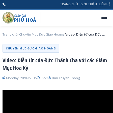
TRANG CHỦ
GIỚI THIỆU
LIÊN HỆ
Giáo Xứ
PHÚ HOÀ
Trang chủ
Chuyên Mục Đức Giáo Hoàng
Video: Diễn từ của Đức Thánh Cha với các Giám Mục Hoa Kỳ
CHUYÊN MỤC ĐỨC GIÁO HOÀNG
Video: Diễn từ của Đức Thánh Cha với các Giám
Mục Hoa Kỳ
Monday, 28/09/2015
09:21
Ban Truyền Thông