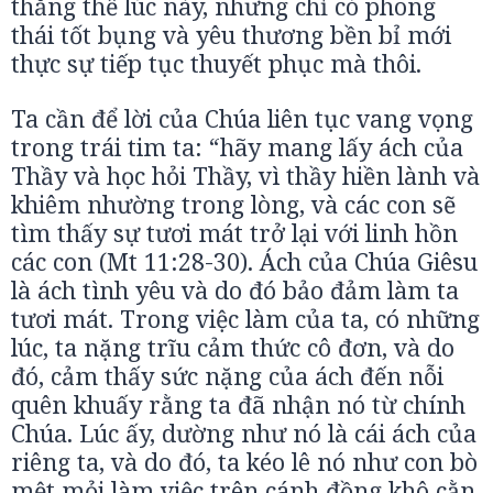
thắng thế lúc này, nhưng chỉ có phong
thái tốt bụng và yêu thương bền bỉ mới
thực sự tiếp tục thuyết phục mà thôi.
Ta cần để lời của Chúa liên tục vang vọng
trong trái tim ta: “hãy mang lấy ách của
Thầy và học hỏi Thầy, vì thầy hiền lành và
khiêm nhường trong lòng, và các con sẽ
tìm thấy sự tươi mát trở lại với linh hồn
các con (Mt 11:28-30). Ách của Chúa Giêsu
là ách tình yêu và do đó bảo đảm làm ta
tươi mát. Trong việc làm của ta, có những
lúc, ta nặng trĩu cảm thức cô đơn, và do
đó, cảm thấy sức nặng của ách đến nỗi
quên khuấy rằng ta đã nhận nó từ chính
Chúa. Lúc ấy, dường như nó là cái ách của
riêng ta, và do đó, ta kéo lê nó như con bò
mệt mỏi làm việc trên cánh đồng khô cằn,