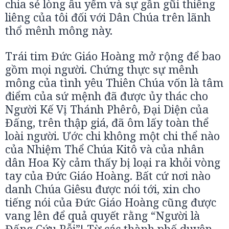
chia sẻ lòng âu yếm và sự gần gũi thiêng
liêng của tôi đối với Dân Chúa trên lãnh
thổ mênh mông này.
Trái tim Đức Giáo Hoàng mở rộng để bao
gồm mọi người. Chứng thực sự mênh
mông của tình yêu Thiên Chúa vốn là tâm
điểm của sứ mệnh đã được ủy thác cho
Người Kế Vị Thánh Phêrô, Đại Diện của
Đấng, trên thập giá, đã ôm lấy toàn thể
loài người. Ước chi không một chi thể nào
của Nhiệm Thể Chúa Kitô và của nhân
dân Hoa Kỳ cảm thấy bị loại ra khỏi vòng
tay của Đức Giáo Hoàng. Bất cứ nơi nào
danh Chúa Giêsu được nói tới, xin cho
tiếng nói của Đức Giáo Hoàng cũng được
vang lên để quả quyết rằng “Người là
Đấng Cứu Rỗi”! Từ các thành phố duyên