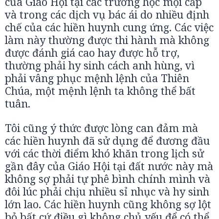
của Giáo Hội tại các trường học mọi cấp
và trong các dịch vụ bác ái do nhiều định
chế của các hiền huynh cung ứng. Các việc
làm này thường được thi hành mà không
được đánh giá cao hay được hỗ trợ,
thường phải hy sinh cách anh hùng, vì
phải vâng phục mệnh lệnh của Thiên
Chúa, một mệnh lệnh ta không thể bất
tuân.
Tôi cũng ý thức được lòng can đảm mà
các hiền huynh đã sử dụng để đương đầu
với các thời điểm khó khăn trong lịch sử
gần đây của Giáo Hội tại đất nước này mà
không sợ phải tự phê bình chính mình và
đôi lúc phải chịu nhiều sỉ nhục và hy sinh
lớn lao. Các hiền huynh cũng không sợ lột
bỏ bất cứ điều gì không chủ yếu để có thể