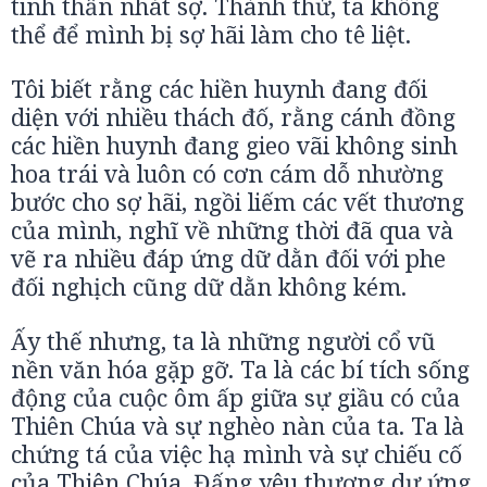
tinh thần nhát sợ. Thành thử, ta không
thể để mình bị sợ hãi làm cho tê liệt.
Tôi biết rằng các hiền huynh đang đối
diện với nhiều thách đố, rằng cánh đồng
các hiền huynh đang gieo vãi không sinh
hoa trái và luôn có cơn cám dỗ nhường
bước cho sợ hãi, ngồi liếm các vết thương
của mình, nghĩ về những thời đã qua và
vẽ ra nhiều đáp ứng dữ dằn đối với phe
đối nghịch cũng dữ dằn không kém.
Ấy thế nhưng, ta là những người cổ vũ
nền văn hóa gặp gỡ. Ta là các bí tích sống
động của cuộc ôm ấp giữa sự giầu có của
Thiên Chúa và sự nghèo nàn của ta. Ta là
chứng tá của việc hạ mình và sự chiếu cố
của Thiên Chúa, Đấng yêu thương dự ứng