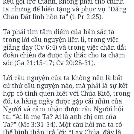
kêu gọi trở thành, không phải cho chính
ta nhưng để hiến tặng và phục vụ “Đấng
Chăn Dắt linh hồn ta” (1 Pr 2:25).
Ta phải tìm tâm điểm của bản sắc ta
trong lời cầu nguyện liên lỉ, trong việc
giảng dạy (Cv 6:4) và trong việc chăn dắt
đoàn chiên đã được ủy thác cho ta chăm
sóc (Ga 21:15-17; Cv 20:28-31).
Lời cầu nguyện của ta không nên là bất
cứ thứ cầu nguyện nào, mà phải là sự kết
hợp có tính quen biết với Chúa Kitô, trong
đó, ta hàng ngày được gặp cái nhìn của
Người và cảm nhận được câu Người hỏi
ta: “Ai là mẹ Ta? Ai là anh chị em của
Ta?” (Mc 3:31-34). Một câu hỏi mà ta có
thể bình thản trả lời: “Lạy Chúa, đây là