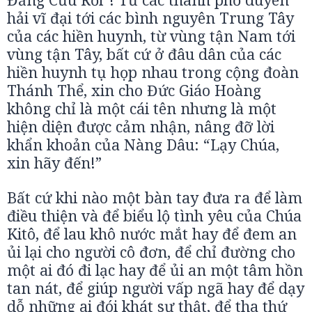
hải vĩ đại tới các bình nguyên Trung Tây
của các hiền huynh, từ vùng tận Nam tới
vùng tận Tây, bất cứ ở đâu dân của các
hiền huynh tụ họp nhau trong cộng đoàn
Thánh Thể, xin cho Đức Giáo Hoàng
không chỉ là một cái tên nhưng là một
hiện diện được cảm nhận, nâng đỡ lời
khẩn khoản của Nàng Dâu: “Lạy Chúa,
xin hãy đến!”
Bất cứ khi nào một bàn tay đưa ra để làm
điều thiện và để biểu lộ tình yêu của Chúa
Kitô, để lau khô nước mắt hay để đem an
ủi lại cho người cô đơn, để chỉ đường cho
một ai đó đi lạc hay để ủi an một tâm hồn
tan nát, để giúp người vấp ngã hay để dạy
dỗ những ai đói khát sự thật, để tha thứ