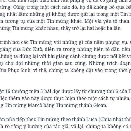
C. Các nhà soạn thảo bản văn phụng vụ đã cố gắng làm x
 mừng. Cũng trong một cách nào đó, họ đã không bỏ qua b
ừng nhất lãm: những gì không được giữ lại trong một Tin
 tương tự của một Tin mừng khác. Một vài yếu tố then 
hững Tin mừng khác nhau, thấy trở lại hai hoặc ba lần.
 trình nơi các Tin mừng với những gì của năm phụng vụ.
giảng của Đức Kitô, diễn ra trong những hiển tỏ đầu tiê
Chúng ta dừng lại với bài giảng cánh chung được nối kết v
sự chợ đợi những thời gian sau cùng. Những trích đoạn
a Phục Sinh: vì thế, chúng ta không đặt vào trong thời
ật 16 thường niên 5 bài đọc được lấy từ chương thứ 6 của
Việc thêm vào này được thực hiện theo một cách tự nhiên
rong Tin mừng Marcô bằng Tin mừng thánh Gioan.
hần nửa tiếp theo Tin mừng theo thánh Luca (Chúa nhật th
ch rõ ràng ý hướng của tác giả; vả lại, chúng ta không có 