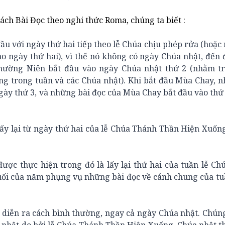
ch Bài Đọc theo nghi thức Roma, chúng ta biết :
u với ngày thứ hai tiếp theo lễ Chúa chịu phép rửa (hoặc
o ngày thứ hai), vì thế nó không có ngày Chúa nhật, đến 
hường Niên bắt đầu vào ngày Chúa nhật thứ 2 (nhằm t
g trong tuần và các Chúa nhật). Khi bắt đầu Mùa Chay, 
 ngày thứ 3, và những bài đọc của Mùa Chay bắt đầu vào thứ
ấy lại từ ngày thứ hai của lễ Chúa Thánh Thần Hiện Xuống
 được thực hiện trong đó là lấy lại thứ hai của tuần lễ C
uối của năm phụng vụ những bài đọc về cánh chung của tu
 diễn ra cách bình thường, ngay cả ngày Chúa nhật. Chúng