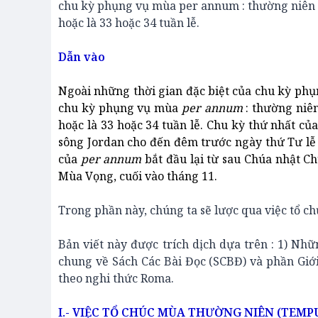
chu kỳ phụng vụ mùa per annum : thường niên
hoặc là 33 hoặc 34 tuần lễ.
Dẫn vào
Ngoài những thời gian đặc biệt của chu kỳ phụn
chu kỳ phụng vụ mùa
per annum
: thường niê
hoặc là 33 hoặc 34 tuần lễ. Chu kỳ thứ nhất củ
sông Jordan cho đến đêm trước ngày thứ Tư lễ 
của
per annum
bắt đầu lại từ sau Chúa nhật 
Mùa Vọng, cuối vào tháng 11.
Trong phần này, chúng ta sẽ lược qua việc tổ c
Bản viết này được trích dịch dựa trên : 1) N
chung về Sách Các Bài Đọc (SCBĐ) và phần Giớ
theo nghi thức Roma.
I.- VIỆC TỔ CHÚC MÙA THƯỜNG NIÊN (TEMP