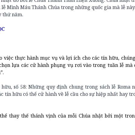
a nhật do bởi lễ Chúa Thánh Thần Hiện Xuống. Chúa nhật t
ởi lễ Mình Máu Thánh Chúa trong những quốc gia mà lễ nà
y thứ năm.
ỌC
o việc thực hành mục vụ và lợi ích cho các tín hữu, chún
họn lựa các cử hành phụng vụ rơi vào trong tuần lễ mà 
”.
ô hữu, số 58: Những quy định chung trong sách lễ Roma n
ác tín hữu có thể cử hành về lễ cầu cho sự hiệp nhất hay t
thể thay thế thánh vịnh của mỗi Chúa nhật bởi một tro