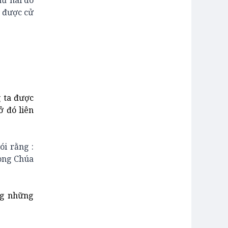
hứ hai do
y được cử
g ta được
ở đó liên
ói rằng :
rong Chúa
ng những