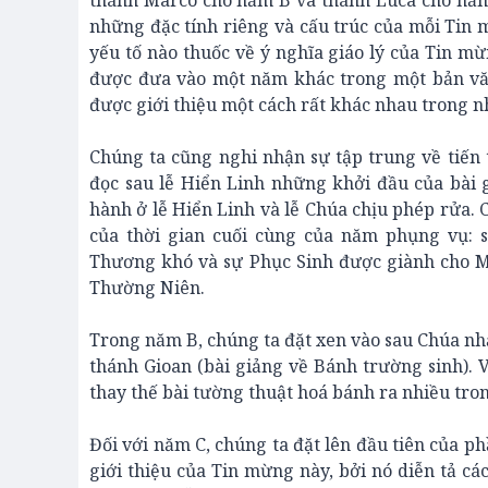
thánh Marcô cho năm B và thánh Luca cho năm 
những đặc tính riêng và cấu trúc của mỗi Tin
yếu tố nào thuốc về ý nghĩa giáo lý của Tin m
được đưa vào một năm khác trong một bản văn
được giới thiệu một cách rất khác nhau trong n
Chúng ta cũng nghi nhận sự tập trung về tiến
đọc sau lễ Hiển Linh những khởi đầu của bài 
hành ở lễ Hiển Linh và lễ Chúa chịu phép rửa. 
của thời gian cuối cùng của năm phụng vụ: 
Thương khó và sự Phục Sinh được giành cho Mù
Thường Niên.
Trong năm B, chúng ta đặt xen vào sau Chúa nh
thánh Gioan (bài giảng về Bánh trường sinh). 
thay thế bài tường thuật hoá bánh ra nhiều t
Đối với năm C, chúng ta đặt lên đầu tiên của p
giới thiệu của Tin mừng này, bởi nó diễn tả cá