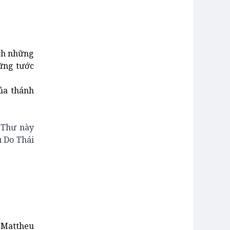
ách những
hững tước
ủa thánh
. Thư này
u Do Thái
h Mattheu