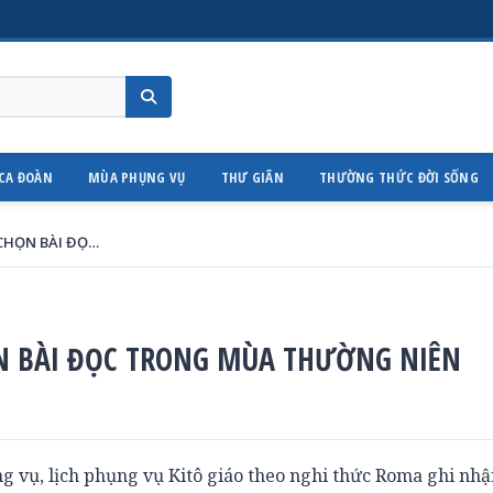
CA ĐOÀN
MÙA PHỤNG VỤ
THƯ GIÃN
THƯỜNG THỨC ĐỜI SỐNG
VIỆC TỔ CHỨC THÁNH LỄ VÀ CHỌN BÀI ĐỌC TRONG MÙA THƯỜNG NIÊN
ỌN BÀI ĐỌC TRONG MÙA THƯỜNG NIÊN
g vụ, lịch phụng vụ Kitô giáo theo nghi thức Roma ghi nhậ