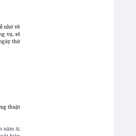
lễ nhớ về
ng vụ, số
ngày thứ
ờng thuật
o năm A;