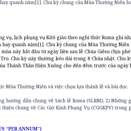
 hay quanh năm[1]. Chu kỳ chung của Mùa Thường Niên b
g vụ, lịch phụng vụ Kitô giáo theo nghi thức Roma ghi nh
n hay quanh năm
[1]
. Chu kỳ chung của Mùa Thường Niên
a mùa này bắt đầu từ ngày liền sau lễ Chúa Giêsu chịu phé
Tro. Chu kỳ này thường kéo dài trong 8 Chúa nhật. Chu k
Chúa Thánh Thần Hiện Xuống cho đến đêm trước của ngày 
hức Mùa Thường Niên và việc chọn lựa thánh lễ và bài đọc.
hững hướng dẫn chung về Sách lễ Roma (SLRM); 2) Những g
i thiệu chung về Các Giờ Kinh Phụng Vụ (CGGKPV) trong 
US “PER ANNUM”)