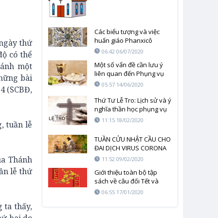
Các biểu tượng và việc
huấn giáo Phanxicô
 ngày thứ
06:42 06/07/2020
độ có thể
Một số vấn đề cần lưu ý
ránh một
liên quan đến Phụng vụ
những bài
Thánh lễ
05:57 14/06/2020
 4 (SCBĐ,
Thứ Tư Lễ Tro: Lịch sử và ý
nghĩa thần học phụng vụ
11:15 18/02/2020
, tuần lễ
TUẦN CỬU NHẬT CẦU CHO
ĐAI DỊCH VIRUS CORONA
SỚM CHẤM DỨT – NGÀY
húa Thánh
11:52 09/02/2020
THỨ NHẤT
ần lễ thứ
Giới thiệu toàn bộ tập
sách về câu đối Tết và
Phụng Vụ
06:55 17/01/2020
 ta thấy,