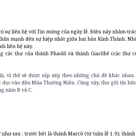
ó sự liên hệ với Tin mừng của ngày lễ. Điều này nhằm tr
ể nhấn mạnh đến sự hiệp nhất giữa hai bản Kinh Thánh. N
i liên hệ này.
g các thư của thánh Phaolô và thánh Giacôbê (các thư c
dài, vì thế sẽ được sắp xếp theo những chủ đề khác nhau
c đọc vào đầu Mùa Thường Niên. Cũng vậy, thư gởi tín hữ
ng năm B và C.
 như sau : trước hết là thánh Marcô (từ tuần lễ 1-9); thán