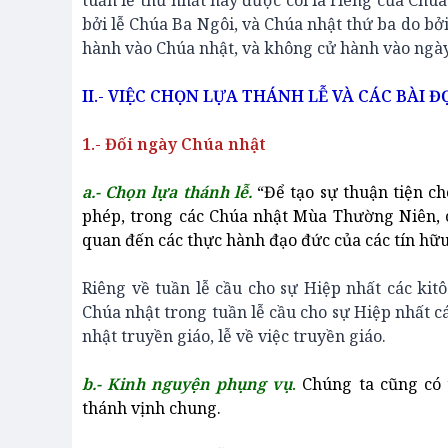
tuần lễ thứ nhất này được coi là riêng của Chú
bởi lễ Chúa Ba Ngôi, và Chúa nhật thứ ba do b
hành vào Chúa nhật, và không cử hành vào ngà
II.- VIỆC CHỌN LỰA THÁNH LỄ VÀ CÁC BÀI Đ
1.- Đối ngày Chúa nhật
a.- Chọn lựa thánh lễ.
“Để tạo sự thuận tiện ch
phép, trong các Chúa nhật Mùa Thường Niên, c
quan đến các thực hành đạo đức của các tín hữu
Riêng về tuần lễ cầu cho sự Hiệp nhất các kit
Chúa nhật trong tuần lễ cầu cho sự Hiệp nhất c
nhật truyền giáo, lễ về việc truyền giáo.
b.- Kinh nguyện phụng vụ
.
Chúng ta cũng có 
thánh vịnh chung.