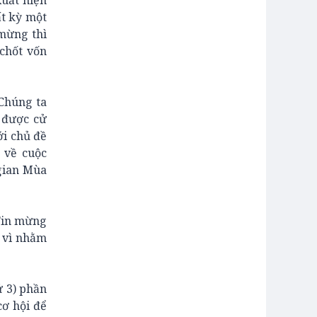
uất hiện
ất kỳ một
 mừng thì
chốt vốn
 Chúng ta
n được cử
ới chủ đề
 về cuộc
 gian Mùa
 Tin mừng
, vì nhằm
ứ 3) phần
cơ hội để