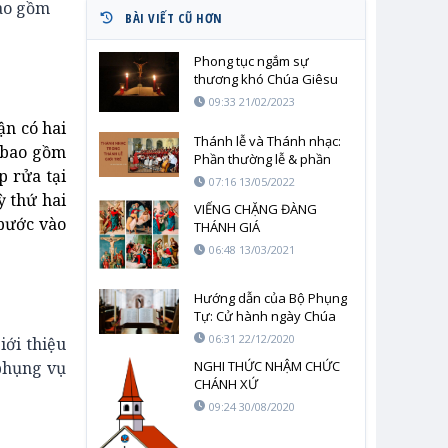
ao gồm
BÀI VIẾT CŨ HƠN
Phong tục ngắm sự
thương khó Chúa Giêsu
09:33 21/02/2023
ận có hai
Thánh lễ và Thánh nhạc:
 bao gồm
Phần thường lễ & phần
p rửa tại
riêng của Thánh lễ
07:16 13/05/2022
ỳ thứ hai
VIẾNG CHẶNG ĐÀNG
bước vào
THÁNH GIÁ
06:48 13/03/2021
Hướng dẫn của Bộ Phụng
Tự: Cử hành ngày Chúa
nhật Lời Chúa
06:31 22/12/2020
iới thiệu
NGHI THỨC NHẬM CHỨC
phụng vụ
CHÁNH XỨ
09:24 30/08/2020