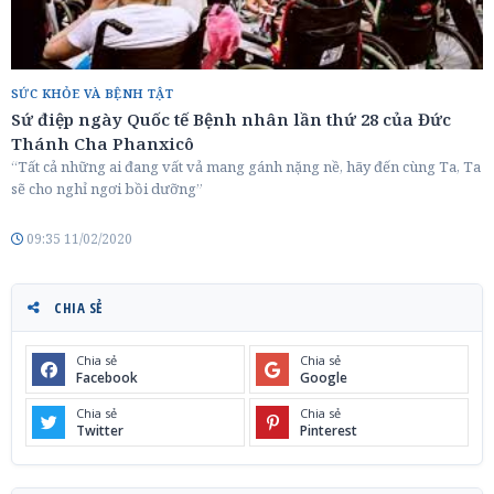
SỨC KHỎE VÀ BỆNH TẬT
Sứ điệp ngày Quốc tế Bệnh nhân lần thứ 28 của Đức
Thánh Cha Phanxicô
“Tất cả những ai đang vất vả mang gánh nặng nề, hãy đến cùng Ta, Ta
sẽ cho nghỉ ngơi bồi dưỡng”
09:35 11/02/2020
CHIA SẺ
Chia sẻ
Chia sẻ
Facebook
Google
Chia sẻ
Chia sẻ
Twitter
Pinterest