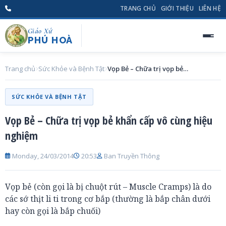
TRANG CHỦ
GIỚI THIỆU
LIÊN HỆ
Giáo Xứ
PHÚ HOÀ
Trang chủ
Sức Khỏe và Bệnh Tật
Vọp Bẻ – Chữa trị vọp bẻ khẩn cấp vô cùng hiệu nghiệm
SỨC KHỎE VÀ BỆNH TẬT
Vọp Bẻ – Chữa trị vọp bẻ khẩn cấp vô cùng hiệu
nghiệm
Monday, 24/03/2014
20:53
Ban Truyền Thông
Vọp bẻ (còn gọi là bị chuột rút – Muscle Cramps) là do
các sớ thịt li ti trong cơ bắp (thường là bắp chân dưới
hay còn gọi là bắp chuối)