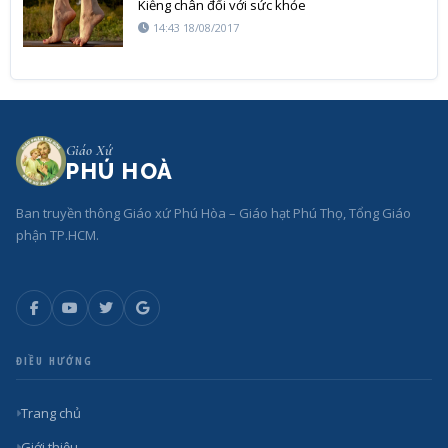
Kiễng chân đối với sức khỏe
14:43 18/08/2017
Giáo Xứ
PHÚ HOÀ
Ban truyền thông Giáo xứ Phú Hòa – Giáo hạt Phú Thọ, Tổng Giáo
phận TP.HCM.
ĐIỀU HƯỚNG
Trang chủ
Giới thiệu