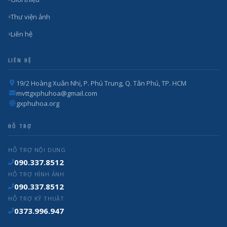
Thư viện ảnh
Liên hệ
LIÊN HỆ
19/2 Hoàng Xuân Nhị, P. Phú Trung, Q. Tân Phú, TP. HCM
mvttgxphuhoa@gmail.com
gxphuhoa.org
HỖ TRỢ
HỖ TRỢ NỘI DUNG
090.337.8512
HỖ TRỢ HÌNH ẢNH
090.337.8512
HỖ TRỢ KỸ THUẬT
0373.996.947