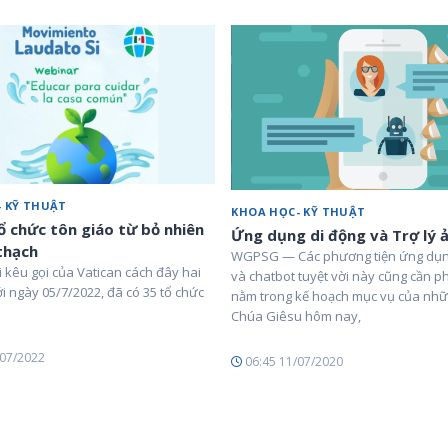
 KỸ THUẬT
KHOA HỌC- KỸ THUẬT
ổ chức tôn giáo từ bỏ nhiên
Ứng dụng di động và Trợ lý 
 thạch
WGPSG — Các phương tiện ứng dụn
 kêu gọi của Vatican cách đây hai
và chatbot tuyệt vời này cũng cần p
ới ngày 05/7/2022, đã có 35 tổ chức
nằm trong kế hoạch mục vụ của nh
Chúa Giêsu hôm nay,
/07/2022
06:45 11/07/2020