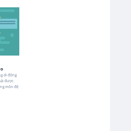
ảo
g di động
hải được
ững môn đệ