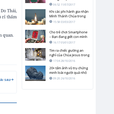
06:52 11/07/2017
 Do Thái,
Khi các phi hành gia nhận
Mình Thánh Chúa trong
ò rỉ thấm
vũ trụ
15:58 03/03/2017
Cho trẻ chơi Smartphone
m quan.
– Bạn đang giết con mình
như thế nào?
16:17 05/01/2017
Tìm ra chiếc giường an
nghỉ của Chúa Jesus trong
nhà thờ Jerusalem
17:04 28/10/2016
20+ tấm ảnh vũ trụ chứng
minh loài người quá nhỏ
bé và yếu ớt
09:20 26/10/2016
BÀI SAU