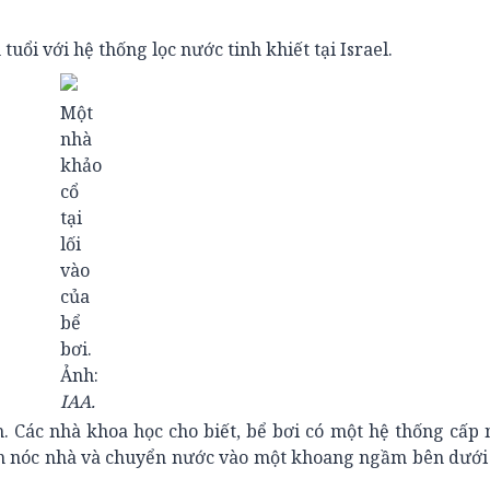
tuổi với hệ thống lọc nước tinh khiết tại Israel.
Một
nhà
khảo
cổ
tại
lối
vào
của
bể
bơi.
Ảnh:
IAA.
. Các nhà khoa học cho biết, bể bơi có một hệ thống cấp
n nóc nhà và chuyển nước vào một khoang ngầm bên dưới 