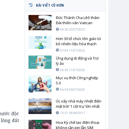
BÀI VIẾT CŨ HƠN
Đức Thánh Cha Lêô thăm
Đài thiên văn Vatican
nhân 56 năm ngày con
06:38 22/07/2025
người đặt chân lên Mặt
trăng
Hơn 30 tổ chức tôn giáo từ
bỏ nhiên liệu hóa thạch
07:04 11/07/2022
Ứng dụng di động và Trợ
lý ảo
06:45 11/07/2020
Mục vụ thời Công nghiệp
5.0
06:34 05/07/2020
Úc xây nhà máy nhiệt điện
mặt trời ‘1 cột trụ’ lớn nhất
thế giới
 nước độc
15:57 18/08/2017
lòng đất
Hoa Kỳ chế tạo điện thoại
không cần pin lẫn SIM