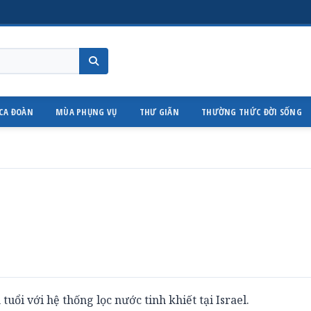
CA ĐOÀN
MÙA PHỤNG VỤ
THƯ GIÃN
THƯỜNG THỨC ĐỜI SỐNG
tuổi với hệ thống lọc nước tinh khiết tại Israel.