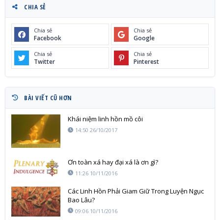
CHIA SẺ
Chia sẻ
Chia sẻ
Facebook
Google
Chia sẻ
Chia sẻ
Twitter
Pinterest
BÀI VIẾT CŨ HƠN
Khái niệm linh hồn mồ côi
14:50 26/10/2017
Ơn toàn xá hay đại xá là ơn gì?
11:26 10/11/2016
Các Linh Hồn Phải Giam Giữ Trong Luyện Ngục
Bao Lâu?
09:06 10/11/2016