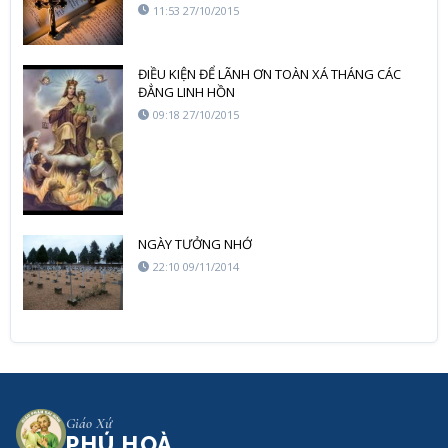
11:53 27/10/2015
ĐIỀU KIỆN ĐỂ LÃNH ƠN TOÀN XÁ THÁNG CÁC
ĐẲNG LINH HỒN
09:18 27/10/2015
NGÀY TƯỞNG NHỚ
22:10 09/11/2014
Giáo Xứ
PHÚ HOÀ