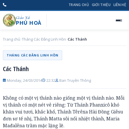
TRANG CHỦ
GIỚI THIỆU
LIÊN HỆ
Giáo Xứ
PHÚ HOÀ
Trang chủ
Tháng Các Đẳng Linh Hồn
Các Thánh
THÁNG CÁC ĐẲNG LINH HỒN
Các Thánh
Monday, 24/03/2014
22:32
Ban Truyền Thông
Không có một vị thánh nào giống một vị thánh nào. Mỗi
vị thánh có một nét vẻ riêng: Từ Thánh Phanxicô khó
khăn vui tươi, khắc khổ, Thánh Têrêxa Hài Đồng Giêsu
đơn sơ tế nhị, Thánh Matta sôi nổi nhiệt thành, Maria
Mađalêna trầm mặc lặng lẽ.