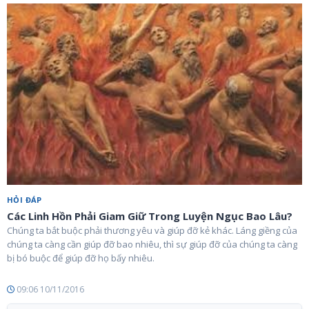
HỎI ĐÁP
Các Linh Hồn Phải Giam Giữ Trong Luyện Ngục Bao Lâu?
Chúng ta bắt buộc phải thương yêu và giúp đỡ kẻ khác. Láng giềng của
chúng ta càng cần giúp đỡ bao nhiêu, thì sự giúp đỡ của chúng ta càng
bị bó buộc để giúp đỡ họ bấy nhiêu.
09:06 10/11/2016