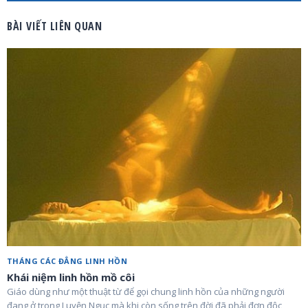
BÀI VIẾT LIÊN QUAN
THÁNG CÁC ĐẲNG LINH HỒN
Khái niệm linh hồn mồ côi
Giáo dùng như một thuật từ để gọi chung linh hồn của những người
đang ở trong Luyện Ngục mà khi còn sống trên đời đã phải đơn độc