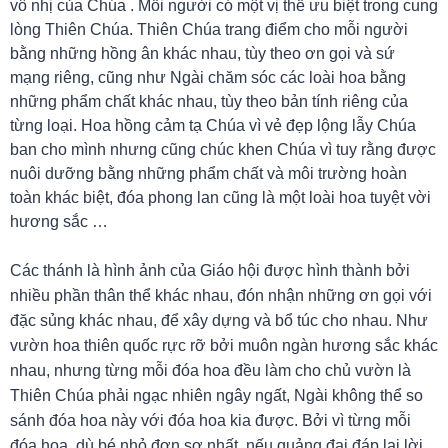
vô nhị của Chúa . Mỗi người có một vị thế ưu biệt trong cung
lòng Thiên Chúa. Thiên Chúa trang điểm cho mỗi người
bằng những hồng ân khác nhau, tùy theo ơn gọi và sứ
mạng riêng, cũng như Ngài chăm sóc các loài hoa bằng
những phẩm chất khác nhau, tùy theo bản tính riêng của
từng loại. Hoa hồng cảm tạ Chúa vì vẻ đẹp lộng lẫy Chúa
ban cho mình nhưng cũng chúc khen Chúa vì tuy rằng được
nuôi dưỡng bằng những phẩm chất và môi trường hoàn
toàn khác biệt, đóa phong lan cũng là một loài hoa tuyệt vời
hương sắc …
Các thánh là hình ảnh của Giáo hội được hình thành bởi
nhiều phần thân thể khác nhau, đón nhận những ơn gọi với
đặc sủng khác nhau, để xây dựng và bổ túc cho nhau. Như
vườn hoa thiên quốc rực rỡ bởi muôn ngàn hương sắc khác
nhau, nhưng từng mỗi đóa hoa đều làm cho chủ vườn là
Thiên Chúa phải ngạc nhiên ngây ngất, Ngài không thể so
sánh đóa hoa này với đóa hoa kia được. Bởi vì từng mỗi
đóa hoa, dù bé nhỏ đơn sơ nhất, nếu quảng đại đáp lại lời