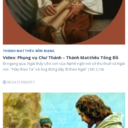
THÁNH MATTHÊU BỔN MẠNG
Video: Phụng vụ Chư Thánh – Thánh Matthêu Tông Đồ
Đi ngang qua, Ngài thấy Lêvi con của Alphê ngồi nơi sở thu thuế và Ngài
nói: “Hãy theo Ta” và ông đứng dậy đi theo Ngài” ( Mc 2,14).
06:24 21/09/2017