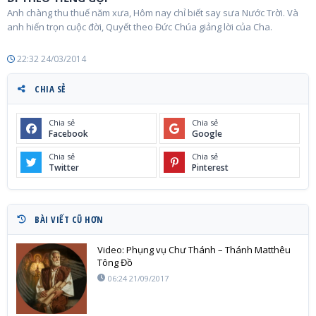
Anh chàng thu thuế năm xưa, Hôm nay chỉ biết say sưa Nước Trời. Và
anh hiến trọn cuộc đời, Quyết theo Đức Chúa giảng lời của Cha.
22:32 24/03/2014
CHIA SẺ
Chia sẻ
Chia sẻ
Facebook
Google
Chia sẻ
Chia sẻ
Twitter
Pinterest
BÀI VIẾT CŨ HƠN
Video: Phụng vụ Chư Thánh – Thánh Matthêu
Tông Đồ
06:24 21/09/2017