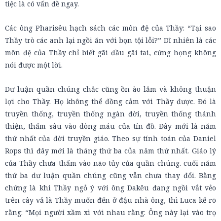
tiệc là có vấn đề ngay.
Các ông Pharisêu hạch sách các môn đệ của Thầy: “Tại sao
Thầy trò các anh lại ngồi ăn với bọn tội lỗi?” Dĩ nhiên là các
môn đệ của Thầy chỉ biết gãi đầu gãi tai, cứng họng không
nói được một lời.
Dư luận quần chúng chắc cũng ồn ào lắm và không thuận
lợi cho Thầy. Họ không thể đồng cảm với Thầy được. Đó là
truyền thống, truyền thống ngàn đời, truyền thống thánh
thiện, thấm sâu vào dòng máu của tín đồ. Đây mới là năm
thứ nhất của đời truyền giáo. Theo sự tính toán của Daniel
Rops thì đây mới là tháng thứ ba của năm thứ nhất. Giáo lý
của Thầy chưa thấm vào não tủy của quần chúng. cuối năm
thứ ba dư luận quần chúng cũng vẫn chưa thay đổi. Bằng
chứng là khi Thầy ngỏ ý với ông Dakêu đang ngồi vắt vẻo
trên cây vả là Thầy muốn đến ở đậu nhà ông, thì Luca kể rõ
rằng: “Mọi người xầm xì với nhau rằng: Ông này lại vào trọ