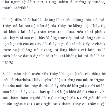
nhà người tội lỗi”(Lc19,7). Ong Dakêu là trưởng ty thuế vụ
thành Giêrikhô.
Có một điều khôi hài là các ông Pharisêu không thắc mắc với
Thầy, mà lại nạt nộ môn đệ của Thầy. Họ kiềng mặt Thầy. Họ
cãi không lại Thầy. Trăm trận trăm thua. Nếu có ai phỏng
vấn họ: “Tại sao các thầy không trực tiếp nói với ông Giêsu?
Bọn học trò của ông ấy dốt thấy mẹ”, thì các ông ấy sẽ chống
thẹn: “Một thằng nói ngang, cả làng không cãi lại”. Đó là
cách bảo vệ danh dự của bề trên. Cãi không lại thì chê là cãi
ngang.
3. Các môn đệ chuyển đến Thầy lời nạt nộ của các đấng bề
trên là Pharisêu. Thầy tuyên bố lập trường của mình: “Người
đau ốm mới cần thầy thuốc. Thầy đến để kêu gọi người tội lỗi
sám hối”. Thầy ví von hay quá. Lý luận kiểu đó thì vừa rõ vừa
sâu thăm thẳm. Người dốt nghe cũng hiểu. Người giỏi thì cứ
muốn ngẫm nghĩ. Càng nghĩ càng thấm. Thầy ơi. Thầy tuyệt