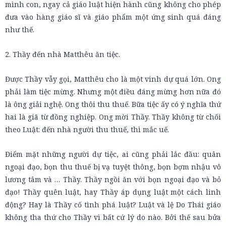
mình con, ngay cả giáo luật hiện hành cũng không cho phép
đưa vào hàng giáo sĩ và giáo phẩm một ứng sinh quá đáng
như thế.
2. Thầy đến nhà Matthêu ăn tiệc.
Được Thầy vẫy gọi, Matthêu cho là một vinh dự quá lớn. Ong
phải làm tiệc mừng. Nhưng một điều đáng mừng hơn nữa đó
là ông giải nghệ. Ong thôi thu thuế. Bữa tiệc ấy có ý nghĩa thứ
hai là giã từ đồng nghiệp. Ong mời Thầy. Thầy không từ chối
theo Luật: đến nhà người thu thuế, thì mắc uế.
Điểm mặt những người dự tiệc, ai cũng phải lắc đầu: quân
ngoại đạo, bọn thu thuế bị vạ tuyệt thông, bọn bợm nhậu vô
lương tâm và … Thầy. Thầy ngồi ăn với bọn ngoại đạo và bỏ
đạo! Thầy quên luật, hay Thầy áp dụng luật một cách linh
động? Hay là Thầy cố tình phá luật? Luật và lệ Do Thái giáo
không tha thứ cho Thầy vì bất cứ lý do nào. Bởi thế sau bửa