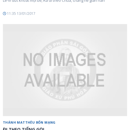
Lê-vi dứt khoát mọi bề, Ra đi theo Chúa, chẳng nề gian nan
11:35 13/01/2017
THÁNH MATTHÊU BỔN MẠNG
ĐI THEO TIẾNG GỌI