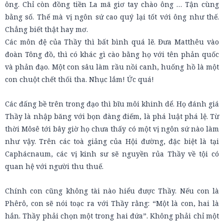
ông. Chỉ còn đồng tiền La mã giơ tay chào ông … Tận cùng
bằng số. Thế mà vị ngôn sứ cao quý lại tốt với ông như thế.
Chẳng biết thật hay mơ.
Các môn đệ của Thầy thì bất bình quá lẽ. Đưa Matthêu vào
đoàn Tông đồ, thì có khác gì cào bằng họ với tên phản quốc
và phản đạo. Một con sâu làm rầu nồi canh, huống hồ là một
con chuột chết thối tha. Nhục lắm! Ức quá!
Các đấng bề trên trong đạo thì bĩu môi khinh dể. Họ đánh giá
Thầy là nhập băng với bọn đàng điếm, là phá luật phá lệ. Từ
thời Môsê tới bây giờ họ chưa thấy có một vị ngôn sứ nào làm
như vậy. Trên các toà giảng của Hội đường, đặc biệt là tại
Caphácnaum, các vị kinh sư sẽ nguyền rủa Thầy về tội có
quan hệ với người thu thuế.
Chính con cũng không tài nào hiểu được Thầy. Nếu con là
Phêrô, con sẽ nói toạc ra với Thầy rằng: “Một là con, hai là
hắn. Thầy phải chọn một trong hai đứa”. Không phải chỉ một