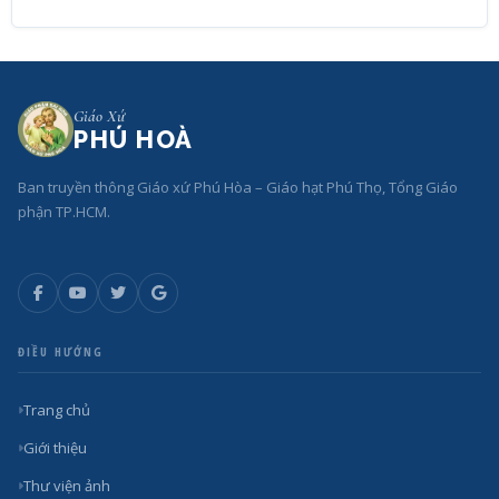
Giáo Xứ
PHÚ HOÀ
Ban truyền thông Giáo xứ Phú Hòa – Giáo hạt Phú Thọ, Tổng Giáo
phận TP.HCM.
ĐIỀU HƯỚNG
Trang chủ
Giới thiệu
Thư viện ảnh