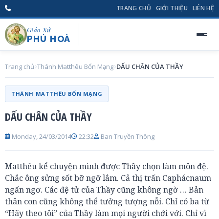
TRANG CHỦ
GIỚI THIỆU
LIÊN HỆ
Giáo Xứ
PHÚ HOÀ
Trang chủ
Thánh Matthêu Bổn Mạng
DẤU CHÂN CỦA THẦY
THÁNH MATTHÊU BỔN MẠNG
DẤU CHÂN CỦA THẦY
Monday, 24/03/2014
22:32
Ban Truyền Thông
Matthêu kể chuyện mình được Thầy chọn làm môn đệ.
Chắc ông sửng sốt bỡ ngỡ lắm. Cả thị trấn Caphácnaum
ngẩn ngơ. Các đệ tử của Thầy cũng không ngờ … Bản
thân con cũng không thể tưởng tượng nỗi. Chỉ có ba từ
“Hãy theo tôi” của Thầy làm mọi người chới với. Chỉ vì