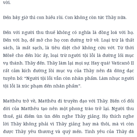
vời.
Đến bây giờ thì con hiểu rồi. Con không còn tức Thầy nữa.
Đến với người thu thuế không có nghĩa là đồng loã với họ.
Đến với họ, để mở cho họ con đường trở về. Loại trừ là thất
sách, là mất sạch, là tiêu diệt chớ không cứu vớt. Từ thời
Môsê cho đến lúc ấy, loại trừ người tội lỗi là đường lối mục
vụ thánh. Thầy đến. Thầy làm lại mọi sự. Hay quá! Vaticanô II
rất cảm kích đường lồi mục vụ của Thầy nên đã dõng dạc
tuyên bố: “Người tội lỗi vẫn còn nhân phẩm. Làm nhục người
tội lỗi là xúc phạm đến nhân phẩm”.
Matthêu trở về, Matthêu đi truyền đạo với Thầy. Biến cố đổi
đời của Matthêu tạo nên một phong trào trở lại. Người thu
thuế, gái điếm ùn ùn đến nghe Thầy giảng. Họ thích nghe
lời Thầy không phải vì Thầy giảng hay mà thôi, mà vì còn
được Thầy yêu thương và quý mến. Tình yêu của Thầy đã