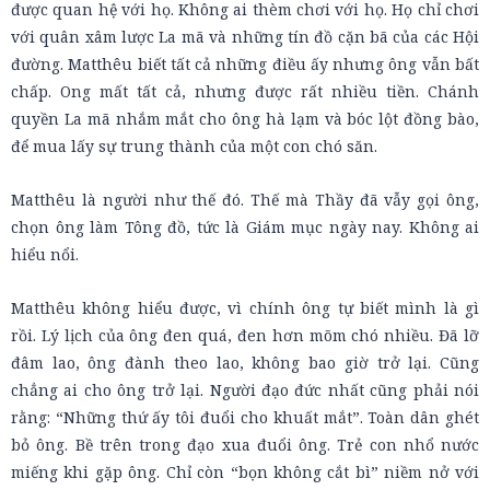
được quan hệ với họ. Không ai thèm chơi với họ. Họ chỉ chơi
với quân xâm lược La mã và những tín đồ cặn bã của các Hội
đường. Matthêu biết tất cả những điều ấy nhưng ông vẫn bất
chấp. Ong mất tất cả, nhưng được rất nhiều tiền. Chánh
quyền La mã nhắm mắt cho ông hà lạm và bóc lột đồng bào,
để mua lấy sự trung thành của một con chó săn.
Matthêu là người như thế đó. Thế mà Thầy đã vẫy gọi ông,
chọn ông làm Tông đồ, tức là Giám mục ngày nay. Không ai
hiểu nổi.
Matthêu không hiểu được, vì chính ông tự biết mình là gì
rồi. Lý lịch của ông đen quá, đen hơn mõm chó nhiều. Đã lỡ
đâm lao, ông đành theo lao, không bao giờ trở lại. Cũng
chẳng ai cho ông trở lại. Người đạo đức nhất cũng phải nói
rằng: “Những thứ ấy tôi đuổi cho khuất mắt”. Toàn dân ghét
bỏ ông. Bề trên trong đạo xua đuổi ông. Trẻ con nhổ nước
miếng khi gặp ông. Chỉ còn “bọn không cắt bì” niềm nở với