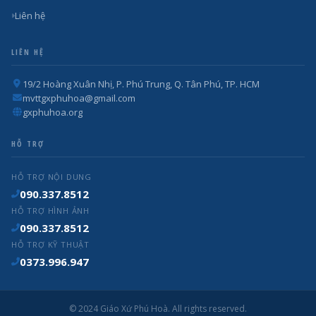
Liên hệ
LIÊN HỆ
19/2 Hoàng Xuân Nhị, P. Phú Trung, Q. Tân Phú, TP. HCM
mvttgxphuhoa@gmail.com
gxphuhoa.org
HỖ TRỢ
HỖ TRỢ NỘI DUNG
090.337.8512
HỖ TRỢ HÌNH ẢNH
090.337.8512
HỖ TRỢ KỸ THUẬT
0373.996.947
© 2024 Giáo Xứ Phú Hoà. All rights reserved.