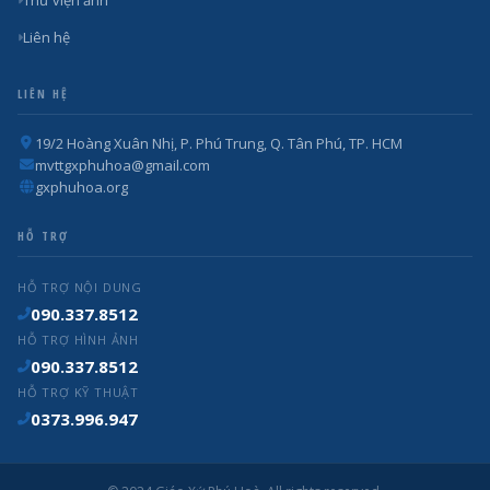
Thư viện ảnh
Liên hệ
LIÊN HỆ
19/2 Hoàng Xuân Nhị, P. Phú Trung, Q. Tân Phú, TP. HCM
mvttgxphuhoa@gmail.com
gxphuhoa.org
HỖ TRỢ
HỖ TRỢ NỘI DUNG
090.337.8512
HỖ TRỢ HÌNH ẢNH
090.337.8512
HỖ TRỢ KỸ THUẬT
0373.996.947