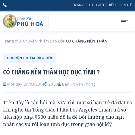
TRANG CHỦ
GIỚI THIỆU
LIÊN HỆ
Giáo Xứ
PHÚ HOÀ
Trang chủ
Chuyện Phiếm Đạo Đời
CÓ CHĂNG NỀN THẦN HỌC DỤC TÌNH ?
CHUYỆN PHIẾM ĐẠO ĐỜI
CÓ CHĂNG NỀN THẦN HỌC DỤC TÌNH ?
Monday, 24/03/2014
20:53
Ban Truyền Thông
Trên đây là câu hỏi mà, vừa rồi, một số bạn trẻ đã đặt ra
khi nghe tin Tổng Giáo Phận Los Angeles thuận trả số
tiền nộp phạt $500 triệu đô la để bồi thường cho nạn
nhân các vụ rối loạn tình dục trong giáo hội Mỹ