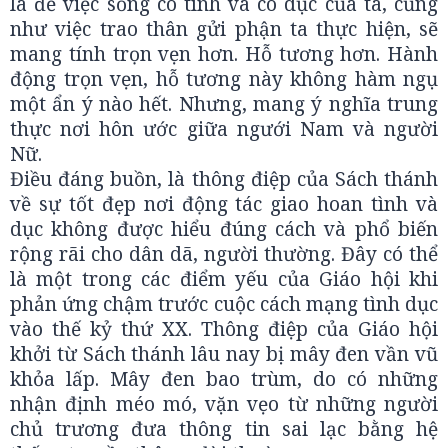
là để việc sống có tình và có dục của ta, cũng
như việc trao thân gửi phận ta thực hiện, sẽ
mang tính trọn vẹn hơn. Hỗ tương hơn. Hành
động trọn vẹn, hỗ tương này không hàm ngụ
một ẩn ý nào hết. Nhưng, mang ý nghĩa trung
thực nơi hôn ước giữa ngưới Nam và người
Nữ.
Điều đáng buồn, là thông điệp của Sách thánh
về sự tốt đẹp nơi động tác giao hoan tình và
dục không được hiểu đúng cách và phổ biến
rộng rãi cho dân dã, người thường. Đây có thể
là một trong các điểm yếu của Giáo hội khi
phản ứng chậm trước cuộc cách mạng tình dục
vào thế kỷ thứ XX. Thông điệp của Giáo hội
khởi từ Sách thánh lâu nay bị mây đen vần vũ
khỏa lấp. Mây đen bao trùm, do có những
nhận định méo mó, vặn vẹo từ những người
chủ trương đưa thông tin sai lạc bằng hệ