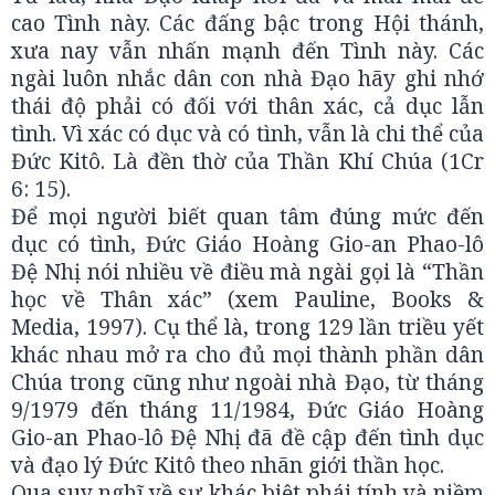
cao Tình này. Các đấng bậc trong Hội thánh,
xưa nay vẫn nhấn mạnh đến Tình này. Các
ngài luôn nhắc dân con nhà Đạo hãy ghi nhớ
thái độ phải có đối với thân xác, cả dục lẫn
tình. Vì xác có dục và có tình, vẫn là chi thể của
Đức Kitô. Là đền thờ của Thần Khí Chúa (1Cr
6: 15).
Để mọi người biết quan tâm đúng mức đến
dục có tình, Đức Giáo Hoàng Gio-an Phao-lô
Đệ Nhị nói nhiều về điều mà ngài gọi là “Thần
học về Thân xác” (xem Pauline, Books &
Media, 1997). Cụ thể là, trong 129 lần triều yết
khác nhau mở ra cho đủ mọi thành phần dân
Chúa trong cũng như ngoài nhà Đạo, từ tháng
9/1979 đến tháng 11/1984, Đức Giáo Hoàng
Gio-an Phao-lô Đệ Nhị đã đề cập đến tình dục
và đạo lý Đức Kitô theo nhãn giới thần học.
Qua suy nghĩ về sự khác biệt phái tính và niềm