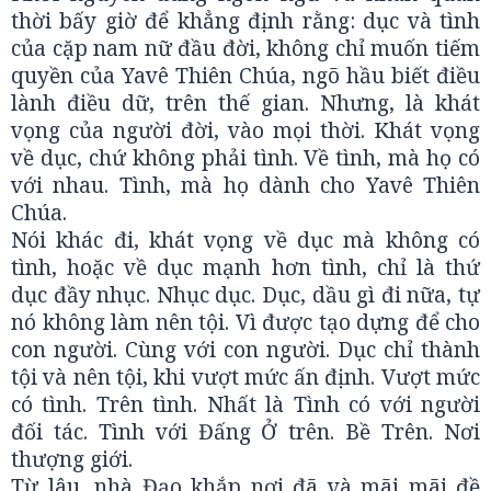
thời bấy giờ để khẳng định rằng: dục và tình
của cặp nam nữ đầu đời, không chỉ muốn tiếm
quyền của Yavê Thiên Chúa, ngõ hầu biết điều
lành điều dữ, trên thế gian. Nhưng, là khát
vọng của người đời, vào mọi thời. Khát vọng
về dục, chứ không phải tình. Về tình, mà họ có
với nhau. Tình, mà họ dành cho Yavê Thiên
Chúa.
Nói khác đi, khát vọng về dục mà không có
tình, hoặc về dục mạnh hơn tình, chỉ là thứ
dục đầy nhục. Nhục dục. Dục, dầu gì đi nữa, tự
nó không làm nên tội. Vì được tạo dựng để cho
con người. Cùng với con người. Dục chỉ thành
tội và nên tội, khi vượt mức ấn định. Vượt mức
có tình. Trên tình. Nhất là Tình có với người
đối tác. Tình với Đấng Ở trên. Bề Trên. Nơi
thượng giới.
Từ lâu, nhà Đạo khắp nơi đã và mãi mãi đề