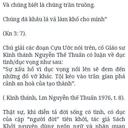
Và chúng biết là chúng trần truồng.
Chúng đã khâu lá vả làm khố cho mình”
(Kn 3: 7).
Chú giải các đoạn Cựu Ước nói trên, cố Giáo sư
Kinh thánh Nguyễn Thế Thuấn có luận về dục
tình/dục vọng như sau:
“Sự xấu hổ vì dục vọng nổi lên sẽ đem đến
những đổ vỡ khác. Tội kéo vào trần gian phá
cảnh an hoà của tạo thành”.
( Kinh thánh, Lm Nguyễn thế Thuấn 1976, t. 8).
Thật sự, khi diễn tả đời sống có tình, có dục
của cặp “người đời” tiên khởi, tác giả Sách
Khởi nguyên dùng ngôn ngữ và nhãn quan