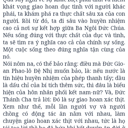
khát vọng giao hoan dục tình với người khác
phái, ta khám phá ra thực chất sâu xa của con
người. Rồi từ đó, ta đi sâu vào huyền nhiệm
cao cả nơi sự kết hợp giữa Ba Ngôi Đức Chúa.
Nếu sống đúng với thực chất của dục và tình,
ta sẽ tìm ra ý nghĩa cao cả của chính sự sống.
Một cuộc sống theo đúng nghĩa tận cùng của
nó.
Nói nôm na, có thể bảo rằng: điều mà Đức Gio-
an Phao-lô Đệ Nhị muốn bảo, là: nếu nước là
tín hiệu huyền nhiệm của phép thanh tẩy; dầu
là dấu chỉ của bí tích thêm sức, thì đâu là biểu
hiện của hôn nhân phối kết nam-nữ? Và, Đức
Thánh Cha trả lời: Đó là sự giao hoan xác thịt.
Xem như thế, mỗi lần người vợ và người
chồng có động tác ăn nằm với nhau, làm
chuyện giao hoan xác thịt với nhau, tức là họ
tái tạo lời thề họ đã hứa khi kết duyên ăn đời ở