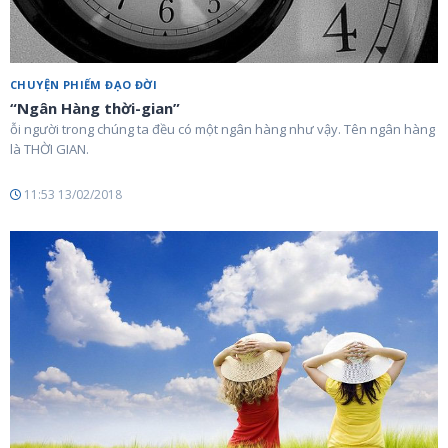
CHUYỆN PHIẾM ĐẠO ĐỜI
“Ngân Hàng thời-gian”
ỗi người trong chúng ta đều có một ngân hàng như vậy. Tên ngân hàng
là THỜI GIAN.
11:53 13/02/2018