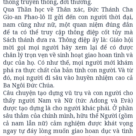
thống truyền thông, đời thường.
Qua Thần học về Thân xác, Đức Thánh Cha
Gio-an Phao-lô II gửi đến con người thời đại,
nam cũng như nữ, một quan niệm đúng đắn
để ta có thể truy cập thông điệp cốt tủy mà
Sách thánh đưa ra. Thông điệp ấy là: Giáo hội
mời gọi mọi người hãy xem lại để có được
chân lý trọn vẹn về sinh hoạt giao hoan tình và
dục của họ. Có như thế, mọi người mới khám
phá ra thực chất của bản tính con người. Và từ
đó, mọi người đi sâu vào huyền nhiệm cao cả
Ba Ngôi Đức Chúa.
Câu chuyện tạo dựng vũ trụ và con người cho
thấy người Nam và Nữ (tức Adong và Evà)
được tạo dựng là cho người khác phái. Ở phần
sâu thẳm của chính mình, hữu thể Người (gồm
cả nam lẫn nữ) cảm nghiệm được khát vọng
ngay tự đáy lòng muốn giao hoan dục và tình