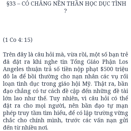
§33 – CÓ CHĂNG NỀN THẦN HỌC DỤC TÌNH
?
(1 Co 4: 15)
Trên đây là câu hỏi mà, vừa rồi, một số bạn trẻ
đã đặt ra khi nghe tin Tổng Giáo Phận Los
Angeles thuận trả số tiền nộp phạt $500 triệu
đô la để bồi thường cho nạn nhân các vụ rối
loạn tình dục trong giáo hội Mỹ. Thật ra, bần
đạo chẳng có tư cách đề cập đến những đề tài
lớn lao như thế. Tuy nhiên, vì câu hỏi có thể
đặt ra cho mọi người, nên bần đạo tự mạn
phép truy tầm tìm hiểu, để có lập trường vững
chắc cho chính mình, trước các vấn nạn gửi
đến từ nhiều nơi.