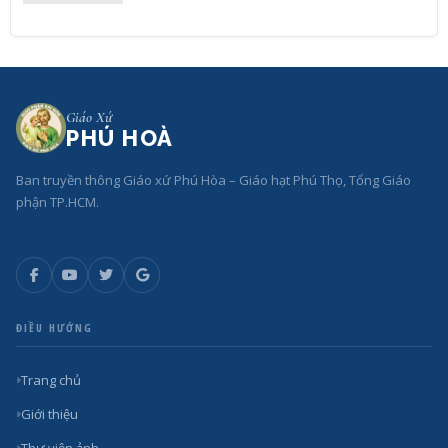
Giáo Xứ
PHÚ HOÀ
Ban truyền thông Giáo xứ Phú Hòa – Giáo hạt Phú Thọ, Tổng Giáo
phận TP.HCM.
ĐIỀU HƯỚNG
Trang chủ
Giới thiệu