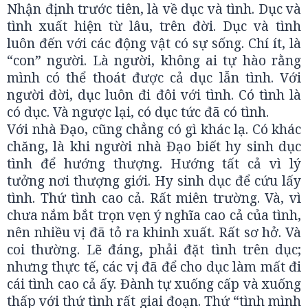
Nhận định trước tiên, là về dục và tình. Dục và
tình xuất hiện từ lâu, trên đời. Dục và tình
luôn đến với các động vật có sự sống. Chí ít, là
“con” người. Là người, không ai tự hào rằng
mình có thể thoát được cả dục lẫn tình. Với
người đời, dục luôn đi đôi với tình. Có tình là
có dục. Và ngược lại, có dục tức đã có tình.
Với nhà Đạo, cũng chẳng có gì khác lạ. Có khác
chăng, là khi người nhà Đạo biết hy sinh dục
tình để hướng thượng. Hướng tất cả vì lý
tưởng nơi thượng giới. Hy sinh dục để cứu lấy
tình. Thứ tình cao cả. Rất miên trường. Và, vì
chưa nắm bắt trọn vẹn ý nghĩa cao cả của tình,
nên nhiều vị đã tỏ ra khinh xuất. Rất sơ hở. Và
coi thường. Lẽ đáng, phải đặt tình trên dục;
nhưng thực tế, các vị đã để cho dục làm mất đi
cái tình cao cả ấy. Đành tự xuống cấp và xuống
thấp với thứ tình rất giai đoạn. Thứ “tình mình