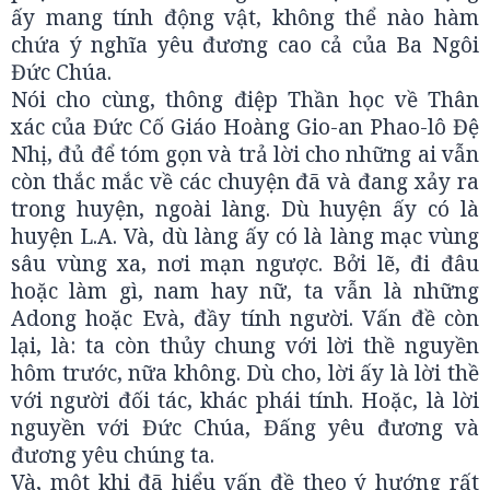
ấy mang tính động vật, không thể nào hàm
chứa ý nghĩa yêu đương cao cả của Ba Ngôi
Đức Chúa.
Nói cho cùng, thông điệp Thần học về Thân
xác của Đức Cố Giáo Hoàng Gio-an Phao-lô Đệ
Nhị, đủ để tóm gọn và trả lời cho những ai vẫn
còn thắc mắc về các chuyện đã và đang xảy ra
trong huyện, ngoài làng. Dù huyện ấy có là
huyện L.A. Và, dù làng ấy có là làng mạc vùng
sâu vùng xa, nơi mạn ngược. Bởi lẽ, đi đâu
hoặc làm gì, nam hay nữ, ta vẫn là những
Adong hoặc Evà, đầy tính người. Vấn đề còn
lại, là: ta còn thủy chung với lời thề nguyền
hôm trước, nữa không. Dù cho, lời ấy là lời thề
với người đối tác, khác phái tính. Hoặc, là lời
nguyền với Đức Chúa, Đấng yêu đương và
đương yêu chúng ta.
Và, một khi đã hiểu vấn đề theo ý hướng rất