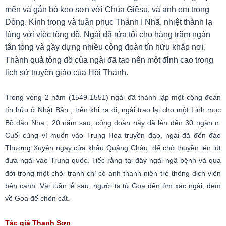
mến và gắn bó keo sơn với Chúa Giêsu, và anh em trong
Dòng. Kính trọng và tuân phục Thánh I Nhã, nhiệt thành lạ
lùng với việc tông đồ. Ngài đã rửa tội cho hàng trăm ngàn
tân tòng và gầy dựng nhiều cộng đoàn tín hữu khắp nơi.
Thành quả tông đồ của ngài đã tạo nên một đỉnh cao trong
lịch sử truyền giáo của Hội Thánh.
Trong vòng 2 năm (1549-1551) ngài đã thành lập một cộng đoàn
tín hữu ở Nhật Bản ; trên khi ra đi, ngài trao lại cho một Linh mục
Bồ đào Nha ; 20 năm sau, cộng đoàn này đã lên đến 30 ngàn n.
Cuối cùng vì muốn vào Trung Hoa truyền đạo, ngài đã đến đảo
Thượng Xuyên ngay cửa khẩu Quảng Châu, để chờ thuyền lén lút
đưa ngài vào Trung quốc. Tiếc rằng tại đây ngài ngã bệnh và qua
đời trong một chòi tranh chỉ có anh thanh niên trẻ thông dịch viên
bên cạnh. Vài tuần lễ sau, người ta từ Goa đến tìm xác ngài, đem
về Goa để chôn cất.
Tác giả Thanh Sơn