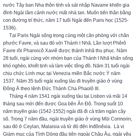
nước Tây ban Nha thôn tính và sát nhập Navarre khiến gia
đình Ngài lâm cảnh nước mất nhà tan. Muốn tiến thân bằng
con đường trí thức, năm 17 tuổi Ngài đến Paris học (1525-
1536).
Tại Paris Ngài sống trong cùng một căn phòng với chân
phước Favre, và sau đó với Thánh I Nhã. Lần lượt Phêrô
Favre rồi Phanxicô Xaviê được thánh Inhã thu phục. Năm
28 tuổi, ngài cùng với nhóm bạn của Thánh I Nhã khấn sống
khó nghèo, khiết tịnh và làm việc tông đồ. Năm 31 tuổi ngài
chịu chức Linh mục tại Venezia miền Bắc nước Ý năm
1537. Năm 35 tuổi ngài xuống tàu đi truyền giáo ở vùng
Đông Á theo lệnh Đức Thánh Cha Phaolô III.
Tháng 4 năm 1541 ngài xuống tàu tại Lisbon và mãi 14
tháng sau mới đến được Goa bên Ấn Độ. Trong suốt 10
năm truyền giáo (1542-1552) ngài đã đi cả trăm ngàn cây
số. Trong 7 năm đầu, ngài truyền giáo ở vùng Mũi Cormorin,
sau đó ở Ceylan, Malaisia và từ đó đến Inđônêxia. Là vị
Giám mục của Tỉnh Dòng đầu tiên ngoài Châu Âu, ngài yêu