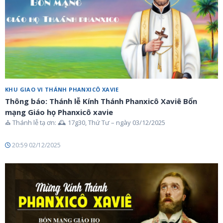
KHU GIAO VI THÁNH PHANXICÔ XAVIE
Thông báo: Thánh lễ Kính Thánh Phanxicô Xaviê Bổn
mạng Giáo họ Phanxicô xavie
⛪ Thánh lễ tạ ơn: 🕰 17g30, Thứ Tư – ngày 03/12/2025
20:59 02/12/2025