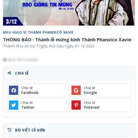
KHU GIAO VI THÁNH PHANXICÔ XAVIE
THÔNG BÁO : Thánh lễ mừng kính Thánh Phanxico Xavie
Thánh lễ tạ ơn lúc 17g30, thứ Sáu ngày 01-12-2023
05:27 01/12/2023
CHIA SẺ
Chia sẻ
Chia sẻ
Facebook
Google
Chia sẻ
Chia sẻ
Twitter
Pinterest
BÀI VIẾT CŨ HƠN