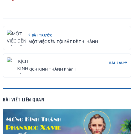
BÀI TRƯỚC
MỘT VIỆC ĐỀN TỘI RẤT DỄ THI HÀNH
BÀI SAU
KỊCH KINH THÁNH Phần I
BÀI VIẾT LIÊN QUAN