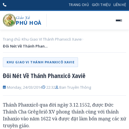
TRANG CHỦ
GIỚI THIỆU
LIÊN HỆ
Giáo Xứ
PHÚ HOÀ
Trang chủ
Khu Giao VI Thánh Phanxicô Xavie
Đôi Nét Về Thánh Phanxicô Xaviê
KHU GIAO VI THÁNH PHANXICÔ XAVIE
Đôi Nét Về Thánh Phanxicô Xaviê
Monday, 24/03/2014
22:32
Ban Truyền Thông
Thánh Phanxicô qua đời ngày 3.12.1552, được Đức
Thánh Cha Grêgôriô XV phong thánh cùng với thánh
Inhaxio vào năm 1622 và được đặt làm bổn mạng các xứ
truyền giáo.