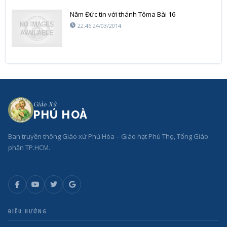
Năm Đức tin với thánh Tôma Bài 16
22:46 24/03/2014
Giáo Xứ
PHÚ HOÀ
Ban truyền thông Giáo xứ Phú Hòa – Giáo hạt Phú Thọ, Tổng Giáo
phận TP.HCM.
ĐIỀU HƯỚNG