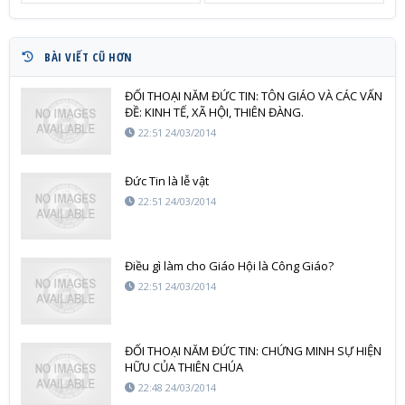
BÀI VIẾT CŨ HƠN
ĐỐI THOẠI NĂM ĐỨC TIN: TÔN GIÁO VÀ CÁC VẤN
ĐỀ: KINH TẾ, XÃ HỘI, THIÊN ĐÀNG.
22:51 24/03/2014
Đức Tin là lễ vật
22:51 24/03/2014
Điều gì làm cho Giáo Hội là Công Giáo?
22:51 24/03/2014
ĐỐI THOẠI NĂM ĐỨC TIN: CHỨNG MINH SỰ HIỆN
HỮU CỦA THIÊN CHÚA
22:48 24/03/2014