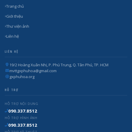
Trang chủ
Giới thiệu
Thư viện ảnh
Liên hệ
LIÊN HỆ
19/2 Hoàng Xuân Nhị, P. Phú Trung, Q. Tân Phú, TP. HCM
mvttgxphuhoa@gmail.com
gxphuhoa.org
HỖ TRỢ
HỖ TRỢ NỘI DUNG
090.337.8512
HỖ TRỢ HÌNH ẢNH
090.337.8512
HỖ TRỢ KỸ THUẬT