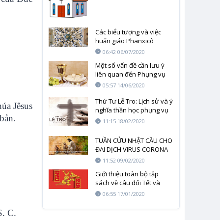
Các biểu tượng và việc
huấn giáo Phanxicô
06:42 06/07/2020
Một số vấn đề cần lưu ý
liên quan đến Phụng vụ
Thánh lễ
05:57 14/06/2020
Thứ Tư Lễ Tro: Lịch sử và ý
húa Jêsus
nghĩa thần học phụng vụ
 bản.
11:15 18/02/2020
TUẦN CỬU NHẬT CẦU CHO
ĐAI DỊCH VIRUS CORONA
SỚM CHẤM DỨT – NGÀY
11:52 09/02/2020
THỨ NHẤT
Giới thiệu toàn bộ tập
sách về câu đối Tết và
Phụng Vụ
06:55 17/01/2020
. C.