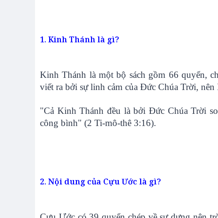
1. Kinh Thánh là gì?
Kinh Thánh là một bộ sách gồm 66 quyển, ch
viết ra bởi sự linh cảm của Đức Chúa Trời, nê
"Cả Kinh Thánh đều là bởi Đức Chúa Trời soi 
công bình" (2 Ti-mô-thê 3:16).
2. Nội dung của Cựu Ước là gì?
Cựu Ước có 39 quyển chép về sự dựng nên trời