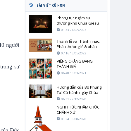
BÀI VIẾT CŨ HƠN
Phong tục ngắm sự
thương khó Chúa Giêsu
09:33 21/02/2023
Thánh lễ và Thánh nhạc:
40 người
Phần thường lễ & phần
riêng của Thánh lễ
07:16 13/05/2022
VIẾNG CHẶNG ĐÀNG
 trong sự
THÁNH GIÁ
06:48 13/03/2021
Hướng dẫn của Bộ Phụng
Tự: Cử hành ngày Chúa
nhật Lời Chúa
06:31 22/12/2020
NGHI THỨC NHẬM CHỨC
CHÁNH XỨ
09:24 30/08/2020
ị của Đức