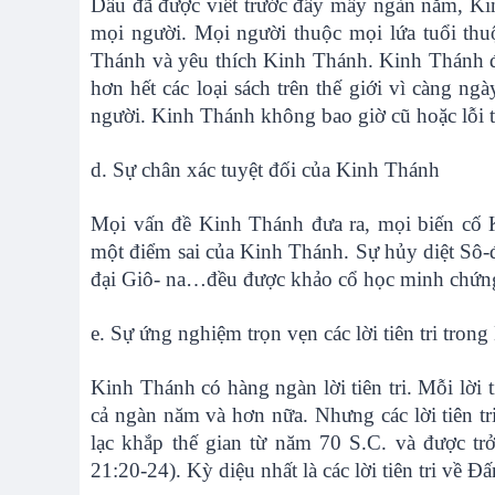
Dầu đã được viết trước đây mấy ngàn năm, Ki
mọi người. Mọi người thuộc mọi lứa tuổi thu
Thánh và yêu thích Kinh Thánh. Kinh Thánh đư
hơn hết các loại sách trên thế giới vì càng 
người. Kinh Thánh không bao giờ cũ hoặc lỗi t
d. Sự chân xác tuyệt đối của Kinh Thánh
Mọi vấn đề Kinh Thánh đưa ra, mọi biến cố K
một điểm sai của Kinh Thánh. Sự hủy diệt Sô-đ
đại Giô- na…đều được khảo cổ học minh chứng
e. Sự ứng nghiệm trọn vẹn các lời tiên tri tron
Kinh Thánh có hàng ngàn lời tiên tri. Mỗi lời t
cả ngàn năm và hơn nữa. Nhưng các lời tiên t
lạc khắp thế gian từ năm 70 S.C. và được tr
21:20-24). Kỳ diệu nhất là các lời tiên tri về 