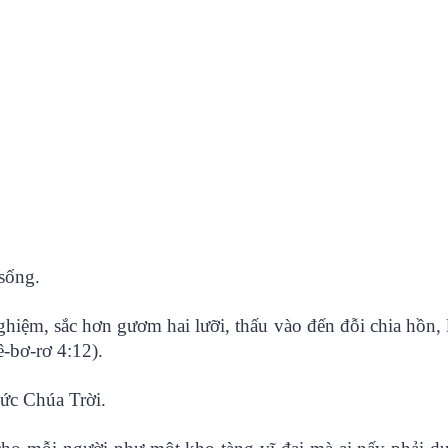
sống.
ghiệm, sắc hơn gươm hai lưỡi, thấu vào đến đỗi chia hồn, l
ê-bơ-rơ 4:12).
Đức Chúa Trời.