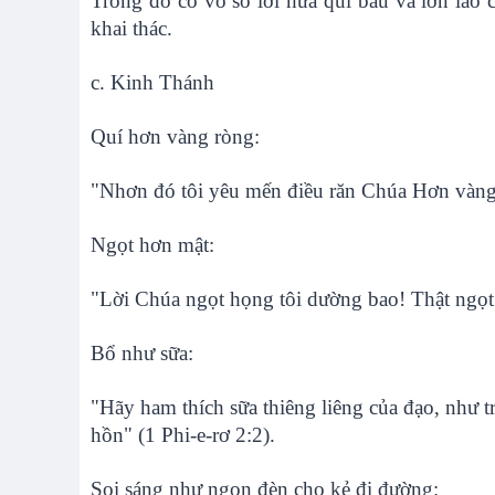
Trong đó có vô số lời hứa quí báu và lớn lao
khai thác.
c. Kinh Thánh
Quí hơn vàng ròng:
"Nhơn đó tôi yêu mến điều răn Chúa Hơn vàng,
Ngọt hơn mật:
"Lời Chúa ngọt họng tôi dường bao! Thật ngọt
Bổ như sữa:
"Hãy ham thích sữa thiêng liêng của đạo, như t
hồn" (1 Phi-e-rơ 2:2).
Soi sáng như ngọn đèn cho kẻ đi đường: