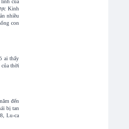
linh của
ược Kinh
bản nhiều
 sống con
 ai thấy
 của thời
i năm đến
i bị tan
8, Lu-ca