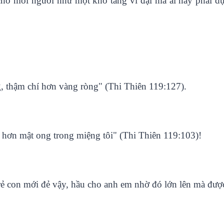
 cho mỗi người như một kho tàng vĩ đại mà ai nấy phải 
 thậm chí hơn vàng ròng" (Thi Thiên 119:127).
 hơn mật ong trong miệng tôi" (Thi Thiên 119:103)!
rẻ con mới đẻ vậy, hầu cho anh em nhờ đó lớn lên mà được