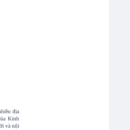
nhiều địa
của Kinh
ời và nội