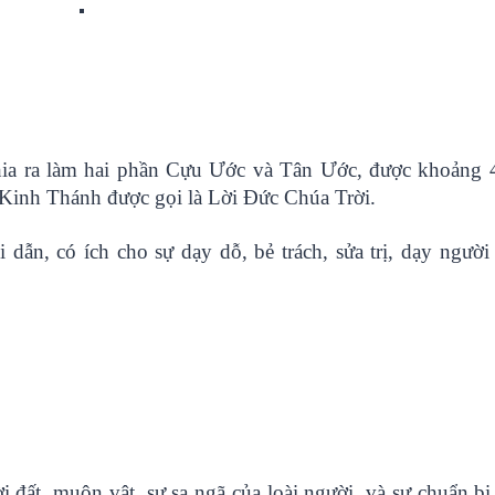
ia ra làm hai phần Cựu Ước và Tân Ước, được khoảng 
n Kinh Thánh được gọi là Lời Đức Chúa Trời.
dẫn, có ích cho sự dạy dỗ, bẻ trách, sửa trị, dạy người
 đất, muôn vật, sự sa ngã của loài người, và sự chuẩn b