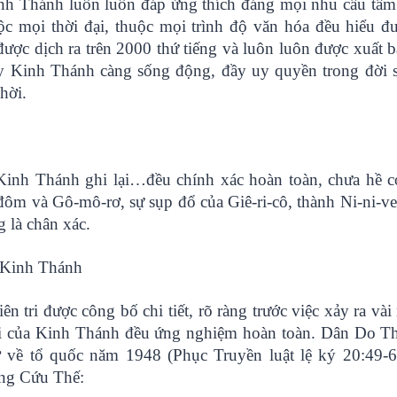
nh Thánh luôn luôn đáp ứng thích đáng mọi nhu cầu tâm 
ộc mọi thời đại, thuộc mọi trình độ văn hóa đều hiểu đ
ợc dịch ra trên 2000 thứ tiếng và luôn luôn được xuất 
ngày Kinh Thánh càng sống động, đầy uy quyền trong đời
hời.
inh Thánh ghi lại…đều chính xác hoàn toàn, chưa hề có
ôm và Gô-mô-rơ, sự sụp đổ của Giê-ri-cô, thành Ni-ni-ve
 là chân xác.
g Kinh Thánh
iên tri được công bố chi tiết, rõ ràng trước việc xảy ra và
ri của Kinh Thánh đều ứng nghiệm hoàn toàn. Dân Do Thá
ở về tổ quốc năm 1948 (Phục Truyền luật lệ ký 20:49-6
Đấng Cứu Thế: