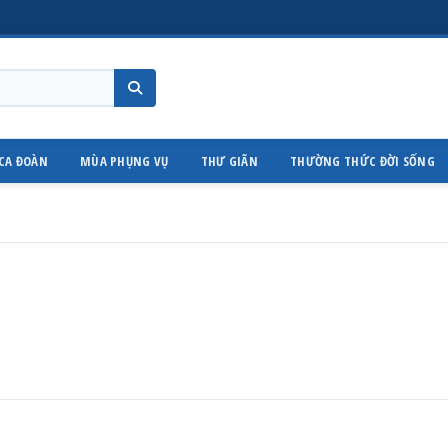
CA ĐOÀN
MÙA PHỤNG VỤ
THƯ GIÃN
THƯỜNG THỨC ĐỜI SỐNG