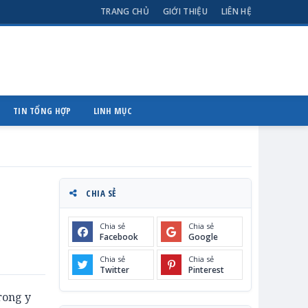
TRANG CHỦ
GIỚI THIỆU
LIÊN HỆ
TIN TỔNG HỢP
LINH MỤC
CHIA SẺ
Chia sẻ
Chia sẻ
Facebook
Google
Chia sẻ
Chia sẻ
Twitter
Pinterest
rong y