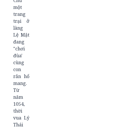
Chủ
một
trang
trại ở
làng
Lệ Mật
đang
"chơi
đùa'
cùng
con
rắn hổ
mang.
Từ
năm
1054,
thời
vua Lý
Thái