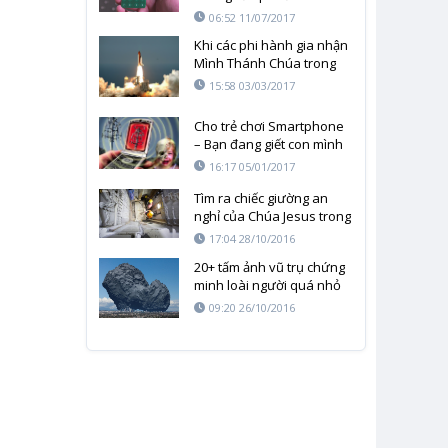
06:52 11/07/2017
Khi các phi hành gia nhận
Mình Thánh Chúa trong
vũ trụ
15:58 03/03/2017
Cho trẻ chơi Smartphone
– Bạn đang giết con mình
như thế nào?
16:17 05/01/2017
Tìm ra chiếc giường an
nghỉ của Chúa Jesus trong
nhà thờ Jerusalem
17:04 28/10/2016
20+ tấm ảnh vũ trụ chứng
minh loài người quá nhỏ
bé và yếu ớt
09:20 26/10/2016