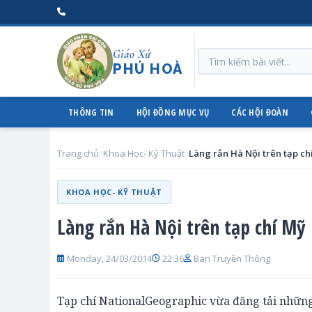
Giáo Xứ
PHÚ HOÀ
THÔNG TIN
HỘI ĐỒNG MỤC VỤ
CÁC HỘI ĐOÀN
Trang chủ
Khoa Học- Kỹ Thuật
Làng rắn Hà Nội trên tạp ch
KHOA HỌC- KỸ THUẬT
Làng rắn Hà Nội trên tạp chí Mỹ
Monday, 24/03/2014
22:36
Ban Truyền Thông
Tạp chí NationalGeographic vừa đăng tải những 