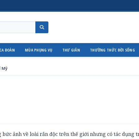
CA ĐOÀN
MÙA PHỤNG VỤ
THƯ GIÃN
THƯỜNG THỨC ĐỜI SỐNG
í Mỹ
bức ảnh về loài rắn độc trên thế giới nhưng có tác dụng t