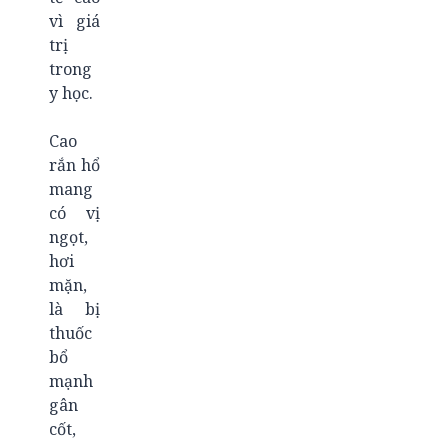
vì giá
trị
trong
y học.
Cao
rắn hổ
mang
có vị
ngọt,
hơi
mặn,
là bị
thuốc
bổ
mạnh
gân
cốt,