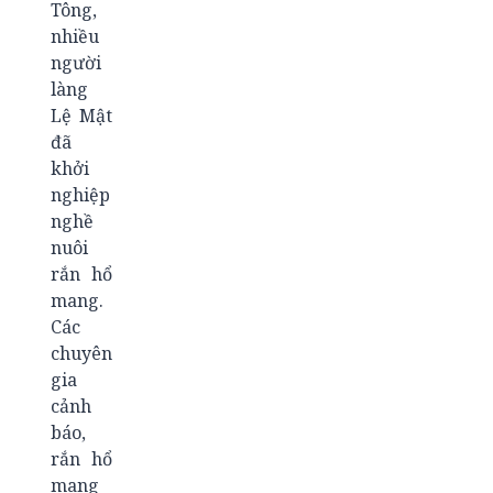
Tông,
nhiều
người
làng
Lệ Mật
đã
khởi
nghiệp
nghề
nuôi
rắn hổ
mang.
Các
chuyên
gia
cảnh
báo,
rắn hổ
mang