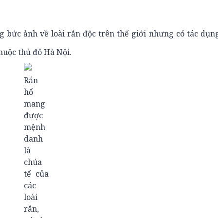
 bức ảnh về loài rắn độc trên thế giới nhưng có tác dụn
huộc thủ đô Hà Nội.
Rắn
hổ
mang
được
mệnh
danh
là
chúa
tể của
các
loài
rắn,