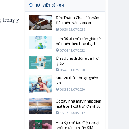
BÀI VIẾT CŨ HƠN
Đức Thánh Cha Lêô thăm
g trong y
Đài thiên văn Vatican
nhân 56 năm ngày con
06:38 22/07/2025
người đặt chân lên Mặt
trăng
Hơn 30 tổ chức tôn giáo từ
bỏ nhiên liệu hóa thạch
07:04 11/07/2022
Ứng dụng di động và Trợ
lý ảo
06:45 11/07/2020
Mục vụ thời Công nghiệp
5.0
06:34 05/07/2020
Úc xây nhà máy nhiệt điện
mặt trời ‘1 cột trụ’ lớn nhất
thế giới
15:57 18/08/2017
Hoa Kỳ chế tạo điện thoại
không cần pin lẫn SIM