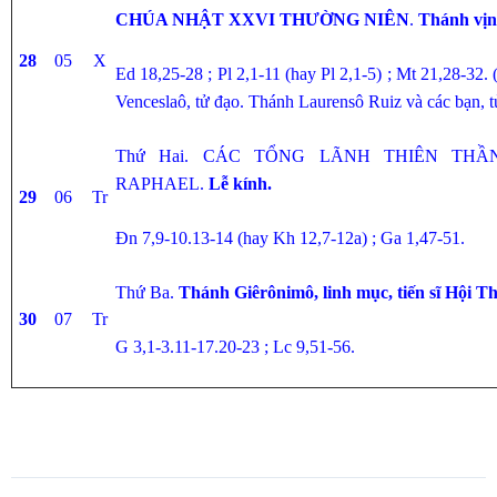
CHÚA NHẬT XXVI THƯỜNG NIÊN
.
Thánh vịn
28
05
X
Ed 18,25-28 ; Pl 2,1-11 (hay Pl 2,1-5) ; Mt 21,28-32
Venceslaô, tử đạo. Thánh Laurensô Ruiz và các bạn, t
Thứ Hai. CÁC TỔNG LÃNH THIÊN THẦN
RAPHAEL.
Lễ kính.
29
06
Tr
Đn 7,9-10.13-14 (hay Kh 12,7-12a) ; Ga 1,47-51.
Thứ Ba.
Thánh Giêrônimô, linh mục, tiến sĩ Hội Thá
30
07
Tr
G 3,1-3.11-17.20-23 ; Lc 9,51-56.