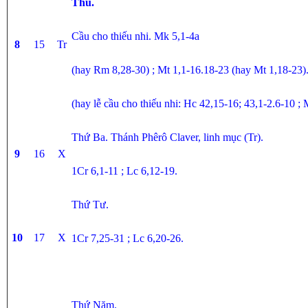
Thu.
Cầu cho thiếu nhi.
Mk 5,1-4a
8
15
Tr
(hay Rm 8,28-30) ; Mt 1,1-16.18-23 (hay Mt 1,18-23)
(hay lễ cầu cho thiếu nhi: Hc 42,15-16; 43,1-2.6-10 ;
Thứ Ba. Thánh Phêrô Claver, linh mục (Tr).
9
16
X
1Cr 6,1-11 ; Lc 6,12-19.
Thứ Tư.
10
17
X
1Cr 7,25-31 ; Lc 6,20-26.
Thứ Năm.