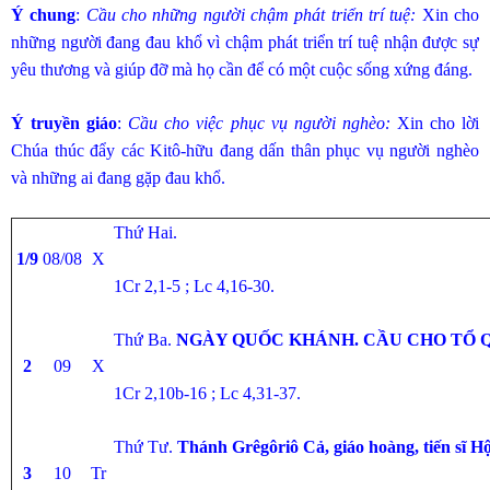
Ý chung
:
Cầu cho những người chậm phát triển trí tuệ:
Xin cho
những người đang đau khổ vì chậm phát triển trí tuệ nhận được sự
yêu thương và giúp đỡ mà họ cần để có một cuộc sống xứng đáng.
Ý truyền giáo
:
Cầu cho việc phục vụ người nghèo:
Xin cho lời
Chúa thúc đẩy các Kitô-hữu đang dấn thân phục vụ người nghèo
và những ai đang gặp đau khổ.
Thứ Hai.
1/9
08/08
X
1Cr 2,1-5 ; Lc 4,16-30.
Thứ Ba.
NGÀY QUỐC KHÁNH. CẦU CHO TỔ 
2
09
X
1Cr 2,10b-16 ; Lc 4,31-37.
Thứ Tư.
Thánh Grêgôriô Cả, giáo hoàng, tiến sĩ H
3
10
Tr