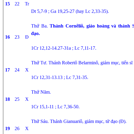
15
22
Tr
Dt 5,7-9 ; Ga 19,25-27 (hay Lc 2,33-35).
Thứ Ba.
Thánh Cornêliô, giáo hoàng và thánh 
đạo.
16
23
Đ
1Cr 12,12-14.27-31a ; Lc 7,11-17.
Thứ Tư. Thánh Robertô Belarminô, giám mục, tiến sĩ 
17
24
X
1Cr 12,31-13.13 ; Lc 7,31-35.
Thứ Năm.
18
25
X
1Cr 15,1-11 ; Lc 7,36-50.
Thứ Sáu. Thánh Gianuariô, giám mục, tử đạo (Đ).
19
26
X