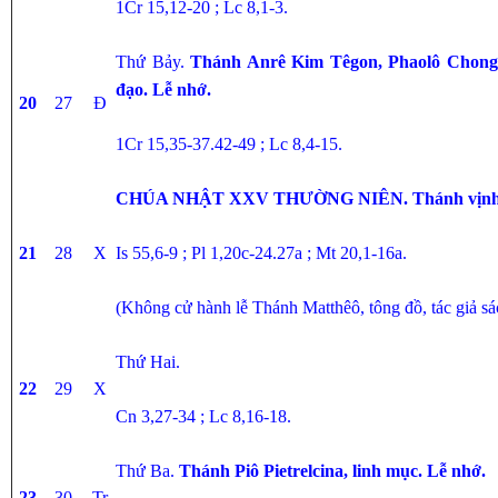
1Cr 15,12-20 ; Lc 8,1-3.
Thứ Bảy.
Thánh Anrê Kim Têgon, Phaolô Chong 
đạo. Lễ nhớ.
20
27
Đ
1Cr 15,35-37.42-49 ; Lc 8,4-15.
CHÚA NHẬT XXV THƯỜNG NIÊN. Thánh vịnh t
21
28
X
Is 55,6-9 ; Pl 1,20c-24.27a ; Mt 20,1-16a.
(Không cử hành lễ Thánh Matthêô, tông đồ, tác giả sa
Thứ Hai.
22
29
X
Cn 3,27-34 ; Lc 8,16-18.
Thứ Ba.
Thánh Piô Pietrelcina, linh mục. Lễ nhớ.
23
30
Tr