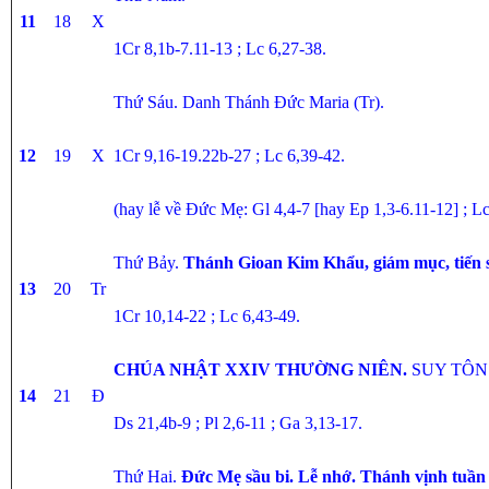
11
18
X
1Cr 8,1b-7.11-13 ; Lc 6,27-38.
Thứ Sáu. Danh Thánh Đức Maria (Tr).
12
19
X
1Cr 9,16-19.22b-27 ; Lc 6,39-42.
(hay lễ về Đức Mẹ: Gl 4,4-7 [hay Ep 1,3-6.11-12] ; Lc
Thứ Bảy.
Thánh Gioan Kim Khẩu, giám mục, tiến s
13
20
Tr
1Cr 10,14-22 ; Lc 6,43-49.
CHÚA NHẬT XXIV THƯỜNG NIÊN.
SUY TÔN
14
21
Đ
Ds 21,4b-9 ; Pl 2,6-11 ; Ga 3,13-17.
Thứ Hai.
Đức Mẹ sầu bi. Lễ nhớ.
Thánh vịnh tuần 