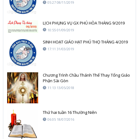
05:27 08/11/2019
LỊCH PHỤNG VỤ GX PHÚ HÒA THÁNG 9/2019
10:55 01/09/2019
SINH HOẠT GIÁO HẠT PHÚ THỌ THÁNG 4/2019
17:11 31/03/2019
Chương Trình Chầu Thánh Thể Thay Tổng Giáo
Phận Sài Gòn
11:13 13/05/2018
Thứ hai tuần 16 Thường Niên
06:05 18/07/2016