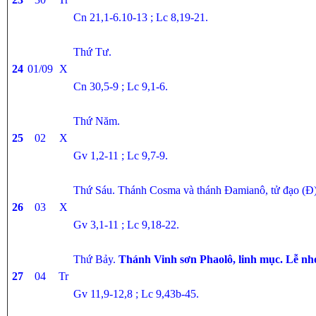
Cn 21,1-6.10-13 ; Lc 8,19-21.
Thứ Tư.
24
01/09
X
Cn
30,5-9 ; Lc 9,1-6.
Thứ Năm.
25
02
X
Gv 1,2-11 ; Lc 9,7-9.
Thứ Sáu. Thánh Cosma và thánh Đamianô, tử đạo (Đ)
26
03
X
Gv 3,1-11 ; Lc 9,18-22.
Thứ Bảy.
Thánh Vinh sơn Phaolô, linh mục. Lễ nh
27
04
Tr
Gv 11,9-12,8 ; Lc 9,43b-45.