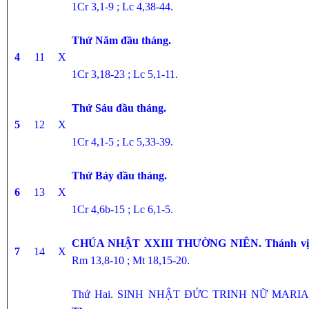
1Cr 3,1-9 ; Lc 4,38-44.
Thứ Năm đầu tháng.
4
11
X
1Cr 3,18-23 ; Lc 5,1-11.
Thứ Sáu đầu tháng.
5
12
X
1Cr 4,1-5 ; Lc 5,33-39.
Thứ Bảy đầu tháng.
6
13
X
1Cr 4,6b-15 ; Lc 6,1-5.
CHÚA NHẬT XXIII THƯỜNG NIÊN.
Thánh vị
7
14
X
Rm 13,8-10 ; Mt 18,15-20.
Thứ Hai. SINH NHẬT ĐỨC TRINH NỮ MARI