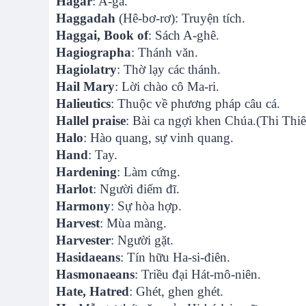
Hagar
: A-ga.
Haggadah
(Hê-bơ-rơ): Truyện tích.
Haggai, Book of
: Sách A-ghê.
Hagiographa
: Thánh văn.
Hagiolatry
: Thờ lạy các thánh.
Hail Mary
: Lời chào cô Ma-ri.
Halieutics
: Thuộc về phương pháp câu cá.
Hallel praise
: Bài ca ngợi khen Chúa.(Thi Thi
Halo
: Hào quang, sự vinh quang.
Hand
: Tay.
Hardening
: Làm cứng.
Harlot
: Người điếm đĩ.
Harmony
: Sự hòa hợp.
Harvest
: Mùa màng.
Harvester
: Người gặt.
Hasidaeans
: Tín hữu Ha-si-điên.
Hasmonaeans
: Triều đại Hát-mô-niên.
Hate, Hatred
: Ghét, ghen ghét.