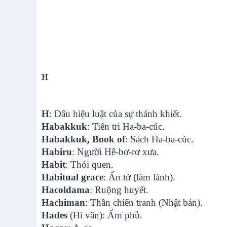
H
H
: Dấu hiệu luật của sự thánh khiết.
Habakkuk
: Tiên tri Ha-ba-cúc.
Habakkuk, Book of
: Sách Ha-ba-cúc.
Habiru
: Người Hê-bơ-rơ xưa.
Habit
: Thói quen.
Habitual grace
: Ấn tứ (làm lành).
Hacoldama
: Ruộng huyết.
Hachiman
: Thần chiến tranh (Nhật bản).
Hades
(Hi văn): Ấm phủ.