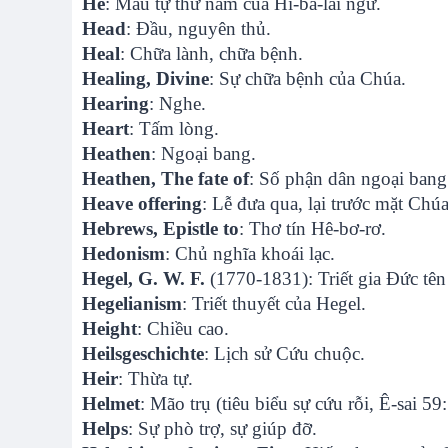
He
: Mẫu tự thứ năm của Hi-bá-lai ngữ.
Head
: Đầu, nguyên thủ.
Heal
: Chữa lành, chữa bệnh.
Healing, Divine
: Sự chữa bệnh của Chúa.
Hearing
: Nghe.
Heart
: Tấm lòng.
Heathen
: Ngoại bang.
Heathen, The fate of
: Số phận dân ngoại bang
Heave offering
: Lễ đưa qua, lại trước mặt Chúa
Hebrews, Epistle to
: Thơ tín Hê-bơ-rơ.
Hedonism
: Chủ nghĩa khoái lạc.
Hegel, G. W. F.
(1770-1831): Triết gia Đức tên
Hegelianism
: Triết thuyết của Hegel.
Height
: Chiều cao.
Heilsgeschichte
: Lịch sử Cứu chuộc.
Heir
: Thừa tự.
Helmet
: Mão trụ (tiêu biểu sự cứu rỗi, Ê-sai 59
Helps
: Sự phò trợ, sự giúp đỡ.