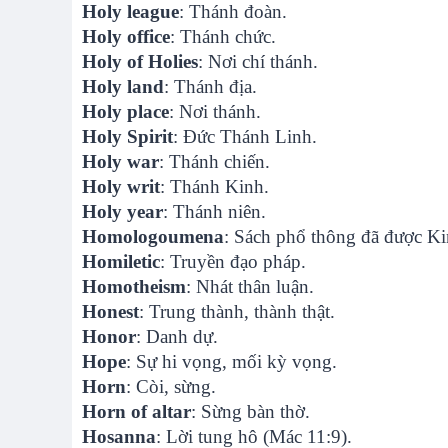
Holy league
: Thánh đoàn.
Holy office
: Thánh chức.
Holy of Holies
: Nơi chí thánh.
Holy land
: Thánh địa.
Holy place
: Nơi thánh.
Holy Spirit
: Đức Thánh Linh.
Holy war
: Thánh chiến.
Holy writ
: Thánh Kinh.
Holy year
: Thánh niên.
Homologoumena
: Sách phổ thông đã được Ki
Homiletic
: Truyền đạo pháp.
Homotheism
: Nhát thân luận.
Honest
: Trung thành, thành thật.
Honor
: Danh dự.
Hope
: Sự hi vọng, mối kỳ vọng.
Horn
: Còi, sừng.
Horn of altar
: Sừng bàn thờ.
Hosanna
: Lời tung hô (Mác 11:9).