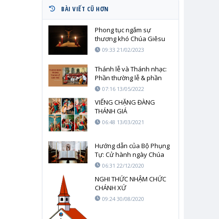
BÀI VIẾT CŨ HƠN
Phong tục ngắm sự
thương khó Chúa Giêsu
09:33 21/02/2023
Thánh lễ và Thánh nhạc:
Phần thường lễ & phần
riêng của Thánh lễ
07:16 13/05/2022
VIẾNG CHẶNG ĐÀNG
THÁNH GIÁ
06:48 13/03/2021
Hướng dẫn của Bộ Phụng
Tự: Cử hành ngày Chúa
nhật Lời Chúa
06:31 22/12/2020
NGHI THỨC NHẬM CHỨC
CHÁNH XỨ
09:24 30/08/2020