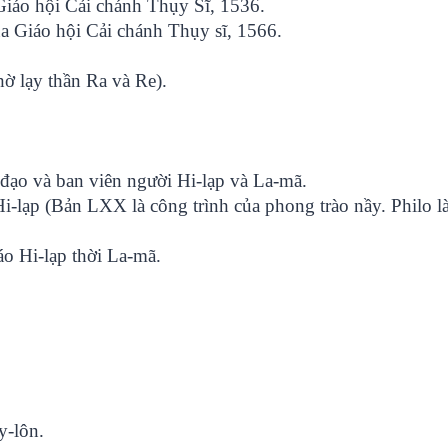
Giáo hội Cải chánh Thụy Sĩ, 1536.
a Giáo hội Cải chánh Thụy sĩ, 1566.
hờ lạy thần Ra và Re).
 đạo và ban viên người Hi-lạp và La-mã.
i-lạp (Bản LXX là công trình của phong trào nầy. Philo là 
áo Hi-lạp thời La-mã.
y-lôn.