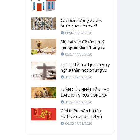
Các biểu tượng và việc
huấn giáo Phanxicô
06:42 06/07/2020
Một số vấn đề cần lưu ý
liên quan đến Phụng vụ
Thánh lễ
05:57 14/06/2020
Thứ Tư Lễ Tro: Lịch sử và ý
nghĩa thần học phụng vụ
11:15 18/02/2020
TUẦN CỬU NHẬT CẦU CHO
ĐAI DỊCH VIRUS CORONA
SỚM CHẤM DỨT – NGÀY
11:52 09/02/2020
THỨ NHẤT
Giới thiệu toàn bộ tập
sách về câu đối Tết và
Phụng Vụ
06:55 17/01/2020