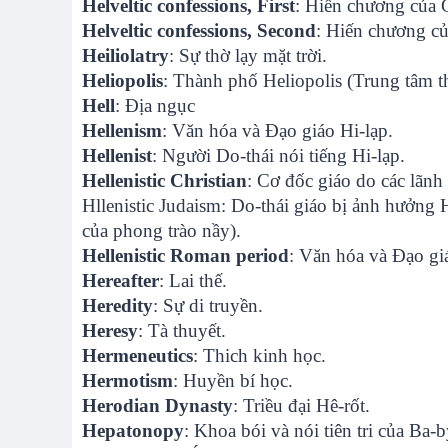
Helveltic confessions, First
: Hiến chương của 
Helveltic confessions, Second
: Hiến chương củ
Heiliolatry
: Sự thờ lạy mặt trời.
Heliopolis
: Thành phố Heliopolis (Trung tâm t
Hell
: Địa ngục
Hellenism
: Văn hóa và Đạo giáo Hi-lạp.
Hellenist
: Người Do-thái nói tiếng Hi-lạp.
Hellenistic Christian
: Cơ đốc giáo do các lãnh
Hllenistic Judaism: Do-thái giáo bị ảnh hưởng H
của phong trào nầy).
Hellenistic Roman period
: Văn hóa và Đạo gi
Hereafter
: Lai thế.
Heredity
: Sự di truyền.
Heresy
: Tà thuyết.
Hermeneutics
: Thich kinh học.
Hermotism
: Huyền bí học.
Herodian Dynasty
: Triều đại Hê-rốt.
Hepatonopy
: Khoa bói và nói tiên tri của Ba-b