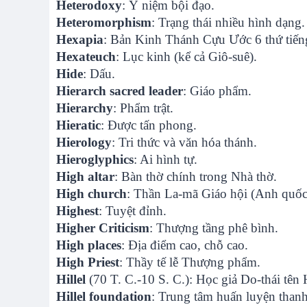
Heterodoxy
: Ý niệm bội đạo.
Heteromorphism
: Trạng thái nhiều hình dạng.
Hexapia
: Bản Kinh Thánh Cựu Ước 6 thứ tiến
Hexateuch
: Lục kinh (kể cả Giô-suê).
Hide
: Dấu.
Hierarch sacred leader
: Giáo phẩm.
Hierarchy
: Phẩm trật.
Hieratic
: Được tấn phong.
Hierology
: Tri thức và văn hóa thánh.
Hieroglyphics
: Ai hình tự.
High altar
: Bàn thờ chính trong Nhà thờ.
High church
: Thần La-mã Giáo hội (Anh quốc 
Highest
: Tuyệt đỉnh.
Higher Criticism
: Thượng tầng phê bình.
High places
: Địa điểm cao, chỗ cao.
High Priest
: Thầy tế lễ Thượng phẩm.
Hillel
(70 T. C.-10 S. C.): Học giả Do-thái tên H
Hillel foundation
: Trung tâm huấn luyện thanh