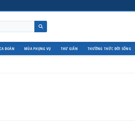
CA ĐOÀN
MÙA PHỤNG VỤ
THƯ GIÃN
THƯỜNG THỨC ĐỜI SỐNG