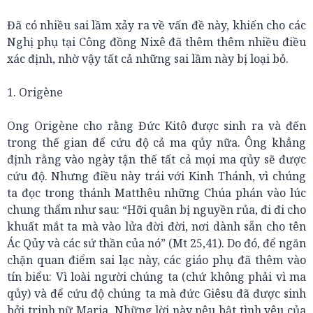
Đã có nhiều sai lầm xảy ra về vấn đề này, khiến cho các
Nghị phụ tại Công đồng Nixê đã thêm thêm nhiều điều
xác định, nhờ vậy tất cả những sai lầm này bị loại bỏ.
1. Origène
Ong Origène cho rằng Đức Kitô được sinh ra và đến
trong thế gian để cứu độ cả ma qủy nữa. Ông khẳng
định rằng vào ngày tận thế tất cả mọi ma qủy sẽ được
cứu độ. Nhưng điều này trái với Kinh Thánh, vì chúng
ta đọc trong thánh Matthêu những Chúa phán vào lúc
chung thẩm như sau: “Hỡi quân bị nguyền rủa, đi đi cho
khuất mắt ta mà vào lửa đời đời, nơi dành sẵn cho tên
Ác Qủy và các sứ thần của nó” (Mt 25,41). Do đó, để ngăn
chặn quan điểm sai lạc này, các giáo phụ đã thêm vào
tín biểu: Vì loài người chúng ta (chứ không phải vì ma
qủy) và để cứu độ chúng ta mà đức Giêsu đã được sinh
bởi trinh nữ Maria. Những lời này nêu bật tình yêu của