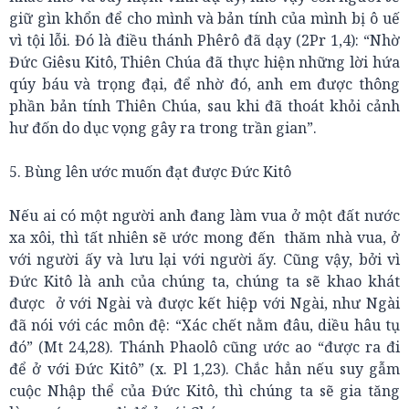
giữ gìn khổn để cho mình và bản tính của mình bị ô uế
vì tội lỗi. Đó là điều thánh Phêrô đã dạy (2Pr 1,4): “Nhờ
Đức Giêsu Kitô, Thiên Chúa đã thực hiện những lời hứa
qúy báu và trọng đại, để nhờ đó, anh em được thông
phần bản tính Thiên Chúa, sau khi đã thoát khỏi cảnh
hư đốn do dục vọng gây ra trong trần gian”.
5. Bùng lên ước muốn đạt được Đức Kitô
Nếu ai có một người anh đang làm vua ở một đất nước
xa xôi, thì tất nhiên sẽ ước mong đến thăm nhà vua, ở
với người ấy và lưu lại với người ấy. Cũng vậy, bởi vì
Đức Kitô là anh của chúng ta, chúng ta sẽ khao khát
được ở với Ngài và được kết hiệp với Ngài, như Ngài
đã nói với các môn đệ: “Xác chết nằm đâu, diều hâu tụ
đó” (Mt 24,28). Thánh Phaolô cũng ước ao “được ra đi
để ở với Đức Kitô” (x. Pl 1,23). Chắc hẳn nếu suy gẫm
cuộc Nhập thể của Đức Kitô, thì chúng ta sẽ gia tăng