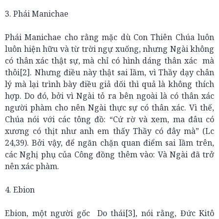
3. Phái Manichae
Phái Manichae cho rằng mặc dù Con Thiên Chúa luôn
luôn hiện hữu và từ trời ngự xuống, nhưng Ngài không
có thân xác thật sự, mà chỉ có hình dáng thân xác mà
thôi[2]. Nhưng điều này thật sai lầm, vì Thầy dạy chân
lý mà lại trình bày điều giả dối thì quả là không thích
hợp. Do đó, bởi vì Ngài tỏ ra bên ngoài là có thân xác
người phàm cho nên Ngài thực sự có thân xác. Vì thế,
Chúa nói với các tông đồ: “Cứ rờ và xem, ma đâu có
xương có thịt như anh em thấy Thầy có đây mà” (Lc
24,39). Bởi vậy, để ngăn chặn quan điểm sai lầm trên,
các Nghị phụ của Công đồng thêm vào: Và Ngài đã trở
nên xác phàm.
4. Ebion
Ebion, một người gốc Do thái[3], nói rằng, Đức Kitô