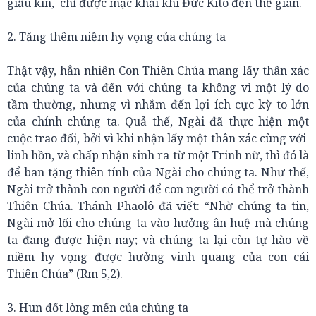
giấu kín, chỉ được mạc khải khi Đức Kitô đến thế gian.
2. Tăng thêm niềm hy vọng của chúng ta
Thật vậy, hẳn nhiên Con Thiên Chúa mang lấy thân xác
của chúng ta và đến với chúng ta không vì một lý do
tầm thường, nhưng vì nhắm đến lợi ích cực kỳ to lớn
của chính chúng ta. Quả thế, Ngài đã thực hiện một
cuộc trao đổi, bởi vì khi nhận lấy một thân xác cùng với
linh hồn, và chấp nhận sinh ra từ một Trinh nữ, thì đó là
để ban tặng thiên tính của Ngài cho chúng ta. Như thế,
Ngài trở thành con người để con người có thể trở thành
Thiên Chúa. Thánh Phaolô đã viết: “Nhờ chúng ta tin,
Ngài mở lối cho chúng ta vào hưởng ân huệ mà chúng
ta đang được hiện nay; và chúng ta lại còn tự hào về
niềm hy vọng được hưởng vinh quang của con cái
Thiên Chúa” (Rm 5,2).
3. Hun đốt lòng mến của chúng ta