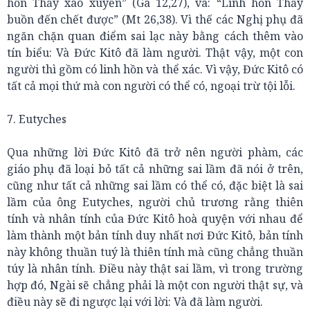
hồn Thầy xao xuyến” (Ga 12,27), và: “Linh hồn Thầy
buồn đến chết được” (Mt 26,38). Vì thế các Nghị phụ đã
ngăn chặn quan điểm sai lạc này bằng cách thêm vào
tín biểu: Và Đức Kitô đã làm người. Thật vậy, một con
người thì gồm có linh hồn và thể xác. Vì vậy, Đức Kitô có
tất cả mọi thứ mà con người có thể có, ngoại trừ tội lỗi.
7. Eutyches
Qua những lời Đức Kitô đã trở nên người phàm, các
giáo phụ đã loại bỏ tất cả những sai lầm đã nói ở trên,
cũng như tất cả những sai lầm có thể có, đặc biệt là sai
lầm của ông Eutyches, người chủ trương rằng thiên
tính và nhân tính của Đức Kitô hoà quyện với nhau để
làm thành một bản tính duy nhất nơi Đức Kitô, bản tính
này không thuần tuý là thiên tính mà cũng chẳng thuần
túy là nhân tính. Điều này thật sai lầm, vì trong trường
hợp đó, Ngài sẽ chẳng phải là một con người thật sự, và
điều này sẽ đi ngược lại với lời: Và đã làm người.