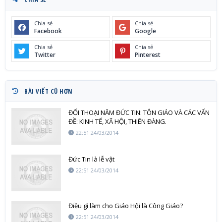
Chia sẻ
Chia sẻ
Facebook
Google
Chia sẻ
Chia sẻ
Twitter
Pinterest
BÀI VIẾT CŨ HƠN
ĐỐI THOẠI NĂM ĐỨC TIN: TÔN GIÁO VÀ CÁC VẤN
ĐỀ: KINH TẾ, XÃ HỘI, THIÊN ĐÀNG.
22:51 24/03/2014
Đức Tin là lễ vật
22:51 24/03/2014
Điều gì làm cho Giáo Hội là Công Giáo?
22:51 24/03/2014