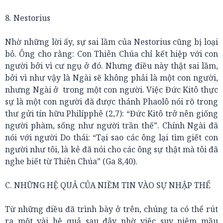
8. Nestorius
Nhờ những lời ấy, sự sai lầm của Nestorius cũng bị loại
bỏ. Ông cho rằng: Con Thiên Chúa chỉ kết hiệp với con
người bởi vì cư ngụ ở đó. Nhưng điều này thật sai lầm,
bởi vì như vậy là Ngài sẽ không phải là một con người,
nhưng Ngài ở trong một con người. Việc Đức Kitô thực
sự là một con người đã được thánh Phaolô nói rõ trong
thư gửi tín hữu Philípphê (2,7): “Đức Kitô trở nên giống
người phàm, sống như người trần thế”. Chính Ngài đã
nói với người Do thái: “Tại sao các ông lại tìm giết con
người như tôi, là kẻ đã nói cho các ông sự thật mà tôi đã
nghe biết từ Thiên Chúa” (Ga 8,40).
C. NHỮNG HỆ QUẢ CỦA NIỀM TIN VÀO SỰ NHẬP THỂ
Từ những điều đã trình bày ở trên, chúng ta có thể rút
ra một vài hệ quả sau đây nhờ việc suy niệm mầu