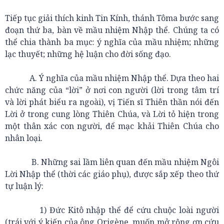
Tiếp tục giải thích kinh Tin Kính, thánh Tôma bước sang
đoạn thứ ba, bàn về mầu nhiệm Nhập thể. Chúng ta có
thể chia thành ba mục: ý nghĩa của mầu nhiệm; những
lạc thuyết; những hệ luận cho đời sống đạo.
A. Ý nghĩa của mầu nhiệm Nhập thể. Dựa theo hai
chức năng của “lời” ở nơi con người (lời trong tâm trí
và lời phát biểu ra ngoài), vị Tiến sĩ Thiên thần nói đến
Lời ở trong cung lòng Thiên Chúa, và Lời tỏ hiện trong
một thân xác con người, để mạc khải Thiên Chúa cho
nhân loại.
B. Những sai lầm liên quan đến mầu nhiệm Ngôi
Lời Nhập thể (thời các giáo phụ), được sắp xếp theo thứ
tự luận lý:
1) Đức Kitô nhập thể để cứu chuộc loài người
(trái với ý kiến của ông Origène, muốn mở rộng ơn cứu