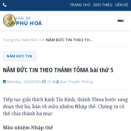
TRANG CHỦ
GIỚI THIỆU
LIÊN HỆ
Giáo Xứ
PHÚ HOÀ
Trang chủ
Năm Đức Tin
NĂM ĐỨC TIN THEO THÁNH TÔMA bài thứ 5
NĂM ĐỨC TIN
NĂM ĐỨC TIN THEO THÁNH TÔMA bài thứ 5
Monday, 24/03/2014
22:46
Ban Truyền Thông
Tiếp tục giải thích kinh Tin Kính, thánh Tôma bước sang
đoạn thứ ba, bàn về mầu nhiệm Nhập thể. Chúng ta có
thể chia thành ba mục
Mầu nhiệm Nhập thể