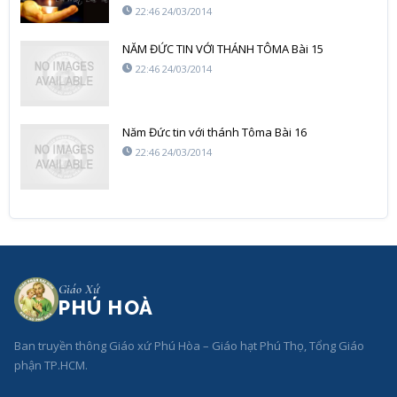
22:46 24/03/2014
NĂM ĐỨC TIN VỚI THÁNH TÔMA Bài 15
22:46 24/03/2014
Năm Đức tin với thánh Tôma Bài 16
22:46 24/03/2014
Giáo Xứ
PHÚ HOÀ
Ban truyền thông Giáo xứ Phú Hòa – Giáo hạt Phú Thọ, Tổng Giáo
phận TP.HCM.