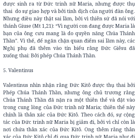
được sinh ra từ Đức trinh nữ Maria, nhưng được thụ
thai do sự giao hợp và bởi tinh dịch của người đàn ông.
Nhưng điều này thật sai lầm, bởi vì thiên sứ đã nói với
thánh Giuse (Mt 1,21): “Vì người con đang được Maria là
bạn của ông cưu mang là do quyền năng Chúa Thánh
Thần”. Vì thế, để ngăn chặn quan điểm sai lầm này, các
Nghị phụ đã thêm vào tín biểu rằng Đức Giêsu đã
xuống thai: Bởi phép Chúa Thánh Thần.
5. Valentinus
Valentinus nhìn nhận rằng Đức Kitô được thụ thai bởi
Phép Chúa Thánh Thần, nhưng ông chủ trương rằng
Chúa Thánh Thần đã nặn ra một thiên thể và đặt vào
trong cung lòng của Đức trinh nữ Maria; thiên thể này
chính là thân xác của Đức Kitô. Theo cách đó, sự cộng
tác của Đức trinh nữ Maria bị giảm đi, bởi vì chỉ còn là
nơi chứa thân xác của Đức Kitô. Ong thêm rằng thân
xác của Đức Kitô chỉ đi qua Đức trinh nữ Maria như đi