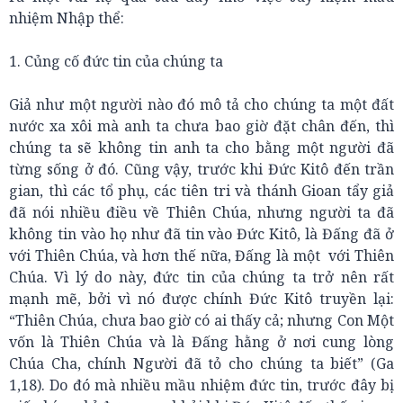
nhiệm Nhập thể:
1. Củng cố đức tin của chúng ta
Giả như một người nào đó mô tả cho chúng ta một đất
nước xa xôi mà anh ta chưa bao giờ đặt chân đến, thì
chúng ta sẽ không tin anh ta cho bằng một người đã
từng sống ở đó. Cũng vậy, trước khi Đức Kitô đến trần
gian, thì các tổ phụ, các tiên tri và thánh Gioan tẩy giả
đã nói nhiều điều về Thiên Chúa, nhưng người ta đã
không tin vào họ như đã tin vào Đức Kitô, là Đấng đã ở
với Thiên Chúa, và hơn thế nữa, Đấng là một với Thiên
Chúa. Vì lý do này, đức tin của chúng ta trở nên rất
mạnh mẽ, bởi vì nó được chính Đức Kitô truyền lại:
“Thiên Chúa, chưa bao giờ có ai thấy cả; nhưng Con Một
vốn là Thiên Chúa và là Đấng hằng ở nơi cung lòng
Chúa Cha, chính Người đã tỏ cho chúng ta biết” (Ga
1,18). Do đó mà nhiều mầu nhiệm đức tin, trước đây bị