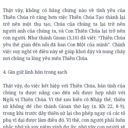
Thật vậy, không có bằng chứng nào về tình yêu của
Thiên Chúa rõ ràng hơn việc Thiên Chúa Tạo thành lại
trở nên một thụ tạo, Chúa của chúng ta lại trở nên
người anh của chúng ta, và Con Thiên Chúa lại trở nên
con người. Như thánh Gioan (3,16) đã viết: “Thiên Chúa
yêu thế gian đến nỗi đã ban Con Một của mình”. Chính
việc suy nghĩ về điều này sẽ giúp khơi dậy và nung cháy
nơi chúng ta lòng yêu mến Thiên Chúa.
4. Gìn giữ linh hồn trong sạch
Thật vậy, do việc kết hiệp với Thiên Chúa, bản tính của
chúng ta được nâng cao đến nỗi được hợp nhất với
Ngôi vị Thiên Chúa. Vì thế sau biến cố Nhập thể, thiên
sứ không để cho thánh Gioan thờ lạy (x. Kh 22, 8-9),
trong khi trước đây thiên sứ lại cho phép ngay cả các tổ
phụ vĩ đại được làm điều đó. Vì thế, con người phải luôn
nhắc nhớ và suy niệm vinh dự ấy; nhờ vậy con người sẽ