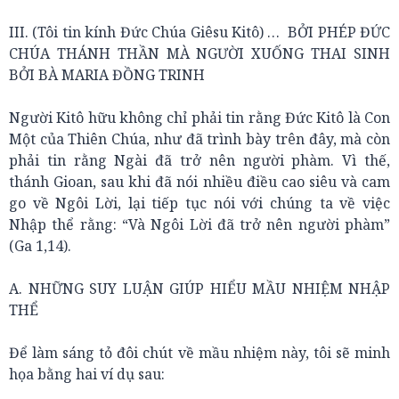
III. (Tôi tin kính Đức Chúa Giêsu Kitô) … BỞI PHÉP ĐỨC
CHÚA THÁNH THẦN MÀ NGƯỜI XUỐNG THAI SINH
BỞI BÀ MARIA ĐỒNG TRINH
Người Kitô hữu không chỉ phải tin rằng Đức Kitô là Con
Một của Thiên Chúa, như đã trình bày trên đây, mà còn
phải tin rằng Ngài đã trở nên người phàm. Vì thế,
thánh Gioan, sau khi đã nói nhiều điều cao siêu và cam
go về Ngôi Lời, lại tiếp tục nói với chúng ta về việc
Nhập thể rằng: “Và Ngôi Lời đã trở nên người phàm”
(Ga 1,14).
A. NHỮNG SUY LUẬN GIÚP HIỂU MẦU NHIỆM NHẬP
THỂ
Để làm sáng tỏ đôi chút về mầu nhiệm này, tôi sẽ minh
họa bằng hai ví dụ sau: