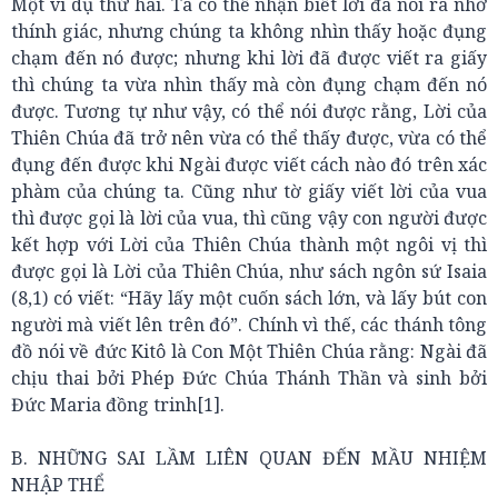
Một ví dụ thứ hai. Ta có thể nhận biết lời đã nói ra nhờ
thính giác, nhưng chúng ta không nhìn thấy hoặc đụng
chạm đến nó được; nhưng khi lời đã được viết ra giấy
thì chúng ta vừa nhìn thấy mà còn đụng chạm đến nó
được. Tương tự như vậy, có thể nói được rằng, Lời của
Thiên Chúa đã trở nên vừa có thể thấy được, vừa có thể
đụng đến được khi Ngài được viết cách nào đó trên xác
phàm của chúng ta. Cũng như tờ giấy viết lời của vua
thì được gọi là lời của vua, thì cũng vậy con người được
kết hợp với Lời của Thiên Chúa thành một ngôi vị thì
được gọi là Lời của Thiên Chúa, như sách ngôn sứ Isaia
(8,1) có viết: “Hãy lấy một cuốn sách lớn, và lấy bút con
người mà viết lên trên đó”. Chính vì thế, các thánh tông
đồ nói về đức Kitô là Con Một Thiên Chúa rằng: Ngài đã
chịu thai bởi Phép Đức Chúa Thánh Thần và sinh bởi
Đức Maria đồng trinh[1].
B. NHỮNG SAI LẦM LIÊN QUAN ĐẾN MẦU NHIỆM
NHẬP THỂ