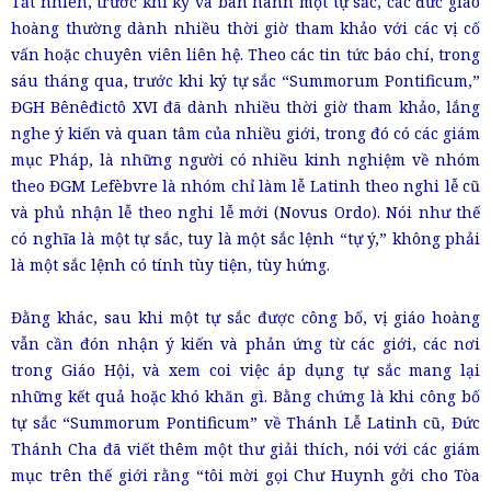
Tất nhiên, trước khi ký và ban hành một tự sắc, các đức giáo
hoàng thường dành nhiều thời giờ tham khảo với các vị cố
vấn hoặc chuyên viên liên hệ. Theo các tin tức báo chí, trong
sáu tháng qua, trước khi ký tự sắc “Summorum Pontificum,”
ĐGH Bênêđictô XVI đã dành nhiều thời giờ tham khảo, lắng
nghe ý kiến và quan tâm của nhiều giới, trong đó có các giám
mục Pháp, là những người có nhiều kinh nghiệm về nhóm
theo ĐGM Lefèbvre là nhóm chỉ làm lễ Latinh theo nghi lễ cũ
và phủ nhận lễ theo nghi lễ mới (Novus Ordo). Nói như thế
có nghĩa là một tự sắc, tuy là một sắc lệnh “tự ý,” không phải
là một sắc lệnh có tính tùy tiện, tùy hứng.
Đằng khác, sau khi một tự sắc được công bố, vị giáo hoàng
vẫn cần đón nhận ý kiến và phản ứng từ các giới, các nơi
trong Giáo Hội, và xem coi việc áp dụng tự sắc mang lại
những kết quả hoặc khó khăn gì. Bằng chứng là khi công bố
tự sắc “Summorum Pontificum” về Thánh Lễ Latinh cũ, Đức
Thánh Cha đã viết thêm một thư giải thích, nói với các giám
mục trên thế giới rằng “tôi mời gọi Chư Huynh gởi cho Tòa