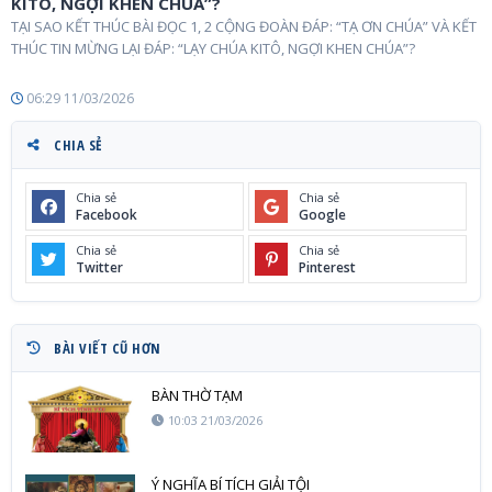
KITÔ, NGỢI KHEN CHÚA”?
TẠI SAO KẾT THÚC BÀI ĐỌC 1, 2 CỘNG ĐOÀN ĐÁP: “TẠ ƠN CHÚA” VÀ KẾT
THÚC TIN MỪNG LẠI ĐÁP: “LẠY CHÚA KITÔ, NGỢI KHEN CHÚA”?
06:29 11/03/2026
CHIA SẺ
Chia sẻ
Chia sẻ
Facebook
Google
Chia sẻ
Chia sẻ
Twitter
Pinterest
BÀI VIẾT CŨ HƠN
BÀN THỜ TẠM
10:03 21/03/2026
Ý NGHĨA BÍ TÍCH GIẢI TỘI