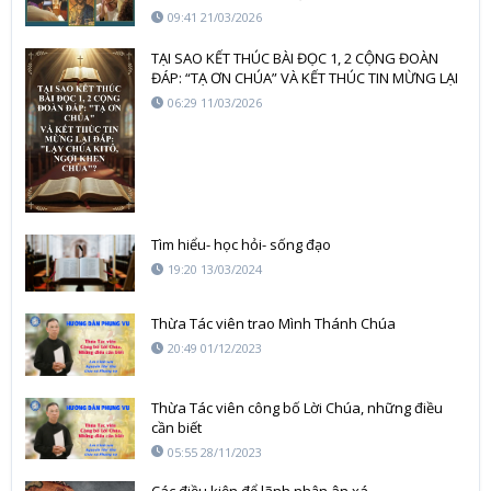
09:41 21/03/2026
TẠI SAO KẾT THÚC BÀI ĐỌC 1, 2 CỘNG ĐOÀN
ĐÁP: “TẠ ƠN CHÚA” VÀ KẾT THÚC TIN MỪNG LẠI
ĐÁP: “LẠY CHÚA KITÔ, NGỢI KHEN CHÚA”?
06:29 11/03/2026
Tìm hiểu- học hỏi- sống đạo
19:20 13/03/2024
Thừa Tác viên trao Mình Thánh Chúa
20:49 01/12/2023
Thừa Tác viên công bố Lời Chúa, những điều
cần biết
05:55 28/11/2023
Các điều kiện để lãnh nhận ân xá