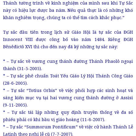
Thánh tường trình về kinh nghiệm của mình sau khi Tự Sắc
này có hiệu lực được ba năm. Nếu quả thực là có những khó
khăn nghiêm trọng, chúng ta có thể tìm cách khắc phục.”
Tự sắc đầu tiên trong lịch sử Giáo Hội là tự sắc của ĐGH
Innocent VIII được công bố vào năm 1484. Riêng ĐGH
Bênêđictô XVI thì cho đến nay đã ký những tự sắc này:
* – Tự sắc về vương cung thánh đường Thánh Phaolô ngoại
thành (31-5-2005).
* – Tự sắc phê chuẩn Toát Yếu Giáo Lý Hội Thánh Công Giáo
(28-6-2005).
* – Tự sắc “Totius Orbis” về việc phối hợp các sinh hoạt và
sáng kiến mục vụ tại hai vương cung thánh đường ở Assisi
(9-11-2005).
* – Tự sắc tái lập những quy định truyền thống về đa số
phiếu phải có khi bầu vị giáo hoàng (11-6-2007).
* – Tự sắc “Summorum Pontificum” về việc cử hành Thánh Lễ
Latinh theo nghi lễ cũ (7-7-2007).