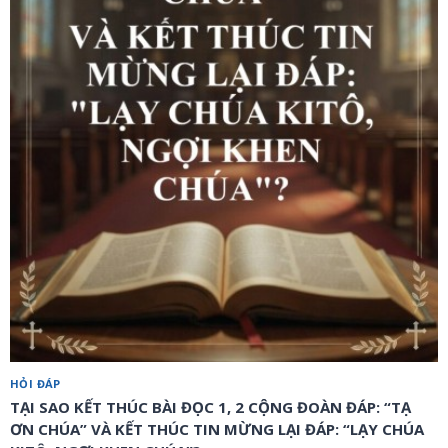
HỎI ĐÁP
TẠI SAO KẾT THÚC BÀI ĐỌC 1, 2 CỘNG ĐOÀN ĐÁP: “TẠ
ƠN CHÚA” VÀ KẾT THÚC TIN MỪNG LẠI ĐÁP: “LẠY CHÚA