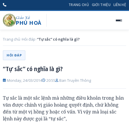
TRANG CHỦ
GIỚI THIỆU
LIÊN HỆ
Giáo Xứ
PHÚ HOÀ
Trang chủ
Hỏi đáp
“Tự sắc” có nghĩa là gì?
HỎI ĐÁP
“Tự sắc” có nghĩa là gì?
Monday, 24/03/2014
20:55
Ban Truyền Thông
Tự sắc là một sắc lệnh mà những điều khoản trong bản
văn được chính vị giáo hoàng quyết định, chứ không
đến từ một vị hồng y hoặc cố vấn. Vì vậy mà loại sắc
lệnh này được gọi là “tự sắc”,