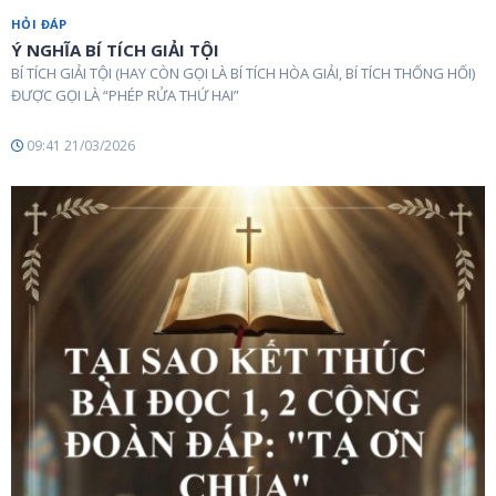
HỎI ĐÁP
Ý NGHĨA BÍ TÍCH GIẢI TỘI
BÍ TÍCH GIẢI TỘI (HAY CÒN GỌI LÀ BÍ TÍCH HÒA GIẢI, BÍ TÍCH THỐNG HỐI)
ĐƯỢC GỌI LÀ “PHÉP RỬA THỨ HAI”
09:41 21/03/2026