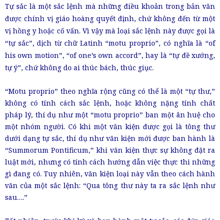
Tự sắc là một sắc lệnh mà những điều khoản trong bản văn
được chính vị giáo hoàng quyết định, chứ không đến từ một
vị hồng y hoặc cố vấn. Vì vậy mà loại sắc lệnh này được gọi là
“tự sắc”, dịch từ chữ Latinh “motu proprio”, có nghĩa là “of
his own motion”, “of one’s own accord”, hay là “tự đề xướng,
tự ý”, chứ không do ai thúc bách, thúc giục.
“Motu proprio” theo nghĩa rộng cũng có thể là một “tự thư,”
không có tính cách sắc lệnh, hoặc không nặng tính chất
pháp lý, thí dụ như một “motu proprio” ban một ân huệ cho
một nhóm người. Có khi một văn kiện được gọi là tông thư
dưới dạng tự sắc, thí dụ như văn kiện mới được ban hành là
“Summorum Pontificum,” khi văn kiện thực sự không đặt ra
luật mới, nhưng có tính cách hướng dẫn việc thực thi những
gì đang có. Tuy nhiên, văn kiện loại này vẫn theo cách hành
văn của một sắc lệnh: “Qua tông thư này ta ra sắc lệnh như
sau….”